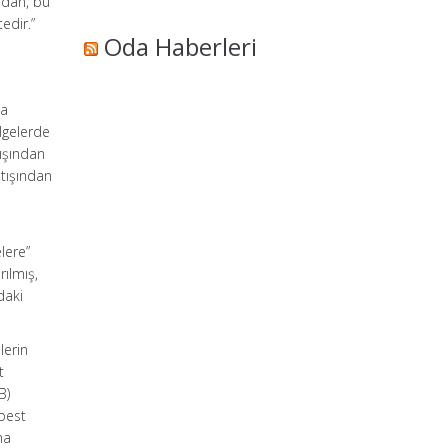
ından, bu
edir.”
Oda Haberleri
la
lgelerde
tışından
atışından
lere”
rılmış,
daki
lerin
t
B)
rbest
na