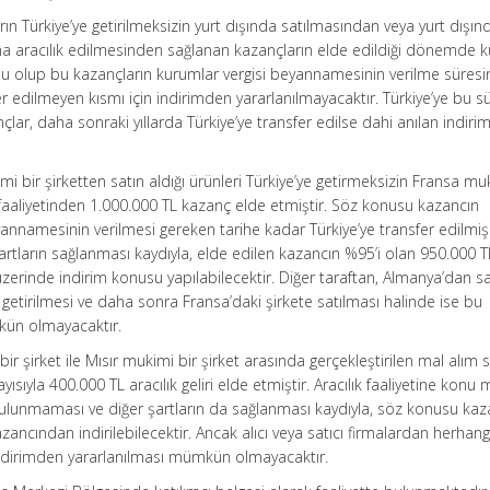
rın Türkiye’ye getirilmeksizin yurt dışında satılmasından veya yurt dışın
na aracılık edilmesinden sağlanan kazançların elde edildiği dönemde 
lu olup bu kazançların kurumlar vergisi beyannamesinin verilme süresi
r edilmeyen kısmı için indirimden yararlanılmayacaktır. Türkiye’ye bu s
lar, daha sonraki yıllarda Türkiye’ye transfer edilse dahi anılan indir
imi bir şirketten satın aldığı ürünleri Türkiye’ye getirmeksizin Fransa mu
 faaliyetinden 1.000.000 TL kazanç elde etmiştir. Söz konusu kazancın
annamesinin verilmesi gereken tarihe kadar Türkiye’ye transfer edilmi
tların sağlanması kaydıyla, elde edilen kazancın %95’i olan 950.000 T
erinde indirim konusu yapılabilecektir. Diğer taraftan, Almanya’dan sa
 getirilmesi ve daha sonra Fransa’daki şirkete satılması halinde ise bu
kün olmayacaktır.
i bir şirket ile Mısır mukimi bir şirket arasında gerçekleştirilen mal alım
yısıyla 400.000 TL aracılık geliri elde etmiştir. Aracılık faaliyetine konu 
de bulunmaması ve diğer şartların da sağlanması kaydıyla, söz konusu kaz
ncından indirilebilecektir. Ancak alıcı veya satıcı firmalardan herhangi
indirimden yararlanılması mümkün olmayacaktır.