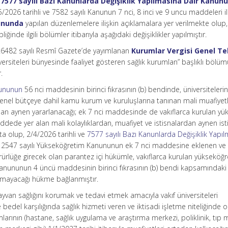
e
7577 sayılı Bazı Kanunlarda Değişiklik Yapılmasına Dair Kanun
/2026 tarihli ve 7582 sayılı Kanunun 7 nci, 8 inci ve 9 uncu maddeleri i
nununda
yapılan düzenlemelere ilişkin açıklamalara yer verilmekte olup,
iğinde ilgili bölümler itibarıyla aşağıdaki değişiklikler yapılmıştır.
 26482 sayılı Resmî Gazete’de yayımlanan
Kurumlar Vergisi Genel Teb
niversiteleri bünyesinde faaliyet gösteren sağlık kurumlan” başlıklı bölü
.
nununun
56 nci maddesinin birinci fıkrasının (b) bendinde, üniversitelerin
 genel bütçeye dahil kamu kurum ve kuruluşlarına tanınan mali muafiyetl
ardan aynen yararlanacağı; ek 7 nci maddesinde de vakıflarca kurulan yü
dede yer alan mali kolaylıklardan, muafiyet ve istisnalardan aynen ist
a olup, 2/4/2026 tarihli ve
7577 sayılı Bazı Kanunlarda Değişiklik Yapı
 2547 sayılı Yükseköğretim Kanununun ek 7 nci maddesine eklenen ve
rürlüğe girecek olan parantez içi hükümle, vakıflarca kurulan yükseköğ
Kanununun 4 üncü maddesinin birinci fıkrasının (b) bendi kapsamındaki
mayacağı hükme bağlanmıştır.
yvan sağlığını korumak ve tedavi etmek amacıyla vakıf üniversiteleri
bedel karşılığında sağlık hizmeti veren ve iktisadi işletme niteliğinde o
larının (hastane, sağlık uygulama ve araştırma merkezi, poliklinik, tıp 