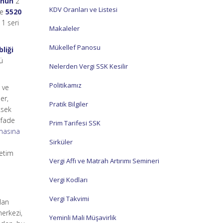
unun
2
KDV Oranları ve Listesi
le
5520
 1 seri
Makaleler
Mükellef Panosu
liği
mü
Nelerden Vergi SSK Kesilir
Politikamız
 ve
er,
Pratik Bilgiler
ksek
ifade
Prim Tarifesi SSK
lmasına
Sirküler
retim
Vergi Affı ve Matrah Artırımı Semineri
Vergi Kodları
Vergi Takvimi
lan
merkezi,
Yeminli Mali Müşavirlik