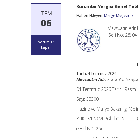
Kurumlar Vergisi Genel Tebli
TEM
Haberi Ekleyen:
Merge Müşavirlik
06
Mevzuatın Adı: K
(Seri No: 26) 
Kurumlar
yorumlar
Vergisi
kapalı
Genel
Tebliği
(Seri
No:
26)
Tarih:
4 Temmuz 2026
için
Mevzuatın Adı:
Kurumlar Vergisi 
04 Temmuz 2026 Tarihli Resmi
Sayı: 33300
Hazine ve Maliye Bakanlığı (Geli
KURUMLAR VERGİSİ GENEL TEBLİ
(SERİ NO: 26)