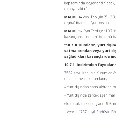
kapsamında değerlendirilecek, y
olmayacaktır.”
MADDE 4-
Aynı Tebliğin “5.12.
dışına” ibareleri “yurt dışına, s
MADDE 5
– Aynı Tebliğin “10.7.
kazançlarda indirim” bölümü başlı
“10.7. Kurumların, yurt dışı
satmalarından veya yurt dı
sağladıkları kazançlarda in
10.7.1. İndirimden faydalan
7582 sayılı Kanunla
Kurumlar Ver
düzenleme ile kurumların;
– Yurt dışından satın aldıkları 
– Yurt dışında gerçekleşen mal 
elde ettikleri kazançların %95’i
– Ayrıca,
4737 sayılı Endüstri B