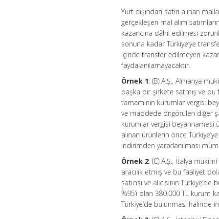
Yurt dışından satın alınan malla
gerçekleşen mal alım satımları
kazancına dâhil edilmesi zorun
sonuna kadar Türkiye’ye transfe
içinde transfer edilmeyen kazanç
faydalanılamayacaktır.
Örnek 1
: (B) A.Ş., Almanya muk
başka bir şirkete satmış ve bu
tamamının kurumlar vergisi bey
ve maddede öngörülen diğer şar
kurumlar vergisi beyannamesi üz
alınan ürünlerin önce Türkiye’ye
indirimden yararlanılması müm
Örnek 2
: (C) A.Ş., İtalya mukim
aracılık etmiş ve bu faaliyet dola
satıcısı ve alıcısının Türkiye’
%95’i olan 380.000 TL kurum kaza
Türkiye’de bulunması halinde 