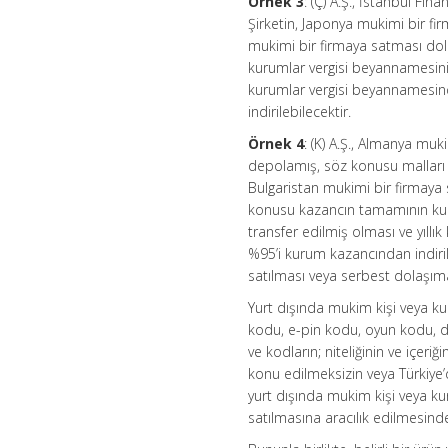
Örnek 3
: (Ç) A.Ş., İstanbul Fi
Şirketin, Japonya mukimi bir firm
mukimi bir firmaya satması dol
kurumlar vergisi beyannamesinin
kurumlar vergisi beyannamesin
indirilebilecektir.
Örnek 4
: (K) A.Ş., Almanya muk
depolamış, söz konusu malları 
Bulgaristan mukimi bir firmaya s
konusu kazancın tamamının kuru
transfer edilmiş olması ve yıll
%95’i kurum kazancından indiril
satılması veya serbest dolaşım
Yurt dışında mukim kişi veya kur
kodu, e-pin kodu, oyun kodu, di
ve kodların; niteliğinin ve içeri
konu edilmeksizin veya Türkiye’
yurt dışında mukim kişi veya ku
satılmasına aracılık edilmesi