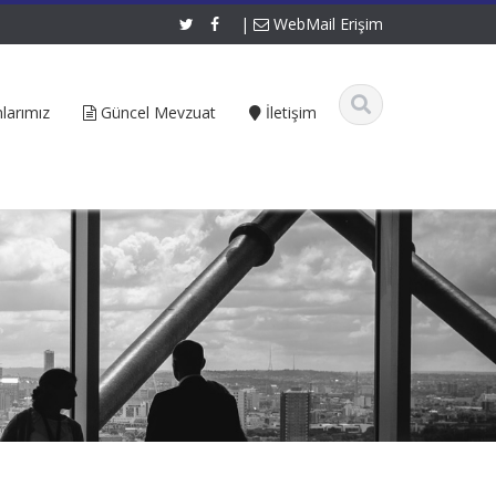
|
WebMail Erişim
larımız
Güncel Mevzuat
İletişim