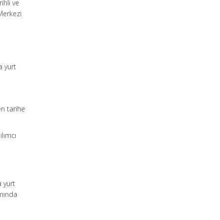
hli ve
Merkezi
a yurt
en tarihe
ılımcı
a yurt
amında