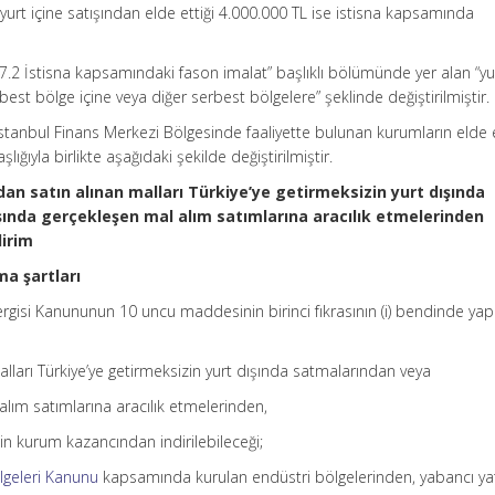
urt içine satışından elde ettiği 4.000.000 TL ise istisna kapsamında
3.7.2 İstisna kapsamındaki fason imalat” başlıklı bölümünde yer alan “yu
erbest bölge içine veya diğer serbest bölgelere” şeklinde değiştirilmiştir.
 İstanbul Finans Merkezi Bölgesinde faaliyette bulunan kurumların elde e
ğıyla birlikte aşağıdaki şekilde değiştirilmiştir.
ndan satın alınan malları Türkiye’ye getirmeksizin yurt dışında
şında gerçekleşen mal alım satımlarına aracılık etmelerinden
dirim
ma şartları
gisi Kanununun 10 uncu maddesinin birinci fıkrasının (i) bendinde yap
malları Türkiye’ye getirmeksizin yurt dışında satmalarından veya
alım satımlarına aracılık etmelerinden,
nin kurum kazancından indirilebileceği;
ölgeleri Kanunu
kapsamında kurulan endüstri bölgelerinden, yabancı ya