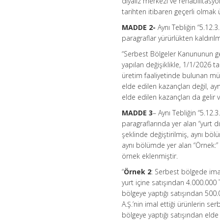
diyaliz merkezi ve rehabilitasyo
tarihten itibaren geçerli olmak 
MADDE 2-
Aynı Tebliğin “5.12.3
paragraflar yürürlükten kaldırı
“Serbest Bölgeler Kanununun geç
yapılan değişiklikle, 1/1/2026 
üretim faaliyetinde bulunan müke
elde edilen kazançları değil, a
elde edilen kazançları da gelir
MADDE 3
– Aynı Tebliğin “5.12.
paragraflarında yer alan “yurt d
şeklinde değiştirilmiş, aynı bö
aynı bölümde yer alan “Örnek:” 
örnek eklenmiştir.
“
Örnek 2
: Serbest bölgede imal
yurt içine satışından 4.000.000 
bölgeye yaptığı satışından 500.0
A.Ş.’nin imal ettiği ürünlerin se
bölgeye yaptığı satışından elde 