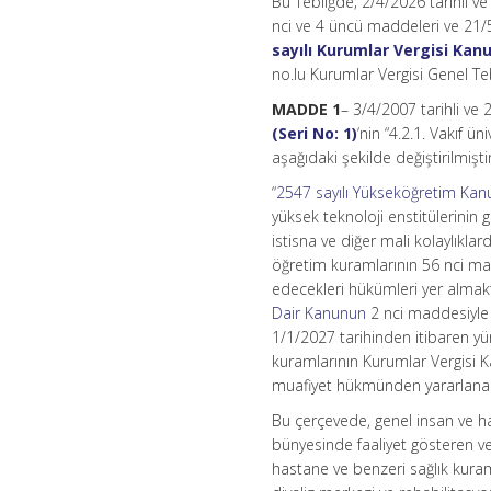
Bu Tebliğde; 2/4/2026 tarihli v
nci ve 4 üncü maddeleri ve 21/5
sayılı Kurumlar Vergisi Ka
no.lu Kurumlar Vergisi Genel Tebl
MADDE 1
– 3/4/2007 tarihli ve
(Seri No: 1)
‘nin “4.2.1. Vakıf ü
aşağıdaki şekilde değiştirilmiştir
“
2547 sayılı Yükseköğretim Ka
yüksek teknoloji enstitülerinin
istisna ve diğer mali kolaylıkl
öğretim kuramlarının 56 nci mad
edecekleri hükümleri yer almakt
Dair Kanunun
2 nci maddesiyle
1/1/2027 tarihinden itibaren yü
kuramlarının Kurumlar Vergisi 
muafiyet hükmünden yararlana
Bu çerçevede, genel insan ve ha
bünyesinde faaliyet gösteren ve 
hastane ve benzeri sağlık kuram