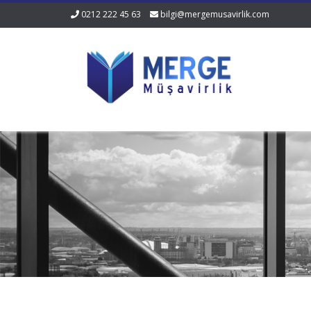
0212 222 45 63
bilgi@mergemusavirlik.com