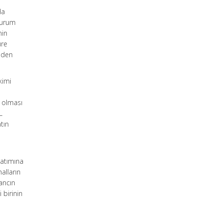
da
kurum
nin
üre
imden
kimi
ş olması
L
tın
 satımına
malların
ancın
 birinin