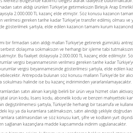
nans Merkezi Bölgesinde katılımcı belgesi alarak faaliyette bulunmaktadır
adan satın aldığı ürünleri Türkiye’ye getirmeksizin Birleşik Arap Emirlikl
ayısıyla 2.000.000 TL kazanç elde etmiştir. Söz konusu kazancın tama
 verilmesi gereken tarihe kadar Türkiye’ye transfer edilmiş olması ve yı
de gösterilmek şartıyla, elde edilen kazancın tamamı kurum kazancın
imi bir firmadan satın aldığı malları Türkiye’ye getirerek gümrüklü antr
serbest dolaşıma sokmaksızın ve herhangi bir işleme tabi tutmaksızı
atmıştır. Bu faaliyet dolayısıyla 2.000.000 TL kazanç elde edilmiştir. S
mlar vergisi beyannamesinin verilmesi gereken tarihe kadar Türkiye’y
ık kurumlar vergisi beyannamesinde gösterilmesi şartıyla, elde edilen ka
ebilecektir. Antrepoda bulunan söz konusu malların Türkiye’de bir alıc
a sokulması halinde ise bu kazanç indiriminden yararlanılamayacaktır.
amlardan satın alınan karşılığı belirli bir ürün veya hizmet olan aktiva
jital ürün kodu, lisans kodu, abonelik kodu ve benzeri mahiyetteki kart
ğinin değiştirilmemesi şartıyla, Türkiye’de herhangi bir tasarrufa ve kulla
deki kişi ya da kuramlara satılmaksızın, satın alındığı şekliyle doğruda
ramlara satılmasından ve söz konusu kart, şifre ve kodların yurt dışınd
nden sağlanan kazançlara madde kapsamında indirim uygulanacaktır.