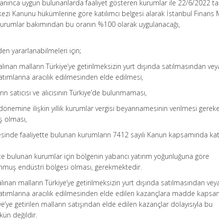
nca uygun bulunanlarda faaliyet gösteren kurumlar ile 22/6/2022 tari
kezi Kanunu hükümlerine göre katılımcı belgesi alarak İstanbul Finans 
 kurumlar bakımından bu oranın %100 olarak uygulanacağı,
n yararlanabilmeleri için;
alınan malların Türkiye’ye getirilmeksizin yurt dışında satılmasından vey
tımlarına aracılık edilmesinden elde edilmesi,
ların satıcısı ve alıcısının Türkiye’de bulunmaması,
dönemine ilişkin yıllık kurumlar vergisi beyannamesinin verilmesi gerek
ş olması,
esinde faaliyette bulunan kurumların 7412 sayılı Kanun kapsamında kat
tte bulunan kurumlar için bölgenin yabancı yatırım yoğunluğuna göre
muş endüstri bölgesi olması, gerekmektedir.
lınan malların Türkiye’ye getirilmeksizin yurt dışında satılmasından vey
satımlarına aracılık edilmesinden elde edilen kazançlara madde kaps
e’ye getirilen malların satışından elde edilen kazançlar dolayısıyla bu
ün değildir.