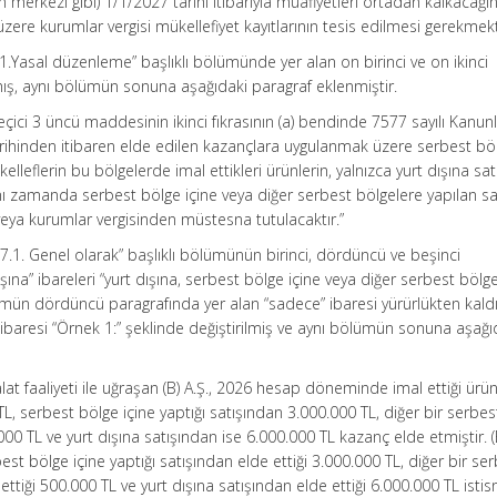
n merkezi gibi) 1/1/2027 tarihi itibarıyla muafiyetleri ortadan kalkacağ
üzere kurumlar vergisi mükellefiyet kayıtlarının tesis edilmesi gerekmekt
.1.Yasal düzenleme” başlıklı bölümünde yer alan on birinci ve on ikinci
lmış, aynı bölümün sonuna aşağıdaki paragraf eklenmiştir.
ici 3 üncü maddesinin ikinci fıkrasının (a) bendinde 7577 sayılı Kanun
tarihinden itibaren elde edilen kazançlara uygulanmak üzere serbest bö
lleflerin bu bölgelerde imal ettikleri ürünlerin, yalnızca yurt dışına sa
ynı zamanda serbest bölge içine veya diğer serbest bölgelere yapılan s
 veya kurumlar vergisinden müstesna tutulacaktır.”
3.7.1. Genel olarak” başlıklı bölümünün birinci, dördüncü ve beşinci
ışına” ibareleri “yurt dışına, serbest bölge içine veya diğer serbest bölge
lümün dördüncü paragrafında yer alan “sadece” ibaresi yürürlükten kaldı
ibaresi “Örnek 1:” şeklinde değiştirilmiş ve aynı bölümün sonuna aşağı
at faaliyeti ile uğraşan (B) A.Ş., 2026 hesap döneminde imal ettiği ürün
TL, serbest bölge içine yaptığı satışından 3.000.000 TL, diğer bir serbes
00 TL ve yurt dışına satışından ise 6.000.000 TL kazanç elde etmiştir. (
rbest bölge içine yaptığı satışından elde ettiği 3.000.000 TL, diğer bir se
ettiği 500.000 TL ve yurt dışına satışından elde ettiği 6.000.000 TL istis