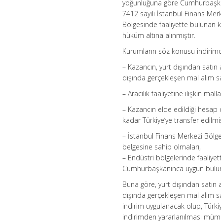
yoğunluğuna göre Cumhurbaşkanı
7412 sayılı İstanbul Finans Mer
Bölgesinde faaliyette bulunan
hüküm altına alınmıştır.
Kurumların söz konusu indirimde
– Kazancın, yurt dışından satın 
dışında gerçekleşen mal alım sa
– Aracılık faaliyetine ilişkin mal
– Kazancın elde edildiği hesap 
kadar Türkiye’ye transfer edilmi
– İstanbul Finans Merkezi Bölg
belgesine sahip olmaları,
– Endüstri bölgelerinde faaliye
Cumhurbaşkanınca uygun bulun
Buna göre, yurt dışından satın a
dışında gerçekleşen mal alım 
indirim uygulanacak olup, Türkiy
indirimden yararlanılması mümk