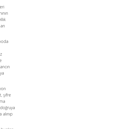
.
eri
mının
llık
dan
epoda
n
öz
e
zancın
ıya
syon
, şifre
nıma
n doğruya
a alınıp