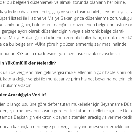
e; bu belgeleri düzenlemek ve almak zorunda olanların her birine,
dedici cihazla verilen fiş, giriş ve yolcu taşıma bileti, sevk irsaliyesi,
 müşteri listesi ile Hazine ve Maliye Bakanlığınca düzenlenme zorunluluğu 
kullanılmadığının, bulundurulmadığının, düzenlenen belgelerin aslı ile 
in, gerçeğe aykırı olarak düzenlendiğinin veya elektronik belge olarak
 ve Maliye Bakanlığınca belirlenen zorunlu haller hariç olmak üzere kâ
 ya da bu belgelerin VUK’a göre hiç düzenlenmemiş sayılması halinde,
Kanununun 353 üncü maddesine göre özel usulsüzlük cezası kesilir.
in Yükümlülükler Nelerdir?
k usulde vergilendirilen gelir vergisi mükelleflerinin hiçbir hadle sınırlı o
i vergi, katma değer vergisi ile muhtasar ve prim hizmet beyannamelerini e
u bulunmaktadır.
r Aracılığıyla Verilir?
mler, bilanço usulüne göre defter tutan mükellefler için Beyanname D
en, işletme hesabı esasına göre defter tutan mükellefler için ise Def
tamda Başkanlığın elektronik beyan sistemleri aracılığıyla verilmektedir
r ticari kazançları nedeniyle gelir vergisi beyannamesi vermemekle birl