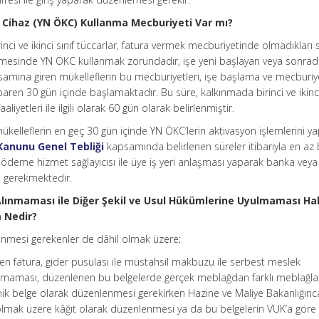
 Cihaz (YN ÖKC) Kullanma Mecburiyeti Var mı?
nci ve ikinci sınıf tüccarlar, fatura vermek mecburiyetinde olmadıkları s
dirilmesinde YN ÖKC kullanmak zorundadır, işe yeni başlayan veya sonra
mına giren mükelleflerin bu mecburiyetleri, işe başlama ve mecburiy
aren 30 gün içinde başlamaktadır. Bu süre, kalkınmada birinci ve ikinc
liyetleri ile ilgili olarak 60 gün olarak belirlenmiştir.
elleflerin en geç 30 gün içinde YN ÖKC’lerin aktivasyon işlemlerini ya
 Kanunu Genel Tebliği
kapsamında belirlenen süreler itibarıyla en az 
ödeme hizmet sağlayıcısı ile üye iş yeri anlaşması yaparak banka veya
ı gerekmektedir.
Alınmaması ile Diğer Şekil ve Usul Hükümlerine Uyulmaması Ha
 Nedir?
enmesi gerekenler de dâhil olmak üzere;
en fatura, gider pusulası ile müstahsil makbuzu ile serbest meslek
ınmaması, düzenlenen bu belgelerde gerçek meblağdan farklı meblağla
onik belge olarak düzenlenmesi gerekirken Hazine ve Maliye Bakanlığınc
 olmak üzere kâğıt olarak düzenlenmesi ya da bu belgelerin VUK’a göre 