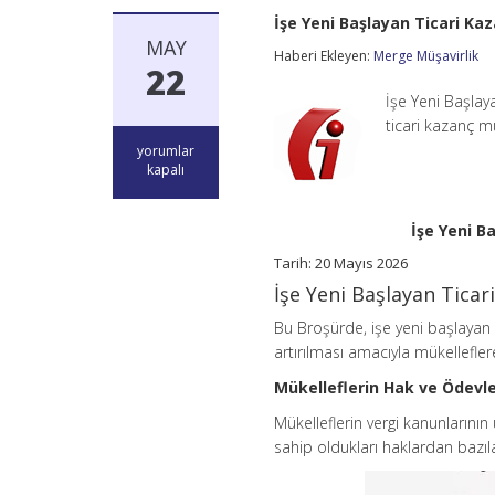
İşe Yeni Başlayan Ticari Ka
MAY
Haberi Ekleyen:
Merge Müşavirlik
22
İşe Yeni Başlay
ticari kazanç mü
İşe
yorumlar
Yeni
kapalı
Başlayan
Ticari
Kazanç
İşe Yeni B
Mükelleflerinin
Hak
Tarih:
20 Mayıs 2026
ve
İşe Yeni Başlayan Ticar
Ödevleri
için
Bu Broşürde, işe yeni başlayan 
artırılması amacıyla mükellefler
Mükelleflerin Hak ve Ödevle
Mükelleflerin vergi kanunlarının 
sahip oldukları haklardan bazılar