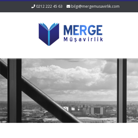
0212 222 45 63
bilgi@mergemusavirlik.com