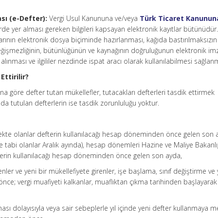
sı (e-Defter):
Vergi Usul Kanununa ve/veya
Türk Ticaret Kanunun
rde yer alması gereken bilgileri kapsayan elektronik kayıtlar bütünüdür
rının elektronik dosya biçiminde hazırlanması, kağıda bastırılmaksızın
eğişmezliğinin, bütünlüğünün ve kaynağının doğruluğunun elektronik im
 alınması ve ilgililer nezdinde ispat aracı olarak kullanılabilmesi sağlan
ttirilir?
a göre defter tutan mükellefler, tutacakları defterleri tasdik ettirmek
da tutulan defterlerin ise tasdik zorunluluğu yoktur.
te olanlar defterin kullanılacağı hesap döneminden önce gelen son 
tabi olanlar Aralık ayında), hesap dönemleri Hazine ve Maliye Bakanlı
efterin kullanılacağı hesap döneminden önce gelen son ayda,
enler ve yeni bir mükellefiyete girenler, işe başlama, sınıf değiştirme ve 
önce; vergi muafiyeti kalkanlar, muaflıktan çıkma tarihinden başlayara
ası dolayısıyla veya sair sebeplerle yıl içinde yeni defter kullanmaya 