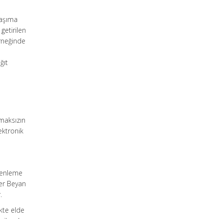
 taşıma
getirilen
örneğinde
ğıt
lmaksızın
lektronik
üzenleme
ter Beyan
.
ikte elde