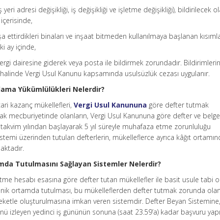
 yeri adresi değişikliği, iş değişikliği ve işletme değişikliği), bildirilecek o
içerisinde,
a ettirdikleri binaları ve inşaat bitmeden kullanılmaya başlanan kısımla
ki ay içinde,
a, vergi dairesine giderek veya posta ile bildirmek zorundadır. Bildirimleri
alinde Vergi Usul Kanunu kapsamında usulsüzlük cezası uygulanır.
ama Yükümlülükleri Nelerdir?
ari kazanç mükellefleri,
Vergi Usul Kanununa
göre defter tutmak
ak mecburiyetinde olanların, Vergi Usul Kanununa göre defter ve belgel
den takvim yılından başlayarak 5 yıl süreyle muhafaza etme zorunluluğu
temi üzerinden tutulan defterlerin, mükelleflerce ayrıca kâğıt ortamı
ktadır.
amda Tutulmasını Sağlayan Sistemler Nelerdir?
etme hesabı esasına göre defter tutan mükellefler ile basit usule tabi o
tronik ortamda tutulması, bu mükelleflerden defter tutmak zorunda olan
reketle oluşturulmasına imkan veren sistemdir. Defter Beyan Sistemine,
günü izleyen yedinci iş gününün sonuna (saat 23.59’a) kadar başvuru yap