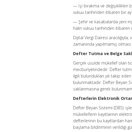
— İşi bırakma ve değişiklikleri (iş
vukuu tarihinden itibaren bir ay 
— Şehir ve kasabalarda yeni inş
halin vukuu tarihinden itibaren i
Dijital Vergi Dairesi aracılığıyl
zamanında yapılmamış olması h
Defter Tutma ve Belge Sakl
Gerçek usulde mükellef olan tic
mecburiyetindedir. Defter tutm
ilgili bulundukları yılı takip e
bulunmaktadır. Defter Beyan Sis
saklanmasına gerek bulunmama
Defterlerin Elektronik Ort
Defter Beyan Sistemi (DBS): işl
mükelleflerin kayıtlarının elek
defterlerinin bu kayıtlardan ha
başlama bildiriminin verildiği 