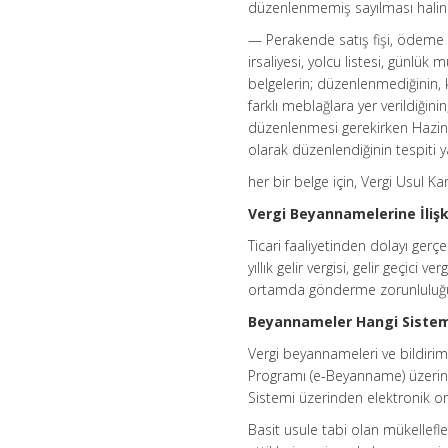
düzenlenmemiş sayılması halind
— Perakende satış fişi, ödeme kay
irsaliyesi, yolcu listesi, günlük
belgelerin; düzenlenmediğinin, 
farklı meblağlara yer verildiğin
düzenlenmesi gerekirken Hazine
olarak düzenlendiğinin tespiti
her bir belge için, Vergi Usul 
Vergi Beyannamelerine İlişk
Ticari faaliyetinden dolayı gerçe
yıllık gelir vergisi, gelir geçic
ortamda gönderme zorunluluğ
Beyannameler Hangi Sistemle
Vergi beyannameleri ve bildiri
Programı (e-Beyanname) üzerind
Sistemi üzerinden elektronik or
Basit usule tabi olan mükellefle