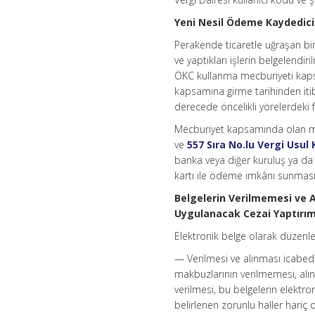
Yeni Nesil Ödeme Kaydedici
Perakende ticaretle uğraşan biri
ve yaptıkları işlerin belgelen
ÖKC kullanma mecburiyeti kapsa
kapsamına girme tarihinden itib
derecede öncelikli yörelerdeki faa
Mecburiyet kapsamında olan mük
ve
557 Sıra No.lu Vergi Usul
banka veya diğer kuruluş ya da 
kartı ile ödeme imkânı sunmas
Belgelerin Verilmemesi ve 
Uygulanacak Cezai Yaptırım
Elektronik belge olarak düzenl
— Verilmesi ve alınması icabed
makbuzlarının verilmemesi, al
verilmesi, bu belgelerin elektr
belirlenen zorunlu haller hariç