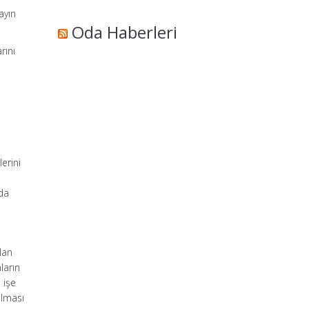
layın
Oda Haberleri
rını
n
erini
nda
lan
ların
 işe
ılması