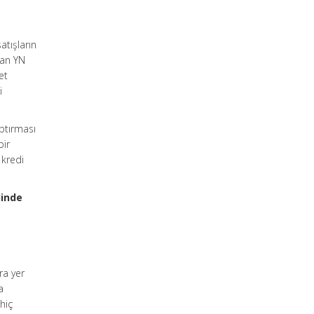
atışların
dan YN
et
i
ptırması
bir
 kredi
linde
ra yer
a
hiç