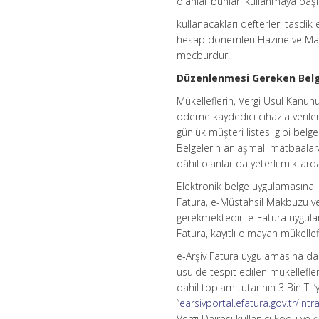
olanlar bunları kullanmaya ba
kullanacakları defterleri tasdik
hesap dönemleri Hazine ve Maliy
mecburdur.
Düzenlenmesi Gereken Belg
Mükelleflerin, Vergi Usul Kanun
ödeme kaydedici cihazla verilen fi
günlük müşteri listesi gibi belg
Belgelerin anlaşmalı matbaalara
dâhil olanlar da yeterli miktar
Elektronik belge uygulamasına i
Fatura, e-Müstahsil Makbuzu ve e
gerekmektedir. e-Fatura uygulam
Fatura, kayıtlı olmayan mükelle
e-Arşiv Fatura uygulamasına dah
usulde tespit edilen mükellefler
dahil toplam tutarının 3 Bin TL’
“
earsivportal.efatura.gov.tr/intra
Vergi Dairesi kullanıcı kodu ve ş