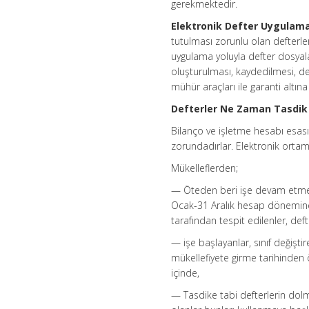
gerekmektedir.
Elektronik Defter Uygulama
tutulması zorunlu olan defterle
uygulama yoluyla defter dosyala
oluşturulması, kaydedilmesi, d
mühür araçları ile garanti altına
Defterler Ne Zaman Tasdik E
Bilanço ve işletme hesabı esasın
zorundadırlar. Elektronik ortam
Mükelleflerden;
— Öteden beri işe devam etmek
Ocak-31 Aralık hesap dönemine 
tarafından tespit edilenler, d
— işe başlayanlar, sınıf değiştir
mükellefiyete girme tarihinden 
içinde,
— Tasdike tabi defterlerin dolm