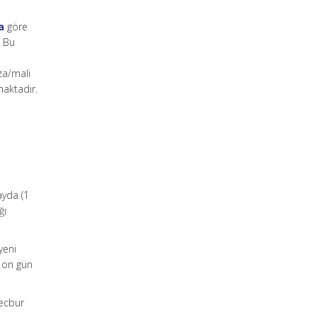
a
göre
. Bu
za/mali
maktadır.
ayda (1
ğı
yeni
k on gün
mecbur