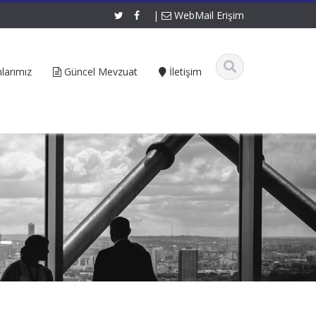
|
WebMail Erişim
larımız
Güncel Mevzuat
İletişim