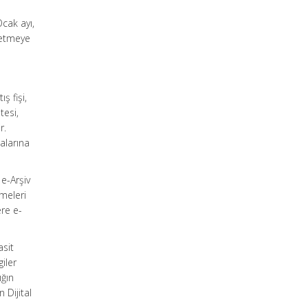
Ocak ayı,
letmeye
ş fişi,
tesi,
r.
alarına
e-Arşiv
emeleri
ere e-
asit
iler
ığın
 Dijital