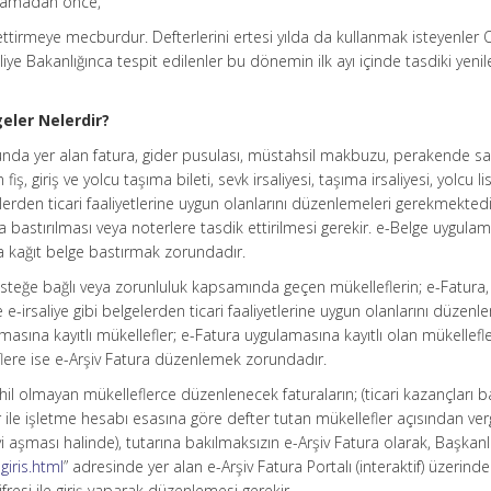
şlamadan önce,
 ettirmeye mecburdur. Defterlerini ertesi yılda da kullanmak isteyenler 
e Bakanlığınca tespit edilenler bu dönemin ilk ayı içinde tasdiki yeni
eler Nelerdir?
unda yer alan fatura, gider pusulası, müstahsil makbuzu, perakende satı
ş, giriş ve yolcu taşıma bileti, sevk irsaliyesi, taşıma irsaliyesi, yolcu lis
elerden ticari faaliyetlerine uygun olanlarını düzenlemeleri gerekmektedi
 bastırılması veya noterlere tasdik ettirilmesi gerekir. e-Belge uygulam
da kağıt belge bastırmak zorundadır.
steğe bağlı veya zorunluluk kapsamında geçen mükelleflerin; e-Fatura, 
-irsaliye gibi belgelerden ticari faaliyetlerine uygun olanlarını düzenl
asına kayıtlı mükellefler; e-Fatura uygulamasına kayıtlı olan mükellefl
flere ise e-Arşiv Fatura düzenlemek zorundadır.
il olmayan mükelleflerce düzenlenecek faturaların; (ticari kazançları b
 ile işletme hesabı esasına göre defter tutan mükellefler açısından verg
yi aşması halinde), tutarına bakılmaksızın e-Arşiv Fatura olarak, Başkanl
giris.html
” adresinde yer alan e-Arşiv Fatura Portalı (interaktif) üzerinden
ifresi ile giriş yaparak düzenlemesi gerekir.