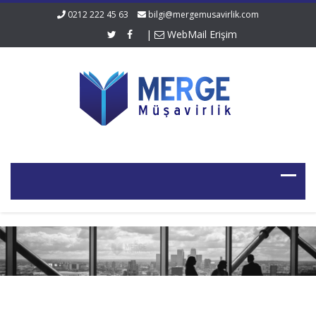
0212 222 45 63
bilgi@mergemusavirlik.com
|
WebMail Erişim