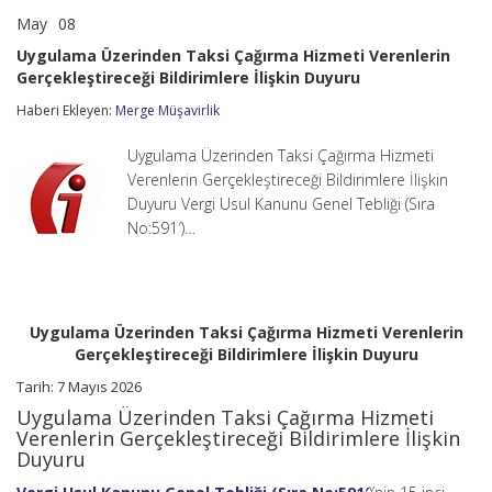
May
08
Uygulama
yorumlar kapalı
Üzerinden
Uygulama Üzerinden Taksi Çağırma Hizmeti Verenlerin
Taksi
Gerçekleştireceği Bildirimlere İlişkin Duyuru
Çağırma
Hizmeti
Haberi Ekleyen:
Merge Müşavirlik
Verenlerin
Gerçekleştireceği
Bildirimlere
Uygulama Üzerinden Taksi Çağırma Hizmeti
İlişkin
Verenlerin Gerçekleştireceği Bildirimlere İlişkin
Duyuru
Duyuru Vergi Usul Kanunu Genel Tebliği (Sıra
için
No:591′)…
Uygulama Üzerinden Taksi Çağırma Hizmeti Verenlerin
Gerçekleştireceği Bildirimlere İlişkin Duyuru
Tarih:
7 Mayıs 2026
Uygulama Üzerinden Taksi Çağırma Hizmeti
Verenlerin Gerçekleştireceği Bildirimlere İlişkin
Duyuru