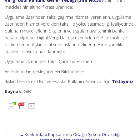
Vergi Usul Kanunu Genel Tebliği (Sıra No:591′
)’nin 15 inci
maddesinin altıncı fıkrası uyarınca;
Uygulama üzerinden taksi çağırma hizmeti verenlerin, uygulama
üzerinden hizmet verdikleri taksi ile yolcu taşımacılığı faaliyetinde
bulunan mükelleflerin bilgilerini ve uygulamaya tanımlı banka
hesap bilgilerini Dijital Vergi Dairesi üzerinden GİB Teknolojiye
bildirimlerine ilişkin usul ve esasların belirlenmesine yönelik
kullanıcı kılavuzu hazırlanmıştır.
Uygulama Üzerinden Taksi Çağırma Hizmeti
Verenlerin Gerçekleştireceği Bildirimlere
İlişkin İzlenecek Usul ve Esaslar Kullanıcı Kılavuzu İçin
Tıklayınız
Kaynak:
GİB
Post
←
Konkordato Kapsamında Ortağın Şirkete Devrettiği
navigation