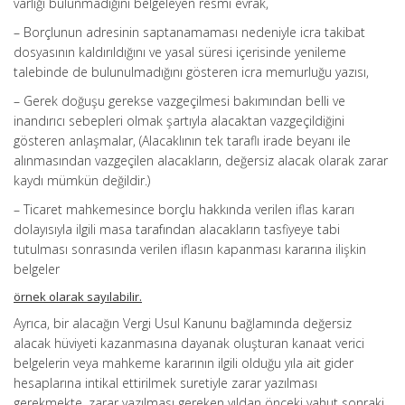
varlığı bulunmadığını belgeleyen resmi evrak,
– Borçlunun adresinin saptanamaması nedeniyle icra takibat
dosyasının kaldırıldığını ve yasal süresi içerisinde yenileme
talebinde de bulunulmadığını gösteren icra memurluğu yazısı,
– Gerek doğuşu gerekse vazgeçilmesi bakımından belli ve
inandırıcı sebepleri olmak şartıyla alacaktan vazgeçildiğini
gösteren anlaşmalar, (Alacaklının tek taraflı irade beyanı ile
alınmasından vazgeçilen alacakların, değersiz alacak olarak zarar
kaydı mümkün değildir.)
– Ticaret mahkemesince borçlu hakkında verilen iflas kararı
dolayısıyla ilgili masa tarafından alacakların tasfiyeye tabi
tutulması sonrasında verilen iflasın kapanması kararına ilişkin
belgeler
örnek olarak sayılabilir.
Ayrıca, bir alacağın Vergi Usul Kanunu bağlamında değersiz
alacak hüviyeti kazanmasına dayanak oluşturan kanaat verici
belgelerin veya mahkeme kararının ilgili olduğu yıla ait gider
hesaplarına intikal ettirilmek suretiyle zarar yazılması
gerekmekte, zarar yazılması gereken yıldan önceki yahut sonraki