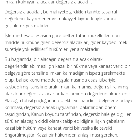
imkan kalmıyan alacaklar değersiz alacaktır.
Değersiz alacaklar, bu mahiyete girdikleri tarihte tasarruf
değerlerini kaybederler ve mukayyet kıymetleriyle zarara
geçirilerek yok edilirler.
İşletme hesabı esasına göre defter tutan mükelleflerin bu
madde hükmüne giren değersiz alacakları, gider kaydedilmek
suretiyle yok edilirler.” hükümleri yer almaktadır.
Bu bağlamda, bir alacağın değersiz alacak olarak
değerlendirilebilmesi için kazai bir hükme veya kanaat verici bir
belgeye göre tahsiline imkan kalmadığının ispatı gerekmekte
olup, bahse konu madde uygulamasında esas itibariyle,
kaybedilmiş, tahsiline artık imkan kalmamış, değeri sıfıra inmiş
alacaklar değersiz alacaklar kapsamında değerlendirilmektedir.
Alacağın tahsil güçlüğünün objektif ve inandırıcı belgelerle ortaya
konması, değersiz alacak uygulaması bakımından önem
taşıdığından, Kanun koyucu tarafından, değersiz hale geldiği ileri
sürülen alacağın ciddi olarak takip edildiğine ilişkin çabaların
kazai bir hüküm veya kanaat verici bir vesika ile tevsiki
öngörülmüştür. Kazai bir hükümden anlaşılması gereken,