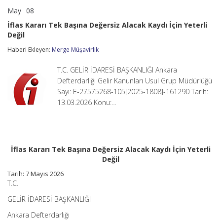
May
08
İflas
yorumlar kapalı
Kararı
İflas Kararı Tek Başına Değersiz Alacak Kaydı İçin Yeterli
Tek
Değil
Başına
Değersiz
Haberi Ekleyen:
Merge Müşavirlik
Alacak
Kaydı
İçin
T.C. GELİR İDARESİ BAŞKANLIĞI Ankara
Yeterli
Defterdarlığı Gelir Kanunları Usul Grup Müdürlüğü
Değil
Sayı: E-27575268-105[2025-1808]-161290 Tarih:
için
13.03.2026 Konu:…
İflas Kararı Tek Başına Değersiz Alacak Kaydı İçin Yeterli
Değil
Tarih:
7 Mayıs 2026
T.C.
GELİR İDARESİ BAŞKANLIĞI
Ankara Defterdarlığı