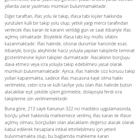
yıllarda zarar yazılması mümkün bulunmamaktadır.
Diğer taraftan, iflas yolu ile takip, iflasa tabi kişiler hakkında
yürütülen külli bir takip yolu olup, yetkili yargı mercii tarafından
verilecek iflas kararı ile kararın verildiği gün ve saat itibariyle iflas
açılmış olmaktadır. Böylelikle iflasa tabi kişi müflis sıfatını
kazanmaktadır. İflas halinde, istisnai durumlar haricinde esas
itibariyle, borçlu aleyhinde haciz yoluyla yapılan takiplerle teminat
gösterilmesine ilişkin takipler durmaktadır. Alacaklının borçluyu
dava etmesi veya icra yoluyla takip edebilmesi yasal olarak
mümkün bulunmamaktadır. Ayrıca, iflas halinde söz konusu takip
yolları kapanmakta, sadece iflas masasına kayıt olma hakkı
verilmekte, cebri icra ve külli tasfiye yolu olan iflas halinde bütün
alacaklılar eşit şekilde işlem görmekte, dolayısıyla ferdi icra
takiplerine izin verilmemektedir.
Buna göre, 213 sayılı Kanunun 322 nci maddesi uygulamasında,
borçlu şirket hakkında mahkemece verilmiş iflas kararı ile iflasın
açılmış olması, borçludan olan alacakların değersiz alacak olarak
kabul edilerek hesaplara intikal ettirilebilmesi için yeterli
bulunmamakta olup, bu bağlamda mahkeme kararı