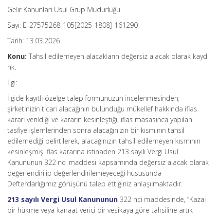
Gelir Kanunları Usul Grup Müdürlüğü
Sayı: E-27575268-105[2025-1808]-161290
Tarih: 13.03.2026
Konu:
Tahsil edilemeyen alacakların değersiz alacak olarak kaydı
hk.
İlgi:
İlgide kayıtlı özelge talep formunuzun incelenmesinden;
şirketinizin ticari alacağının bulunduğu mükellef hakkında iflas
kararı verildiği ve kararın kesinleştiği, iflas masasınca yapılan
tasfiye işlemlerinden sonra alacağınızın bir kısmının tahsil
edilemediği belirtilerek, alacağınızın tahsil edilemeyen kısmının
kesinleşmiş iflas kararına istinaden 213 sayılı Vergi Usul
Kanununun 322 nci maddesi kapsamında değersiz alacak olarak
değerlendirilip değerlendirilemeyeceği hususunda
Defterdarlığımız görüşünü talep ettiğiniz anlaşılmaktadır.
213 sayılı Vergi Usul Kanununun
322 nci maddesinde, “Kazai
bir hükme veya kanaat verici bir vesikaya göre tahsiline artık