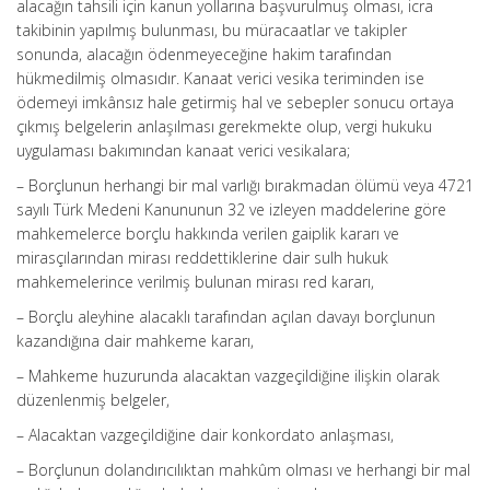
alacağın tahsili için kanun yollarına başvurulmuş olması, icra
takibinin yapılmış bulunması, bu müracaatlar ve takipler
sonunda, alacağın ödenmeyeceğine hakim tarafından
hükmedilmiş olmasıdır. Kanaat verici vesika teriminden ise
ödemeyi imkânsız hale getirmiş hal ve sebepler sonucu ortaya
çıkmış belgelerin anlaşılması gerekmekte olup, vergi hukuku
uygulaması bakımından kanaat verici vesikalara;
– Borçlunun herhangi bir mal varlığı bırakmadan ölümü veya 4721
sayılı Türk Medeni Kanununun 32 ve izleyen maddelerine göre
mahkemelerce borçlu hakkında verilen gaiplik kararı ve
mirasçılarından mirası reddettiklerine dair sulh hukuk
mahkemelerince verilmiş bulunan mirası red kararı,
– Borçlu aleyhine alacaklı tarafından açılan davayı borçlunun
kazandığına dair mahkeme kararı,
– Mahkeme huzurunda alacaktan vazgeçildiğine ilişkin olarak
düzenlenmiş belgeler,
– Alacaktan vazgeçildiğine dair konkordato anlaşması,
– Borçlunun dolandırıcılıktan mahkûm olması ve herhangi bir mal