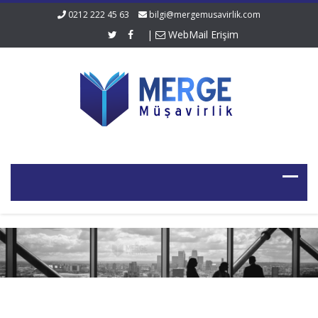
0212 222 45 63
bilgi@mergemusavirlik.com
|
WebMail Erişim