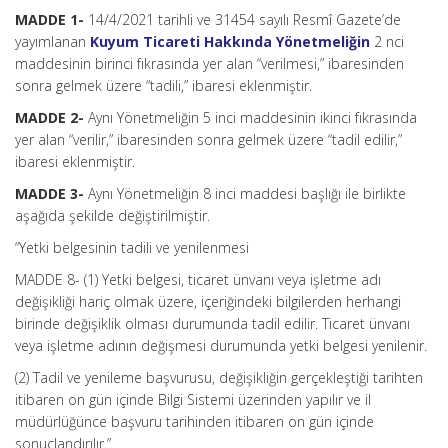
MADDE 1-
14/4/2021 tarihli ve 31454 sayılı Resmî Gazete’de
yayımlanan
Kuyum Ticareti Hakkında Yönetmeliğin
2 nci
maddesinin birinci fıkrasında yer alan “verilmesi,” ibaresinden
sonra gelmek üzere “tadili,” ibaresi eklenmiştir.
MADDE 2-
Aynı Yönetmeliğin 5 inci maddesinin ikinci fıkrasında
yer alan “verilir,” ibaresinden sonra gelmek üzere “tadil edilir,”
ibaresi eklenmiştir.
MADDE 3-
Aynı Yönetmeliğin 8 inci maddesi başlığı ile birlikte
aşağıda şekilde değiştirilmiştir.
“Yetki belgesinin tadili ve yenilenmesi
MADDE 8- (1) Yetki belgesi, ticaret ünvanı veya işletme adı
değişikliği hariç olmak üzere, içeriğindeki bilgilerden herhangi
birinde değişiklik olması durumunda tadil edilir. Ticaret ünvanı
veya işletme adının değişmesi durumunda yetki belgesi yenilenir.
(2) Tadil ve yenileme başvurusu, değişikliğin gerçekleştiği tarihten
itibaren on gün içinde Bilgi Sistemi üzerinden yapılır ve il
müdürlüğünce başvuru tarihinden itibaren on gün içinde
sonuçlandırılır.”