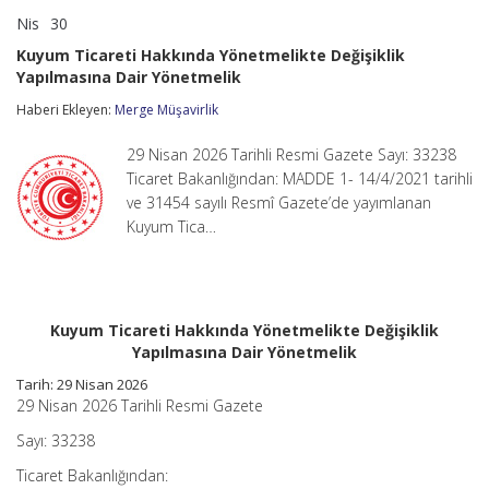
Nis
30
Kuyum
yorumlar kapalı
Ticareti
Kuyum Ticareti Hakkında Yönetmelikte Değişiklik
Hakkında
Yapılmasına Dair Yönetmelik
Yönetmelikte
Değişiklik
Haberi Ekleyen:
Merge Müşavirlik
Yapılmasına
Dair
Yönetmelik
29 Nisan 2026 Tarihli Resmi Gazete Sayı: 33238
için
Ticaret Bakanlığından: MADDE 1- 14/4/2021 tarihli
ve 31454 sayılı Resmî Gazete’de yayımlanan
Kuyum Tica…
Kuyum Ticareti Hakkında Yönetmelikte Değişiklik
Yapılmasına Dair Yönetmelik
Tarih:
29 Nisan 2026
29 Nisan 2026 Tarihli Resmi Gazete
Sayı: 33238
Ticaret Bakanlığından: