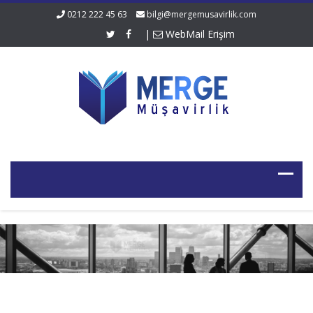
0212 222 45 63
bilgi@mergemusavirlik.com
|
WebMail Erişim