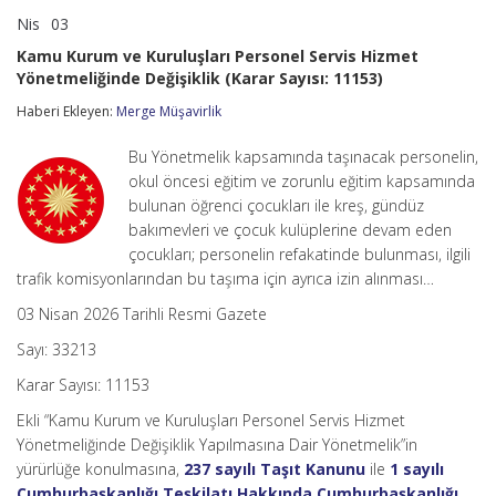
Nis
03
Kamu
yorumlar kapalı
Kurum
Kamu Kurum ve Kuruluşları Personel Servis Hizmet
ve
Yönetmeliğinde Değişiklik (Karar Sayısı: 11153)
Kuruluşları
Personel
Haberi Ekleyen:
Merge Müşavirlik
Servis
Hizmet
Yönetmeliğinde
Bu Yönetmelik kapsamında taşınacak personelin,
Değişiklik
okul öncesi eğitim ve zorunlu eğitim kapsamında
(Karar
bulunan öğrenci çocukları ile kreş, gündüz
Sayısı:
bakımevleri ve çocuk kulüplerine devam eden
11153)
için
çocukları; personelin refakatinde bulunması, ilgili
trafik komisyonlarından bu taşıma için ayrıca izin alınması…
03 Nisan 2026 Tarihli Resmi Gazete
Sayı: 33213
Karar Sayısı: 11153
Ekli “Kamu Kurum ve Kuruluşları Personel Servis Hizmet
Yönetmeliğinde Değişiklik Yapılmasına Dair Yönetmelik”in
yürürlüğe konulmasına,
237 sayılı Taşıt Kanunu
ile
1 sayılı
Cumhurbaşkanlığı Teşkilatı Hakkında Cumhurbaşkanlığı