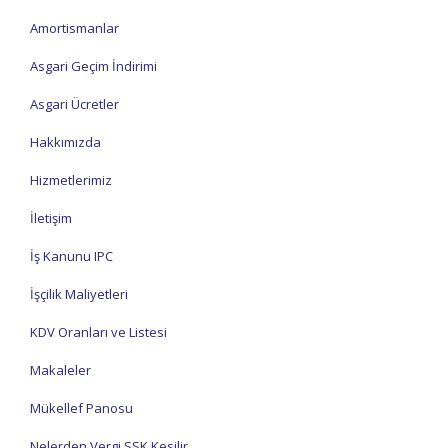
Amortismanlar
Asgari Geçim İndirimi
Asgari Ücretler
Hakkımızda
Hizmetlerimiz
İletişim
İş Kanunu IPC
İşçilik Maliyetleri
KDV Oranları ve Listesi
Makaleler
Mükellef Panosu
Nelerden Vergi SSK Kesilir