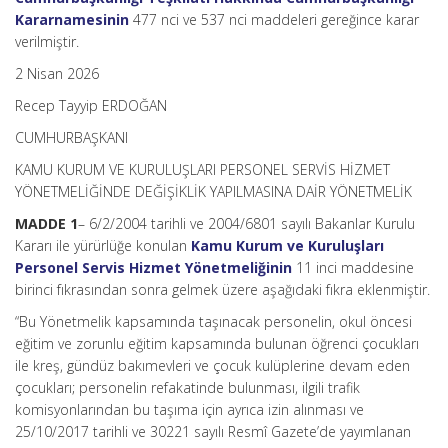
Kararnamesinin
477 nci ve 537 nci maddeleri gereğince karar
verilmiştir.
2 Nisan 2026
Recep Tayyip ERDOĞAN
CUMHURBAŞKANI
KAMU KURUM VE KURULUŞLARI PERSONEL SERVİS HİZMET
YÖNETMELİĞİNDE DEĞİŞİKLİK YAPILMASINA DAİR YÖNETMELİK
MADDE 1
– 6/2/2004 tarihli ve 2004/6801 sayılı Bakanlar Kurulu
Kararı ile yürürlüğe konulan
Kamu Kurum ve Kuruluşları
Personel Servis Hizmet Yönetmeliğinin
11 inci maddesine
birinci fıkrasından sonra gelmek üzere aşağıdaki fıkra eklenmiştir.
“Bu Yönetmelik kapsamında taşınacak personelin, okul öncesi
eğitim ve zorunlu eğitim kapsamında bulunan öğrenci çocukları
ile kreş, gündüz bakımevleri ve çocuk kulüplerine devam eden
çocukları; personelin refakatinde bulunması, ilgili trafik
komisyonlarından bu taşıma için ayrıca izin alınması ve
25/10/2017 tarihli ve 30221 sayılı Resmî Gazete’de yayımlanan