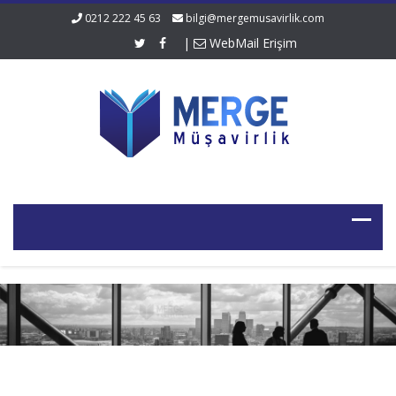
0212 222 45 63
bilgi@mergemusavirlik.com
|
WebMail Erişim