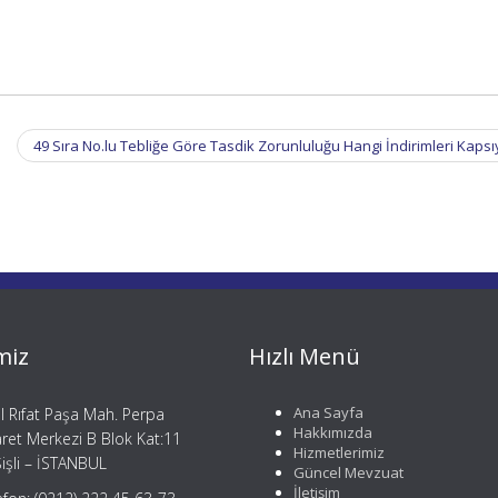
49 Sıra No.lu Tebliğe Göre Tasdik Zorunluluğu Hangi İndirimleri Kaps
miz
Hızlı Menü
Ana Sayfa
il Rıfat Paşa Mah. Perpa
Hakkımızda
aret Merkezi B Blok Kat:11
Hizmetlerimiz
işli – İSTANBUL
Güncel Mevzuat
İletişim