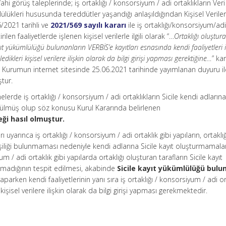
ahi görüş taleplerinde; iş ortaklığı / konsorsiyum / adi ortaklıkların Veri
lülükleri hususunda tereddütler yaşandığı anlaşıldığından Kişisel Veriler
/2021 tarihli ve
2021/569 sayılı kararı
ile iş ortaklığı/konsorsiyum/adi
ilen faaliyetlerde işlenen kişisel verilerle ilgili olarak “…
Ortaklığı oluştur
ıt yükümlülüğü bulunanların VERBİS’e kayıtları esnasında kendi faaliyetleri il
edikleri kişisel verilere ilişkin olarak da bilgi girişi yapması gerektiğine…
” ka
, Kurumun internet sitesinde 25.06.2021 tarihinde yayımlanan duyuru il
tur.
lerde iş ortaklığı / konsorsiyum / adi ortaklıkların Sicile kendi adlarına
ülmüş olup söz konusu Kurul Kararında belirlenen
ği hasıl olmuştur.
yarınca iş ortaklığı / konsorsiyum / adi ortaklık gibi yapıların, ortaklığ
işiliği bulunmaması nedeniyle kendi adlarına Sicile kayıt oluşturmamalar
um / adi ortaklık gibi yapılarda ortaklığı oluşturan tarafların Sicile kayıt
adığının tespit edilmesi, akabinde
Sicile kayıt yükümlülüğü bulu
yaparken kendi faaliyetlerinin yanı sıra iş ortaklığı / konsorsiyum / adi or
işisel verilere ilişkin olarak da bilgi girişi yapması gerekmektedir.