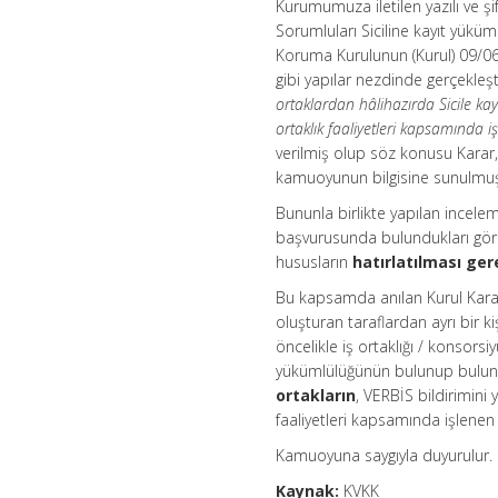
Kurumumuza iletilen yazılı ve şif
Sorumluları Siciline kayıt yüküm
Koruma Kurulunun (Kurul) 09/06
gibi yapılar nezdinde gerçekleştir
ortaklardan hâlihazırda Sicile kay
ortaklık faaliyetleri kapsamında işl
verilmiş olup söz konusu Karar
kamuoyunun bilgisine sunulmuş
Bununla birlikte yapılan inceleme
başvurusunda bulundukları gör
hususların
hatırlatılması
gere
Bu kapsamda anılan Kurul Kararı u
oluşturan taraflardan ayrı bir k
öncelikle iş ortaklığı / konsorsiy
yükümlülüğünün bulunup bulunm
ortakların
, VERBİS bildirimini 
faaliyetleri kapsamında işlenen k
Kamuoyuna saygıyla duyurulur.
Kaynak:
KVKK