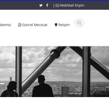
|
WebMail Erişim
larımız
Güncel Mevzuat
İletişim