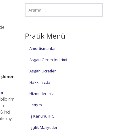
rde
Pratik Menü
Amortismanlar
Asgari Geçim İndirimi
Asgari Ücretler
İşlenen
Hakkımızda
in
Hizmetlerimiz
bildirim
İletişim
ten
8 inci
İş Kanunu IPC
le kayıt
İşçilik Maliyetleri