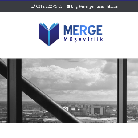
0212 222 45 63
bilgi@mergemusavirlik.com