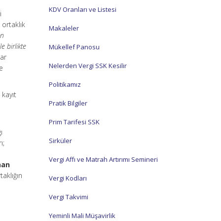
KDV Oranları ve Listesi
i
 ortaklık
Makaleler
an
e birlikte
Mükellef Panosu
rar
Nelerden Vergi SSK Kesilir
e
Politikamız
 kayıt
Pratik Bilgiler
Prim Tarifesi SSK
ı
Sirküler
ı;
Vergi Affı ve Matrah Artırımı Semineri
nan
taklığın
Vergi Kodları
Vergi Takvimi
Yeminli Mali Müşavirlik