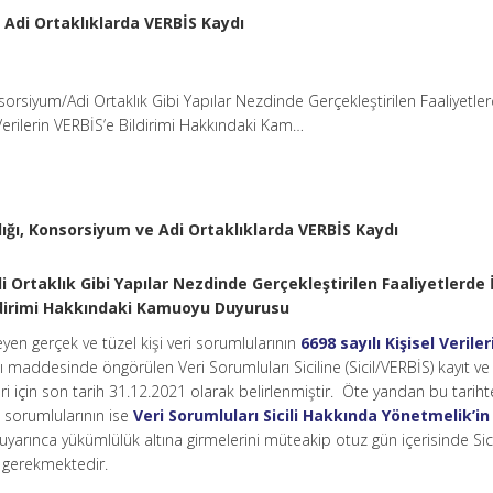
e Adi Ortaklıklarda VERBİS Kaydı
nsorsiyum/Adi Ortaklık Gibi Yapılar Nezdinde Gerçekleştirilen Faaliyetle
 Verilerin VERBİS’e Bildirimi Hakkındaki Kam…
lığı, Konsorsiyum ve Adi Ortaklıklarda VERBİS Kaydı
 Ortaklık Gibi Yapılar Nezdinde Gerçekleştirilen Faaliyetlerde 
Bildirimi Hakkındaki Kamuoyu Duyurusu
işleyen gerçek ve tüzel kişi veri sorumlularının
6698 sayılı Kişisel Veriler
ı maddesinde öngörülen Veri Sorumluları Siciline (Sicil/VERBİS) kayıt ve 
i için son tarih 31.12.2021 olarak belirlenmiştir. Öte yandan bu tarih
 sorumlularının ise
Veri Sorumluları Sicili Hakkında Yönetmelik’in
uyarınca yükümlülük altına girmelerini müteakip otuz gün içerisinde Sici
ı gerekmektedir.