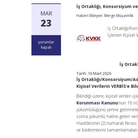
İş Ortaklığı, Konsorsiyum v
MAR
Haberi Ekleyen:
Merge Müşavirlik
23
İş Ortaklığı/Ko
İşlenen Kişisel
İş
yorumlar
Ortaklığı,
kapalı
Konsorsiyum
ve
Adi
İş Ortak
Ortaklıklarda
VERBİS
Tarih:
16 Mart 2026
Kaydı
İş Ortaklığı/Konsorsiyum/Adi
için
Kişisel Verilerin VERBİS’e 
Bilindiği üzere, kişisel verileri 
Korunması Kanunu
’nun 16 nc
yükümlülüğünü yerine getirmeler
sonra yükümlü haline gelen veri
maddesinin (2) numaralı fıkrası 
ve bildirimlerini tamamlamalar