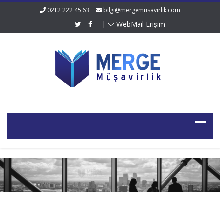
0212 222 45 63
bilgi@mergemusavirlik.com
|
WebMail Erişim