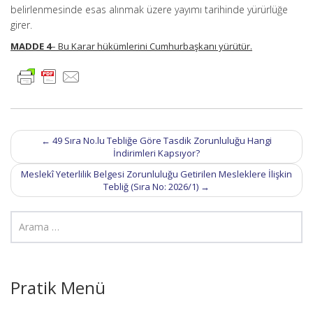
belirlenmesinde esas alınmak üzere yayımı tarihinde yürürlüğe
girer.
MADDE 4
– Bu Karar hükümlerini Cumhurbaşkanı yürütür.
Post
←
49 Sıra No.lu Tebliğe Göre Tasdik Zorunluluğu Hangi
navigation
İndirimleri Kapsıyor?
Meslekî Yeterlilik Belgesi Zorunluluğu Getirilen Mesleklere İlişkin
Tebliğ (Sıra No: 2026/1)
→
Pratik Menü