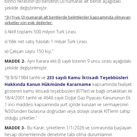
birinci fıkrasının (b) bendinin (3) numaralı alt bendi aşağıdaki
şekilde değiştirilmiştir.
“3) (1) ve (2) numaralı alt bentlerde belirtilenler kapsamında olmayan
şirketler için eşik değerler:
i) Aktif toplamı 500 milyon Türk Lirası.
ii) Yıllık net satış hasılatı 1 milyar Türk Lirası.
iii) Çalışan sayısı 150 kişi.”
MADDE 2
– Aynı Karara ekli (I) sayılı listenin 9 uncu sırası aşağıdaki
şekilde değiştirilmiştir.
“9) 8/6/1984 tarihli ve
233 sayılı Kamu İktisadi Teşebbüsleri
Hakkında Kanun Hükmünde Kararname
kapsamında faaliyet
gösteren kamu iktisadi teşebbüsleri (KİT’ler) ve bağlı ortaklıkları ile
18/4/2001 tarihli ve 4646 sayılı Doğal Gaz Piyasası Kanununun Ek
1 inci maddesi kapsamında yurt içinde kurulan ve sermayesinin
%50’sinden fazlasına doğrudan veya dolaylı olarak KIT’lerin sahip
olduğu şirketler.”
MADDE 3
– Bu Karar, şirketlerin 1/1/2026 ve sonrasında başlayan
hesap dönemlerinde denetime tabi olma durumlarının