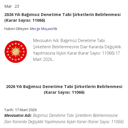
Mar
23
2026
yorumlar kapalı
Yılı
2026 Yılı Bağımsız Denetime Tabi Şirketlerin Belirlenmesi
Bağımsız
(Karar Sayısı: 11066)
Denetime
Tabi
Haberi Ekleyen:
Merge Müşavirlik
Şirketlerin
Belirlenmesi
(Karar
Mevzuatın Adı: Bağımsız Denetime Tabi
Sayısı:
Şirketlerin Belirlenmesine Dair Kararda Değişiklik
11066)
Yapılmasına İlişkin Karar (Karar Sayısı: 11066) 17
için
Mart 2026…
2026 Yılı Bağımsız Denetime Tabi Şirketlerin Belirlenmesi
(Karar Sayısı: 11066)
Tarih:
17 Mart 2026
Mevzuatın Adı:
Bağımsız Denetime Tabi Şirketlerin Belirlenmesine
Dair Kararda Değişiklik Yapılmasına İlişkin Karar (Karar Sayısı: 11066)