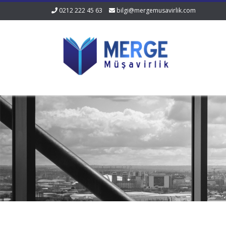
0212 222 45 63
bilgi@mergemusavirlik.com