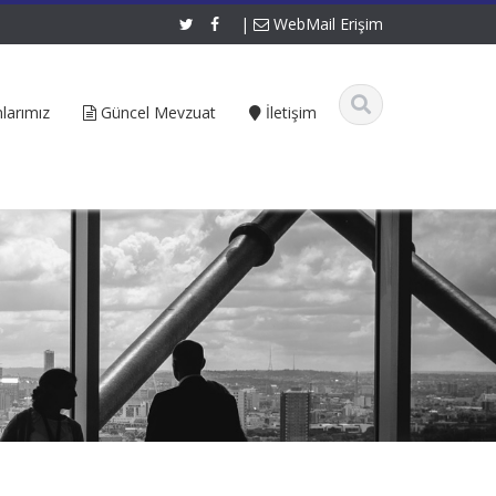
|
WebMail Erişim
larımız
Güncel Mevzuat
İletişim