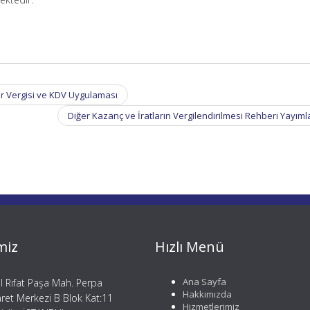
ir Vergisi ve KDV Uygulaması
Diğer Kazanç ve İratların Vergilendirilmesi Rehberi Yayım
miz
Hızlı Menü
Ana Sayfa
il Rıfat Paşa Mah. Perpa
Hakkımızda
aret Merkezi B Blok Kat:11
Hizmetlerimiz