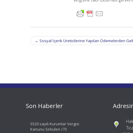
Post
←
Sosyal İçerik Üreticilerine Yapılan Ödemelerden Gel
navigation
Son Haberler
Adresi
Hal
5520 sayılı Kurumlar Vergisi
Tic
Kanunu Sirküleri /73