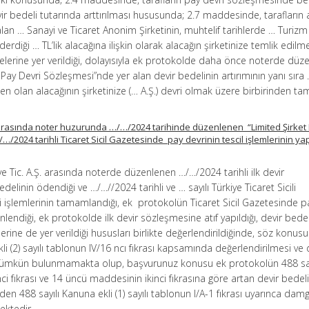
evir bedeli tutarında arttırılması hususunda; 2.7 maddesinde, tarafların 
an … Sanayi ve Ticaret Anonim Şirketinin, muhtelif tarihlerde … Turizm
erdiği … TL’lik alacağına ilişkin olarak alacağın şirketinize temlik edilm
elerine yer verildiği, dolayısıyla ek protokolde daha önce noterde düz
 Pay Devri Sözleşmesi”nde yer alan devir bedelinin artırımının yanı sıra
.’den olan alacağının şirketinize (… A.Ş.) devri olmak üzere birbirinden 
.Ş. arasında noter huzurunda …/…/2024 tarihinde düzenlenen “Limited Şirket
/2024 tarihli Ticaret Sicil Gazetesinde pay devrinin tescil işlemlerinin yap
 ve Tic. A.Ş. arasında noterde düzenlenen …/…/2024 tarihli ilk devir
elinin ödendiği ve …/…//2024 tarihli ve … sayılı Türkiye Ticaret Sicili
i işlemlerinin tamamlandığı, ek protokolün Ticaret Sicil Gazetesinde p
lendiği, ek protokolde ilk devir sözleşmesine atıf yapıldığı, devir bedel
lerine de yer verildiği hususları birlikte değerlendirildiğinde, söz konus
li (2) sayılı tablonun IV/16 ncı fıkrası kapsamında değerlendirilmesi v
 mümkün bulunmamakta olup, başvurunuz konusu ek protokolün 488 say
 fıkrası ve 14 üncü maddesinin ikinci fıkrasına göre artan devir bedeli 
en 488 sayılı Kanuna ekli (1) sayılı tablonun I/A-1 fıkrası uyarınca dam
ektedir.