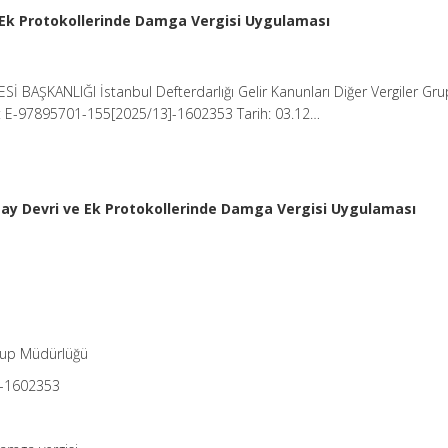
e Ek Protokollerinde Damga Vergisi Uygulaması
ESİ BAŞKANLIĞI İstanbul Defterdarlığı Gelir Kanunları Diğer Vergiler Gru
: E-97895701-155[2025/13]-1602353 Tarih: 03.12…
Pay Devri ve Ek Protokollerinde Damga Vergisi Uygulaması
Grup Müdürlüğü
]-1602353