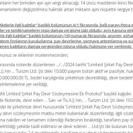
arın her birinden ayrı ayrı vergi alınacağı; 14 üncü maddenin ikinci fık
enamelerin değiştirilmesi halinde artan miktarın aynı nispette vergiye 
Akitlerle ilgili kağıtlar” başlıklı bölümünün A/1 fıkrasında, belli parayı ihtiva
ve temliknamelerin nispi damga vergisine tabi olduğu; aynı Kanuna ekli (
rle ilgili kağıtlar” başlıklı bölümünün (16) numaralı fıkrasında, anonim, esha
yatırım fonlarının kuruluşlarına, pay devirlerine, sermaye artırımlarına ve s
lenen kağıtların damga vergisinden istisna olduğu hükmüne yer verilmiştir.
munuz ve eklerinin incelenmesinden;
Ş. arasında noterde düzenlenen …/…/2024 tarihli “Limited Şirket Pay Devi
Ş.’nin … Turizm Ltd. Şti.’deki 10.000 payının bütün aktif ve pasifiyle, hu
0.000.000,00 TL. bedel karşılığında şirketinize devredildiği, devir bedeli
rlemelerine yer verildiği,
hli Limited Şirket Pay Devir Sözleşmesine Ek Protokol” başlıklı kağıdın 
Noterde, devir eden … San. ve Tic.A.Ş.’nin, … Turizm Ltd. Şti.’deki 10
del ile şirketinize devri hususunda “Limited Şirket Pay Devri Sözleşmes
y devri sözleşmesinin matbu metin kullanılarak düzenlendiği, ilgili sö
ana nakden ve tamamen ödendiği ifadesinin bırakıldığı, tarafların pay d
irtildiği şekilde tadil edilmesi ve devir edenin … Ltd.Şti.’de bulunan t
mliki konusunda; 2.4 maddesinde, tarafların pay devri sözleşmesinde beli