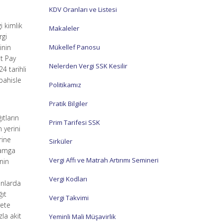
KDV Oranları ve Listesi
i kimlik
Makaleler
rgi
inin
Mükellef Panosu
et Pay
Nelerden Vergi SSK Kesilir
4 tarihli
bahisle
Politikamız
Pratik Bilgiler
ıtların
Prim Tarifesi SSK
 yerini
rine
Sirküler
damga
Vergi Affı ve Matrah Artırımı Semineri
nin
Vergi Kodları
anlarda
ğıt
Vergi Takvimi
yete
zla akit
Yeminli Mali Müşavirlik