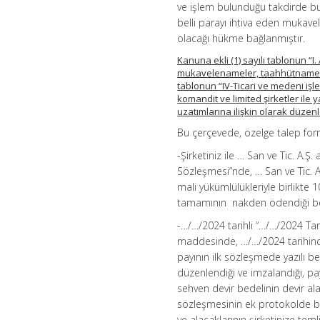
ve işlem bulunduğu takdirde bunl
belli parayı ihtiva eden mukavel
olacağı hükme bağlanmıştır.
Kanuna ekli (1) sayılı tablonun “I. 
mukavelenameler, taahhütnameler 
tablonun “IV-Ticari ve medeni işle
komandit ve limited şirketler ile 
uzatımlarına ilişkin olarak düzen
Bu çerçevede, özelge talep for
-Şirketiniz ile … San ve Tic. A.
Sözleşmesi”nde, … San ve Tic. A.
mali yükümlülükleriyle birlikte 1
tamamının nakden ödendiği beli
-…/…/2024 tarihli “…/…/2024 Tari
maddesinde, …/…/2024 tarihinde 
payının ilk sözleşmede yazılı be
düzenlendiği ve imzalandığı, pa
sehven devir bedelinin devir al
sözleşmesinin ek protokolde bel
ve alacaklarının şirketinize te