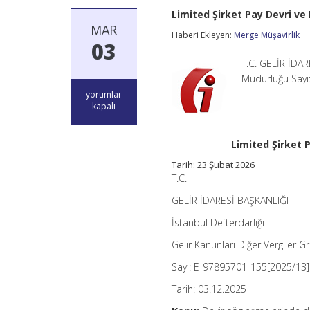
Limited Şirket Pay Devri v
MAR
Haberi Ekleyen:
Merge Müşavirlik
03
T.C. GELİR İDAR
Müdürlüğü Sayı
Limited
yorumlar
Şirket
kapalı
Pay
Devri
ve
Limited Şirket 
Ek
Protokollerinde
Tarih:
23 Şubat 2026
Damga
T.C.
Vergisi
Uygulaması
GELİR İDARESİ BAŞKANLIĞI
için
İstanbul Defterdarlığı
Gelir Kanunları Diğer Vergiler 
Sayı: E-97895701-155[2025/13
Tarih: 03.12.2025