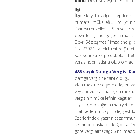
Konu:
Devir sözleşmelerinde d
İlgi: …
İlgide kayıtlı özelge talep for
numaralı mükellefi … Ltd. Şti.’ni
Dairesi mükellefi … San ve Tic.A.
devri ile ilgili adı geçen firma 
Devri Sözleşmesi” imzalandığı,
“…/…/2024 Tarihli Limited Şirke
söz konusu ek protokolün 488 s
vergisinden istisna olup olmadığ
488 sayılı Damga Vergisi K
damga vergisine tabi olduğu; 2 
alan mektup ve şerhlerle, bu ka
veya bozulmasına ilişkin mektu
vergisinin mükellefinin kağıtlar
tayini için o kağıdın mahiyetine
mahiyetlerinin tayininde, şekli 
üzerlerindeki yazının tazammun
üzerinde başka bir kağıda atıf 
göre vergi alınacağı; 6 ncı madd