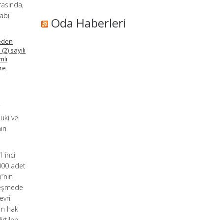
rasında,
tabi
Oda Haberleri
 eden
2) sayılı
mlı
üre
r
kuki ve
nin
1 inci
.000 adet
i”nin
zleşmede
evri
üm hak
rtilen