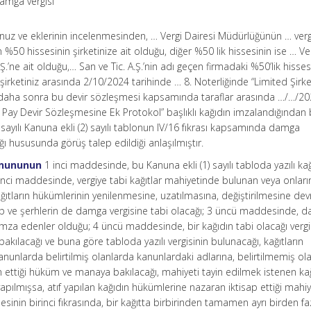
amga vergisi
munuz ve eklerinin incelenmesinden, … Vergi Dairesi Müdürlüğünün … verg
n %50 hissesinin şirketinize ait olduğu, diğer %50 lik hissesinin ise … Ve
Ş.’ne ait olduğu,… San ve Tic. A.Ş.’nin adı geçen firmadaki %50’lik hisses
ile şirketiniz arasında 2/10/2024 tarihinde … 8. Noterliğinde “Limited Şirk
 daha sonra bu devir sözleşmesi kapsamında taraflar arasında …/…/202
t Pay Devir Sözleşmesine Ek Protokol” başlıklı kağıdın imzalandığından 
ayılı Kanuna ekli (2) sayılı tablonun IV/16 fıkrası kapsamında damga
ı hususunda görüş talep edildiği anlaşılmıştır.
anununun
1 inci maddesinde, bu Kanuna ekli (1) sayılı tabloda yazılı kağ
nci maddesinde, vergiye tabi kağıtlar mahiyetinde bulunan veya onların
ğıtların hükümlerinin yenilenmesine, uzatılmasına, değiştirilmesine dev
p ve şerhlerin de damga vergisine tabi olacağı; 3 üncü maddesinde, 
ı imza edenler olduğu; 4 üncü maddesinde, bir kağıdın tabi olacağı vergi
 bakılacağı ve buna göre tabloda yazılı vergisinin bulunacağı, kağıtların
kanunlarda belirtilmiş olanlarda kanunlardaki adlarına, belirtilmemiş ol
 ettiği hüküm ve manaya bakılacağı, mahiyeti tayin edilmek istenen ka
yapılmışsa, atıf yapılan kağıdın hükümlerine nazaran iktisap ettiği mahi
esinin birinci fıkrasında, bir kağıtta birbirinden tamamen ayrı birden fa