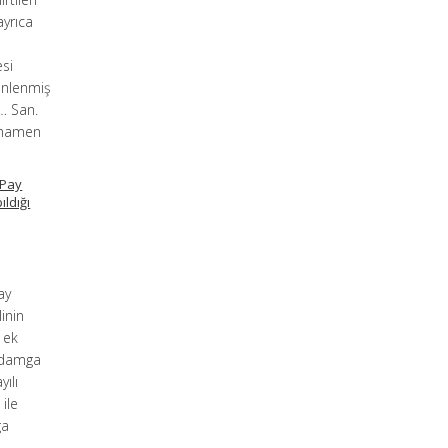
ayrıca
esi
enlenmiş
 … San.
tamamen
 Pay
ıldığı
ay
inin
u ek
e damga
ılı
ile
ga