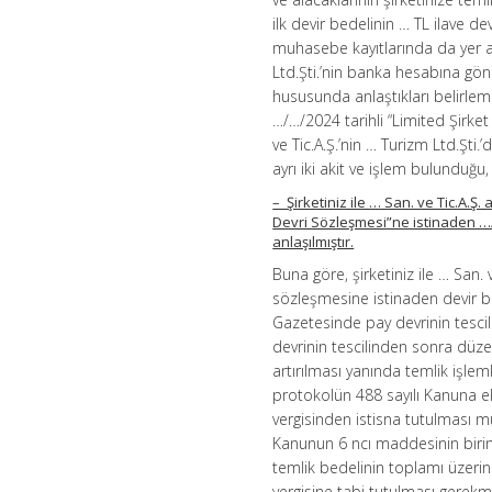
ilk devir bedelinin … TL ilave d
muhasebe kayıtlarında da yer al
Ltd.Şti.’nin banka hesabına gönd
hususunda anlaştıkları belirlem
…/…/2024 tarihli “Limited Şirket
ve Tic.A.Ş.’nin … Turizm Ltd.Şti
ayrı iki akit ve işlem bulunduğu,
– Şirketiniz ile … San. ve Tic.A
Devri Sözleşmesi”ne istinaden …/…
anlaşılmıştır.
Buna göre, şirketiniz ile … San.
sözleşmesine istinaden devir bed
Gazetesinde pay devrinin tescil
devrinin tescilinden sonra düzen
artırılması yanında temlik işlem
protokolün 488 sayılı Kanuna ek
vergisinden istisna tutulması
Kanunun 6 ncı maddesinin birinci
temlik bedelinin toplamı üzerind
vergisine tabi tutulması gerekm