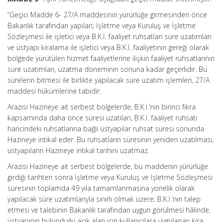
“Geçici Madde 6- 27/A maddesinin yürürlüğe girmesinden önce
Bakanlık tarafından yapılan; İşletme veya Kuruluş ve İşletme
Sözleşmesi ile işletici veya B.K.İ. faaliyet ruhsatları süre uzatımları
ve üstyapı kiralama ile işletici veya B.K.İ. faaliyetinin gereği olarak
bölgede yürütülen hizmet faaliyetlerine ilişkin faaliyet ruhsatlarının
süre uzatımları, uzatma döneminin sonuna kadar geçerlidir. Bu
sürelerin bitmesi ile birlikte yapılacak süre uzatım işlemleri, 27/A
maddesi hükümlerine tabidir.
Arazisi Hazineye ait serbest bölgelerde; B.K.İ.’nin birinci fıkra
kapsamında daha önce süresi uzatılan, B.K.İ. faaliyet ruhsatı
haricindeki ruhsatlarına bağlı üstyapılar ruhsat süresi sonunda
Hazineye intikal eder. Bu ruhsatların süresinin yeniden uzatılması,
üstyapıların Hazineye intikal tarihini uzatmaz.
Arazisi Hazineye ait serbest bölgelerde, bu maddenin yürürlüğe
girdiği tarihten sonra İşletme veya Kuruluş ve İşletme Sözleşmesi
süresinin toplamda 49 yıla tamamlanmasına yönelik olarak
yapılacak süre uzatımlarıyla sınırlı olmak üzere; B.K.İ.’nin talep
etmesi ve talebinin Bakanlık tarafından uygun görülmesi hâlinde,
üstyapının bulunduğu açık alan için kullanıcılara uygulanan kira