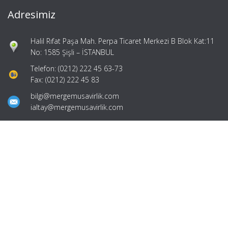
Adresimiz
Halil Rıfat Paşa Mah. Perpa Ticaret Merkezi B Blok Kat:11
No: 1585 Şişli – İSTANBUL
Telefon: (0212) 222 45 63-73
Fax: (0212) 222 45 83
bilgi@mergemusavirlik.com
ialtay@mergemusavirlik.com
Hızlı Menü
Ana Sayfa
Hakkımızda
Hizmetlerimiz
Güncel Mevzuat
İletişim