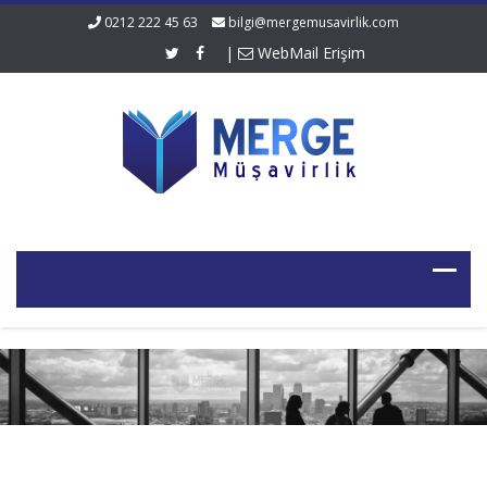
0212 222 45 63
bilgi@mergemusavirlik.com
|
WebMail Erişim