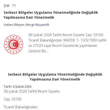
Şub
11
Serbest
yorumlar kapalı
Bölgeler
Serbest Bölgeler Uygulama Yönetmeliğinde Değişiklik
Uygulama
Yapılmasına Dair Yönetmelik
Yönetmeliğinde
Değişiklik
Haberi Ekleyen:
Merge Müşavirlik
Yapılmasına
Dair
Yönetmelik
06 Şubat 2026 Tarihli Resmi Gazete Sayı: 33160
için
Ticaret Bakanlığından: MADDE 1- 10/3/1993 tarihli
ve 21520 sayılı Resmî Gazete’de yayımlanan
Serbest Bö…
Serbest Bölgeler Uygulama Yönetmeliğinde Değişiklik
Yapılmasına Dair Yönetmelik
Tarih:
6 Şubat 2026
06 Şubat 2026 Tarihli Resmi Gazete
Sayı: 33160
Ticaret Bakanlığından: