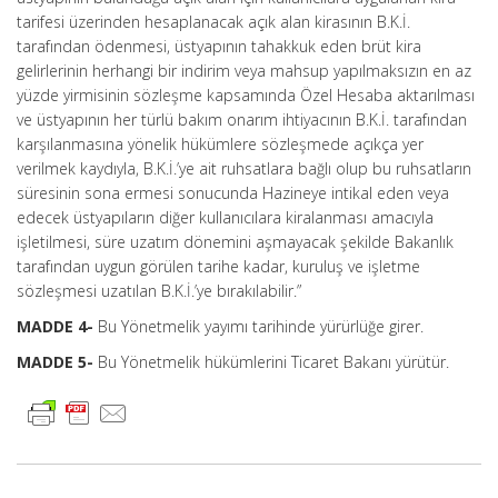
tarifesi üzerinden hesaplanacak açık alan kirasının B.K.İ.
tarafından ödenmesi, üstyapının tahakkuk eden brüt kira
gelirlerinin herhangi bir indirim veya mahsup yapılmaksızın en az
yüzde yirmisinin sözleşme kapsamında Özel Hesaba aktarılması
ve üstyapının her türlü bakım onarım ihtiyacının B.K.İ. tarafından
karşılanmasına yönelik hükümlere sözleşmede açıkça yer
verilmek kaydıyla, B.K.İ.’ye ait ruhsatlara bağlı olup bu ruhsatların
süresinin sona ermesi sonucunda Hazineye intikal eden veya
edecek üstyapıların diğer kullanıcılara kiralanması amacıyla
işletilmesi, süre uzatım dönemini aşmayacak şekilde Bakanlık
tarafından uygun görülen tarihe kadar, kuruluş ve işletme
sözleşmesi uzatılan B.K.İ.’ye bırakılabilir.”
MADDE 4-
Bu Yönetmelik yayımı tarihinde yürürlüğe girer.
MADDE 5-
Bu Yönetmelik hükümlerini Ticaret Bakanı yürütür.