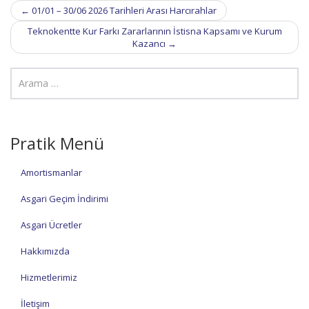
Post
←
01/01 – 30/06 2026 Tarihleri Arası Harcırahlar
navigation
Teknokentte Kur Farkı Zararlarının İstisna Kapsamı ve Kurum
Kazancı
→
Pratik Menü
Amortismanlar
Asgari Geçim İndirimi
Asgari Ücretler
Hakkımızda
Hizmetlerimiz
İletişim