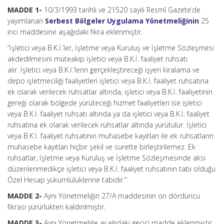
MADDE 1-
10/3/1993 tarihli ve 21520 sayılı Resmî Gazete’de
yayımlanan
Serbest Bölgeler Uygulama Yönetmeliğinin
25
inci maddesine aşağıdaki fıkra eklenmiştir.
“İşletici veya B.K.İ.’ler, İşletme veya Kuruluş ve İşletme Sözleşmesi
akdedilmesini müteakip işletici veya B.K.İ. faaliyet ruhsatı
alır. İşletici veya B.K.İ.’lerin gerçekleştireceği işyeri kiralama ve
depo işletmeciliği faaliyetleri işletici veya B.K.İ. faaliyet ruhsatına
ek olarak verilecek ruhsatlar altında, işletici veya B.K.İ. faaliyetinin
gereği olarak bölgede yürüteceği hizmet faaliyetleri ise işletici
veya B.K.İ. faaliyet ruhsatı altında ya da işletici veya B.K.İ. faaliyet
ruhsatına ek olarak verilecek ruhsatlar altında yürütülür. İşletici
veya B.K.İ. faaliyet ruhsatının muhasebe kayıtları ile ek ruhsatların
muhasebe kayıtları hiçbir şekil ve surette birleştirilemez. Ek
ruhsatlar, İşletme veya Kuruluş ve İşletme Sözleşmesinde aksi
düzenlenmedikçe işletici veya B.K.İ. faaliyet ruhsatının tabi olduğu
Özel Hesap yükümlülüklerine tabidir.”
MADDE 2-
Aynı Yönetmeliğin 27/A maddesinin on dördüncü
fıkrası yürürlükten kaldırılmıştır.
MADDE 3-
Aynı Yönetmeliğe aşağıdaki geçici madde eklenmiştir.