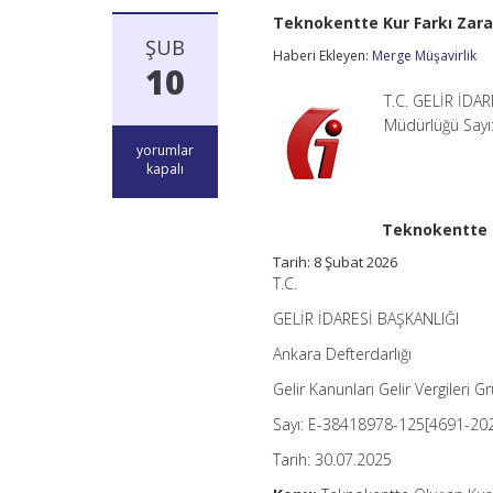
Teknokentte Kur Farkı Zara
ŞUB
Haberi Ekleyen:
Merge Müşavirlik
10
T.C. GELİR İDAR
Müdürlüğü Sayı:
Teknokentte
yorumlar
Kur
kapalı
Farkı
Zararlarının
İstisna
Teknokentte K
Kapsamı
ve
Tarih:
8 Şubat 2026
Kurum
T.C.
Kazancı
için
GELİR İDARESİ BAŞKANLIĞI
Ankara Defterdarlığı
Gelir Kanunları Gelir Vergileri 
Sayı: E-38418978-125[4691-2022
Tarih: 30.07.2025