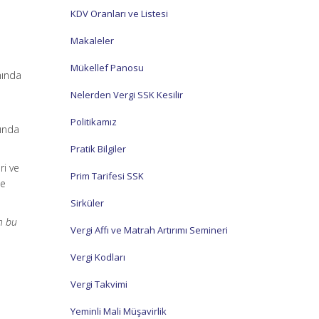
KDV Oranları ve Listesi
Makaleler
Mükellef Panosu
mında
Nelerden Vergi SSK Kesilir
Politikamız
sında
Pratik Bilgiler
ri ve
Prim Tarifesi SSK
ne
Sirküler
in bu
Vergi Affı ve Matrah Artırımı Semineri
Vergi Kodları
Vergi Takvimi
Yeminli Mali Müşavirlik