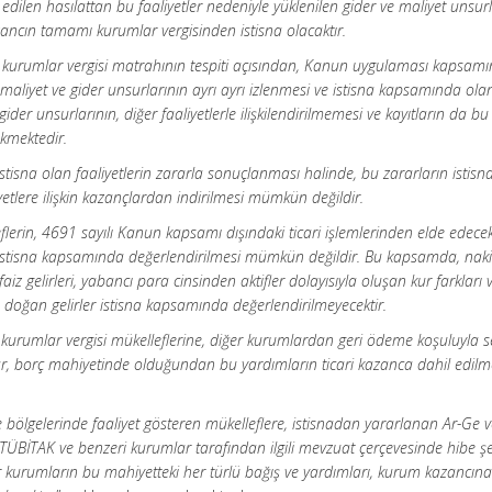
edilen hasılattan bu faaliyetler nedeniyle yüklenilen gider ve maliyet unsurl
ncın tamamı kurumlar vergisinden istisna olacaktır.
 kurumlar vergisi matrahının tespiti açısından, Kanun uygulaması kapsam
aliyet ve gider unsurlarının ayrı ayrı izlenmesi ve istisna kapsamında ola
 gider unsurlarının, diğer faaliyetlerle ilişkilendirilmemesi ve kayıtların da bu
ekmektedir.
sna olan faaliyetlerin zararla sonuçlanması halinde, bu zararların istisn
tlere ilişkin kazançlardan indirilmesi mümkün değildir.
flerin, 4691 sayılı Kanun kapsamı dışındaki ticari işlemlerinden elde edecek
inin istisna kapsamında değerlendirilmesi mümkün değildir. Bu kapsamda, naki
z gelirleri, yabancı para cinsinden aktifler dolayısıyla oluşan kur farkları v
 doğan gelirler istisna kapsamında değerlendirilmeyecektir.
ve kurumlar vergisi mükelleflerine, diğer kurumlardan geri ödeme koşuluyla
r, borç mahiyetinde olduğundan bu yardımların ticari kazanca dahil edilm
me bölgelerinde faaliyet gösteren mükelleflere, istisnadan yararlanan Ar-Ge 
k, TÜBİTAK ve benzeri kurumlar tarafından ilgili mevzuat çerçevesinde hibe ş
er kurumların bu mahiyetteki her türlü bağış ve yardımları, kurum kazancına