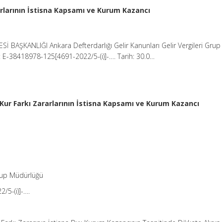
rlarının İstisna Kapsamı ve Kurum Kazancı
ESİ BAŞKANLIĞI Ankara Defterdarlığı Gelir Kanunları Gelir Vergileri Grup
 E-38418978-125[4691-2022/5-(i)]-…. Tarih: 30.0…
ur Farkı Zararlarının İstisna Kapsamı ve Kurum Kazancı
Grup Müdürlüğü
/5-(i)]-….