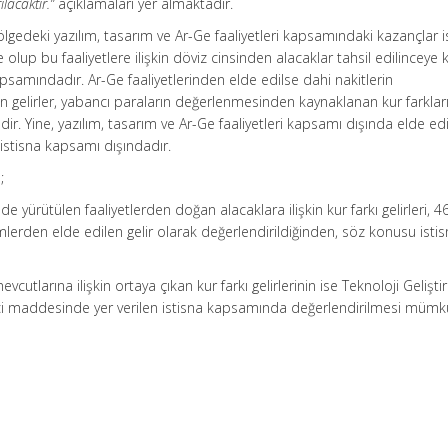
ılacaktır.”
açıklamaları yer almaktadır.
Bölgedeki yazılım, tasarım ve Ar-Ge faaliyetleri kapsamındaki kazançlar i
lup bu faaliyetlere ilişkin döviz cinsinden alacaklar tahsil edilinceye 
apsamındadır. Ar-Ge faaliyetlerinden elde edilse dahi nakitlerin
 gelirler, yabancı paraların değerlenmesinden kaynaklanan kur farkları
ir. Yine, yazılım, tasarım ve Ar-Ge faaliyetleri kapsamı dışında elde ed
de istisna kapsamı dışındadır.
;
de yürütülen faaliyetlerden doğan alacaklara ilişkin kur farkı gelirleri, 46
lerden elde edilen gelir olarak değerlendirildiğinden, söz konusu isti
cutlarına ilişkin ortaya çıkan kur farkı gelirlerinin ise Teknoloji Gelişt
nci maddesinde yer verilen istisna kapsamında değerlendirilmesi müm