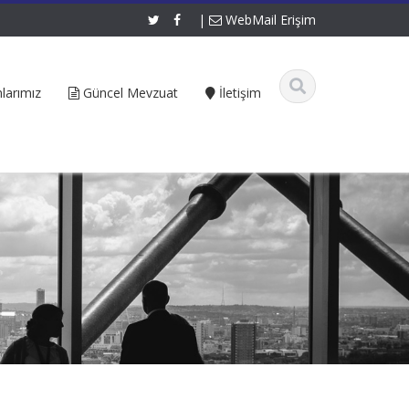
|
WebMail Erişim
larımız
Güncel Mevzuat
İletişim