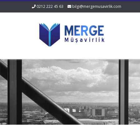
0212 222 45 63
bilgi@mergemusavirlik.com