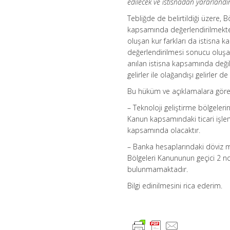
edilecek ve istisnadan yararlandır
Tebliğde de belirtildiği üzere, 
kapsamında değerlendirilmekte o
oluşan kur farkları da istisna k
değerlendirilmesi sonucu oluşan
anılan istisna kapsamında değild
gelirler ile olağandışı gelirler 
Bu hüküm ve açıklamalara göre
– Teknoloji geliştirme bölgelerin
Kanun kapsamındaki ticari işlem
kapsamında olacaktır.
– Banka hesaplarındaki döviz mev
Bölgeleri Kanununun geçici 2 
bulunmamaktadır.
Bilgi edinilmesini rica ederim.