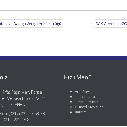
kifatı ve Damga Vergisi Yükümlülüğü
SGK Genelgesi 20
miz
Hızlı Menü
Ana Sayfa
il Rıfat Paşa Mah. Perpa
Hakkımızda
aret Merkezi B Blok Kat:11
Hizmetlerimiz
işli – İSTANBUL
Güncel Mevzuat
İletişim
efon: (0212) 222 45 63-73
: (0212) 222 45 83