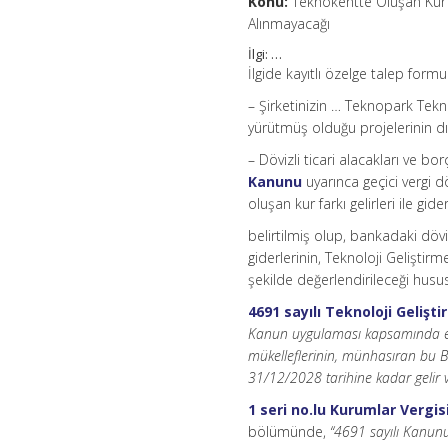
Konu:
Teknokentte Oluşan Kur F
Alınmayacağı
İlgi: …
İlgide kayıtlı özelge talep form
– Şirketinizin … Teknopark Tekn
yürütmüş olduğu projelerinin dış
– Dövizli ticari alacakları ve b
Kanunu
uyarınca geçici vergi
oluşan kur farkı gelirleri ile gide
belirtilmiş olup, bankadaki dövi
giderlerinin, Teknoloji Gelişti
şekilde değerlendirileceği hus
4691 sayılı Teknoloji Geliş
Kanun uygulaması kapsamında elde 
mükelleflerinin, münhasıran bu Bö
31/12/2028 tarihine kadar gelir
1 seri no.lu Kurumlar Vergis
bölümünde,
“4691 sayılı Kanunun