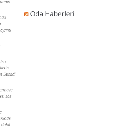
arının
Oda Haberleri
ında
n
 ayrımı
a
leri
tlerin
e iktisadi
 sermaye
esi söz
ve
eklinde
 dahil