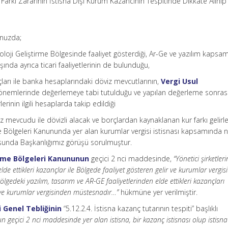
arkı Zararının İstisna Dışı Kurum Kazancının Tespitinde Dikkate Alınıp
unuzda;
oloji Geliştirme Bölgesinde faaliyet gösterdiği, Ar-Ge ve yazılım kapsa
ında ayrıca ticari faaliyetlerinin de bulunduğu,
orçları ile banka hesaplarındaki döviz mevcutlarının,
Vergi Usul
 dönemlerinde değerlemeye tabi tutulduğu ve yapılan değerleme sonra
rlerinin ilgili hesaplarda takip edildiği
z mevcudu ile dövizli alacak ve borçlardan kaynaklanan kur farkı gelirle
rme Bölgeleri Kanununda yer alan kurumlar vergisi istisnası kapsamında 
usunda Başkanlığımız görüşü sorulmuştur.
tirme Bölgeleri Kanununun
geçici 2 nci maddesinde,
“Yönetici şirketler
ettikleri kazançlar ile Bölgede faaliyet gösteren gelir ve kurumlar vergisi
lgedeki yazılım, tasarım ve AR-GE faaliyetlerinden elde ettikleri kazançları
 ve kurumlar vergisinden müstesnadır…”
hükmüne yer verilmiştir.
i Genel Tebliğinin
“5.12.2.4. İstisna kazanç tutarının tespiti” başlıklı
 geçici 2 nci maddesinde yer alan istisna, bir kazanç istisnası olup istisna