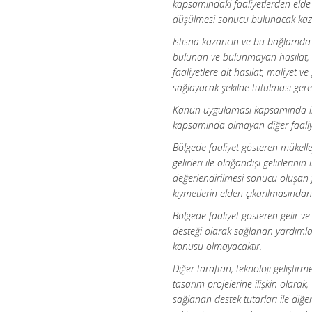
kapsamındaki faaliyetlerden elde 
düşülmesi sonucu bulunacak kaza
İstisna kazancın ve bu bağlamda
bulunan ve bulunmayan hasılat, m
faaliyetlere ait hasılat, maliyet ve
sağlayacak şekilde tutulması ger
Kanun uygulaması kapsamında isti
kapsamında olmayan diğer faaliye
Bölgede faaliyet gösteren mükelle
gelirleri ile olağandışı gelirler
değerlendirilmesi sonucu oluşan fai
kıymetlerin elden çıkarılmasından
Bölgede faaliyet gösteren gelir 
desteği olarak sağlanan yardımla
konusu olmayacaktır.
Diğer taraftan, teknoloji geliştir
tasarım projelerine ilişkin olara
sağlanan destek tutarları ile diğ