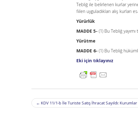
Tebliğ ile belirlenen kurlar yer
fiilen uyguladıkları alış kurları es
Yürürlük
MADDE 5-
(1) Bu Tebliğ yayımı 
Yürütme
MADDE 6-
(1) Bu Tebliğ hüküml
Eki için tıklayınız
Post
←
KDV 11/1-b İle Turiste Satış İhracat Sayıldı: Kuruml
navigation