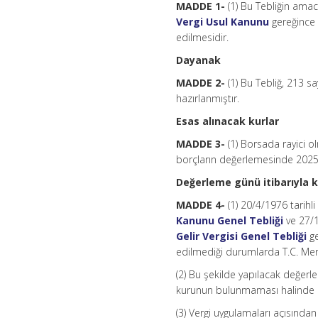
MADDE 1-
(1) Bu Tebliğin amac
Vergi Usul Kanunu
gereğince 
edilmesidir.
Dayanak
MADDE 2-
(1) Bu Tebliğ, 213 sa
hazırlanmıştır.
Esas alınacak kurlar
MADDE 3-
(1) Borsada rayici o
borçların değerlemesinde 2025 yı
Değerleme günü itibarıyla k
MADDE 4-
(1) 20/4/1976 tarihl
Kanunu Genel Tebliği
ve 27/1
Gelir Vergisi Genel Tebliği
ge
edilmediği durumlarda T.C. Merk
(2) Bu şekilde yapılacak değerlem
kurunun bulunmaması halinde döv
(3) Vergi uygulamaları açısında