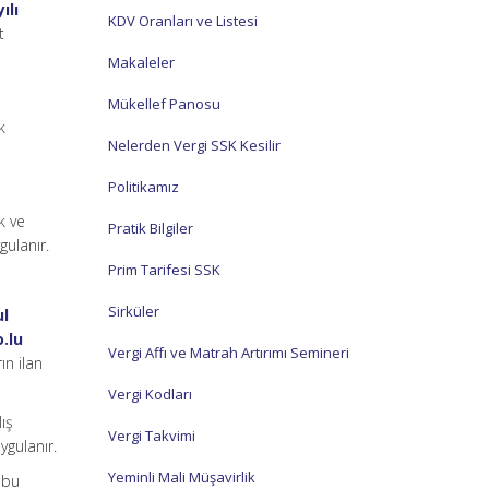
ılı
KDV Oranları ve Listesi
t
Makaleler
Mükellef Panosu
k
Nelerden Vergi SSK Kesilir
Politikamız
k ve
Pratik Bilgiler
gulanır.
Prim Tarifesi SSK
Sirküler
ul
o.lu
Vergi Affı ve Matrah Artırımı Semineri
ın ilan
Vergi Kodları
lış
Vergi Takvimi
ygulanır.
Yeminli Mali Müşavirlik
 bu