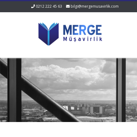
0212 222 45 63
bilgi@mergemusavirlik.com