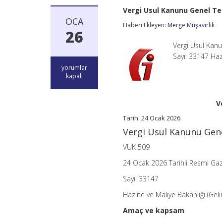
Vergi Usul Kanunu Genel Tebl
OCA
Haberi Ekleyen:
Merge Müşavirlik
26
Vergi Usul Kanu
Sayı: 33147 Haz
Vergi
yorumlar
Usul
kapalı
Kanunu
Genel
Tebliği
V
(Sıra
No:
Tarih:
24 Ocak 2026
590)
Vergi Usul Kanunu Genel
için
VUK 509
24 Ocak 2026 Tarihli Resmi Ga
Sayı: 33147
Hazine ve Maliye Bakanlığı (Geli
Amaç ve kapsam