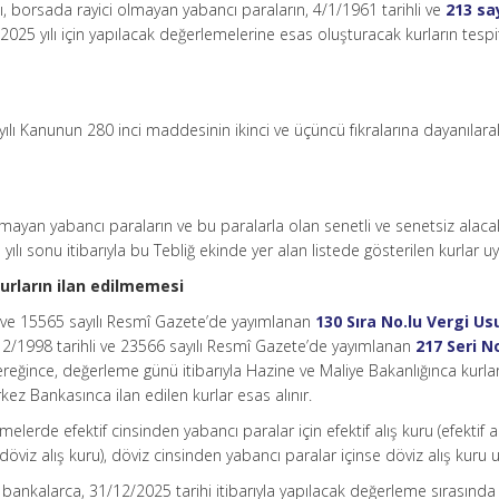
ı, borsada rayici olmayan yabancı paraların, 4/1/1961 tarihli ve
213 say
2025 yılı için yapılacak değerlemelerine esas oluşturacak kurların tespi
yılı Kanunun 280 inci maddesinin ikinci ve üçüncü fıkralarına dayanılara
lmayan yabancı paraların ve bu paralarla olan senetli ve senetsiz alaca
lı sonu itibarıyla bu Tebliğ ekinde yer alan listede gösterilen kurlar uy
urların ilan edilmemesi
i ve 15565 sayılı Resmî Gazete’de yayımlanan
130 Sıra No.lu Vergi Us
2/1998 tarihli ve 23566 sayılı Resmî Gazete’de yayımlanan
217 Seri N
reğince, değerleme günü itibarıyla Hazine ve Maliye Bakanlığınca kurlar
ez Bankasınca ilan edilen kurlar esas alınır.
elerde efektif cinsinden yabancı paralar için efektif alış kuru (efektif a
iz alış kuru), döviz cinsinden yabancı paralar içinse döviz alış kuru u
n bankalarca, 31/12/2025 tarihi itibarıyla yapılacak değerleme sırasında