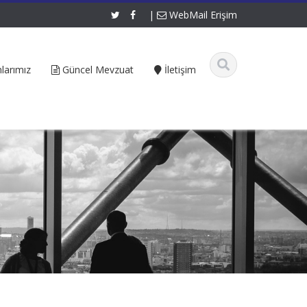
|
WebMail Erişim
larımız
Güncel Mevzuat
İletişim