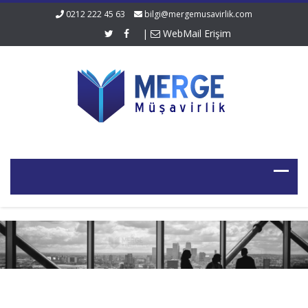
0212 222 45 63
bilgi@mergemusavirlik.com
|
WebMail Erişim