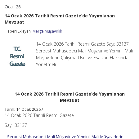
Oca
26
14
yorumlar kapalı
Ocak
14 Ocak 2026 Tarihli Resmi Gazete’de Yayımlanan
2026
Mevzuat
Tarihli
Resmi
Haberi Ekleyen:
Merge Müşavirlik
Gazete’de
Yayımlanan
Mevzuat
14 Ocak 2026 Tarihli Resmi Gazete Sayı: 33137
için
Serbest Muhasebeci Mali Müşavir ve Yeminli Mali
Müşavirlerin Çalışma Usul ve Esasları Hakkında
Yönetmeli..
14 Ocak 2026 Tarihli Resmi Gazete’de Yayımlanan
Mevzuat
Tarih:
14 Ocak 2026 /
14 Ocak 2026 Tarihli Resmi Gazete
Sayı: 33137
Serbest Muhasebeci Mali Müşavir ve Yeminli Mali Müşavirlerin