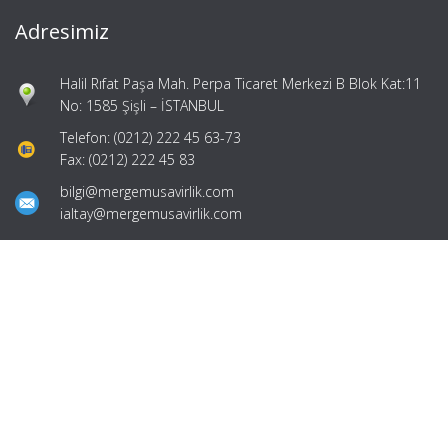
Adresimiz
Halil Rıfat Paşa Mah. Perpa Ticaret Merkezi B Blok Kat:11
No: 1585 Şişli – İSTANBUL
Telefon: (0212) 222 45 63-73
Fax: (0212) 222 45 83
bilgi@mergemusavirlik.com
ialtay@mergemusavirlik.com
Hızlı Menü
Ana Sayfa
Hakkımızda
Hizmetlerimiz
Güncel Mevzuat
İletişim