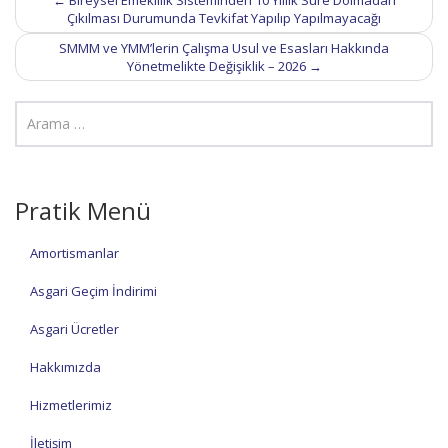
←
Bireysel Emeklilik Sisteminden 10 Yıllık Süre Dolmadan
navigation
Çıkılması Durumunda Tevkifat Yapılıp Yapılmayacağı
SMMM ve YMM’lerin Çalışma Usul ve Esasları Hakkında
Yönetmelikte Değişiklik – 2026
→
Pratik Menü
Amortismanlar
Asgari Geçim İndirimi
Asgari Ücretler
Hakkımızda
Hizmetlerimiz
İletişim