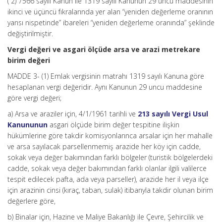
( 2) 7566 sayılı Kanun ile 1319 sayılı Kanunun 29 uncu maddesinin
ikinci ve üçüncü fıkralarında yer alan “yeniden değerleme oranının
yarısı nispetinde” ibareleri “yeniden değerleme oranında” şeklinde
değiştirilmiştir.
Vergi değeri ve asgari ölçüde arsa ve arazi metrekare
birim değeri
MADDE 3- (1) Emlak vergisinin matrahı 1319 sayılı Kanuna göre
hesaplanan vergi değeridir. Aynı Kanunun 29 uncu maddesine
göre vergi değeri;
a) Arsa ve araziler için, 4/1/1961 tarihli ve
213 sayılı Vergi Usul
Kanununun
asgari ölçüde birim değer tespitine ilişkin
hükümlerine göre takdir komisyonlarınca arsalar için her mahalle
ve arsa sayılacak parsellenmemiş arazide her köy için cadde,
sokak veya değer bakımından farklı bölgeler (turistik bölgelerdeki
cadde, sokak veya değer bakımından farklı olanlar ilgili valilerce
tespit edilecek pafta, ada veya parseller), arazide her il veya ilçe
için arazinin cinsi (kıraç, taban, sulak) itibarıyla takdir olunan birim
değerlere göre,
b) Binalar için, Hazine ve Maliye Bakanlığı ile Çevre, Şehircilik ve