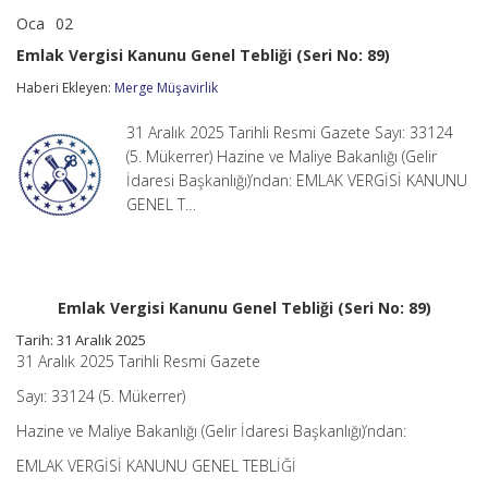
Oca
02
Emlak
yorumlar kapalı
Vergisi
Emlak Vergisi Kanunu Genel Tebliği (Seri No: 89)
Kanunu
Genel
Haberi Ekleyen:
Merge Müşavirlik
Tebliği
(Seri
31 Aralık 2025 Tarihli Resmi Gazete Sayı: 33124
No:
89)
(5. Mükerrer) Hazine ve Maliye Bakanlığı (Gelir
için
İdaresi Başkanlığı)’ndan: EMLAK VERGİSİ KANUNU
GENEL T…
Emlak Vergisi Kanunu Genel Tebliği (Seri No: 89)
Tarih:
31 Aralık 2025
31 Aralık 2025 Tarihli Resmi Gazete
Sayı: 33124 (5. Mükerrer)
Hazine ve Maliye Bakanlığı (Gelir İdaresi Başkanlığı)’ndan:
EMLAK VERGİSİ KANUNU GENEL TEBLİĞİ