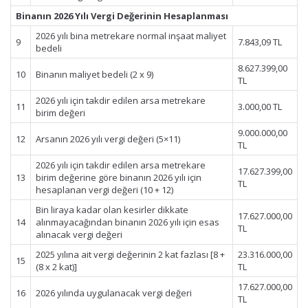
Binanın 2026 Yılı Vergi Değerinin Hesaplanması
2026 yılı bina metrekare normal inşaat maliyet
9
7.843,09 TL
bedeli
8.627.399,00
10
Binanın maliyet bedeli (2 x 9)
TL
2026 yılı için takdir edilen arsa metrekare
11
3.000,00 TL
birim değeri
9.000.000,00
12
Arsanın 2026 yılı vergi değeri (5×11)
TL
2026 yılı için takdir edilen arsa metrekare
17.627.399,00
13
birim değerine göre binanın 2026 yılı için
TL
hesaplanan vergi değeri (10 + 12)
Bin liraya kadar olan kesirler dikkate
17.627.000,00
14
alınmayacağından binanın 2026 yılı için esas
TL
alınacak vergi değeri
2025 yılına ait vergi değerinin 2 kat fazlası [8 +
23.316.000,00
15
(8 x 2 kat)]
TL
17.627.000,00
16
2026 yılında uygulanacak vergi değeri
TL