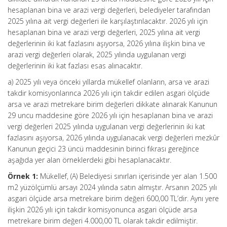
hesaplanan bina ve arazi vergi değerleri, belediyeler tarafından
2025 yılına ait vergi değerleri ile karşılaştırılacaktır. 2026 yılı için
hesaplanan bina ve arazi vergi değerleri, 2025 yılına ait vergi
değerlerinin iki kat fazlasını aşıyorsa, 2026 yılına ilişkin bina ve
arazi vergi değerleri olarak, 2025 yılında uygulanan vergi
değerlerinin iki kat fazlası esas alınacaktır.
a) 2025 yılı veya önceki yıllarda mükellef olanların, arsa ve arazi
takdir komisyonlarınca 2026 yılı için takdir edilen asgari ölçüde
arsa ve arazi metrekare birim değerleri dikkate alınarak Kanunun
29 uncu maddesine göre 2026 yılı için hesaplanan bina ve arazi
vergi değerleri 2025 yılında uygulanan vergi değerlerinin iki kat
fazlasını aşıyorsa, 2026 yılında uygulanacak vergi değerleri mezkûr
Kanunun geçici 23 üncü maddesinin birinci fıkrası gereğince
aşağıda yer alan örneklerdeki gibi hesaplanacaktır.
Örnek 1:
Mükellef, (A) Belediyesi sınırları içerisinde yer alan 1.500
m2 yüzölçümlü arsayı 2024 yılında satın almıştır. Arsanın 2025 yılı
asgari ölçüde arsa metrekare birim değeri 600,00 TL’dir. Aynı yere
ilişkin 2026 yılı için takdir komisyonunca asgari ölçüde arsa
metrekare birim değeri 4.000,00 TL olarak takdir edilmiştir.