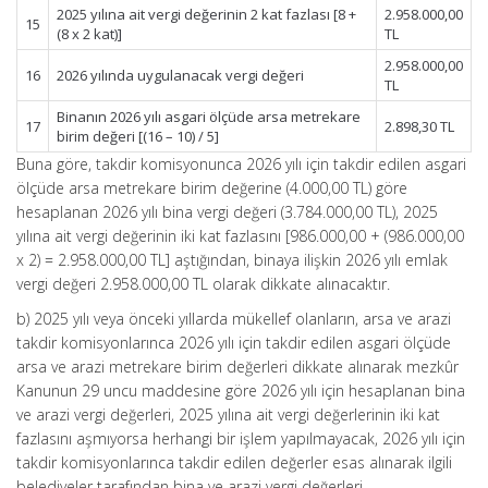
2025 yılına ait vergi değerinin 2 kat fazlası [8 +
2.958.000,00
15
(8 x 2 kat)]
TL
2.958.000,00
16
2026 yılında uygulanacak vergi değeri
TL
Binanın 2026 yılı asgari ölçüde arsa metrekare
17
2.898,30 TL
birim değeri [(16 – 10) / 5]
Buna göre, takdir komisyonunca 2026 yılı için takdir edilen asgari
ölçüde arsa metrekare birim değerine (4.000,00 TL) göre
hesaplanan 2026 yılı bina vergi değeri (3.784.000,00 TL), 2025
yılına ait vergi değerinin iki kat fazlasını [986.000,00 + (986.000,00
x 2) = 2.958.000,00 TL] aştığından, binaya ilişkin 2026 yılı emlak
vergi değeri 2.958.000,00 TL olarak dikkate alınacaktır.
b) 2025 yılı veya önceki yıllarda mükellef olanların, arsa ve arazi
takdir komisyonlarınca 2026 yılı için takdir edilen asgari ölçüde
arsa ve arazi metrekare birim değerleri dikkate alınarak mezkûr
Kanunun 29 uncu maddesine göre 2026 yılı için hesaplanan bina
ve arazi vergi değerleri, 2025 yılına ait vergi değerlerinin iki kat
fazlasını aşmıyorsa herhangi bir işlem yapılmayacak, 2026 yılı için
takdir komisyonlarınca takdir edilen değerler esas alınarak ilgili
belediyeler tarafından bina ve arazi vergi değerleri