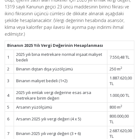
1319 sayılı Kanunun geçici 23 üncü maddesinin birinci fıkrası ve
ikinci fıkrasının üçüncü cümlesi de dikkate alınarak aşağıdaki
şekilde hesaplanacaktır. (Vergi değerinin hesabında asansör,
klima veya kalorifer payı ilavesi ile aşınma payı indirimi ihmal
edilmiştir.)
Binanın 2025 Yılı Vergi Değerinin Hesaplanması
2025 yılı bina metrekare normal inşaat maliyet
1
7.550,48 TL
bedeli
2
2
Binanın dıştan dışa yüzölçümü
250 m
1.887.620,00
3
Binanın maliyet bedeli (1×2)
TL
2025 yılı emlak vergi değerine esas arsa
4
1.000,00 TL
metrekare birim değeri
2
5
Arsanın yüzölçümü
800 m
800.000,00
6
Arsanın 2025 yılı vergi değeri (4 x 5)
TL
2.687.620,00
7
Binanın 2025 yılı vergi değeri (3 + 6)
TL