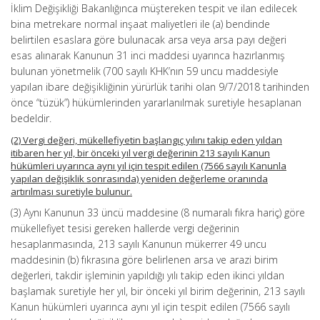
İklim Değişikliği Bakanlığınca müştereken tespit ve ilan edilecek
bina metrekare normal inşaat maliyetleri ile (a) bendinde
belirtilen esaslara göre bulunacak arsa veya arsa payı değeri
esas alınarak Kanunun 31 inci maddesi uyarınca hazırlanmış
bulunan yönetmelik (700 sayılı KHK’nın 59 uncu maddesiyle
yapılan ibare değişikliğinin yürürlük tarihi olan 9/7/2018 tarihinden
önce “tüzük”) hükümlerinden yararlanılmak suretiyle hesaplanan
bedeldir.
(2) Vergi değeri, mükellefiyetin başlangıç yılını takip eden yıldan
itibaren her yıl, bir önceki yıl vergi değerinin 213 sayılı Kanun
hükümleri uyarınca aynı yıl için tespit edilen (7566 sayılı Kanunla
yapılan değişiklik sonrasında) yeniden değerleme oranında
artırılması suretiyle bulunur.
(3) Aynı Kanunun 33 üncü maddesine (8 numaralı fıkra hariç) göre
mükellefiyet tesisi gereken hallerde vergi değerinin
hesaplanmasında, 213 sayılı Kanunun mükerrer 49 uncu
maddesinin (b) fıkrasına göre belirlenen arsa ve arazi birim
değerleri, takdir işleminin yapıldığı yılı takip eden ikinci yıldan
başlamak suretiyle her yıl, bir önceki yıl birim değerinin, 213 sayılı
Kanun hükümleri uyarınca aynı yıl için tespit edilen (7566 sayılı