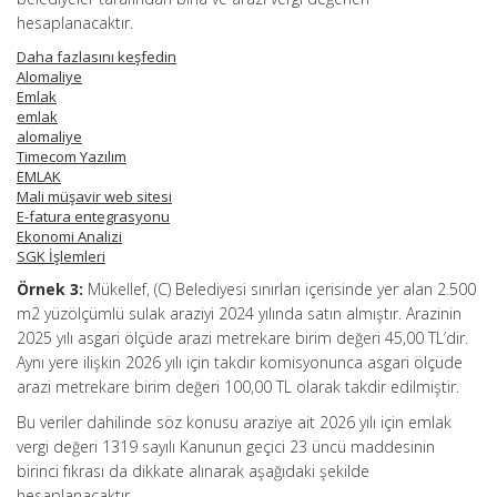
hesaplanacaktır.
Daha fazlasını keşfedin
Alomaliye
Emlak
emlak
alomaliye
Timecom Yazılım
EMLAK
Mali müşavir web sitesi
E-fatura entegrasyonu
Ekonomi Analizi
SGK İşlemleri
Örnek 3:
Mükellef, (C) Belediyesi sınırları içerisinde yer alan 2.500
m2 yüzölçümlü sulak araziyi 2024 yılında satın almıştır. Arazinin
2025 yılı asgari ölçüde arazi metrekare birim değeri 45,00 TL’dir.
Aynı yere ilişkin 2026 yılı için takdir komisyonunca asgari ölçüde
arazi metrekare birim değeri 100,00 TL olarak takdir edilmiştir.
Bu veriler dahilinde söz konusu araziye ait 2026 yılı için emlak
vergi değeri 1319 sayılı Kanunun geçici 23 üncü maddesinin
birinci fıkrası da dikkate alınarak aşağıdaki şekilde
hesaplanacaktır.