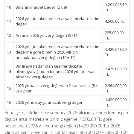
1.204.048,50
10
Binanın maliyet bedeli (2 x 9)
TL
2026 yılı için takdir edilen arsa metrekare birim
11
4.500,00 TL
değeri
225.000,00
12
Arsanın 2026 yılı vergi değeri (5×11)
TL
2026 yılı için takdir edilen arsa metrekare birim
1.429.048,50
13
değerine göre binanın 2026 yılı için
TL
hesaplanan vergi değeri (10 + 12)
Bin liraya kadar olan kesirler dikkate
1.429.000,00
14
alınmayacağından binanın 2026 yılı için esas
TL
alınacak vergi değeri
2025 yılına ait vergi değerinin 2 kat fazlası [8 +
2.964.000,00
15
(8 x 2 kat)]
TL
1.429.000,00
16
2026 yılında uygulanacak vergi değeri
TL
Buna göre, takdir komisyonunca 2026 yılı için takdir edilen asgari
ölçüde arsa metrekare birim değerine (4.500,00 TL) göre
hesaplanan 2026 yılı bina vergi değeri (1.429.000,00 TL), 2025
yılına ait vergi değerinin iki kat fazlasını [988.000,00 + (988.000,00