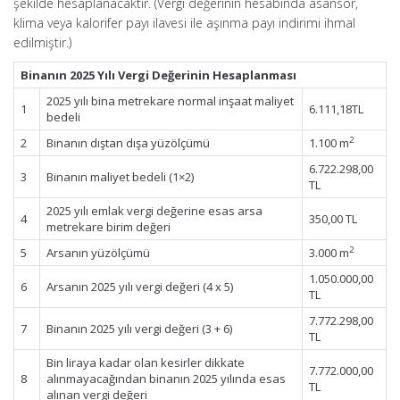
şekilde hesaplanacaktır. (Vergi değerinin hesabında asansör,
klima veya kalorifer payı ilavesi ile aşınma payı indirimi ihmal
edilmiştir.)
Binanın 2025 Yılı Vergi Değerinin Hesaplanması
2025 yılı bina metrekare normal inşaat maliyet
1
6.111,18TL
bedeli
2
2
Binanın dıştan dışa yüzölçümü
1.100 m
6.722.298,00
3
Binanın maliyet bedeli (1×2)
TL
2025 yılı emlak vergi değerine esas arsa
4
350,00 TL
metrekare birim değeri
2
5
Arsanın yüzölçümü
3.000 m
1.050.000,00
6
Arsanın 2025 yılı vergi değeri (4 x 5)
TL
7.772.298,00
7
Binanın 2025 yılı vergi değeri (3 + 6)
TL
Bin liraya kadar olan kesirler dikkate
7.772.000,00
8
alınmayacağından binanın 2025 yılında esas
TL
alınan vergi değeri