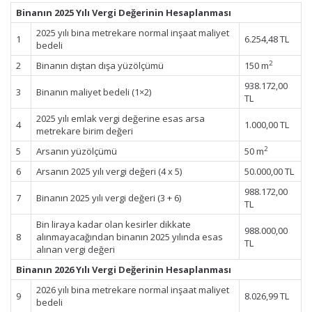
Binanın 2025 Yılı Vergi Değerinin Hesaplanması
2025 yılı bina metrekare normal inşaat maliyet
1
6.254,48 TL
bedeli
2
2
Binanın dıştan dışa yüzölçümü
150 m
938.172,00
3
Binanın maliyet bedeli (1×2)
TL
2025 yılı emlak vergi değerine esas arsa
4
1.000,00 TL
metrekare birim değeri
2
5
Arsanın yüzölçümü
50 m
6
Arsanın 2025 yılı vergi değeri (4 x 5)
50.000,00 TL
988.172,00
7
Binanın 2025 yılı vergi değeri (3 + 6)
TL
Bin liraya kadar olan kesirler dikkate
988.000,00
8
alınmayacağından binanın 2025 yılında esas
TL
alınan vergi değeri
Binanın 2026 Yılı Vergi Değerinin Hesaplanması
2026 yılı bina metrekare normal inşaat maliyet
9
8.026,99 TL
bedeli