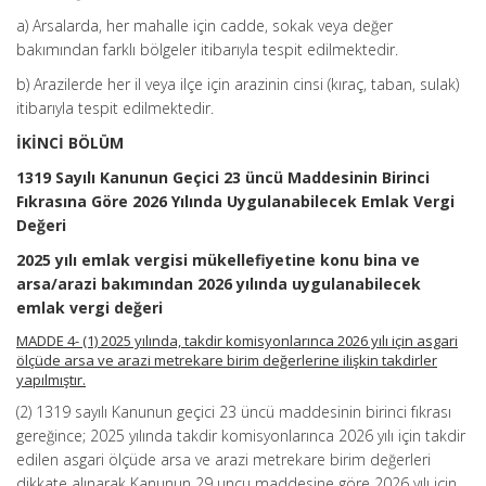
a) Arsalarda, her mahalle için cadde, sokak veya değer
bakımından farklı bölgeler itibarıyla tespit edilmektedir.
b) Arazilerde her il veya ilçe için arazinin cinsi (kıraç, taban, sulak)
itibarıyla tespit edilmektedir.
İKİNCİ BÖLÜM
1319 Sayılı Kanunun Geçici 23 üncü Maddesinin Birinci
Fıkrasına Göre 2026 Yılında Uygulanabilecek Emlak Vergi
Değeri
2025 yılı emlak vergisi mükellefiyetine konu bina ve
arsa/arazi bakımından 2026 yılında uygulanabilecek
emlak vergi değeri
MADDE 4- (1) 2025 yılında, takdir komisyonlarınca 2026 yılı için asgari
ölçüde arsa ve arazi metrekare birim değerlerine ilişkin takdirler
yapılmıştır.
(2) 1319 sayılı Kanunun geçici 23 üncü maddesinin birinci fıkrası
gereğince; 2025 yılında takdir komisyonlarınca 2026 yılı için takdir
edilen asgari ölçüde arsa ve arazi metrekare birim değerleri
dikkate alınarak Kanunun 29 uncu maddesine göre 2026 yılı için