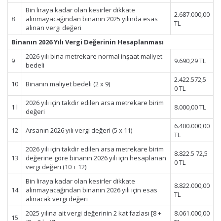
Bin liraya kadar olan kesirler dikkate
2.687.000,00
8
alınmayacağından binanın 2025 yılında esas
TL
alınan vergi değeri
Binanın 2026 Yılı Vergi Değerinin Hesaplanması
2026 yılı bina metrekare normal inşaat maliyet
9
9.690,29 TL
bedeli
2.422.572,5
10
Binanın maliyet bedeli (2 x 9)
0 TL
2026 yılı için takdir edilen arsa metrekare birim
1 l
8.000,00 TL
değeri
6.400.000,00
12
Arsanın 2026 yılı vergi değeri (5 x 11)
TL
2026 yılı için takdir edilen arsa metrekare birim
8.822.5 72,5
13
değerine göre binanın 2026 yılı için hesaplanan
0 TL
vergi değeri (10 + 12)
Bin liraya kadar olan kesirler dikkate
8.822.000,00
14
alınmayacağından binanın 2026 yılı için esas
TL
alınacak vergi değeri
2025 yılına ait vergi değerinin 2 kat fazlası [8 +
8.061.000,00
15