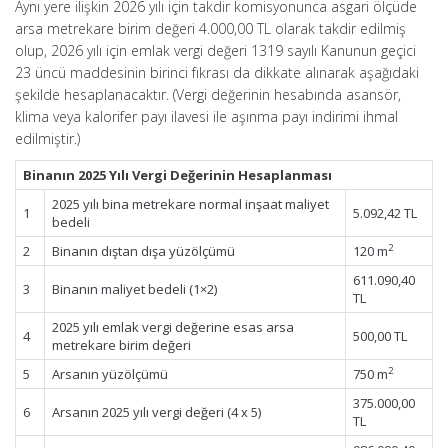
Aynı yere ilişkin 2026 yılı için takdir komisyonunca asgari ölçüde
arsa metrekare birim değeri 4.000,00 TL olarak takdir edilmiş
olup, 2026 yılı için emlak vergi değeri 1319 sayılı Kanunun geçici
23 üncü maddesinin birinci fıkrası da dikkate alınarak aşağıdaki
şekilde hesaplanacaktır. (Vergi değerinin hesabında asansör,
klima veya kalorifer payı ilavesi ile aşınma payı indirimi ihmal
edilmiştir.)
Binanın 2025 Yılı Vergi Değerinin Hesaplanması
2025 yılı bina metrekare normal inşaat maliyet
1
5.092,42 TL
bedeli
2
2
Binanın dıştan dışa yüzölçümü
120 m
611.090,40
3
Binanın maliyet bedeli (1×2)
TL
2025 yılı emlak vergi değerine esas arsa
4
500,00 TL
metrekare birim değeri
2
5
Arsanın yüzölçümü
750 m
375.000,00
6
Arsanın 2025 yılı vergi değeri (4 x 5)
TL