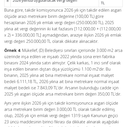
8
2026 yılında uygulanacak vergi değeri
TL
Buna göre, takdir komisyonunca 2026 yılı için takdir edilen asgari
ölçüde arazi metrekare birim değerine (100,00 TL) göre
hesaplanan 2026 yılı emlak vergi değeri (250.000,00 TL), 2025
yılına ait vergi değerinin iki kat fazlasını [112.000,00 + (112.000,00
x 2) = 336.000,00 TL] aşmadığından, araziye ilişkin 2026 yılı emlak
vergi değeri 250.000,00 TL olarak dikkate alınacaktır.
Örnek 4
: Mükellef, (D) Belediyesi sınırları içerisinde 3.000 m2 arsa
üzerinde inşa edilen ve inşaatı 2022 yılında sona eren fabrika
binasını 2024 yılında satın almıştır. Çelik karkas, 1 inci sınıf olarak
inşa edilen binanın dıştan dışa yüzölçümü 1.100 m2’dir. Bu
binanın, 2025 yılına ait bina metrekare normal inşaat maliyet
bedeli 6.111,18 TL, 2026 yılına ait bina metrekare normal inşaat
maliyet bedeli ise 7.843,09 TL’dir. Arsanın bulunduğu cadde için
2025 yılı asgari ölçüde arsa metrekare birim değeri 350,00 TL’dir.
Aynı yere ilişkin 2026 yılı için takdir komisyonunca asgari ölçüde
arsa metrekare birim değeri 3.000,00 TL olarak takdir edilmiş
olup, 2026 yılı için emlak vergi değeri 1319 sayılı Kanunun geçici
23 üncü maddesinin birinci fıkrası da dikkate alınarak aşağıdaki