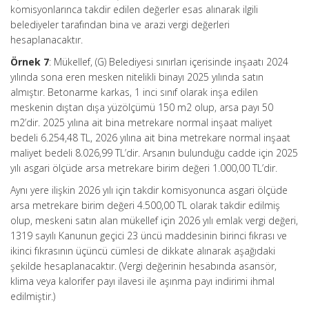
komisyonlarınca takdir edilen değerler esas alınarak ilgili
belediyeler tarafından bina ve arazi vergi değerleri
hesaplanacaktır.
Örnek 7
: Mükellef, (G) Belediyesi sınırları içerisinde inşaatı 2024
yılında sona eren mesken nitelikli binayı 2025 yılında satın
almıştır. Betonarme karkas, 1 inci sınıf olarak inşa edilen
meskenin dıştan dışa yüzölçümü 150 m2 olup, arsa payı 50
m2’dir. 2025 yılına ait bina metrekare normal inşaat maliyet
bedeli 6.254,48 TL, 2026 yılına ait bina metrekare normal inşaat
maliyet bedeli 8.026,99 TL’dir. Arsanın bulunduğu cadde için 2025
yılı asgari ölçüde arsa metrekare birim değeri 1.000,00 TL’dir.
Aynı yere ilişkin 2026 yılı için takdir komisyonunca asgari ölçüde
arsa metrekare birim değeri 4.500,00 TL olarak takdir edilmiş
olup, meskeni satın alan mükellef için 2026 yılı emlak vergi değeri,
1319 sayılı Kanunun geçici 23 üncü maddesinin birinci fıkrası ve
ikinci fıkrasının üçüncü cümlesi de dikkate alınarak aşağıdaki
şekilde hesaplanacaktır. (Vergi değerinin hesabında asansör,
klima veya kalorifer payı ilavesi ile aşınma payı indirimi ihmal
edilmiştir.)