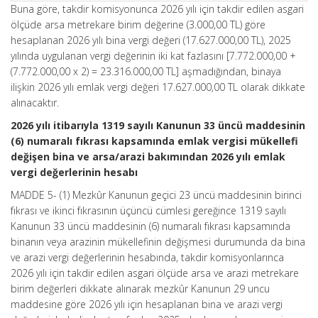
Buna göre, takdir komisyonunca 2026 yılı için takdir edilen asgari
ölçüde arsa metrekare birim değerine (3.000,00 TL) göre
hesaplanan 2026 yılı bina vergi değeri (17.627.000,00 TL), 2025
yılında uygulanan vergi değerinin iki kat fazlasını [7.772.000,00 +
(7.772.000,00 x 2) = 23.316.000,00 TL] aşmadığından, binaya
ilişkin 2026 yılı emlak vergi değeri 17.627.000,00 TL olarak dikkate
alınacaktır.
2026 yılı itibarıyla 1319 sayılı Kanunun 33 üncü maddesinin
(6) numaralı fıkrası kapsamında emlak vergisi mükellefi
değişen bina ve arsa/arazi bakımından 2026 yılı emlak
vergi değerlerinin hesabı
MADDE 5- (1) Mezkûr Kanunun geçici 23 üncü maddesinin birinci
fıkrası ve ikinci fıkrasının üçüncü cümlesi gereğince 1319 sayılı
Kanunun 33 üncü maddesinin (6) numaralı fıkrası kapsamında
binanın veya arazinin mükellefinin değişmesi durumunda da bina
ve arazi vergi değerlerinin hesabında, takdir komisyonlarınca
2026 yılı için takdir edilen asgari ölçüde arsa ve arazi metrekare
birim değerleri dikkate alınarak mezkûr Kanunun 29 uncu
maddesine göre 2026 yılı için hesaplanan bina ve arazi vergi