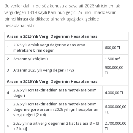
Bu veriler dahilinde söz konusu arsaya ait 2026 yılı için emlak
vergi değeri 1319 sayılı Kanunun geçici 23 üncü maddesinin
birinci fıkrası da dikkate alınarak aşağıdaki şekilde
hesaplanacaktır.
Arsanın 2025 Yılı Vergi Değerinin Hesaplanması
2025 yılı emlak vergi değerine esas arsa
1
600,00 TL
metrekare birim değeri
2
2
Arsanın yüzölçümü
1.500 m
900.000,00
3
Arsanın 2025 yılı vergi değeri (1×2)
TL
Arsanın 2026 Yılı Vergi Değerinin Hesaplanması
2026 yılı için takdir edilen arsa metrekare birim
4
4.000,00 TL
değeri
2026 yılı için takdir edilen arsa metrekare birim
6.000.000,00
5
değerine göre arsanın 2026 yılı için hesaplanan
TL
vergi değeri (2 x 4)
2025 yılına ait vergi değerinin 2 kat fazlası [3 + (3
2.700.000,00
6
x 2 kat)]
TL