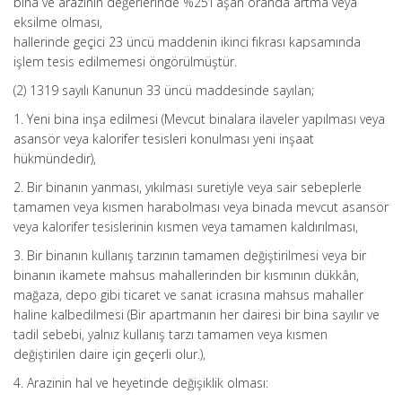
bina ve arazinin değerlerinde %25’i aşan oranda artma veya
eksilme olması,
hallerinde geçici 23 üncü maddenin ikinci fıkrası kapsamında
işlem tesis edilmemesi öngörülmüştür.
(2) 1319 sayılı Kanunun 33 üncü maddesinde sayılan;
1. Yeni bina inşa edilmesi (Mevcut binalara ilaveler yapılması veya
asansör veya kalorifer tesisleri konulması yeni inşaat
hükmündedir),
2. Bir binanın yanması, yıkılması suretiyle veya sair sebeplerle
tamamen veya kısmen harabolması veya binada mevcut asansör
veya kalorifer tesislerinin kısmen veya tamamen kaldırılması,
3. Bir binanın kullanış tarzının tamamen değiştirilmesi veya bir
binanın ikamete mahsus mahallerinden bir kısmının dükkân,
mağaza, depo gibi ticaret ve sanat icrasına mahsus mahaller
haline kalbedilmesi (Bir apartmanın her dairesi bir bina sayılır ve
tadil sebebi, yalnız kullanış tarzı tamamen veya kısmen
değiştirilen daire için geçerli olur.),
4. Arazinin hal ve heyetinde değişiklik olması: