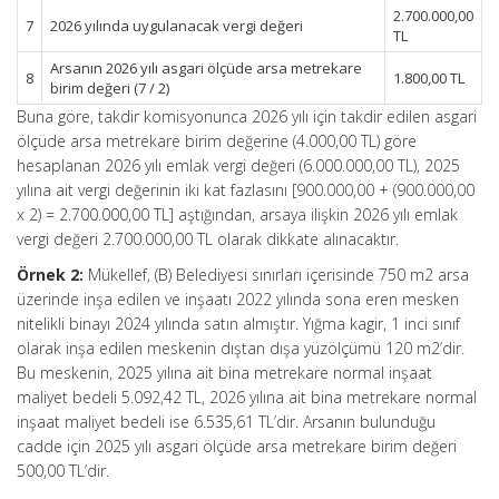
2.700.000,00
7
2026 yılında uygulanacak vergi değeri
TL
Arsanın 2026 yılı asgari ölçüde arsa metrekare
8
1.800,00 TL
birim değeri (7 / 2)
Buna göre, takdir komisyonunca 2026 yılı için takdir edilen asgari
ölçüde arsa metrekare birim değerine (4.000,00 TL) göre
hesaplanan 2026 yılı emlak vergi değeri (6.000.000,00 TL), 2025
yılına ait vergi değerinin iki kat fazlasını [900.000,00 + (900.000,00
x 2) = 2.700.000,00 TL] aştığından, arsaya ilişkin 2026 yılı emlak
vergi değeri 2.700.000,00 TL olarak dikkate alınacaktır.
Örnek 2:
Mükellef, (B) Belediyesi sınırları içerisinde 750 m2 arsa
üzerinde inşa edilen ve inşaatı 2022 yılında sona eren mesken
nitelikli binayı 2024 yılında satın almıştır. Yığma kagir, 1 inci sınıf
olarak inşa edilen meskenin dıştan dışa yüzölçümü 120 m2’dir.
Bu meskenin, 2025 yılına ait bina metrekare normal inşaat
maliyet bedeli 5.092,42 TL, 2026 yılına ait bina metrekare normal
inşaat maliyet bedeli ise 6.535,61 TL’dir. Arsanın bulunduğu
cadde için 2025 yılı asgari ölçüde arsa metrekare birim değeri
500,00 TL’dir.