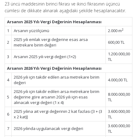
23 üncü maddesinin birinci fıkrası ve ikinci fıkrasının üçüncü
cümlesi de dikkate alınarak aşağıdaki şekilde hesaplanacaktır.
Arsanın 2025 Yılı Vergi Değerinin Hesaplanması
2
1
Arsanın yüzölçümü
2.000 m
2025 yılı emlak vergi değerine esas arsa
2
600,00 TL
metrekare birim değeri
1.200.000,00
3
Arsanın 2025 yılı vergi değeri (1×2)
TL
Arsanın 2026 Yılı Vergi Değerinin Hesaplanması
2026 yılı için takdir edilen arsa metrekare birim
4
4.000,00 TL
değeri
2026 yılı için takdir edilen arsa metrekare birim
8.000.000,00
5
değerine göre arsanın 2026 yılı için esas
TL
alınacak vergi değeri (1 x 4)
2025 yılına ait vergi değerinin 2 kat fazlası [3 + (3
3.600.000,00
6
x 2 kat)]
TL
3.600.000,00
7
2026 yılında uygulanacak vergi değeri
TL