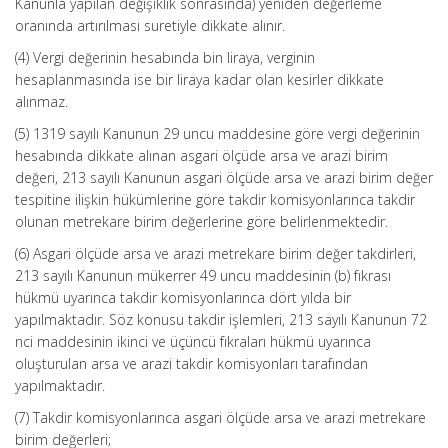
Kanunla yapılan değişiklik sonrasında) yeniden değerleme
oranında artırılması suretiyle dikkate alınır.
(4) Vergi değerinin hesabında bin liraya, verginin
hesaplanmasında ise bir liraya kadar olan kesirler dikkate
alınmaz.
(5) 1319 sayılı Kanunun 29 uncu maddesine göre vergi değerinin
hesabında dikkate alınan asgari ölçüde arsa ve arazi birim
değeri, 213 sayılı Kanunun asgari ölçüde arsa ve arazi birim değer
tespitine ilişkin hükümlerine göre takdir komisyonlarınca takdir
olunan metrekare birim değerlerine göre belirlenmektedir.
(6) Asgari ölçüde arsa ve arazi metrekare birim değer takdirleri,
213 sayılı Kanunun mükerrer 49 uncu maddesinin (b) fıkrası
hükmü uyarınca takdir komisyonlarınca dört yılda bir
yapılmaktadır. Söz konusu takdir işlemleri, 213 sayılı Kanunun 72
nci maddesinin ikinci ve üçüncü fıkraları hükmü uyarınca
oluşturulan arsa ve arazi takdir komisyonları tarafından
yapılmaktadır.
(7) Takdir komisyonlarınca asgari ölçüde arsa ve arazi metrekare
birim değerleri;