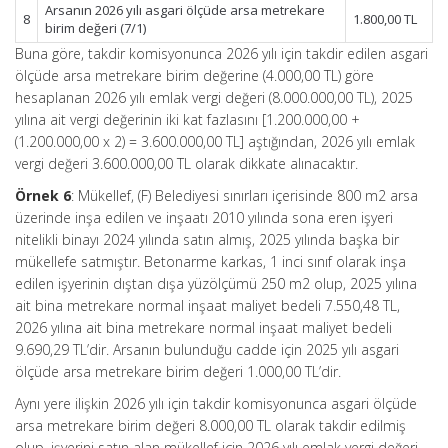
Arsanın 2026 yılı asgari ölçüde arsa metrekare
8
1.800,00 TL
birim değeri (7/1)
Buna göre, takdir komisyonunca 2026 yılı için takdir edilen asgari
ölçüde arsa metrekare birim değerine (4.000,00 TL) göre
hesaplanan 2026 yılı emlak vergi değeri (8.000.000,00 TL), 2025
yılına ait vergi değerinin iki kat fazlasını [1.200.000,00 +
(1.200.000,00 x 2) = 3.600.000,00 TL] aştığından, 2026 yılı emlak
vergi değeri 3.600.000,00 TL olarak dikkate alınacaktır.
Örnek 6
: Mükellef, (F) Belediyesi sınırları içerisinde 800 m2 arsa
üzerinde inşa edilen ve inşaatı 2010 yılında sona eren işyeri
nitelikli binayı 2024 yılında satın almış, 2025 yılında başka bir
mükellefe satmıştır. Betonarme karkas, 1 inci sınıf olarak inşa
edilen işyerinin dıştan dışa yüzölçümü 250 m2 olup, 2025 yılına
ait bina metrekare normal inşaat maliyet bedeli 7.550,48 TL,
2026 yılına ait bina metrekare normal inşaat maliyet bedeli
9.690,29 TL’dir. Arsanın bulunduğu cadde için 2025 yılı asgari
ölçüde arsa metrekare birim değeri 1.000,00 TL’dir.
Aynı yere ilişkin 2026 yılı için takdir komisyonunca asgari ölçüde
arsa metrekare birim değeri 8.000,00 TL olarak takdir edilmiş
olup, işyerini satın alan mükellef için 2026 yılı emlak vergi değeri,