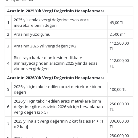
Arazinin 2025 Yılı Vergi Değerinin Hesaplanması
2025 yılı emlak vergi değerine esas arazi
1
45,00 TL
metrekare birim değeri
2
2
Arazinin yüzölçümü
2.500 m
112.500,00
3
Arazinin 2025 yılı vergi değeri (1×2)
TL
Bin liraya kadar olan kesirler dikkate
112.000,00
4
alınmayacağından arazinin 2025 yılında esas
TL
alınan vergi değeri
Arazinin 2026 Yılı Vergi Değerinin Hesaplanması
2026 yılı için takdir edilen arazi metrekare birim
5
100,00 TL
değeri
2026 yılı için takdir edilen arazi metrekare birim
250.000,00
6
değerine göre arazinin 2026 yılı için hesaplanan
TL
vergi değeri (2 x 5)
2025 yılına ait vergi değerinin 2 kat fazlası [4 + (4
336.000,00
7
x 2 kat)]
TL
250.000,00