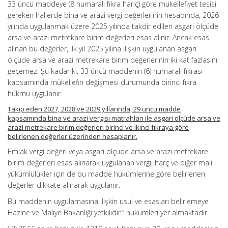
33 üncü maddeye (8 numaralı fıkra hariç) göre mükellefiyet tesisi
gereken hallerde bina ve arazi vergi değerlerinin hesabında, 2026
yılında uygulanmak üzere 2025 yılında takdir edilen asgari ölçüde
arsa ve arazi metrekare birim değerleri esas alınır. Ancak esas
alınan bu değerler, ilk yıl 2025 yılına ilişkin uygulanan asgari
ölçüde arsa ve arazi metrekare birim değerlerinin iki kat fazlasını
geçemez. Şu kadar ki, 33 üncü maddenin (6) numaralı fıkrası
kapsamında mükellefin değişmesi durumunda birinci fıkra
hükmü uygulanır.
Takip eden 2027, 2028 ve 2029 yıllarında, 29 uncu madde
kapsamında bina ve arazi vergisi matrahları ile asgari ölçüde arsa ve
arazi metrekare birim değerleri birinci ve ikinci fıkraya göre
belirlenen değerler üzerinden hesaplanır.
Emlak vergi değeri veya asgari ölçüde arsa ve arazi metrekare
birim değerleri esas alınarak uygulanan vergi, harç ve diğer mali
yükümlülükler için de bu madde hükümlerine göre belirlenen
değerler dikkate alınarak uygulanır.
Bu maddenin uygulamasına ilişkin usul ve esasları belirlemeye
Hazine ve Maliye Bakanlığı yetkilidir.” hükümleri yer almaktadır.