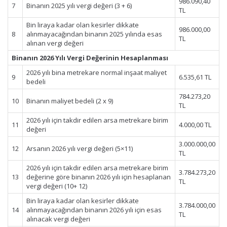
986.090,40
7
Binanın 2025 yılı vergi değeri (3 + 6)
TL
Bin liraya kadar olan kesirler dikkate
986.000,00
8
alınmayacağından binanın 2025 yılında esas
TL
alınan vergi değeri
Binanın 2026 Yılı Vergi Değerinin Hesaplanması
2026 yılı bina metrekare normal inşaat maliyet
9
6.535,61 TL
bedeli
784.273,20
10
Binanın maliyet bedeli (2 x 9)
TL
2026 yılı için takdir edilen arsa metrekare birim
11
4.000,00 TL
değeri
3.000.000,00
12
Arsanın 2026 yılı vergi değeri (5×11)
TL
2026 yılı için takdir edilen arsa metrekare birim
3.784.273,20
13
değerine göre binanın 2026 yılı için hesaplanan
TL
vergi değeri (10+ 12)
Bin liraya kadar olan kesirler dikkate
3.784.000,00
14
alınmayacağından binanın 2026 yılı için esas
TL
alınacak vergi değeri