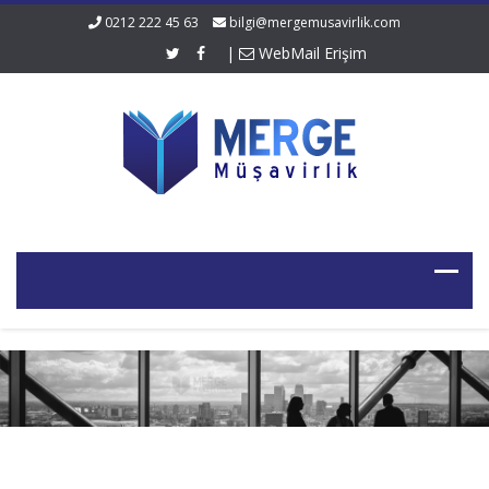
0212 222 45 63
bilgi@mergemusavirlik.com
|
WebMail Erişim