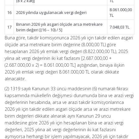
(8 x 2 kat)]
TL
8.061.000,00
16
2026 yılında uygulanacak vergi değeri
TL
Binanın 2026 yılı asgari ölçüde arsa metrekare
17
7.048,03 TL
birim değeri [(16 – 10) / 5]
Buna göre, takdir komisyonunca 2026 yılı için takdir edilen asgari
ölçüde arsa metrekare birim değerine (8.000,00 TL) göre
hesaplanan 2026 yılı emlak vergi değeri (8.822.000,00 TL), 2025
yılına ait vergi değerinin iki kat fazlasını [2.687.000,00 +
(2.687.000,00 x 2) = 8.061.000,00 TL] aştığından, binaya ilişkin
2026 yılı emlak vergi değeri 8.061.000,00 TL olarak dikkate
alınacaktır.
(2) 1319 sayılı Kanunun 33 üncü maddesinin (6) numaralı fıkrası
kapsamında mükellefin değişmesi durumunda bina ve arazi vergi
değerlerinin hesabında, arsa ve arazi takdir komisyonlarınca
2026 yılı için takdir edilen asgari ölçüde arsa ve arazi metrekare
birim değerleri dikkate alınarak aynı Kanunun 29 uncu
maddesine göre 2026 yılı için hesaplanan bina ve arazi vergi
değerleri, 2025 yılına ait vergi değerlerinin iki kat fazlasını
aşmıyorsa herhangi bir işlem yapılmayacak, 2026 yılı için takdir