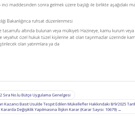
5 inci maddesinden sonra gelmek üzere başlığı ile birlikte aşağıdaki 
şikliği Bakanlığınca ruhsat düzenlenmesi
 tasarrufu altında bulunan veya mülkiyeti Hazineye, kamu kurum veya
ere veyahut özel hukuk tüzel kişilerine ait olan taşınmazlar üzerinde ka
tirilecek olan yatırımlara ya da
in 2 Sıra No.lu Bütçe Uygulama Genelgesi
ri Kazancı Basit Usulde Tespit Edilen Mükellefler Hakkındaki 8/9/2025 Tarih
Kararda Değişiklik Yapılmasına İlişkin Karar (Karar Sayısı: 10679)
→