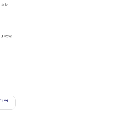
madde
mu veya
li ve