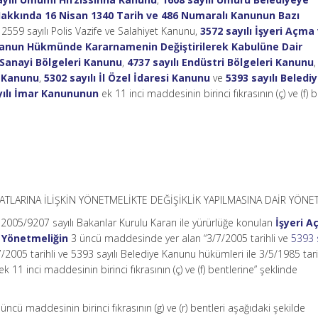
akkında 16 Nisan 1340 Tarih ve 486 Numaralı Kanunun Bazı
, 2559 sayılı Polis Vazife ve Salahiyet Kanunu,
3572 sayılı İşyeri Açma
Kanun Hükmünde Kararnamenin Değiştirilerek Kabulüne Dair
 Sanayi Bölgeleri Kanunu
,
4737 sayılı Endüstri Bölgeleri Kanunu
i Kanunu
,
5302 sayılı İl Özel İdaresi Kanunu
ve
5393 sayılı Beledi
yılı İmar Kanununun
ek 11 inci maddesinin birinci fıkrasının (ç) ve (f) b
ATLARINA İLİŞKİN YÖNETMELİKTE DEĞİŞİKLİK YAPILMASINA DAİR YÖNE
e 2005/9207 sayılı Bakanlar Kurulu Kararı ile yürürlüğe konulan
İşyeri 
n Yönetmeliğin
3 üncü maddesinde yer alan “3/7/2005 tarihli ve
5393 s
/7/2005 tarihli ve 5393 sayılı Belediye Kanunu hükümleri ile 3/5/1985 tari
ek 11 inci maddesinin birinci fıkrasının (ç) ve (f) bentlerine” şeklinde
üncü maddesinin birinci fıkrasının (g) ve (r) bentleri aşağıdaki şekilde