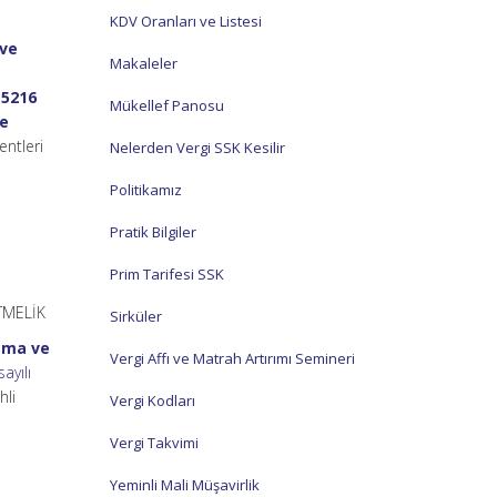
KDV Oranları ve Listesi
 ve
Makaleler
,
5216
Mükellef Panosu
ye
entleri
Nelerden Vergi SSK Kesilir
Politikamız
Pratik Bilgiler
Prim Tarifesi SSK
TMELİK
Sirküler
Açma ve
Vergi Affı ve Matrah Artırımı Semineri
ayılı
hli
Vergi Kodları
Vergi Takvimi
Yeminli Mali Müşavirlik