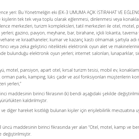
ğlence yeri: Bu Yönetmeliğin eki (EK-3 UMUMA AÇIK İSTİRAHAT VE EĞLEN
e kişilerin tek tek veya toplu olarak eğlenmesi, dinlenmesi veya konakl
eğlence merkezleri, turizm kompleksleri, tatil merkezleri ile otel, motel, 
rleri; gazino, pavyon, meyhane, bar, birahane, içkili lokanta, taverna
kahvehane ve kıraathaneler; kumar ve kazanç kastı olmamak şartıyla adı 
ırıcı veya zeka geliştirici nitelikteki elektronik oyun alet ve makinelerini
nde bulunduğu elektronik oyun yerleri; internet salonları, lunaparklar, si
köyü, motel, pansiyon, apart otel, kırsal turizm tesisi, mobil ev, konakla
 orman parkı, kamping, lüks çadır ve asıl fonksiyonları müşterilerin k
ri yerleri,”
inci maddesinin birinci fıkrasının (k) bendi aşağıdaki şekilde değiştirilm
yürürlükten kaldırılmıştır.
lar ve diğer hareket kısıtlılığı bulunan kişiler için erişilebilirlik mevzuatına 
 üncü maddesinin birinci fıkrasında yer alan “Otel, motel, kamp ve be
 değiştirilmiştir.