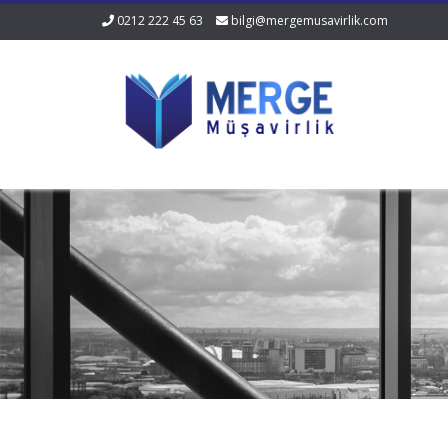
0212 222 45 63
bilgi@mergemusavirlik.com