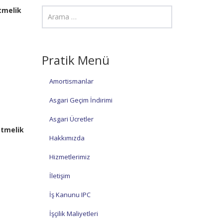
tmelik
e
Pratik Menü
Amortismanlar
Asgari Geçim İndirimi
Asgari Ücretler
etmelik
Hakkımızda
Hizmetlerimiz
İletişim
İş Kanunu IPC
n
İşçilik Maliyetleri