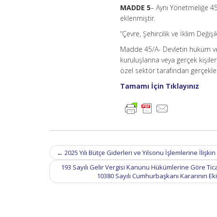
MADDE 5
– Aynı Yönetmeliğe 4
eklenmiştir.
“Çevre, Şehircilik ve İklim Deği
Madde 45/A- Devletin hüküm ve
kuruluşlarına veya gerçek kişil
özel sektör tarafından gerçekleş
Tamamı İçin Tıklayınız
Post
←
2025 Yılı Bütçe Giderleri ve Yılsonu İşlemlerine İlişk
navigation
193 Sayılı Gelir Vergisi Kanunu Hükümlerine Göre Tica
10380 Sayılı Cumhurbaşkanı Kararının Eki 