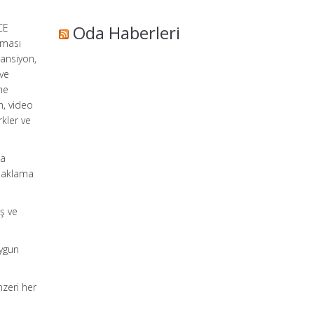
CE
Oda Haberleri
aması
pansiyon,
 ve
ne
n, video
rkler ve
ma
onaklama
iş ve
uygun
nzeri her