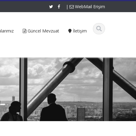
|
WebMail Erişim
larımız
Güncel Mevzuat
İletişim