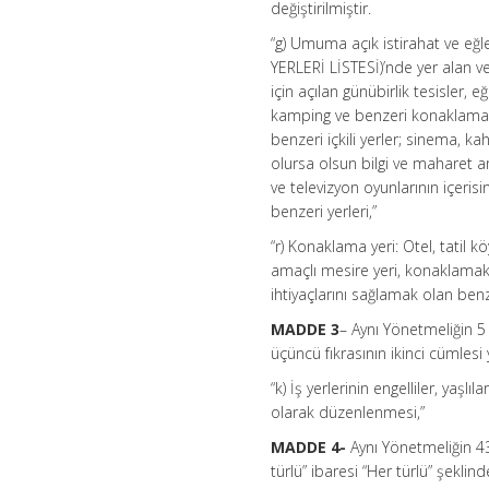
değiştirilmiştir.
“g) Umuma açık istirahat ve e
YERLERİ LİSTESİ)’nde yer alan v
için açılan günübirlik tesisler, 
kamping ve benzeri konaklama ye
benzeri içkili yerler; sinema, 
olursa olsun bilgi ve maharet art
ve televizyon oyunlarının içerisi
benzeri yerleri,”
“r) Konaklama yeri: Otel, tatil 
amaçlı mesire yeri, konaklamak
ihtiyaçlarını sağlamak olan benze
MADDE 3
– Aynı Yönetmeliğin 5 
üçüncü fıkrasının ikinci cümlesi 
“k) İş yerlerinin engelliler, yaşlı
olarak düzenlenmesi,”
MADDE 4-
Aynı Yönetmeliğin 43
türlü” ibaresi “Her türlü” şeklinde