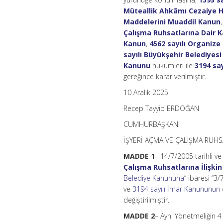
Müteallik Ahkâmı Cezaiye H
Maddelerini Muaddil Kanun
Çalışma Ruhsatlarına Dair 
Kanun
,
4562 sayılı Organize
sayılı Büyükşehir Belediyes
Kanunu
hükümleri ile
3194 sa
gereğince karar verilmiştir.
10 Aralık 2025
Recep Tayyip ERDOĞAN
CUMHURBAŞKANI
İŞYERİ AÇMA VE ÇALIŞMA RUHS
MADDE 1
– 14/7/2005 tarihli v
Çalışma Ruhsatlarına İlişki
Belediye Kanununa
” ibaresi “3
ve
3194 sayılı İmar Kanununun
değiştirilmiştir.
MADDE 2
– Aynı Yönetmeliğin 4 