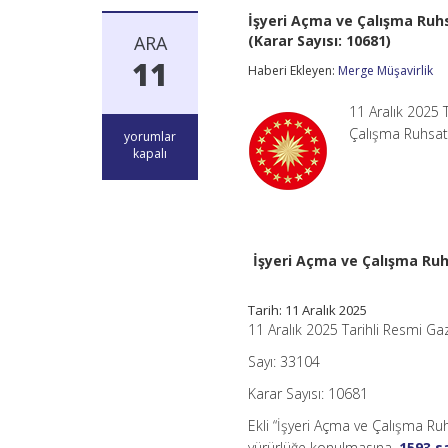
İşyeri Açma ve Çalışma Ruhs
ARA
(Karar Sayısı: 10681)
11
Haberi Ekleyen:
Merge Müşavirlik
11 Aralık 2025 
Çalışma Ruhsatl
İşyeri
yorumlar
Açma
kapalı
ve
Çalışma
Ruhsatlarına
İlişkin
Yönetmelikte
Değişiklik
İşyeri Açma ve Çalışma Ruh
Yapılmasına
Dair
Yönetmelik
Tarih:
11 Aralık 2025
(Karar
11 Aralık 2025 Tarihli Resmi Ga
Sayısı:
10681)
Sayı: 33104
için
Karar Sayısı: 10681
Ekli “İşyeri Açma ve Çalışma Ruh
yürürlüğe konulmasına,
1593 s