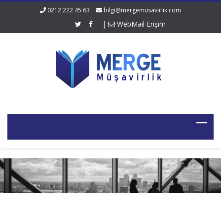
0212 222 45 63
bilgi@mergemusavirlik.com
|
WebMail Erişim