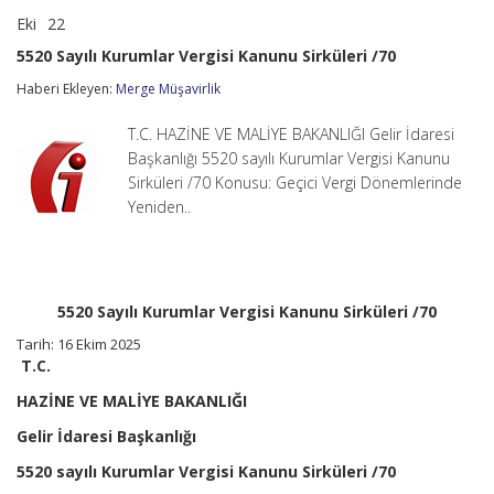
Eki
22
5520
yorumlar kapalı
Sayılı
5520 Sayılı Kurumlar Vergisi Kanunu Sirküleri /70
Kurumlar
Vergisi
Haberi Ekleyen:
Merge Müşavirlik
Kanunu
Sirküleri
T.C. HAZİNE VE MALİYE BAKANLIĞI Gelir İdaresi
/70
için
Başkanlığı 5520 sayılı Kurumlar Vergisi Kanunu
Sirküleri /70 Konusu: Geçici Vergi Dönemlerinde
Yeniden..
5520 Sayılı Kurumlar Vergisi Kanunu Sirküleri /70
Tarih: 16 Ekim 2025
T.C.
HAZİNE VE MALİYE BAKANLIĞI
Gelir İdaresi Başkanlığı
5520 sayılı Kurumlar Vergisi Kanunu Sirküleri /70