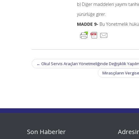
b) Diğer maddeleri yayımı tarih
yürürlüğe girer.
MADDE 9-
Bu Yönetmelik hüküm
Post
←
Okul Servis Araçları Yönetmeliğinde Değişiklik Yapıl
navigation
Mirasçıların Vergise
Son Haberler
Adresi