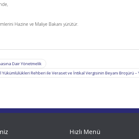
inde,
lerini Hazine ve Maliye Bakanı yürütür.
masına Dair Yönetmelik
l Yükümlülükleri Rehberi ile Veraset ve İntikal Vergisinin Beyanı Broşürü –
miz
Hızlı Menü