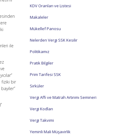
KDV Oranları ve Listesi
resinden
Makaleler
zere
Mükellef Panosu
ki
Nelerden Vergi SSK Kesilir
leri ile
Politikamız
kez
Pratik Bilgiler
 ve
Prim Tarifesi SSK
ıcılar”
iziki bir
Sirküler
bayiler”
Vergi Affı ve Matrah Artırımı Semineri
)”
Vergi Kodları
Vergi Takvimi
Yeminli Mali Müşavirlik