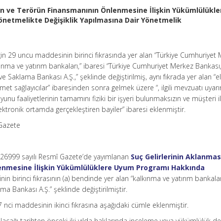
nın ve Terörün Finansmanının Önlenmesine İlişkin Yükümlülükle
etmelikte Değişiklik Yapılmasına Dair Yönetmelik
in 29 uncu maddesinin birinci fıkrasında yer alan “Türkiye Cumhuriyet
kınma ve yatırım bankaları,” ibaresi “Türkiye Cumhuriyet Merkez Bankası
e Saklama Bankası A.Ş.,” şeklinde değiştirilmiş, aynı fıkrada yer alan “e
zmet sağlayıcılar” ibaresinden sonra gelmek üzere “, ilgili mevzuatı uyar
unu faaliyetlerinin tamamını fiziki bir işyeri bulunmaksızın ve müşteri i
tronik ortamda gerçekleştiren bayiler” ibaresi eklenmiştir.
 Gazete
e 26999 sayılı Resmî Gazete’de yayımlanan
Suç Gelirlerinin Aklanmas
enmesine İlişkin Yükümlülüklere Uyum Programı Hakkında
n birinci fıkrasının (a) bendinde yer alan “kalkınma ve yatırım bankalar
ma Bankası A.Ş.” şeklinde değiştirilmiştir.
 nci maddesinin ikinci fıkrasına aşağıdaki cümle eklenmiştir.
ılacağı tarihten önceki iki yılda haklarında inceleme veya yükümlülük d