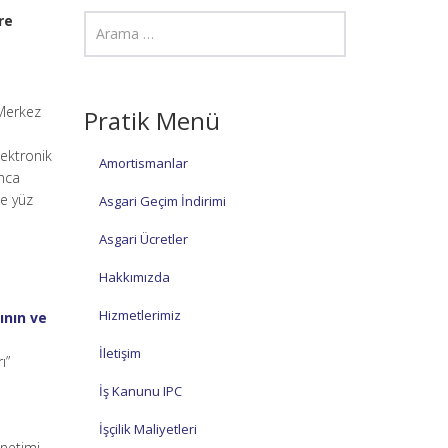
re
 Merkez
Pratik Menü
,
lektronik
Amortismanlar
ınca
le yüz
Asgari Geçim İndirimi
Asgari Ücretler
Hakkımızda
Hizmetlerimiz
ının ve
İletişim
ı”
İş Kanunu IPC
İşçilik Maliyetleri
enetimi