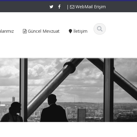
|
WebMail Erişim
larımız
Güncel Mevzuat
İletişim