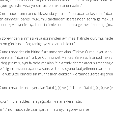
uyum görevlisi veya yardımcısı olarak atanamazlar.”
0 nci maddesinin birinci fıkrasında yer alan “sonradan anlaşılması” iba
en alınması” ibaresi, “yükümlü tarafından” ibaresinden sonra gelmek ü
i eklenmiş ve aynı fıkraya birinci cümlesinden sonra gelmek üzere aşağıda
a görevinden alınması veya görevinden ayrılması halinde durumu, neden
ren on gün içinde Başkanlığa yazılı olarak bildirir.”
9 uncu maddesinin birinci fıkrasında yer alan “Türkiye Cumhuriyet Mer
 bankaları,” ibaresi “Türkiye Cumhuriyet Merkez Bankası, İstanbul Takas
eğiştirilmiş, aynı fıkrada yer alan “elektronik ticaret aracı hizmet sağlay
, ilgili mevzuatı uyarınca şans ve bahis oyunu faaliyetlerinin tamamını f
 ile yüz yüze olmaksızın münhasıran elektronik ortamda gerçekleştiren 
ncu maddesinde yer alan “(a), (b), (c) ve (e)” ibaresi “(a), (b), (c), (ç) ve (e
çici 1 inci maddesine aşağıdaki fıkralar eklenmiştir.
rı 17 nci maddede yazılı şartları haiz uyum görevlisini ve