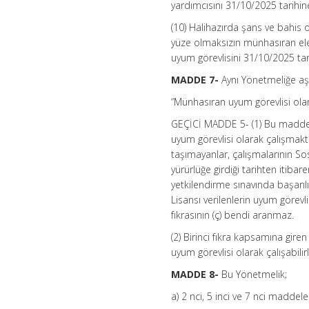
yardımcısını 31/10/2025 tarihin
(10) Halihazırda şans ve bahis o
yüze olmaksızın münhasıran ele
uyum görevlisini 31/10/2025 tar
MADDE 7-
Aynı Yönetmeliğe aş
“Münhasıran uyum görevlisi olar
GEÇİCİ MADDE 5- (1) Bu maddenin
uyum görevlisi olarak çalışmakta
taşımayanlar, çalışmalarının So
yürürlüğe girdiği tarihten itibare
yetkilendirme sınavında başarılı
Lisansı verilenlerin uyum görev
fıkrasının (ç) bendi aranmaz.
(2) Birinci fıkra kapsamına giren
uyum görevlisi olarak çalışabilirl
MADDE 8-
Bu Yönetmelik;
a) 2 nci, 5 inci ve 7 nci maddel