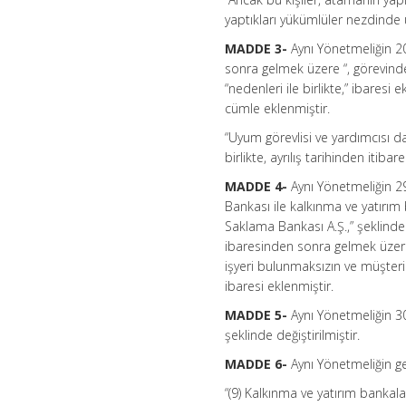
yaptıkları yükümlüler nezdinde 
MADDE 3-
Aynı Yönetmeliğin 2
sonra gelmek üzere “, görevind
“nedenleri ile birlikte,” ibares
cümle eklenmiştir.
“Uyum görevlisi ve yardımcısı d
birlikte, ayrılış tarihinden itiba
MADDE 4-
Aynı Yönetmeliğin 2
Bankası ile kalkınma ve yatırım
Saklama Bankası A.Ş.,” şeklinde d
ibaresinden sonra gelmek üzere “
işyeri bulunmaksızın ve müşteri
ibaresi eklenmiştir.
MADDE 5-
Aynı Yönetmeliğin 30 u
şeklinde değiştirilmiştir.
MADDE 6-
Aynı Yönetmeliğin ge
“(9) Kalkınma ve yatırım bankala