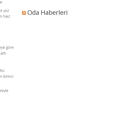
r.
le yüz
Oda Haberleri
ı haiz
deye göre
artı
isi
n birinci
üreyle