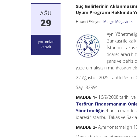
Suç Gelirlerinin Aklanması
AĞU
Uyum Programı Hakkında Yön
29
Haberi Ekleyen:
Merge Müşavirlik
Aynı Yönetmeliğ
Bankası ile kal
Suç
yorumlar
Gelirlerinin
kapalı
İstanbul Takas v
Aklanmasının
ticaret aracı hi
ve
şans ve bahis oy
Terörün
Finansmanının
yüze olmaksızın münhasıran elek
Önlenmesine
22 Ağustos 2025 Tarihli Resmi
İlişkin
Yükümlülüklere
Sayı: 32994
Uyum
Programı
MADDE 1-
16/9/2008 tarihli v
Hakkında
Terörün Finansmanının Önl
Yönetmelikte
Değişiklik
Yönetmeliğin
4 üncü maddesini
Yapılmasına
ibaresi “İstanbul Takas ve Sakla
Dair
Yönetmelik
MADDE 2-
Aynı Yönetmeliğin 17
için
“Ancak bu kişiler, atamanın yap