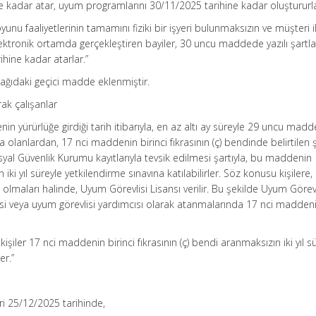
e kadar atar, uyum programlarını 30/11/2025 tarihine kadar oluştururla
yunu faaliyetlerinin tamamını fiziki bir işyeri bulunmaksızın ve müşteri i
ktronik ortamda gerçekleştiren bayiler, 30 uncu maddede yazılı şartlar
ihine kadar atarlar.”
ağıdaki geçici madde eklenmiştir.
ak çalışanlar
 yürürlüğe girdiği tarih itibarıyla, en az altı ay süreyle 29 uncu mad
 olanlardan, 17 nci maddenin birinci fıkrasının (ç) bendinde belirtilen ş
syal Güvenlik Kurumu kayıtlarıyla tevsik edilmesi şartıyla, bu maddenin
n iki yıl süreyle yetkilendirme sınavına katılabilirler. Söz konusu kişilere,
 olmaları halinde, Uyum Görevlisi Lisansı verilir. Bu şekilde Uyum Görevl
lisi veya uyum görevlisi yardımcısı olarak atanmalarında 17 nci maddeni
 kişiler 17 nci maddenin birinci fıkrasının (ç) bendi aranmaksızın iki yıl s
er.”
eri 25/12/2025 tarihinde,