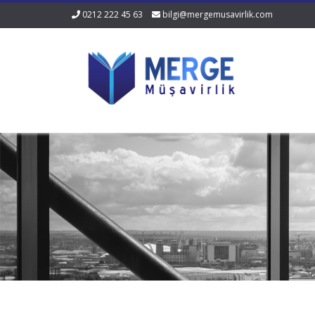
0212 222 45 63
bilgi@mergemusavirlik.com