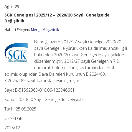
Ağu
29
SGK
yorumlar kapalı
Genelgesi
SGK Genelgesi 2025/12 – 2020/20 Sayılı Genelge’de
2025/12
Değişiklik
–
2020/20
Haberi Ekleyen:
Merge Müşavirlik
Sayılı
Genelge’de
Değişiklik
Bilindiği üzere 2012/27 sayılı Genelge, 2020/20
için
sayılı Genelge ile yürürlükten kaldırılmış ancak ilgili
hükümleri 2020/20 sayılı Genelgede aynı şekilde
düzenlenmiştir. 2012/27 sayılı Genelgenin 7.2.
numaralı bölümü Danıştay tarafından iptal
edilmiş olup İdari Dava Daireleri Kurulunun E:2024/83,
K:2025/485 sayılı kararıyla kesinleşmiştir.
Sayı : E-51592363-010.06-123346661
Konu : 2020/20 Sayılı Genelge’de Değişiklik
Tarih: 25.08.2025
GENELGE
2025/12