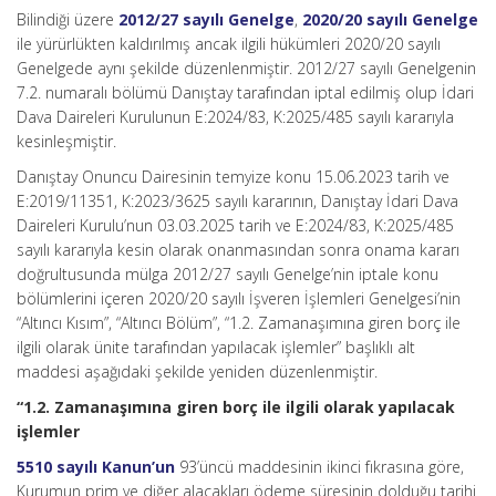
Bilindiği üzere
2012/27 sayılı Genelge
,
2020/20 sayılı Genelge
ile yürürlükten kaldırılmış ancak ilgili hükümleri 2020/20 sayılı
Genelgede aynı şekilde düzenlenmiştir. 2012/27 sayılı Genelgenin
7.2. numaralı bölümü Danıştay tarafından iptal edilmiş olup İdari
Dava Daireleri Kurulunun E:2024/83, K:2025/485 sayılı kararıyla
kesinleşmiştir.
Danıştay Onuncu Dairesinin temyize konu 15.06.2023 tarih ve
E:2019/11351, K:2023/3625 sayılı kararının, Danıştay İdari Dava
Daireleri Kurulu’nun 03.03.2025 tarih ve E:2024/83, K:2025/485
sayılı kararıyla kesin olarak onanmasından sonra onama kararı
doğrultusunda mülga 2012/27 sayılı Genelge’nin iptale konu
bölümlerini içeren 2020/20 sayılı İşveren İşlemleri Genelgesi’nin
“Altıncı Kısım”, “Altıncı Bölüm”, “1.2. Zamanaşımına giren borç ile
ilgili olarak ünite tarafından yapılacak işlemler” başlıklı alt
maddesi aşağıdaki şekilde yeniden düzenlenmiştir.
“1.2. Zamanaşımına giren borç ile ilgili olarak yapılacak
işlemler
5510 sayılı Kanun’un
93’üncü maddesinin ikinci fıkrasına göre,
Kurumun prim ve diğer alacakları ödeme süresinin dolduğu tarihi