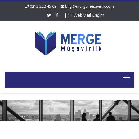
0212 222 45 63
bilgi@mergemusavirlik.com
|
WebMail Erişim