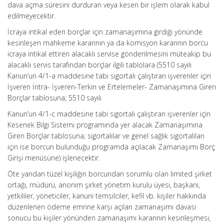
dava açma süresini durduran veya kesen bir işlem olarak kabul
edilmeyecektir.
İcraya intikal eden borçlar için zamanaşımına girdiği yönünde
kesinleşen mahkeme kararının ya da komisyon kararının borcu
icraya intikal ettiren alacaklı servise gönderilmesini müteakip bu
alacaklı servis tarafından borçlar ilgili tablolara (5510 sayılı
Kanun’un 4/1-a maddesine tabi sigortalı çalıştıran işverenler için
İşveren İntra- İşveren-Terkin ve Ertelemeler- Zamanaşımına Giren
Borçlar tablosuna; 5510 sayılı
Kanun’un 4/1-c maddesine tabi sigortalı çalıştıran işverenler için
Kesenek Bilgi Sistemi programında yer alacak Zamanaşımına
Giren Borçlar tablosuna; sigortalılar ve genel sağlık sigortalıları
için ise borcun bulunduğu programda açılacak Zamanaşımı Borç
Girişi menüsüne) işlenecektir.
Öte yandan tüzel kişiliğin borcundan sorumlu olan limited şirket
ortağı, müdürü, anonim şirket yönetim kurulu üyesi, başkanı,
yetkililer, yöneticiler, kanuni temsilciler, kefil vb. kişiler hakkında
düzenlenen ödeme emrine karşı açılan zamanaşımı davası
sonucu bu kişiler yönünden zamanaşımı kararının kesinleşmesi,