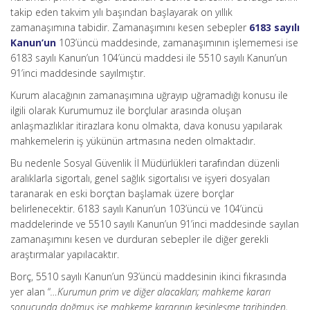
takip eden takvim yılı başından başlayarak on yıllık
zamanaşımına tabidir. Zamanaşımını kesen sebepler
6183 sayılı
Kanun’un
103’üncü maddesinde, zamanaşımının işlememesi ise
6183 sayılı Kanun’un 104’üncü maddesi ile 5510 sayılı Kanun’un
91’inci maddesinde sayılmıştır.
Kurum alacağının zamanaşımına uğrayıp uğramadığı konusu ile
ilgili olarak Kurumumuz ile borçlular arasında oluşan
anlaşmazlıklar itirazlara konu olmakta, dava konusu yapılarak
mahkemelerin iş yükünün artmasına neden olmaktadır.
Bu nedenle Sosyal Güvenlik İl Müdürlükleri tarafından düzenli
aralıklarla sigortalı, genel sağlık sigortalısı ve işyeri dosyaları
taranarak en eski borçtan başlamak üzere borçlar
belirlenecektir. 6183 sayılı Kanun’un 103’üncü ve 104’üncü
maddelerinde ve 5510 sayılı Kanun’un 91’inci maddesinde sayılan
zamanaşımını kesen ve durduran sebepler ile diğer gerekli
araştırmalar yapılacaktır.
Borç, 5510 sayılı Kanun’un 93’üncü maddesinin ikinci fıkrasında
yer alan “
…Kurumun prim ve diğer alacakları; mahkeme kararı
sonucunda doğmuş ise mahkeme kararının kesinleşme tarihinden,