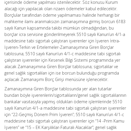
içerisinde ödeme yapılması istenilecektir. Söz konusu Kurum
alacağı için yapılacak olan rızaen ödemeler kabul edilecektir.
Borçlular tarafından ödeme yapılmaması halinde herhangi bir
mahkeme ilamı aranmaksızın zamanaşımına girmiş borcun 6183
sayılı Kanun kapsamında takibi mümkün olmadığından, bu
borçlar icra servisine gönderilmeyerek 5510 sayılı Kanun’un 4/1-a
maddesine tabi sigortalı çalıştıran işverenler için İşveren İntra-
İşveren-Terkin ve Ertelemeler-Zamanaşımına Giren Borçlar
tablosuna; 5510 sayılı Kanun’un 4/1-c maddesine tabi sigortalı
çalıştıran işverenler için Kesenek Bilgi Sistemi programında yer
alacak Zamanaşımına Giren Borçlar tablosuna; sigortalılar ve
genel sağlık sigortalıları için ise borcun bulunduğu programda
açılacak Zamanaşımı Borç Girişi menüsüne işlenecektir.
Zamanaşımına Giren Borçlar tablosunda yer alan tutarlar
bundan böyle işverenlerin/sigortalıların/genel sağlık sigortalılarının
bankalar vasıtasıyla yapmış oldukları ödeme işlemlerinde 5510
sayılı Kanun’un 4/1-a maddesine tabi sigortalı çalıştıran işverenler
için “22-Geçmiş Dönem Prim İşveren”; 5510 sayılı Kanun’un 4/1-c
maddesine tabi sigortalı çalıştıran işverenler için “14 -Prim Kamu
İşveren” ve “15 – EK Karşılıklar-Faturalı Alacaklar”; genel sağlık