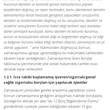
Kurumun denetim ve kontrolle görevli memurlarınca yapılan
tespitlerden doğmuş ise rapor tarihinden, kamu idarelerinin denetim
elemanlarınca kendi mevzuatı gereğince yapacakları soruşturma,
denetim ve incelemelerden doğmuş ise bu soruşturma, denetim ve
inceleme sonuçlarının Kuruma intikal ettiği tarihten veya bankalar,
döner sermayeli kuruluşlar, kamu idareleri ile kanunla kurulmuş
kurum ve kuruluşlardan alınan bilgi ve belgelerden doğmuş ise bilgi
ve belgenin Kuruma intikal ettiği tarihten itibaren, zamanaşımı on yıl
olarak uygulanır…
” amir hükmünden doğmuşsa; borcun,
zamanaşımına uğrayıp uğramadığına bu hükümdeki tarihlerden
itibaren karar verildiğinden, Zamanaşımına Giren Borçlar
tablosuna işlenmesinde yine anılan hükümdeki tarihler esas
alınarak karar verilecektir.
1.2.1. İcra takibi başlamamış işveren/sigortalı/genel
sağlık sigortalısı borçları için yapılacak işlemler
Zamanaşımı yönünden gerekli araştırma yapıldıktan sonra
borcun zamanaşımına girdiğinin anlaşılması halinde borçlulara,
Genelge’nin ekinde yer alan “ek-12 Borç Bilgilendirme Formu”
gönderilmek suretiyle yazının tebliğinden itibaren 15 gün