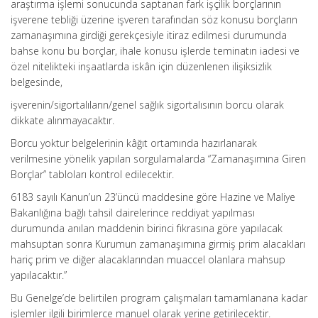
araştırma işlemi sonucunda saptanan fark işçilik borçlarının
işverene tebliği üzerine işveren tarafından söz konusu borçların
zamanaşımına girdiği gerekçesiyle itiraz edilmesi durumunda
bahse konu bu borçlar, ihale konusu işlerde teminatın iadesi ve
özel nitelikteki inşaatlarda iskân için düzenlenen ilişiksizlik
belgesinde,
işverenin/sigortalıların/genel sağlık sigortalısının borcu olarak
dikkate alınmayacaktır.
Borcu yoktur belgelerinin kâğıt ortamında hazırlanarak
verilmesine yönelik yapılan sorgulamalarda “Zamanaşımına Giren
Borçlar” tabloları kontrol edilecektir.
6183 sayılı Kanun’un 23’üncü maddesine göre Hazine ve Maliye
Bakanlığına bağlı tahsil dairelerince reddiyat yapılması
durumunda anılan maddenin birinci fıkrasına göre yapılacak
mahsuptan sonra Kurumun zamanaşımına girmiş prim alacakları
hariç prim ve diğer alacaklarından muaccel olanlara mahsup
yapılacaktır.”
Bu Genelge’de belirtilen program çalışmaları tamamlanana kadar
işlemler ilgili birimlerce manuel olarak yerine getirilecektir.