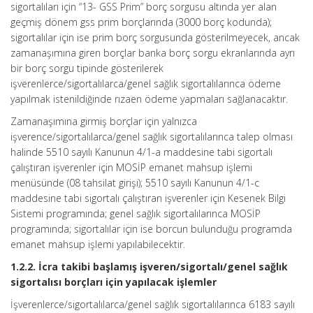
sigortalıları için “13- GSS Prim” borç sorgusu altında yer alan
geçmiş dönem gss prim borçlarında (3000 borç kodunda);
sigortalılar için ise prim borç sorgusunda gösterilmeyecek, ancak
zamanaşımına giren borçlar banka borç sorgu ekranlarında ayrı
bir borç sorgu tipinde gösterilerek
işverenlerce/sigortalılarca/genel sağlık sigortalılarınca ödeme
yapılmak istenildiğinde rızaen ödeme yapmaları sağlanacaktır.
Zamanaşımına girmiş borçlar için yalnızca
işverence/sigortalılarca/genel sağlık sigortalılarınca talep olması
halinde 5510 sayılı Kanunun 4/1-a maddesine tabi sigortalı
çalıştıran işverenler için MOSİP emanet mahsup işlemi
menüsünde (08 tahsilat girişi); 5510 sayılı Kanunun 4/1-c
maddesine tabi sigortalı çalıştıran işverenler için Kesenek Bilgi
Sistemi programında; genel sağlık sigortalılarınca MOSİP
programında; sigortalılar için ise borcun bulunduğu programda
emanet mahsup işlemi yapılabilecektir.
1.2.2. İcra takibi başlamış işveren/sigortalı/genel sağlık
sigortalısı borçları için yapılacak işlemler
İşverenlerce/sigortalılarca/genel sağlık sigortalılarınca 6183 sayılı