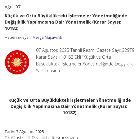
Ağu
07
Küçük
yorumlar kapalı
ve
Küçük ve Orta Büyüklükteki İşletmeler Yönetmeliğinde
Orta
Değişiklik Yapılmasına Dair Yönetmelik (Karar Sayısı:
Büyüklükteki
10182)
İşletmeler
Yönetmeliğinde
Haberi Ekleyen:
Merge Müşavirlik
Değişiklik
Yapılmasına
Dair
07 Ağustos 2025 Tarihli Resmi Gazete Sayı: 32979
Yönetmelik
Karar Sayısı: 10182 Ekli “Küçük ve Orta
(Karar
Büyüklükteki İşletmeler Yönetmeliğinde Değişiklik
Sayısı:
10182)
Yapılmasına…
için
Küçük ve Orta Büyüklükteki İşletmeler Yönetmeliğinde
Değişiklik Yapılmasına Dair Yönetmelik (Karar Sayısı:
10182)
Tarih: 7 Ağustos 2025
07 Ağustos 2025 Tarihli Resmi Gazete