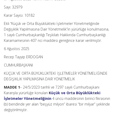
Sayı: 32979
Karar Sayısı: 10182
Ekli “Küçük ve Orta Büyüklükteki İşletmeler Yönetmeliğinde
Değişiklik Yapılmasına Dair Yönetmelik”in yürürlüğe konulmasına,
1 sayılı Cumhurbaşkanlığı Teşkilatı Hakkında Cumhurbaşkanlığı
Kararnamesinin 407 nci maddesi gereğince karar verilmiştir.
6 Ağustos 2025
Recep Tayyip ERDOĞAN
CUMHURBAŞKANI
KÜÇÜK VE ORTA BÜYÜKLÜKTEKİ İŞLETMELER YÖNETMELİĞİNDE
DEĞİŞİKLİK YAPILMASINA DAİR YÖNETMELİK
MADDE 1
– 24/5/2023 tarihli ve 7297 sayılı Cumhurbaşkanı
Kararıyla yürürlüğe konulan
Küçük ve Orta Büyüklükteki
İşletmeler Yönetmeliğinin
4 üncü maddesinin birinci fıkrasının
(b) bendinde yer alan “beşyüz milyon” ibaresi “bir milyar” şeklinde
değiştirilmiştir.