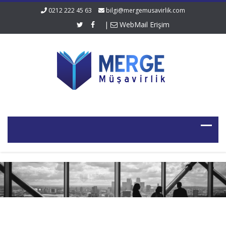
0212 222 45 63
bilgi@mergemusavirlik.com
|
WebMail Erişim