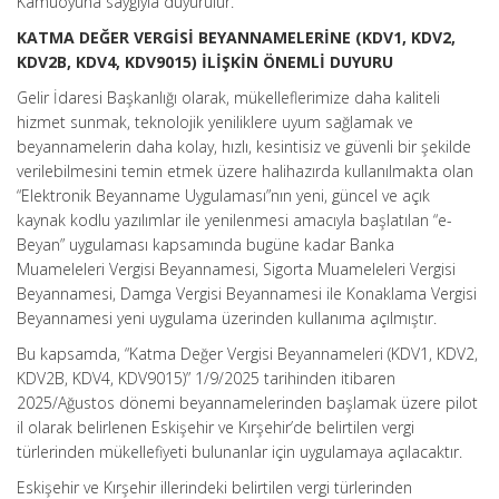
Kamuoyuna saygıyla duyurulur.
KATMA DEĞER VERGİSİ BEYANNAMELERİNE (KDV1, KDV2,
KDV2B, KDV4, KDV9015) İLİŞKİN ÖNEMLİ DUYURU
Gelir İdaresi Başkanlığı olarak, mükelleflerimize daha kaliteli
hizmet sunmak, teknolojik yeniliklere uyum sağlamak ve
beyannamelerin daha kolay, hızlı, kesintisiz ve güvenli bir şekilde
verilebilmesini temin etmek üzere halihazırda kullanılmakta olan
“Elektronik Beyanname Uygulaması”nın yeni, güncel ve açık
kaynak kodlu yazılımlar ile yenilenmesi amacıyla başlatılan “e-
Beyan” uygulaması kapsamında bugüne kadar Banka
Muameleleri Vergisi Beyannamesi, Sigorta Muameleleri Vergisi
Beyannamesi, Damga Vergisi Beyannamesi ile Konaklama Vergisi
Beyannamesi yeni uygulama üzerinden kullanıma açılmıştır.
Bu kapsamda, “Katma Değer Vergisi Beyannameleri (KDV1, KDV2,
KDV2B, KDV4, KDV9015)” 1/9/2025 tarihinden itibaren
2025/Ağustos dönemi beyannamelerinden başlamak üzere pilot
il olarak belirlenen Eskişehir ve Kırşehir’de belirtilen vergi
türlerinden mükellefiyeti bulunanlar için uygulamaya açılacaktır.
Eskişehir ve Kırşehir illerindeki belirtilen vergi türlerinden