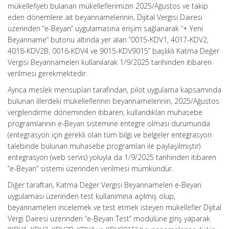
mükellefiyeti bulanan mükelleflerimizin 2025/Ağustos ve takip
eden dönemlere ait beyannamelerinin, Dijital Vergisi Dairesi
üzerinden “e-Beyan” uygulamasına erişim sağlanarak “+ Yeni
Beyanname” butonu altında yer alan “0015-KDV1, 4017-KDV2,
4018-KDV2B, 0016-KDV4 ve 9015-KDV9015” başlıklı Katma Değer
Vergisi Beyannameleri kullanılarak 1/9/2025 tarihinden itibaren
verilmesi gerekmektedir.
Ayrıca meslek mensupları tarafından, pilot uygulama kapsamında
bulunan illerdeki mükelleflerinin beyannamelerinin, 2025/Ağustos
vergilendirme döneminden itibaren, kullandıkları muhasebe
programlarının e-Beyan sistemine entegre olması durumunda
(entegrasyon için gerekli olan tüm bilgi ve belgeler entegrasyon
talebinde bulunan muhasebe programları ile paylaşılmıştır)
entegrasyon (web servis) yoluyla da 1/9/2025 tarihinden itibaren
“e-Beyan” sistemi üzerinden verilmesi mümkündür.
Diğer taraftan, Katma Değer Vergisi Beyannameleri e-Beyan
uygulaması üzerinden test kullanımına açılmış olup,
beyannameleri incelemek ve test etmek isteyen mükellefler Dijital
Vergi Dairesi üzerinden “e-Beyan Test” modülüne giriş yaparak