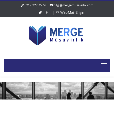
0212 222 45 63
bilgi@mergemusavirlik.com
|
WebMail Erişim