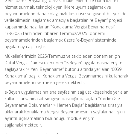
Gelir İdaresi Başkanlığı olarak, mükelleflerimize daha kaliteli
hizmet sunmak, teknolojik yeniliklere uyum sağlamak ve
beyannamelerin daha kolay, hızlı, kesintisiz ve güvenli bir şekilde
verilebilmesini sağlamak amacıyla başlatılan “e-Beyan” projesi
kapsamında hazırlanan “Konaklama Vergisi Beyannamesi”
1/8/2025 tarihinden itibaren Temmuz/2025 dönemi
beyannamelerinden başlamak üzere “e-Beyan” sisteminde
uygulamaya açılmıştır.
Mükelleflerimizin 2025/Temmuz ve takip eden dönemler için
Dijital Vergisi Dairesi üzerinden “e-Beyan” uygulamasına erişim
sağlayarak “+ Yeni Beyanname” butonu altında yer alan “0059-
Konaklama” başlıklı Konaklama Vergisi Beyannamesini kullanarak
beyannamelerini vermeleri gerekmektedir.
e-Beyan uygulamasının ana sayfasının sağ üst köşesinde yer alan
kullanıcı ünvanına ait simgeye basıldığında açılan “Yardım > e-
Beyanname Dokümanlar > Hemen Başla” başlıklarına sırasıyla
tıklanarak Konaklama Vergisi Beyannamesinin sayfalarına ilişkin
ayrıntılı açıklamaların bulunduğu modüle erişim
sağlanabilmektedir.