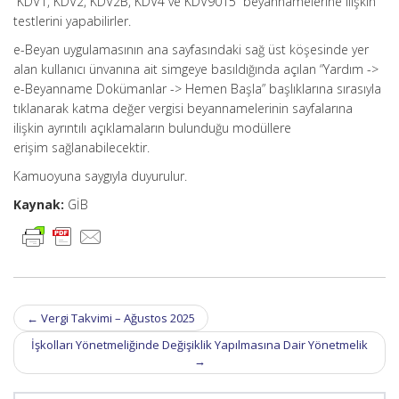
“KDV1, KDV2, KDV2B, KDV4 ve KDV9015” beyannamelerine ilişkin
testlerini yapabilirler.
e-Beyan uygulamasının ana sayfasındaki sağ üst köşesinde yer
alan kullanıcı ünvanına ait simgeye basıldığında açılan “Yardım ->
e-Beyanname Dokümanlar -> Hemen Başla” başlıklarına sırasıyla
tıklanarak katma değer vergisi beyannamelerinin sayfalarına
ilişkin ayrıntılı açıklamaların bulunduğu modüllere
erişim sağlanabilecektir.
Kamuoyuna saygıyla duyurulur.
Kaynak:
GİB
Post
←
Vergi Takvimi – Ağustos 2025
navigation
İşkolları Yönetmeliğinde Değişiklik Yapılmasına Dair Yönetmelik
→