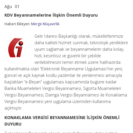
Ağu
01
KDV
yorumlar kapalı
Beyannamelerine
KDV Beyannamelerine İlişkin Önemli Duyuru
İlişkin
Önemli
Haberi Ekleyen:
Merge Müşavirlik
Duyuru
için
Gelir İdaresi Başkanlığı olarak, mükelleflerimize
daha kaliteli hizmet sunmak, teknolojik yeniliklere
uyum sağlamak ve beyannamelerin daha kolay,
hızlı, kesintisiz ve güvenli bir şekilde
verilebilmesini temin etmek üzere halihazırda
kullanılmakta olan “Elektronik Beyanname Uygulaması”nın yeni,
güncel ve açık kaynak kodlu yazılımlar ile yenilenmesi amacıyla
başlatılan “e-Beyan” uygulaması kapsamında bugüne kadar
Banka Muameleleri Vergisi Beyannamesi, Sigorta Muameleleri
Vergisi Beyannamesi, Damga Vergisi Beyannamesi ile Konaklama
Vergisi Beyannamesi yeni uygulama üzerinden kullanıma
açılmıştır.
KONAKLAMA VERGİSİ BEYANNAMESİNE İLİŞKİN ÖNEMLİ
DUYURU