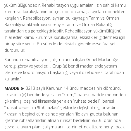
yükümlülüğündedir. Rehabilitasyon uygulamaları, izin sahibi kamu
kurum ve kuruluşlarının bütçesinde bu amaçla ayrılan ödenekten
karşılanır. Rehabilitasyon, ayrılan bu kaynağın Tarım ve Orman
Bakanlığına aktarılması suretiyle Tarım ve Orman Bakanlığı
tarafından da gerçekleştirilebilir. Rehabilitasyon yükümlülüğünü
ihlal eden kamu kurum ve kuruluşlarına, eksiklikleri gidermesi için
bir ay süre verilir. Bu sürede de eksiklik giderilmezse faaliyet
durdurulur.
Kanunun rehabilitasyon çalışmalarına ilişkin Genel Müdürlüğe
verdiği görev ve yetkiler; I. Grup (a) bendi madenlerde yatırım
izleme ve koordinasyon başkanlığı veya il özel idaresi tarafından
kullanılır.”
MADDE 6-
3213 sayılı Kanunun 14 üncü maddesinin dördüncü
fıkrasının (e) bendinde yer alan “krom,” ibaresi madde metninden
çıkarılmış, beşinci fıkrasında yer alan “ruhsat bedeli” ibaresi
“ruhsat bedelinin %50 fazlası” şeklinde değiştirilmiş, onyedinci
fıkrasının beşinci cümlesinde yer alan “ile aynı grupta bulunan
işletme ruhsatlarından alınan ruhsat bedelinin %30’u oranında
çevre ile uyum planı çalışmalarını temin etmek üzere her yıl ocak