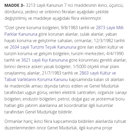
MADDE 3-
3213 sayılı Kanunun 7 nci maddesinin ikinci, üçüncü,
dördüncü, yedinci ve onbirinci fıkraları aşağıdaki şekilde
değiştirilmiş ve maddeye aşağıdaki fıkra eklenmiştir.
“Özel çevre koruma bölgeleri, 9/8/1983 tarihli ve
2873 sayılı Milli
Parklar Kanununa
göre korunan alanlar, sulak alanlar, yaban
hayatı koruma ve geliştirme sahaları, ormanlar, 12/3/1982 tarihli
ve
2634 sayılı Turizmi Teşvik Kanununa
göre ilan edilen kültür ve
turizm koruma ve gelişim bölgeleri, turizm merkezleri, 4/4/1990
tarihli ve
3621 sayılı Kıyı Kanununa
göre korunması gerekli alanlar,
birinci derece askeri yasak bölgeler, 1/5000 ölçekli imar planı
onaylanmış alanlar, 21/7/1983 tarihli ve
2863 sayılı Kültür ve
Tabiat Varlıklarını Koruma Kanunu
kapsamında kalan sit alanları
ile madencilik amacı dışında tahsis edilen ve Genel Müdürlük
tarafından uygun görüş verilen elektrik santralleri, organize sanayi
bölgeleri, endüstri bölgeleri, petrol, doğal gaz ve jeotermal boru
hatları gibi yatırım alanlarına ait koordinatlar ilgili kurumlar
tarafından Genel Müdürlüğe bildirilir.
Ormanlar hariç ikinci fıkra kapsamında bildirilen alanlarda ruhsat
düzenlenmeden önce Genel Müdürlük, ilgili kuruma proje