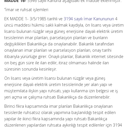
MADDE 16-
5346 sayılı Kanuna aşağıdaki ek madde eklenmiştir.
“İmar ve ruhsat işlemleri
EK MADDE 1- 3/5/1985 tarihli ve
3194 sayılı İmar Kanununun
4
üncü maddesi hükmü saklı kalmak kaydıyla, ön lisans veya üretim
lisansı bulunan rüzgâr veya güneş enerjisine dayalı elektrik üretim
tesislerinin imar planları, parselasyon planları ve bunların
değişiklikleri Bakanlıkça da onaylanabilir. Bakanlık tarafından
onaylanan imar planları ve parselasyon planları, onay tarihi
itibarıyla yürürlüğe girer. Onaylı planlar, Bakanlık internet sitesinde
on beş gün süre ile ilan edilir, itiraz olmaması halinde ilan
süresinin sonunda kesinleşir.
Ön lisans veya üretim lisansı bulunan rüzgâr veya güneş
enerjisine dayalı elektrik üretim tesislerinde yer alan yapı ve
müştemilata ilişkin yapı ruhsatı, yapı kullanma izin belgesi ve iş
yeri açma ve çalışma ruhsatı Bakanlıkça da düzenlenebilir.
Birinci fıkra kapsamında imar planları Bakanlıkça onaylanan
tesislerde ruhsatsız olarak yapımına başlanıldığı tespit edilen
yapılar ile ikinci fıkra kapsamında yapı ruhsatı Bakanlıkça
düzenlenen yapılardan ruhsata aykırılığı tespit edilenler için 3194