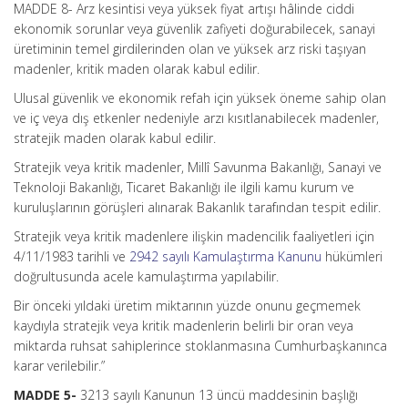
MADDE 8- Arz kesintisi veya yüksek fiyat artışı hâlinde ciddi
ekonomik sorunlar veya güvenlik zafiyeti doğurabilecek, sanayi
üretiminin temel girdilerinden olan ve yüksek arz riski taşıyan
madenler, kritik maden olarak kabul edilir.
Ulusal güvenlik ve ekonomik refah için yüksek öneme sahip olan
ve iç veya dış etkenler nedeniyle arzı kısıtlanabilecek madenler,
stratejik maden olarak kabul edilir.
Stratejik veya kritik madenler, Millî Savunma Bakanlığı, Sanayi ve
Teknoloji Bakanlığı, Ticaret Bakanlığı ile ilgili kamu kurum ve
kuruluşlarının görüşleri alınarak Bakanlık tarafından tespit edilir.
Stratejik veya kritik madenlere ilişkin madencilik faaliyetleri için
4/11/1983 tarihli ve
2942 sayılı Kamulaştırma Kanunu
hükümleri
doğrultusunda acele kamulaştırma yapılabilir.
Bir önceki yıldaki üretim miktarının yüzde onunu geçmemek
kaydıyla stratejik veya kritik madenlerin belirli bir oran veya
miktarda ruhsat sahiplerince stoklanmasına Cumhurbaşkanınca
karar verilebilir.”
MADDE 5-
3213 sayılı Kanunun 13 üncü maddesinin başlığı