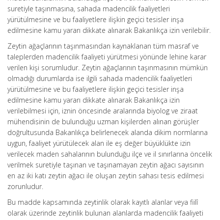
suretiyle taşınmasına, sahada madencilik faaliyetleri
yürütülmesine ve bu faaliyetlere ilişkin geçici tesisler inşa
edilmesine kamu yararı dikkate alınarak Bakanlıkça izin verilebilir.
Zeytin ağaçlarının taşınmasından kaynaklanan tüm masraf ve
taleplerden madencilik faaliyeti yürütmesi yönünde lehine karar
verilen kişi sorumludur. Zeytin ağaçlarının taşınmasının mümkün
olmadığı durumlarda ise ilgili sahada madencilik faaliyetleri
yürütülmesine ve bu faaliyetlere ilişkin geçici tesisler inşa
edilmesine kamu yararı dikkate alınarak Bakanlıkça izin
verilebilmesi için, iznin öncesinde aralarında biyolog ve ziraat
mühendisinin de bulunduğu uzman kişilerden alınan görüşler
doğrultusunda Bakanlıkça belirlenecek alanda dikim normlarına
uygun, faaliyet yürütülecek alan ile eş değer büyüklükte izin
verilecek maden sahalarının bulunduğu ilçe ve il sınırlarına öncelik
verilmek suretiyle taşınan ve taşınamayan zeytin ağacı sayısının
en az iki katı zeytin ağacı ile oluşan zeytin sahası tesis edilmesi
zorunludur.
Bu madde kapsamında zeytinlik olarak kayıtlı alanlar veya fiilî
olarak üzerinde zeytinlik bulunan alanlarda madencilik faaliyeti