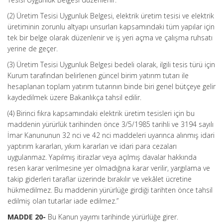
(2) Üretim Tesisi Uygunluk Belgesi, elektrik üretim tesisi ve elektrik
üretiminin zorunlu altyapı unsurları kapsamındaki tüm yapılar için
tek bir belge olarak düzenlenir ve iş yeri açma ve çalışma ruhsatı
yerine de geçer.
(3) Üretim Tesisi Uygunluk Belgesi bedeli olarak, ilgili tesis türü için
Kurum tarafından belirlenen güncel birim yatırım tutarı ile
hesaplanan toplam yatırım tutarının binde biri genel bütçeye gelir
kaydedilmek üzere Bakanlıkça tahsil edilir.
(4) Birinci fıkra kapsamındaki elektrik üretim tesisleri için bu
maddenin yürürlük tarihinden önce 3/5/1985 tarihli ve 3194 sayılı
İmar Kanununun 32 nci ve 42 nci maddeleri uyarınca alınmış idari
yaptırım kararları, yıkım kararları ve idari para cezaları
uygulanmaz. Yapılmış itirazlar veya açılmış davalar hakkında
resen karar verilmesine yer olmadığına karar verilir, yargılama ve
takip giderleri taraflar üzerinde bırakılır ve vekâlet ücretine
hükmedilmez. Bu maddenin yürürlüğe girdiği tarihten önce tahsil
edilmiş olan tutarlar iade edilmez.”
MADDE 20-
Bu Kanun yayımı tarihinde yürürlüğe girer.