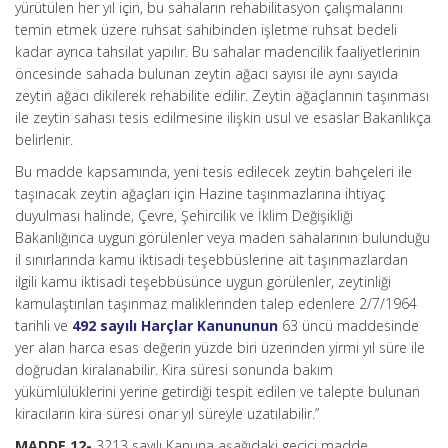
yürütülen her yıl için, bu sahaların rehabilitasyon çalışmalarını
temin etmek üzere ruhsat sahibinden işletme ruhsat bedeli
kadar ayrıca tahsilat yapılır. Bu sahalar madencilik faaliyetlerinin
öncesinde sahada bulunan zeytin ağacı sayısı ile aynı sayıda
zeytin ağacı dikilerek rehabilite edilir. Zeytin ağaçlarının taşınması
ile zeytin sahası tesis edilmesine ilişkin usul ve esaslar Bakanlıkça
belirlenir.
Bu madde kapsamında, yeni tesis edilecek zeytin bahçeleri ile
taşınacak zeytin ağaçları için Hazine taşınmazlarına ihtiyaç
duyulması halinde, Çevre, Şehircilik ve İklim Değişikliği
Bakanlığınca uygun görülenler veya maden sahalarının bulunduğu
il sınırlarında kamu iktisadi teşebbüslerine ait taşınmazlardan
ilgili kamu iktisadi teşebbüsünce uygun görülenler, zeytinliği
kamulaştırılan taşınmaz maliklerinden talep edenlere 2/7/1964
tarihli ve
492 sayılı Harçlar Kanununun
63 üncü maddesinde
yer alan harca esas değerin yüzde biri üzerinden yirmi yıl süre ile
doğrudan kiralanabilir. Kira süresi sonunda bakım
yükümlülüklerini yerine getirdiği tespit edilen ve talepte bulunan
kiracıların kira süresi onar yıl süreyle uzatılabilir.”
MADDE 12-
3213 sayılı Kanuna aşağıdaki geçici madde