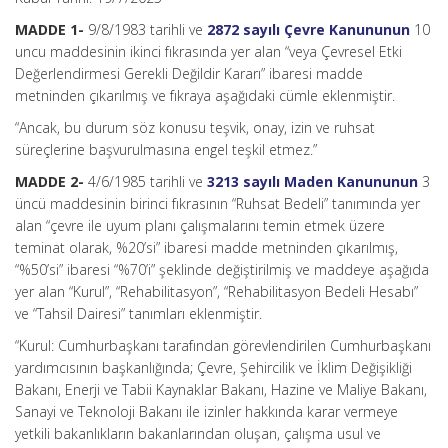
MADDE 1-
9/8/1983 tarihli ve
2872 sayılı Çevre Kanununun
10
uncu maddesinin ikinci fıkrasında yer alan “veya Çevresel Etki
Değerlendirmesi Gerekli Değildir Kararı” ibaresi madde
metninden çıkarılmış ve fıkraya aşağıdaki cümle eklenmiştir.
“Ancak, bu durum söz konusu teşvik, onay, izin ve ruhsat
süreçlerine başvurulmasına engel teşkil etmez.”
MADDE 2-
4/6/1985 tarihli ve
3213 sayılı Maden Kanununun
3
üncü maddesinin birinci fıkrasının “Ruhsat Bedeli” tanımında yer
alan “çevre ile uyum planı çalışmalarını temin etmek üzere
teminat olarak, %20’si” ibaresi madde metninden çıkarılmış,
“%50’si” ibaresi “%70’i” şeklinde değiştirilmiş ve maddeye aşağıda
yer alan “Kurul”, “Rehabilitasyon”, “Rehabilitasyon Bedeli Hesabı”
ve “Tahsil Dairesi” tanımları eklenmiştir.
“Kurul: Cumhurbaşkanı tarafından görevlendirilen Cumhurbaşkanı
yardımcısının başkanlığında; Çevre, Şehircilik ve İklim Değişikliği
Bakanı, Enerji ve Tabii Kaynaklar Bakanı, Hazine ve Maliye Bakanı,
Sanayi ve Teknoloji Bakanı ile izinler hakkında karar vermeye
yetkili bakanlıkların bakanlarından oluşan, çalışma usul ve