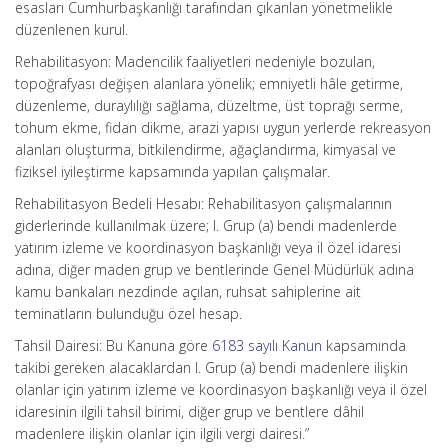
esasları Cumhurbaşkanlığı tarafından çıkarılan yönetmelikle
düzenlenen kurul.
Rehabilitasyon: Madencilik faaliyetleri nedeniyle bozulan,
topoğrafyası değişen alanlara yönelik; emniyetli hâle getirme,
düzenleme, duraylılığı sağlama, düzeltme, üst toprağı serme,
tohum ekme, fidan dikme, arazi yapısı uygun yerlerde rekreasyon
alanları oluşturma, bitkilendirme, ağaçlandırma, kimyasal ve
fiziksel iyileştirme kapsamında yapılan çalışmalar.
Rehabilitasyon Bedeli Hesabı: Rehabilitasyon çalışmalarının
giderlerinde kullanılmak üzere; I. Grup (a) bendi madenlerde
yatırım izleme ve koordinasyon başkanlığı veya il özel idaresi
adına, diğer maden grup ve bentlerinde Genel Müdürlük adına
kamu bankaları nezdinde açılan, ruhsat sahiplerine ait
teminatların bulunduğu özel hesap.
Tahsil Dairesi: Bu Kanuna göre
6183 sayılı Kanun
kapsamında
takibi gereken alacaklardan I. Grup (a) bendi madenlere ilişkin
olanlar için yatırım izleme ve koordinasyon başkanlığı veya il özel
idaresinin ilgili tahsil birimi, diğer grup ve bentlere dâhil
madenlere ilişkin olanlar için ilgili vergi dairesi.”