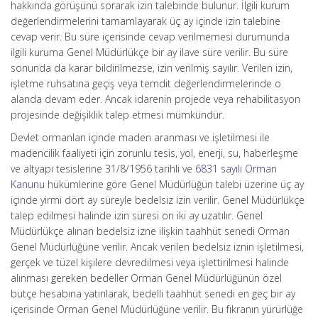
hakkında görüşünü sorarak izin talebinde bulunur. İlgili kurum
değerlendirmelerini tamamlayarak üç ay içinde izin talebine
cevap verir. Bu süre içerisinde cevap verilmemesi durumunda
ilgili kuruma Genel Müdürlükçe bir ay ilave süre verilir. Bu süre
sonunda da karar bildirilmezse, izin verilmiş sayılır. Verilen izin,
işletme ruhsatına geçiş veya temdit değerlendirmelerinde o
alanda devam eder. Ancak idarenin projede veya rehabilitasyon
projesinde değişiklik talep etmesi mümkündür.
Devlet ormanları içinde maden aranması ve işletilmesi ile
madencilik faaliyeti için zorunlu tesis, yol, enerji, su, haberleşme
ve altyapı tesislerine 31/8/1956 tarihli ve
6831 sayılı Orman
Kanunu
hükümlerine göre Genel Müdürlüğün talebi üzerine üç ay
içinde yirmi dört ay süreyle bedelsiz izin verilir. Genel Müdürlükçe
talep edilmesi halinde izin süresi on iki ay uzatılır. Genel
Müdürlükçe alınan bedelsiz izne ilişkin taahhüt senedi Orman
Genel Müdürlüğüne verilir. Ancak verilen bedelsiz iznin işletilmesi,
gerçek ve tüzel kişilere devredilmesi veya işlettirilmesi halinde
alınması gereken bedeller Orman Genel Müdürlüğünün özel
bütçe hesabına yatırılarak, bedelli taahhüt senedi en geç bir ay
içerisinde Orman Genel Müdürlüğüne verilir. Bu fıkranın yürürlüğe