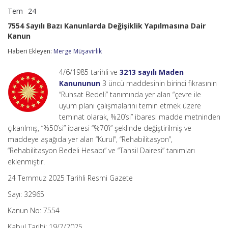
Tem
24
7554
yorumlar kapalı
Sayılı
7554 Sayılı Bazı Kanunlarda Değişiklik Yapılmasına Dair
Bazı
Kanun
Kanunlarda
Değişiklik
Haberi Ekleyen:
Merge Müşavirlik
Yapılmasına
Dair
Kanun
4/6/1985 tarihli ve
3213 sayılı Maden
için
Kanununun
3 üncü maddesinin birinci fıkrasının
“Ruhsat Bedeli” tanımında yer alan “çevre ile
uyum planı çalışmalarını temin etmek üzere
teminat olarak, %20’si” ibaresi madde metninden
çıkarılmış, “%50’si” ibaresi “%70’i” şeklinde değiştirilmiş ve
maddeye aşağıda yer alan “Kurul”, “Rehabilitasyon”,
“Rehabilitasyon Bedeli Hesabı” ve “Tahsil Dairesi” tanımları
eklenmiştir.
24 Temmuz 2025 Tarihli Resmi Gazete
Sayı: 32965
Kanun No: 7554
Kabul Tarihi: 19/7/2025