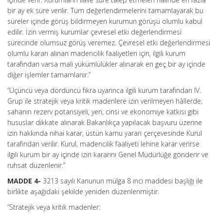
bir ay ek süre verilir. Tüm değerlendirmelerini tamamlayarak bu
süreler içinde görüş bildirmeyen kurumun görüşü olumlu kabul
edilir. İzin vermiş kurumlar çevresel etki değerlendirmesi
sürecinde olumsuz görüş veremez. Çevresel etki değerlendirmesi
olumlu kararı alınan madencilik faaliyetleri için, ilgili kurum
tarafından varsa mali yükümlülükler alınarak en geç bir ay içinde
diğer işlemler tamamlanır.”
“Üçüncü veya dördüncü fıkra uyarınca ilgili kurum tarafından IV.
Grup ile stratejik veya kritik madenlere izin verilmeyen hâllerde;
sahanın rezerv potansiyeli, yeri, cinsi ve ekonomiye katkısı gibi
hususlar dikkate alınarak Bakanlıkça yapılacak başvuru üzerine
izin hakkında nihai karar, üstün kamu yararı çerçevesinde Kurul
tarafından verilir. Kurul, madencilik faaliyeti lehine karar verirse
ilgili kurum bir ay içinde izin kararını Genel Müdürlüğe gönderir ve
ruhsat düzenlenir.”
MADDE 4-
3213 sayılı Kanunun mülga 8 inci maddesi başlığı ile
birlikte aşağıdaki şekilde yeniden düzenlenmiştir.
“Stratejik veya kritik madenler: