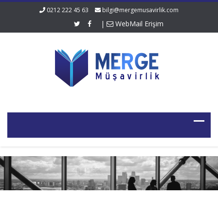
0212 222 45 63
bilgi@mergemusavirlik.com
|
WebMail Erişim