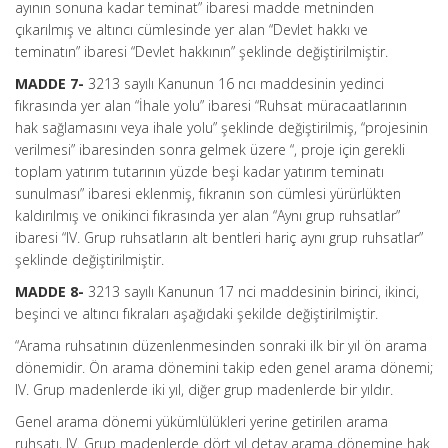
ayının sonuna kadar teminat” ibaresi madde metninden
çıkarılmış ve altıncı cümlesinde yer alan “Devlet hakkı ve
teminatın” ibaresi “Devlet hakkının” şeklinde değiştirilmiştir.
MADDE 7-
3213 sayılı Kanunun 16 ncı maddesinin yedinci
fıkrasında yer alan “İhale yolu” ibaresi “Ruhsat müracaatlarının
hak sağlamasını veya ihale yolu” şeklinde değiştirilmiş, “projesinin
verilmesi” ibaresinden sonra gelmek üzere “, proje için gerekli
toplam yatırım tutarının yüzde beşi kadar yatırım teminatı
sunulması” ibaresi eklenmiş, fıkranın son cümlesi yürürlükten
kaldırılmış ve onikinci fıkrasında yer alan “Aynı grup ruhsatlar”
ibaresi “IV. Grup ruhsatların alt bentleri hariç aynı grup ruhsatlar”
şeklinde değiştirilmiştir.
MADDE 8-
3213 sayılı Kanunun 17 nci maddesinin birinci, ikinci,
beşinci ve altıncı fıkraları aşağıdaki şekilde değiştirilmiştir.
“Arama ruhsatının düzenlenmesinden sonraki ilk bir yıl ön arama
dönemidir. Ön arama dönemini takip eden genel arama dönemi;
IV. Grup madenlerde iki yıl, diğer grup madenlerde bir yıldır.
Genel arama dönemi yükümlülükleri yerine getirilen arama
ruhsatı, IV. Grup madenlerde dört yıl detay arama dönemine hak