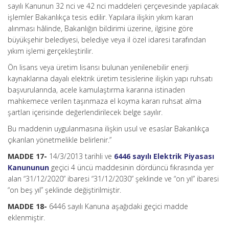
sayılı Kanunun 32 nci ve 42 nci maddeleri çerçevesinde yapılacak
işlemler Bakanlıkça tesis edilir. Yapılara ilişkin yıkım kararı
alınması hâlinde, Bakanlığın bildirimi üzerine, ilgisine göre
büyükşehir belediyesi, belediye veya il özel idaresi tarafından
yıkım işlemi gerçekleştirilir.
Ön lisans veya üretim lisansı bulunan yenilenebilir enerji
kaynaklarına dayalı elektrik üretim tesislerine ilişkin yapı ruhsatı
başvurularında, acele kamulaştırma kararına istinaden
mahkemece verilen taşınmaza el koyma kararı ruhsat alma
şartları içerisinde değerlendirilecek belge sayılır.
Bu maddenin uygulanmasına ilişkin usul ve esaslar Bakanlıkça
çıkarılan yönetmelikle belirlenir.”
MADDE 17-
14/3/2013 tarihli ve
6446 sayılı Elektrik Piyasası
Kanununun
geçici 4 üncü maddesinin dördüncü fıkrasında yer
alan “31/12/2020” ibaresi “31/12/2030” şeklinde ve “on yıl” ibaresi
“on beş yıl” şeklinde değiştirilmiştir.
MADDE 18-
6446 sayılı Kanuna aşağıdaki geçici madde
eklenmiştir.