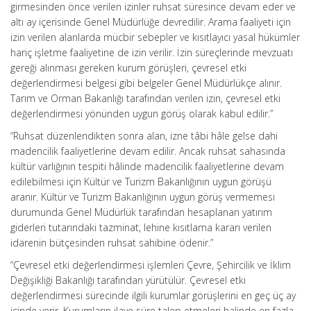
girmesinden önce verilen izinler ruhsat süresince devam eder ve
altı ay içerisinde Genel Müdürlüğe devredilir. Arama faaliyeti için
izin verilen alanlarda mücbir sebepler ve kısıtlayıcı yasal hükümler
hariç işletme faaliyetine de izin verilir. İzin süreçlerinde mevzuatı
gereği alınması gereken kurum görüşleri, çevresel etki
değerlendirmesi belgesi gibi belgeler Genel Müdürlükçe alınır.
Tarım ve Orman Bakanlığı tarafından verilen izin, çevresel etki
değerlendirmesi yönünden uygun görüş olarak kabul edilir.”
“Ruhsat düzenlendikten sonra alan, izne tâbi hâle gelse dahi
madencilik faaliyetlerine devam edilir. Ancak ruhsat sahasında
kültür varlığının tespiti hâlinde madencilik faaliyetlerine devam
edilebilmesi için Kültür ve Turizm Bakanlığının uygun görüşü
aranır. Kültür ve Turizm Bakanlığının uygun görüş vermemesi
durumunda Genel Müdürlük tarafından hesaplanan yatırım
giderleri tutarındaki tazminat, lehine kısıtlama kararı verilen
idarenin bütçesinden ruhsat sahibine ödenir.”
“Çevresel etki değerlendirmesi işlemleri Çevre, Şehircilik ve İklim
Değişikliği Bakanlığı tarafından yürütülür. Çevresel etki
değerlendirmesi sürecinde ilgili kurumlar görüşlerini en geç üç ay
içinde verir. Kurumların ilave süre talep etmeleri halinde en fazla