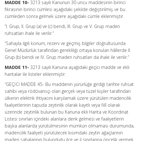
MADDE 10-
3213 sayılı Kanunun 30 uncu maddesinin birinci
fıkrasının birinci cümlesi aşağıdaki şekilde değiştirilmiş ve bu
cümleden sonra gelmek üzere aşağıdaki cümle eklenmiştir.
“I. Grup, II. Grup (a) ve (c) bendi, III. Grup ve V. Grup maden
ruhsatları ihale ile verilir.”
“Sahayla ilgili konum, rezerv ve geçmiş bilgiler doğrultusunda
Genel Müdürlük tarafından gerekliliği ortaya konulan hâllerde II.
Grup (b) bendi ve IV. Grup maden ruhsatları da ihale ile verilir.”
MADDE 11-
3213 sayılı Kanuna aşağıdaki geçici madde ve ekli
haritalar ile listeler eklenmiştir.
“GEÇİCİ MADDE 45- Bu maddenin yürürlüğe girdiği tarihte ruhsat
sahibi veya rödövansçı olan gerçek veya tüzel kişiler tarafından
ülkenin elektrik ihtiyacını karşılamak üzere yürütülen madencilik
faaliyetlerinin tapuda zeytinlik olarak kayıtlı veya fiilî olarak
üzerinde zeytinlik bulunan bu Kanuna ekli Harita ve Koordinat
Listesi sınırları içindeki alanlara denk gelmesi ve faaliyetlerin
başka alanlarda yürütülmesinin mümkün olmaması durumunda,
madencilik faaliyeti yürütülecek kısımdaki zeytin ağaçlarının
maden sahalarının bulunduğu ilçe ve il sınırlarına öncelik vermek