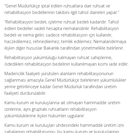
“Genel Müdürlükçe iptal edilen ruhsatlara dair ruhsat ve
rehabilitasyon bedellerinin takibini ilgili tahsil daireleri yapar.”
“Rehabilitasyon bedeli, işletme ruhsat bedeli kadardır. Tahsil
edilen bedeller vadeli hesapta nemalandırılır. Rehabilitasyon
bedeli ve nema geliri; sadece rehabilitasyon için kullanılır,
haczedilemez, rehnedilemez, temlik edilemez. Nemalandırmaya
ilişkin diğer hususlar Bakanlık tarafından yönetmelikle belirlenir.
Rehabilitasyon yükümlülüğü kalmayan ruhsat sahiplerine,
ödedikleri rehabilitasyon bedelinin kullanılmayan kısmı iade edilir.
Madencilik faaliyeti yürütülen alanların rehabilitasyonunun
sağlanması amacıyla Genel Müdürlükçe belirlenen yükümlülükler
yerine getirilinceye kadar Genel Müdürlük tarafından üretim
faaliyeti durdurulabilir.
Kamu kurum ve kuruluşlarına ait olmayan hammadde üretim
izinlerine, aynı gruptaki ruhsatların rehabilitasyon
yükümlülüklerine ilişkin hükümler uygulanır.
Kamu kurum ve kuruluşları uhdesindeki hammadde üretim izni
sahalarının rehabilitasyonu, bu kamu kurum ve kuruluşlarının