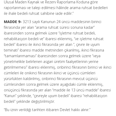
Ulusal Maden Kaynak ve Rezerv Raporlama Koduna göre
raporlanması ve talep edilmesi hâlinde arama ruhsat bedelleri
ile ihale bedeli ruhsat sahibine iade edilir.”
MADDE 9-
3213 sayılı Kanunun 24 üncü maddesinin birinci
fıkrasında yer alan “arama ruhsat süresi sonuna kadar”
ibaresinden sonra gelmek üzere “işletme ruhsat bedeli,
rehabilitasyon bedeli ve” ibaresi eklenmiş, “ve işletme ruhsat
bedeli” ibaresi ile ikinci fıkrasında yer alan “, çevre ile uyum
teminatı” ibaresi madde metninden çıkarılmış, ikinci fıkrasına
“tamamlanmaması” ibaresinden sonra gelmek üzere “veya
yönetmelikle belirlenen asgari üretim faaliyetlerinin yerine
getirilmemesi” ibaresi eklenmiş, onbirinci fıkrasının birinci ve ikinci
cümleleri ile onikinci fıkrasının ikinci ve üçüncü cümleleri
yürürlükten kaldırılmış, onbirinci fıkrasının mevcut üçüncü
cümlesinden sonra gelmek üzere aşağıdaki cümle eklenmiş,
onüçüncü fıkrasında yer alan “madde ile 13 üncü madde” ibaresi
“Kanun” şeklinde, “çevreyle uyum bedeli” ibaresi “rehabilitasyon
bedeli” şeklinde değiştirilmiştir.
“Bu iznin verildiği tarihten itibaren Devlet hakkı alınır.”