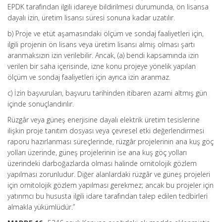
EPDK tarafından ilgili idareye bildirilmesi durumunda, ön lisansa
dayalı izin, üretim lisansı süresi sonuna kadar uzatılır.
b) Proje ve etüt aşamasındaki ölçüm ve sondaj faaliyetleri için,
ilgili projenin ön lisans veya üretim lisansı almış olması şartı
aranmaksızın izin verilebilir. Ancak, (a) bendi kapsamında izin
verilen bir saha içerisinde, izne konu projeye yönelik yapılan
ölçüm ve sondaj faaliyetleri için ayrıca izin aranmaz.
c) İzin başvuruları, başvuru tarihinden itibaren azami altmış gün
içinde sonuçlandırılır.
Rüzgâr veya güneş enerjisine dayalı elektrik üretim tesislerine
ilişkin proje tanıtım dosyası veya çevresel etki değerlendirmesi
raporu hazırlanması süreçlerinde, rüzgâr projelerinin ana kuş göç
yolları üzerinde, güneş projelerinin ise ana kuş göç yolları
üzerindeki darboğazlarda olması halinde ornitolojik gözlem
yapılması zorunludur. Diğer alanlardaki rüzgâr ve güneş projeleri
için ornitolojik gözlem yapılması gerekmez; ancak bu projeler için
yatırımcı bu hususta ilgili idare tarafından talep edilen tedbirleri
almakla yükümlüdür.”