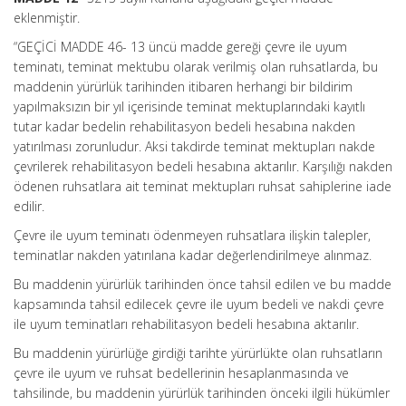
eklenmiştir.
“GEÇİCİ MADDE 46- 13 üncü madde gereği çevre ile uyum
teminatı, teminat mektubu olarak verilmiş olan ruhsatlarda, bu
maddenin yürürlük tarihinden itibaren herhangi bir bildirim
yapılmaksızın bir yıl içerisinde teminat mektuplarındaki kayıtlı
tutar kadar bedelin rehabilitasyon bedeli hesabına nakden
yatırılması zorunludur. Aksi takdirde teminat mektupları nakde
çevrilerek rehabilitasyon bedeli hesabına aktarılır. Karşılığı nakden
ödenen ruhsatlara ait teminat mektupları ruhsat sahiplerine iade
edilir.
Çevre ile uyum teminatı ödenmeyen ruhsatlara ilişkin talepler,
teminatlar nakden yatırılana kadar değerlendirilmeye alınmaz.
Bu maddenin yürürlük tarihinden önce tahsil edilen ve bu madde
kapsamında tahsil edilecek çevre ile uyum bedeli ve nakdi çevre
ile uyum teminatları rehabilitasyon bedeli hesabına aktarılır.
Bu maddenin yürürlüğe girdiği tarihte yürürlükte olan ruhsatların
çevre ile uyum ve ruhsat bedellerinin hesaplanmasında ve
tahsilinde, bu maddenin yürürlük tarihinden önceki ilgili hükümler