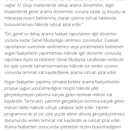
sağlar. IV. Grup madenlerde detay arama döneminin, diğer
madenlerde genel arama döneminin sonuna kadar üç boyutu ve
miktarıyla rezerv belirlenmiş olarak işletme ruhsat talebinde
bulunulmaması hâlinde ruhsat iptal edilir.”
“Ön, genel ve detay arama faaliyet raporlarının ilgili dönemin
sonuna kadar Genel Müdürlüğe verilmesi zorunludur. Faaliyet
raporlarının süresinde verilmemesi veya yönetmelikte belirlenen
asgari faaliyetlerin yapılmaması hâlinde ilgili dönemin sonunda,
raporlara ilişkin eksikliklerin Genel Müdürlük tarafından verilecek
bir aylık sürede tamamlanmaması hâlinde ise verilen sürenin
sonunda teminat irat kaydedilerek arama ruhsatı iptal edilir.
Asgari faaliyetler yapılmış olmakla birlikte arama faaliyetlerinin
projeye uygun yürütülmediğinin tespiti hâlinde yıllık
gerçekleşmeyen yatırıma karşılık gelen teminat miktarı irat
kaydedilir. Teminatın, yatırımın gerçekleşen kısmına karşılık gelen
miktarı talebi hâlinde ruhsat sahibine iade edilir. Yatırım
programının iki yıl üst üste yüzde ellinin altında gerçekleştirilmesi
durumunda verilen teminat irat kaydedilir ve ruhsat iptal edilir.
Arama faaliyetleri sonucunda işletilebilir rezerv bulunmadığının