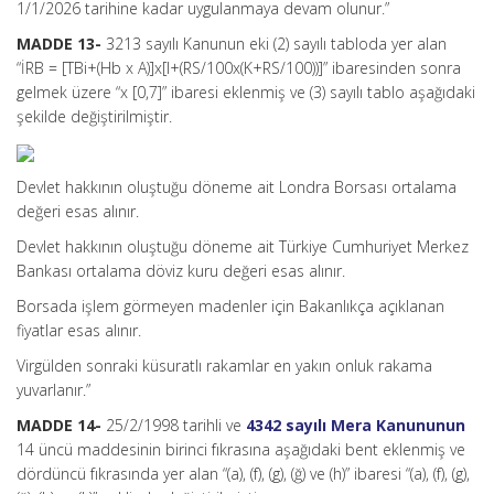
1/1/2026 tarihine kadar uygulanmaya devam olunur.”
MADDE 13-
3213 sayılı Kanunun eki (2) sayılı tabloda yer alan
“İRB = [TBi+(Hb x A)]x[l+(RS/100x(K+RS/100))]” ibaresinden sonra
gelmek üzere “x [0,7]” ibaresi eklenmiş ve (3) sayılı tablo aşağıdaki
şekilde değiştirilmiştir.
Devlet hakkının oluştuğu döneme ait Londra Borsası ortalama
değeri esas alınır.
Devlet hakkının oluştuğu döneme ait Türkiye Cumhuriyet Merkez
Bankası ortalama döviz kuru değeri esas alınır.
Borsada işlem görmeyen madenler için Bakanlıkça açıklanan
fiyatlar esas alınır.
Virgülden sonraki küsuratlı rakamlar en yakın onluk rakama
yuvarlanır.”
MADDE 14-
25/2/1998 tarihli ve
4342 sayılı Mera Kanununun
14 üncü maddesinin birinci fıkrasına aşağıdaki bent eklenmiş ve
dördüncü fıkrasında yer alan “(a), (f), (g), (ğ) ve (h)” ibaresi “(a), (f), (g),