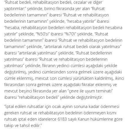
“Ruhsat bedeli, rehabilitasyon bedeli, cezalar ve diğer
yaptırımlar:” şeklinde, birinci fıkrasında yer alan “Ruhsat
bedellerinin tamamının” ibaresi “Ruhsat ve rehabilitasyon
bedellerinin tamamının” şeklinde, “hesaba yatırılır” ibaresi
“hesaba, rehabilitasyon bedelleri rehabilitasyon bedeli hesabına
yatırılır” şeklinde, “%50’si” ibaresi “%70’i” şeklinde, “Ruhsat
bedelinin tamamının” ibaresi “Ruhsat ve rehabilitasyon bedelinin
tamamının” şeklinde, “artırılarak ruhsat bedeli olarak yatırılması”
ibaresi “artırılarak yatırılması” şeklinde, “Ruhsat bedellerinin
yatırılması” ibaresi “Ruhsat ve rehabilitasyon bedellerinin
yatırılması” şeklinde, fıkranın yedinci cümlesi aşağıdaki şekilde
değiştirilmiş, yedinci cümlesinden sonra gelmek üzere aşağıdaki
cümle eklenmiş, mevcut son cümlesi yürürlükten kaldırılmış, ikinci
fıkrasından sonra gelmek üzere aşağıdaki fıkralar eklenmiş ve
mevcut beşinci fıkrasında yer alan “çevre ile uyum teminatı”
ibaresi “rehabilitasyon bedeli” şeklinde değiştirilmiştir.
“İptal edilen ruhsatlar için ocak ayının sonuna kadar ödenmesi
gereken ruhsat ve rehabilitasyon bedelinin ödenmeyen kısmı
ruhsatı iptal eden idarelerce 6183 sayılı Kanun hükümlerine göre
takip ve tahsil edilir.”