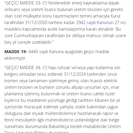
“GEÇİCİ MADDE 33- (1) Yenilenebilir enerji kaynaklarına dayalı
önlisans veya üretim lisansı bulunan üretim tesisleri için gerekli
olan özel mülkiyete konu taşınmazların temini amacıyla Kurul
tarafından 31/12/2030 tarihine kadar
2942 sayılı Kanunun
27 nci
maddesi kapsamında acele kamulaştırma kararı alınabilir. Bu
süre Cumhurbaşkanı tarafından bir defaya mahsus olmak üzere
beş yıl süreyle uzatılabilir.”
MADDE 19-
6446 sayılı Kanuna aşağıdaki geçici madde
eklenmiştir.
“GEÇİCİ MADDE 34- (1) Yapı ruhsatı ve/veya yapı kullanma izin
belgesi olmadan tesis edilerek 31/12/2024 tarihinden önce
kısmen veya tamamen işletmeye girmiş olan lisanslı elektrik
üretim tesisleri ve bunların zorunlu altyapı unsurları için, imar
planlarına işlenmiş bulunmak ve üretim lisansı sahibi tüzel
kişilerce bu maddenin yürürlüğe girdiği tarihten itibaren bir yıl
içerisinde müracaat edilmek şartıyla; statik bakımdan uygun
olduğuna dair inşaat mühendislerince hazırlanacak rapor ve
fennî mesuliyetin ilgili mühendislerce üstlenildiğine dair belge
sunulması durumunda Bakanlıkça bedeli mukabilinde Üretim
Tesisi Uygunluk Belgesi düzenlenir.