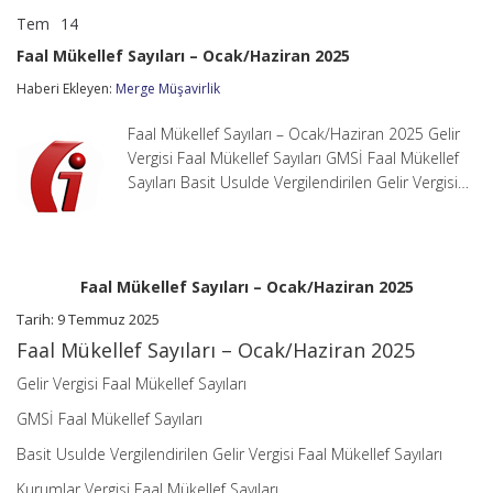
Tem
14
Faal
yorumlar kapalı
Mükellef
Faal Mükellef Sayıları – Ocak/Haziran 2025
Sayıları
–
Haberi Ekleyen:
Merge Müşavirlik
Ocak/Haziran
2025
Faal Mükellef Sayıları – Ocak/Haziran 2025 Gelir
için
Vergisi Faal Mükellef Sayıları GMSİ Faal Mükellef
Sayıları Basit Usulde Vergilendirilen Gelir Vergisi…
Faal Mükellef Sayıları – Ocak/Haziran 2025
Tarih: 9 Temmuz 2025
Faal Mükellef Sayıları – Ocak/Haziran 2025
Gelir Vergisi Faal Mükellef Sayıları
GMSİ Faal Mükellef Sayıları
Basit Usulde Vergilendirilen Gelir Vergisi Faal Mükellef Sayıları
Kurumlar Vergisi Faal Mükellef Sayıları