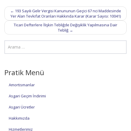
Post
←
193 Sayılı Gelir Vergisi Kanununun Geçici 67 nci Maddesinde
navigation
Yer Alan Tevkifat Oranları Hakkında Karar (Karar Sayısı: 10041)
Ticari Defterlere İlişkin Tebliğde Değişiklik Yapılmasına Dair
Tebliğ
→
Pratik Menü
Amortismanlar
Asgari Geçim İndirimi
Asgari Ücretler
Hakkımızda
Hizmetlerimiz