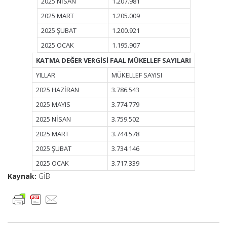
2025 NİSAN
1.207.981
2025 MART
1.205.009
2025 ŞUBAT
1.200.921
2025 OCAK
1.195.907
KATMA DEĞER VERGİSİ FAAL MÜKELLEF SAYILARI
YILLAR
MÜKELLEF SAYISI
2025 HAZİRAN
3.786.543
2025 MAYIS
3.774.779
2025 NİSAN
3.759.502
2025 MART
3.744.578
2025 ŞUBAT
3.734.146
2025 OCAK
3.717.339
Kaynak:
GİB