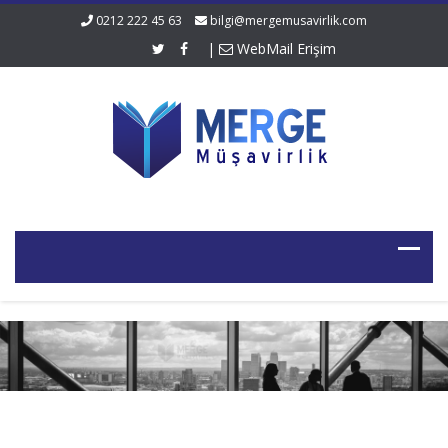
0212 222 45 63
bilgi@mergemusavirlik.com
|
WebMail Erişim