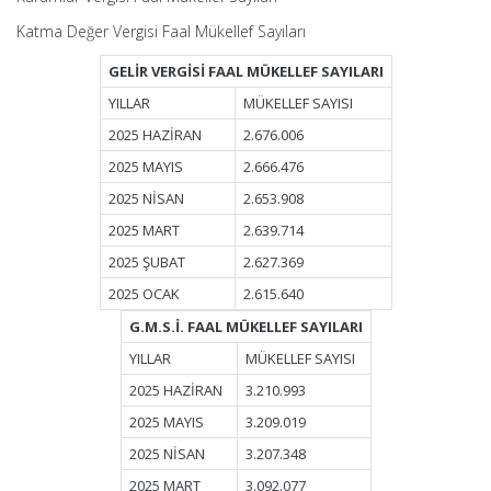
Katma Değer Vergisi Faal Mükellef Sayıları
GELİR VERGİSİ FAAL MÜKELLEF SAYILARI
YILLAR
MÜKELLEF SAYISI
2025 HAZİRAN
2.676.006
2025 MAYIS
2.666.476
2025 NİSAN
2.653.908
2025 MART
2.639.714
2025 ŞUBAT
2.627.369
2025 OCAK
2.615.640
G.M.S.İ. FAAL MÜKELLEF SAYILARI
YILLAR
MÜKELLEF SAYISI
2025 HAZİRAN
3.210.993
2025 MAYIS
3.209.019
2025 NİSAN
3.207.348
2025 MART
3.092.077