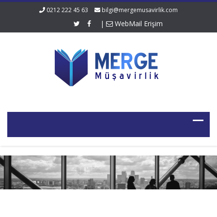
0212 222 45 63
bilgi@mergemusavirlik.com
|
WebMail Erişim