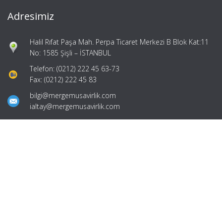
Adresimiz
Halil Rıfat Paşa Mah. Perpa Ticaret Merkezi B Blok Kat:11
No: 1585 Şişli – İSTANBUL
Telefon: (0212) 222 45 63-73
Fax: (0212) 222 45 83
bilgi@mergemusavirlik.com
ialtay@mergemusavirlik.com
Hızlı Menü
Ana Sayfa
Hakkımızda
Hizmetlerimiz
Güncel Mevzuat
İletişim