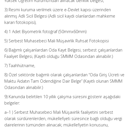
Yüksek Öğretim Kurumu’ndan alınacak denklik belgesi,
3) Resmi kuruma verilmek üzere e-Devlet kapısı üzerinden
alınmış Adli Sicil Belgesi (Adli sicil kaydı olanlardan mahkeme
kararı fotokopisi),
4) 1 Adet Biyometrik fotoğraf (50mmx60mm)
5) Serbest Muhasebeci Mali Müşavirlik Ruhsat Fotokopisi
6) Bağımlı çalışanlardan Oda Kayıt Belgesi, serbest çalışanlardan
Faaliyet Belgesi, (Kayıtlı olduğu SMMM Odasından alınabilir.)
7) Taahhütname,
8) Özel sektörde bağımlı olarak çalışanlardan “Oda Giriş Ücreti ve
Maktu Aidatın Tam Ödendiğine Dair Belge” (Kayıtlı olunan SMMM
Odasından alınabilir.)
9) Kanunda belirtilen 10 yıllık çalışma süresini gösterir aşağıdaki
belgeler:
a–1 ) Serbest Muhasebeci Mali Müşavirlik faaliyetini serbest
olarak sürdürenlerden, mükellefiyeti süresince bağlı olduğu vergi
dairelerinin tümünden alınacak; mükellefiyetin konusunu,