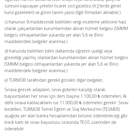
süresini kapsayan şirketin ticaret sicil gazetesi (A.Ş’lerde genel
kurul gazeteleri) ve görev tanım yazısı (İlgili firmadan alınabilir.)
c) Kanunun 9.maddesinde belirtilen vergi inceleme yetkisine haiz
olarak çalışanlardan kurumlarından alınan hizmet belgesi (SMMM
belgesi olmayanlardan yukarıda yer alan 5,6 ve 8’inci
maddelerdeki belgeler aranmaz.)
d) Kanunda belirtilen bilim dallarında öğretim üyeliği veya
görevliliği yapmış olanlardan kurumlarından alınan hizmet belgesi
(SMMM belgesi olmayanlardan yukarıda yer alan 5,6 ve 8’inci
maddelerdeki belgeler aranmaz.)
e) TÜRMOB tarafından gerekli görülen diğer belgeler,
Sınava girecek adayların, sınav giderleri karşılığı olarak
başvurdukları her sınav için ders başına 1.100,00 ₺ ödemeleri, ilk
defa sınava katılacakların ise 11.000,00 ₺ ödemeleri gerekir. Sınav
bedelleri, TÜRMOB Temel Eğitim ve Staj Merkezi’nin (TESMER)
aşağıda yer alan banka hesaplarından birisine ödenebileceği gibi
kredi kartı ile sınav başvurusu sırasında TEOS üzerinden de
ödenebilir.