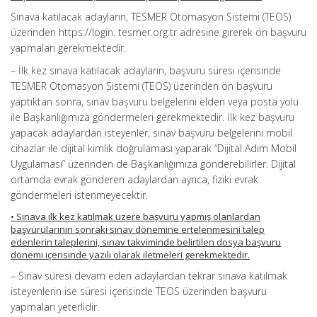
Sınava katılacak adayların, TESMER Otomasyon Sistemi (TEOS)
üzerinden https://login. tesmer.org.tr adresine girerek ön başvuru
yapmaları gerekmektedir.
– İlk kez sınava katılacak adayların, başvuru süresi içerisinde
TESMER Otomasyon Sistemi (TEOS) üzerinden ön başvuru
yaptıktan sonra, sınav başvuru belgelerini elden veya posta yolu
ile Başkanlığımıza göndermeleri gerekmektedir. İlk kez başvuru
yapacak adaylardan isteyenler, sınav başvuru belgelerini mobil
cihazlar ile dijital kimlik doğrulaması yaparak “Dijital Adım Mobil
Uygulaması” üzerinden de Başkanlığımıza gönderebilirler. Dijital
ortamda evrak gönderen adaylardan ayrıca, fiziki evrak
göndermeleri istenmeyecektir.
• Sınava ilk kez katılmak üzere başvuru yapmış olanlardan
başvurularının sonraki sınav dönemine ertelenmesini talep
edenlerin taleplerini, sınav takviminde belirtilen dosya başvuru
dönemi içerisinde yazılı olarak iletmeleri gerekmektedir.
– Sınav süresi devam eden adaylardan tekrar sınava katılmak
isteyenlerin ise süresi içerisinde TEOS üzerinden başvuru
yapmaları yeterlidir.