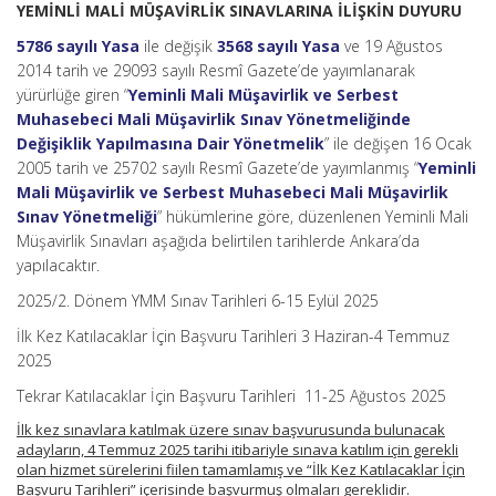
YEMİNLİ MALİ MÜŞAVİRLİK SINAVLARINA İLİŞKİN DUYURU
5786 sayılı Yasa
ile değişik
3568 sayılı Yasa
ve 19 Ağustos
2014 tarih ve 29093 sayılı Resmî Gazete’de yayımlanarak
yürürlüğe giren “
Yeminli Mali Müşavirlik ve Serbest
Muhasebeci Mali Müşavirlik Sınav Yönetmeliğinde
Değişiklik Yapılmasına Dair Yönetmelik
” ile değişen 16 Ocak
2005 tarih ve 25702 sayılı Resmî Gazete’de yayımlanmış “
Yeminli
Mali Müşavirlik ve Serbest Muhasebeci Mali Müşavirlik
Sınav Yönetmeliği
” hükümlerine göre, düzenlenen Yeminli Mali
Müşavirlik Sınavları aşağıda belirtilen tarihlerde Ankara’da
yapılacaktır.
2025/2. Dönem YMM Sınav Tarihleri 6-15 Eylül 2025
İlk Kez Katılacaklar İçin Başvuru Tarihleri 3 Haziran-4 Temmuz
2025
Tekrar Katılacaklar İçin Başvuru Tarihleri 11-25 Ağustos 2025
İlk kez sınavlara katılmak üzere sınav başvurusunda bulunacak
adayların, 4 Temmuz 2025 tarihi itibariyle sınava katılım için gerekli
olan hizmet sürelerini fiilen tamamlamış ve “İlk Kez Katılacaklar İçin
Başvuru Tarihleri” içerisinde başvurmuş olmaları gereklidir.