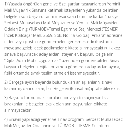
1) Yasada öngörülen genel ve özel şartları taşıyanlardan Yeminli
Mali Müşavirlik Sınavına katılmak isteyenlerin yukarıda belirtilen
belgeleri son başvuru tarihi mesai saati bitimine kadar “Türkiye
Serbest Muhasebeci Mali Müşavirler ve Yeminli Mali Müşavirler
Odaları Birliği (TÜRMOB)-Temel Eğitim ve Staj Merkezi (TESMER)
İncek Kızılcaşar Mah. 2669. Sok. No: 19 Gölbaşı-Ankara” adresine
elden veya posta ile göndermeleri gerekmektedir (Postada
meydana gelebilecek gecikmeler dikkate alınmayacaktır). İlk kez
sınava başvuracak adaylardan isteyenler, başvuru belgelerini
“Dijital Adım Mobil Uygulaması” üzerinden gönderebilirler. Sınav
başvuru belgelerini dijital ortamda gönderen adaylardan ayrıca,
fiziki ortamda evrak teslim etmeleri istenmeyecektir.
2) Gerçeğe aykırı beyanda bulundukları anlaşılanların, sınavı
kazanmış dahi olsalar, İzin Belgeleri (Ruhsatları) iptal edilecektir.
3) Başvuru formundaki soruların bir veya birkaçını yanıtsız
bırakanlar ile belgeleri eksik olanların başvuruları dikkate
alınmayacaktır.
4) Sınavın yapılacağı yerler ve sınav programı Serbest Muhasebeci
Mali Müşavirler Odalarının ve TÜRMOB – TESMER’in internet