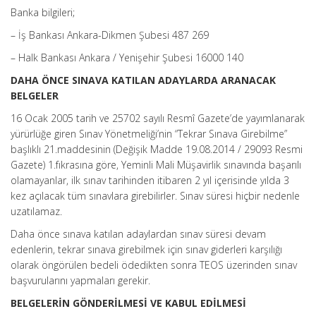
Banka bilgileri;
– İş Bankası Ankara-Dikmen Şubesi 487 269
– Halk Bankası Ankara / Yenişehir Şubesi 16000 140
DAHA ÖNCE SINAVA KATILAN ADAYLARDA ARANACAK
BELGELER
16 Ocak 2005 tarih ve 25702 sayılı Resmî Gazete’de yayımlanarak
yürürlüğe giren Sınav Yönetmeliği’nin “Tekrar Sınava Girebilme”
başlıklı 21.maddesinin (Değişik Madde 19.08.2014 / 29093 Resmi
Gazete) 1.fıkrasına göre, Yeminli Mali Müşavirlik sınavında başarılı
olamayanlar, ilk sınav tarihinden itibaren 2 yıl içerisinde yılda 3
kez açılacak tüm sınavlara girebilirler. Sınav süresi hiçbir nedenle
uzatılamaz.
Daha önce sınava katılan adaylardan sınav süresi devam
edenlerin, tekrar sınava girebilmek için sınav giderleri karşılığı
olarak öngörülen bedeli ödedikten sonra TEOS üzerinden sınav
başvurularını yapmaları gerekir.
BELGELERİN GÖNDERİLMESİ VE KABUL EDİLMESİ