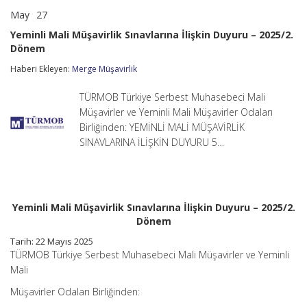
May
27
Yeminli
yorumlar kapalı
Mali
Yeminli Mali Müşavirlik Sınavlarına İlişkin Duyuru – 2025/2.
Müşavirlik
Dönem
Sınavlarına
İlişkin
Haberi Ekleyen:
Merge Müşavirlik
Duyuru
–
2025/2.
TÜRMOB Türkiye Serbest Muhasebeci Mali
Dönem
Müşavirler ve Yeminli Mali Müşavirler Odaları
için
Birliğinden: YEMİNLİ MALİ MÜŞAVİRLİK
SINAVLARINA İLİŞKİN DUYURU 5…
Yeminli Mali Müşavirlik Sınavlarına İlişkin Duyuru – 2025/2.
Dönem
Tarih: 22 Mayıs 2025
TÜRMOB Türkiye Serbest Muhasebeci Mali Müşavirler ve Yeminli
Mali
Müşavirler Odaları Birliğinden: