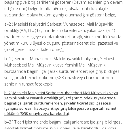
başlangıç ve bitiş tarihlerini gösteren (Devam edenler için devam
ettiğine dair) belge ile affa uğramış olsalar dahi kaçakçılık
suçlarından dolayı hüküm giymiş olunmadığını gösterir belge,
a–2 ) Mesleki faaliyetini Serbest Muhasebeci Mali Müşavirlik
ortaklığı (A.Ş, Ltd.) biçiminde sürdürenlerden; yukarıdaki (a–1)
maddedeki belgeye ek olarak şirket ortağı, şirket müdürü ya da
yönetim kurulu üyesi olduğunu gösterir ticaret sicil gazetesi ve
şirket genel imza sirküleri örneği,
b–1 ) Serbest Muhasebeci Mali Müşavirlik faaliyetini, Serbest
Muhasebeci Mali Müşavirlik veya Yeminli Mali Müşavirlik
bürolarında bağımlı çalışarak sürdürenlerden; işe giriş bildirgesi
ve sigortalı hizmet dökümü (SGK onaylı veya barkodlu), büro
sahibinin ruhsat fotokopisi,
b–2 ) Mesleki faaliyetini Serbest Muhasebeci Mali Müşavirlik veya
Yeminli Mali Müşavirlik ortaklığı (AŞ, Ltd.) biçimindeki iş yerlerinde
bağımlı çalışarak sürdürenlerden, şirketin ticaret sicil gazetesi
(çalışma süresini kapsayan), işe giriş bildirgesi ve sigortalı hizmet
dökümü (SGK onaylı veya karekodlu),
b–3 ) Ticari işletmelerde bağımlı çalışanlardan; işe giriş bildirgesi,
sigortalı hizmet dökümü (SGK onaylı veya karekodlu), çalışma