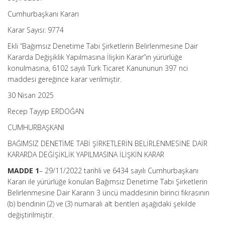
Cumhurbaşkanı Kararı
Karar Sayısı: 9774
Ekli “Bağımsız Denetime Tabi Şirketlerin Belirlenmesine Dair
Kararda Değişiklik Yapılmasına İlişkin Karar”ın yürürlüğe
konulmasına, 6102 sayılı Türk Ticaret Kanununun 397 nci
maddesi gereğince karar verilmiştir.
30 Nisan 2025
Recep Tayyip ERDOĞAN
CUMHURBAŞKANI
BAĞIMSIZ DENETİME TABİ ŞİRKETLERİN BELİRLENMESİNE DAİR
KARARDA DEĞİŞİKLİK YAPILMASINA İLİŞKİN KARAR
MADDE 1
– 29/11/2022 tarihli ve 6434 sayılı Cumhurbaşkanı
Kararı ile yürürlüğe konulan Bağımsız Denetime Tabi Şirketlerin
Belirlenmesine Dair Kararın 3 üncü maddesinin birinci fıkrasının
(b) bendinin (2) ve (3) numaralı alt bentleri aşağıdaki şekilde
değiştirilmiştir.