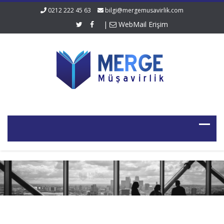
0212 222 45 63
bilgi@mergemusavirlik.com
|
WebMail Erişim