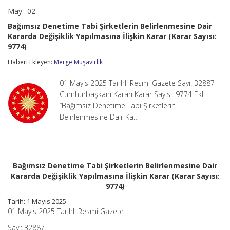
May
02
Bağımsız
yorumlar kapalı
Denetime
Bağımsız Denetime Tabi Şirketlerin Belirlenmesine Dair
Tabi
Kararda Değişiklik Yapılmasına İlişkin Karar (Karar Sayısı:
Şirketlerin
9774)
Belirlenmesine
Dair
Haberi Ekleyen:
Merge Müşavirlik
Kararda
Değişiklik
Yapılmasına
01 Mayıs 2025 Tarihli Resmi Gazete Sayı: 32887
İlişkin
Cumhurbaşkanı Kararı Karar Sayısı: 9774 Ekli
Karar
“Bağımsız Denetime Tabi Şirketlerin
(Karar
Sayısı:
Belirlenmesine Dair Ka…
9774)
için
Bağımsız Denetime Tabi Şirketlerin Belirlenmesine Dair
Kararda Değişiklik Yapılmasına İlişkin Karar (Karar Sayısı:
9774)
Tarih: 1 Mayıs 2025
01 Mayıs 2025 Tarihli Resmi Gazete
Sayı: 32887