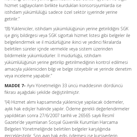
hizmet sağlayıcıların birlikte kurdukları konsorsiyumlarda ise
istihdam yükümlülüğü sadece özel sektör işyerinde yerine
getirilir.”
“(8) Yükleniciler, istihdam yükümlülüğünün yerine getirildiğini SGK
işe giriş bildirgesi veya SGK sigortalı hizmet listesi gibi belgeler ile
belgelendirmek ve il müdürlüğüne ikinci ve yedinci fıkralarda
belirtilen süreler içinde vermekle veya sistem üzerinden
bildirmekle yükümlüdürler. İl müdürlüğü, istihdam
yükümlülüğünün yerine getirilip getirilmediğinin kontrol edilmesi
amacıyla yükleniciden bilgi ve belge isteyebilir ve yerinde denetim
veya inceleme yapabilir.”
MADDE 7-
Aynı Yönetmeliğin 33 üncü maddesinin dördüncü
fıkrası aşağıdaki şekilde değiştirilmiştir.
“(4) Hizmet alımı kapsamında yükleniciye yapılacak ödemeler,
aylık hak edişler halinde yapılır. Ödeme gerekli değerlendirmeler
yapıldıktan sonra 27/6/2007 tarihli ve 26565 sayılı Resmî
Gazete’de yayımlanan Sosyal Güvenlik Kurumları Harcama
Belgeleri Yönetmeliğinde belirtilen belgeler karşılığında
gerçekleştirilir. Son ayın hak ediş ödemesi ise kursiyerlerin