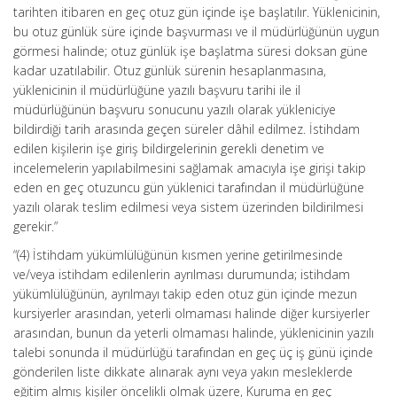
tarihten itibaren en geç otuz gün içinde işe başlatılır. Yüklenicinin,
bu otuz günlük süre içinde başvurması ve il müdürlüğünün uygun
görmesi halinde; otuz günlük işe başlatma süresi doksan güne
kadar uzatılabilir. Otuz günlük sürenin hesaplanmasına,
yüklenicinin il müdürlüğüne yazılı başvuru tarihi ile il
müdürlüğünün başvuru sonucunu yazılı olarak yükleniciye
bildirdiği tarih arasında geçen süreler dâhil edilmez. İstihdam
edilen kişilerin işe giriş bildirgelerinin gerekli denetim ve
incelemelerin yapılabilmesini sağlamak amacıyla işe girişi takip
eden en geç otuzuncu gün yüklenici tarafından il müdürlüğüne
yazılı olarak teslim edilmesi veya sistem üzerinden bildirilmesi
gerekir.”
“(4) İstihdam yükümlülüğünün kısmen yerine getirilmesinde
ve/veya istihdam edilenlerin ayrılması durumunda; istihdam
yükümlülüğünün, ayrılmayı takip eden otuz gün içinde mezun
kursiyerler arasından, yeterli olmaması halinde diğer kursiyerler
arasından, bunun da yeterli olmaması halinde, yüklenicinin yazılı
talebi sonunda il müdürlüğü tarafından en geç üç iş günü içinde
gönderilen liste dikkate alınarak aynı veya yakın mesleklerde
eğitim almış kişiler öncelikli olmak üzere, Kuruma en geç