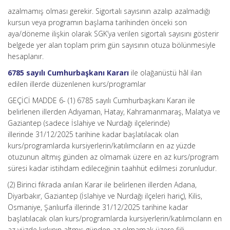
azalmamış olması gerekir. Sigortalı sayısının azalıp azalmadığı
kursun veya programın başlama tarihinden önceki son
aya/döneme ilişkin olarak SGK’ya verilen sigortalı sayısını gösterir
belgede yer alan toplam prim gün sayısının otuza bölünmesiyle
hesaplanır.
6785 sayılı Cumhurbaşkanı Kararı
ile olağanüstü hâl ilan
edilen illerde düzenlenen kurs/programlar
GEÇİCİ MADDE 6- (1) 6785 sayılı Cumhurbaşkanı Kararı ile
belirlenen illerden Adıyaman, Hatay, Kahramanmaraş, Malatya ve
Gaziantep (sadece İslahiye ve Nurdağı ilçelerinde)
illerinde 31/12/2025 tarihine kadar başlatılacak olan
kurs/programlarda kursiyerlerin/katılımcıların en az yüzde
otuzunun altmış günden az olmamak üzere en az kurs/program
süresi kadar istihdam edileceğinin taahhüt edilmesi zorunludur.
(2) Birinci fıkrada anılan Karar ile belirlenen illerden Adana,
Diyarbakır, Gaziantep (İslahiye ve Nurdağı ilçeleri hariç), Kilis,
Osmaniye, Şanlıurfa illerinde 31/12/2025 tarihine kadar
başlatılacak olan kurs/programlarda kursiyerlerin/katılımcıların en
az yüzde kırkının altmış günden az olmamak üzere fiili