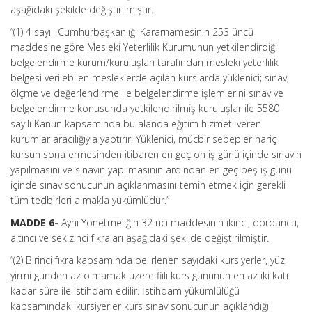
aşağıdaki şekilde değiştirilmiştir.
“(1) 4 sayılı Cumhurbaşkanlığı Kararnamesinin 253 üncü
maddesine göre Mesleki Yeterlilik Kurumunun yetkilendirdiği
belgelendirme kurum/kuruluşları tarafından mesleki yeterlilik
belgesi verilebilen mesleklerde açılan kurslarda yüklenici; sınav,
ölçme ve değerlendirme ile belgelendirme işlemlerini sınav ve
belgelendirme konusunda yetkilendirilmiş kuruluşlar ile 5580
sayılı Kanun kapsamında bu alanda eğitim hizmeti veren
kurumlar aracılığıyla yaptırır. Yüklenici, mücbir sebepler hariç
kursun sona ermesinden itibaren en geç on iş günü içinde sınavın
yapılmasını ve sınavın yapılmasının ardından en geç beş iş günü
içinde sınav sonucunun açıklanmasını temin etmek için gerekli
tüm tedbirleri almakla yükümlüdür.”
MADDE 6-
Aynı Yönetmeliğin 32 nci maddesinin ikinci, dördüncü,
altıncı ve sekizinci fıkraları aşağıdaki şekilde değiştirilmiştir.
“(2) Birinci fıkra kapsamında belirlenen sayıdaki kursiyerler, yüz
yirmi günden az olmamak üzere fiili kurs gününün en az iki katı
kadar süre ile istihdam edilir. İstihdam yükümlülüğü
kapsamındaki kursiyerler kurs sınav sonucunun açıklandığı