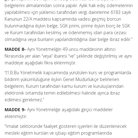
belgelerini almalarından sonra yapılır. Aylık hak ediş ödemelerinin
yapılabilmesi için yüklenici tarafından vergi dairelerine 6183 sayılı
Kanunun 22/A maddesi kapsamında vadesi geçmiş borcun
bulunmadığına ilişkin belge, SGK primi, prime ilişkin borç ile SGK
ve Kurum tarafından kesilmiş ve ödenmemiş idari para cezası
olmadığına veya bunların yapılandırıldığına dair belge ibraz edilir.”
MADDE 8-
Aynı Yönetmeliğin 49 uncu maddesinin altıncı
fıkrasında yer alan “veya” ibaresi “ve” şeklinde değiştirilmiş ve aynı
maddeye aşağıdaki fıkra eklenmiştir.
“(13) Bu Yönetmelik kapsamında yürütülen kurs ve programlarda
bildirim yükümlülüğüne ilişkin Genel Müdürlükçe belirlenen
belgelerin, Kurum tarafından kamu kurum ve kuruluşlarından
elektronik ortamda temin edilebilmesi halinde ayrıca ibraz
edilmesi gerekmez.”
MADDE 9-
Aynı Yönetmeliğe aşağıdaki geçici maddeler
eklenmiştir.
“İmalat sektöründe faaliyet gösteren işyerleri ile düzenlenecek
mesleki eğitim kursları ve işbaşı eğitim programlarında