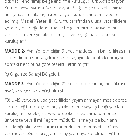
dd) Yetkilendirilmiş belgelendirme kuruluşu: Türk Akreditasyon
Kurumu veya Avrupa Akreditasyon Birliği ile çok taraflı tanıma
anlaşması imzalamış akreditasyon kurumlarından akredite
edilmiş; Mesleki Yeterlilik Kurumu tarafından ulusal yeterliliklere
göre ölçme, değerlendirme ve belgelendirme faaliyetlerini
yürütmek üzere yetkilendirilmiş, tüzel kişiliği haiz kurum ve
kuruluşları,”
MADDE 2-
Aynı Yönetmeliğin 9 uncu maddesinin birinci fıkrasının
(c) bendinden sonra gelmek üzere aşağıdaki bent eklenmiş ve
sonraki bent buna göre teselsül ettirilmiştir.
“ç) Organize Sanayi Bölgeleri.”
MADDE 3-
Aynı Yönetmeliğin 22 nci maddesinin üçüncü fıkrası
aşağıdaki şekilde değiştirilmiştir.
“(3) UMS ve/veya ulusal yeterlilikleri yayımlanmayan mesleklerde
ise kurs eğitim programları; yüklenicilerle veya iş birliği yapılan
kuruluşlarla sözleşme veya protokol imzalanmadan önce
üniversite veya il millî eğitim müdürlüklerine ya da bunların
belirlediği okul veya kurum müdürlüklerine onaylatılır. Onay
verilmeyen eğitim programları uygulamaya konulmaz. Eğitim