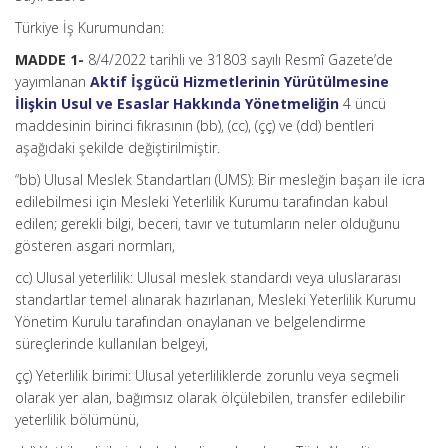
Türkiye İş Kurumundan:
MADDE 1-
8/4/2022 tarihli ve 31803 sayılı Resmî Gazete’de
yayımlanan
Aktif İşgücü Hizmetlerinin Yürütülmesine
İlişkin Usul ve Esaslar Hakkında Yönetmeliğin
4 üncü
maddesinin birinci fıkrasının (bb), (cc), (çç) ve (dd) bentleri
aşağıdaki şekilde değiştirilmiştir.
“bb) Ulusal Meslek Standartları (UMS): Bir mesleğin başarı ile icra
edilebilmesi için Mesleki Yeterlilik Kurumu tarafından kabul
edilen; gerekli bilgi, beceri, tavır ve tutumların neler olduğunu
gösteren asgari normları,
cc) Ulusal yeterlilik: Ulusal meslek standardı veya uluslararası
standartlar temel alınarak hazırlanan, Mesleki Yeterlilik Kurumu
Yönetim Kurulu tarafından onaylanan ve belgelendirme
süreçlerinde kullanılan belgeyi,
çç) Yeterlilik birimi: Ulusal yeterliliklerde zorunlu veya seçmeli
olarak yer alan, bağımsız olarak ölçülebilen, transfer edilebilir
yeterlilik bölümünü,