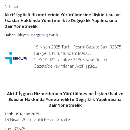
Nis
25
Aktif
yorumlar kapalı
İşgücü
Aktif İşgücü Hizmetlerinin Yürütülmesine İlişkin Usul ve
Hizmetlerinin
Esaslar Hakkında Yönetmelikte Değişiklik Yapılmasına
Yürütülmesine
Dair Yönetmelik
İlişkin
Usul
Haberi Ekleyen:
Merge Müşavirlik
ve
Esaslar
Hakkında
19 Nisan 2025 Tarihli Resmi Gazete Sayı: 32875
Yönetmelikte
Türkiye İş Kurumundan: MADDE
Değişiklik
1- 8/4/2022 tarihli ve 31803 sayılı Resmî
Yapılmasına
Dair
Gazete’de yayımlanan Aktif İşgüc…
Yönetmelik
için
Aktif İşgücü Hizmetlerinin Yürütülmesine İlişkin Usul ve
Esaslar Hakkında Yönetmelikte Değişiklik Yapılmasına
Dair Yönetmelik
Tarih: 19 Nisan 2025
19 Nisan 2025 Tarihli Resmi Gazete
Sayı: 32875