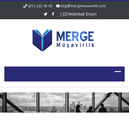
0212 222 45 63
bilgi@mergemusavirlik.com
|
WebMail Erişim