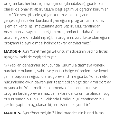
programları, her kurs için ayrı ayrı onaylanabileceği gibi toplu
olarak da onaylatılabilir. MEB’e bağlı eğitim ve öğretim kurumları
ile MEB’in verdiği izinle çalışan kurum ve kuruluşların
gerçekleştirecekleri kurslara ilişkin eğitim programlarının onay
işlemleri kendi ilgili mevzuatına göre yapılır. MEB tarafından
onaylanan ve yayımlanan eğitim programları ile daha önce
usulüne göre onaylatılmış eğitim programı, yürürlükte olan eğitim
programı ile aynı olması halinde tekrar onaylatılmaz.”
MADDE 4-
Aynı Yönetmeliğin 24 üncü maddesinin yedinci fıkrası
aşağıdaki şekilde değiştirilmiştir.
“(7) Yapılan denetimler sonucunda Kurumu aldatmaya yönelik
harekette bulunma, sahte ve yanıltıcı belge düzenleme ve kendi
yerine başkasını eğitici olarak görevlendirme gibi bu Yönetmelik
hükümlerine aykırı davranışları tespit edilen eğiticiler yirmi dört ay
boyunca bu Yönetmelik kapsamında düzenlenen kurs ve
programlarda görev alamaz ve haklarında Kurum tarafından suç
duyurusunda bulunulur. Hakkında il müdürlüğü tarafından bu
şekilde yaptırım uygulanan kişiler sisteme kaydedilir.”
MADDE 5-
Aynı Yönetmeliğin 31 inci maddesinin birinci fıkrası