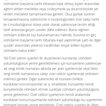
istihdamın başlama tarihi itibarıyla kayıt olmuş kişiler arasından
eğitim verilen meslekte veya sözleşmede ya da protokolde yer
verilen meslekte tamamlanması gerekir. Otuz günlük sürenin
hesaplanmasına, yüklenicinin il müdürlüğünden liste talep tarihi
ile il müdürlüğünün listeyi yazılı olarak yükleniciye teslim ettiği
tarih arasında geçen süreler dâhil edilmez. Buna rağmen
istihdam edilecek kişi bulunamaması halinde, Kuruma en geç
istihdamın başlama tarihi itibarıyla kayıt yaptırılmak şartı ile diğer
işsizler arasından yüklenici tarafından tespit edilen kişilerin
istihdamı kabul edilir.”
“(6) Özel sektör işyerleri ile düzenlenen kurslarda; istihdam
yükümlülüğünün yerine getirilebilmesi için kursiyerlerin yükleniciye
ait vergi kimlik numarası altında yer alan işyerlerinde veya farklı
vergi kimlik numarasına sahip özel sektör işyerlerinde istihdam
edilmesi gerekir. Diğer yükleniciler ile bunların birlikte
kurdukları konsorsiyumlar ve iş ortaklıkları, kursiyerleri kendi
bünyelerinde istihdam etmek suretiyle istihdam yükümlülüğünü
yerine getiremez. Özel sektör işyerlerinin kendi aralarında
kurdukları konsorsiyumlarda istihdam yükümlülüğü bu işyerlerinin
herhangi birinde yerine getirilebilir. Özel sektör işyerleri ile diğer