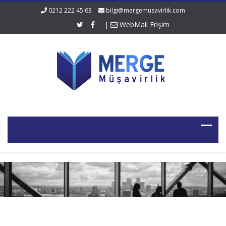
0212 222 45 63
bilgi@mergemusavirlik.com
|
WebMail Erişim