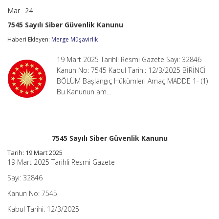
Mar
24
7545
yorumlar kapalı
Sayılı
7545 Sayılı Siber Güvenlik Kanunu
Siber
Güvenlik
Haberi Ekleyen:
Merge Müşavirlik
Kanunu
için
19 Mart 2025 Tarihli Resmi Gazete Sayı: 32846
Kanun No: 7545 Kabul Tarihi: 12/3/2025 BİRİNCİ
BÖLÜM Başlangıç Hükümleri Amaç MADDE 1- (1)
Bu Kanunun am…
7545 Sayılı Siber Güvenlik Kanunu
Tarih: 19 Mart 2025
19 Mart 2025 Tarihli Resmi Gazete
Sayı: 32846
Kanun No: 7545
Kabul Tarihi: 12/3/2025