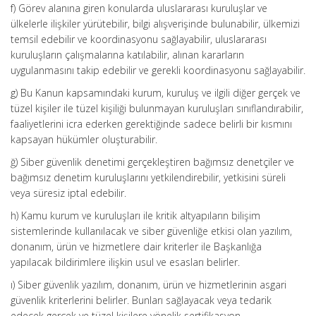
f) Görev alanına giren konularda uluslararası kuruluşlar ve
ülkelerle ilişkiler yürütebilir, bilgi alışverişinde bulunabilir, ülkemizi
temsil edebilir ve koordinasyonu sağlayabilir, uluslararası
kuruluşların çalışmalarına katılabilir, alınan kararların
uygulanmasını takip edebilir ve gerekli koordinasyonu sağlayabilir.
g) Bu Kanun kapsamındaki kurum, kuruluş ve ilgili diğer gerçek ve
tüzel kişiler ile tüzel kişiliği bulunmayan kuruluşları sınıflandırabilir,
faaliyetlerini icra ederken gerektiğinde sadece belirli bir kısmını
kapsayan hükümler oluşturabilir.
ğ) Siber güvenlik denetimi gerçekleştiren bağımsız denetçiler ve
bağımsız denetim kuruluşlarını yetkilendirebilir, yetkisini süreli
veya süresiz iptal edebilir.
h) Kamu kurum ve kuruluşları ile kritik altyapıların bilişim
sistemlerinde kullanılacak ve siber güvenliğe etkisi olan yazılım,
donanım, ürün ve hizmetlere dair kriterler ile Başkanlığa
yapılacak bildirimlere ilişkin usul ve esasları belirler.
ı) Siber güvenlik yazılım, donanım, ürün ve hizmetlerinin asgari
güvenlik kriterlerini belirler. Bunları sağlayacak veya tedarik
edecek gerçek ve tüzel kişilere yönelik sertifikasyon,