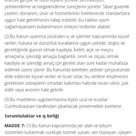
yetkilendirme ve belgelendirme süreçlerini yönetir. Siber güvenlik
yazılım, donanım, ürün ve hizmetlerinin belirlenecek standartlara
uygun hale getirilmesini talep edebilir, bu talebe uyum
sağlamayanların kullanılmasını önleyici tedbirler alabilir.
(2) Bu Kanun uyarınca yürütülen iş ve işlemler kapsamında kişisel
veriler; hukuka ve dürüstlük kurallarına uygun şekilde, doğru ve
gerektiğinde güncel olmak kaydıyla, belirli, açık ve meşru
amaçlarla, işlendiği amaçla bağlantılı, sınırlı ve ölçülü olmak
kaydıyla ve işlendiği amaç için gerekli olan süre kadar muhafaza
edilmek üzere işlenir. Bu Kanunda belirtilen yetkiler çerçevesinde
elde edilecek kişisel veriler ve ticari sırlar; bu verilere erişilmesini
gerektiren sebeplerin ortadan kalkması halinde resen silinir, yok
edilir veya anonim hale getirilir.
(3) Bu maddenin uygulanmasına ilişkin usul ve esaslar
Cumhurbaşkanı tarafından çıkarılacak yönetmelikle belirlenir.
Sorumluluklar ve iş birliği
MADDE 7-
(1) Bu Kanun kapsamında yer alan ve bilişim
sistemleri kullanmak suretiyle hizmet sunan, veri toplayan, işleyen