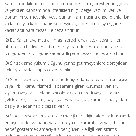
Kanunla yetkilendirilen mercilerin ve denetim görevlilerinin görev
ve yetkileri kapsamında istedikleri bilgi, belge, yazılım, veri ve
donanımı vermeyenler veya bunların alınmasına engel olanlar bir
yıldan üç yıla kadar hapis ve beşyüz günden binbeşyüz güne
kadar adli para cezası ile cezalandırılır.
(2) Bu Kanun uyarınca alınması gerekli onay, yetki veya izinleri
almaksızın faaliyet yürütenler iki yıldan dört yıla kadar hapis ve
bin günden ikibin güne kadar adli para cezası ile cezalandırılır.
(3) Sır saklama yükümlülüğünü yerine getirmeyenlere dört yıldan
sekiz yıla kadar hapis cezası verilir.
(4) Siber uzayda veri sızıntısı nedeniyle daha önce yer alan kişisel
veya kritik kamu hizmeti kapsamına giren kurumsal verileri,
kişilerin veya kurumların izni olmaksızın ücretli veya ücretsiz
şekilde erişime açan, paylaşan veya satışa çıkaranlara üç yıldan
beş yıla kadar hapis cezası verilir.
(5) Siber uzayda veri sızıntısı olmadığını bildiği halde halk arasında
endişe, korku ve panik yaratmak ya da kurumları veya şahısları
hedef göstermek amacıyla siber güvenlikle ilgili veri sızıntısı
olduğuna yönelik gerçeğe aykırı içerik oluşturanlara veya bu