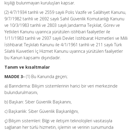
kişiliği bulunmayan kuruluşları kapsar.
(2) 4/7/1934 tarihli ve 2559 sayılı Polis Vazife ve Salâhiyet Kanunu,
9/7/1982 tarihli ve 2692 sayılı Sahil Güvenlik Komutanlığı Kanunu
ve 10/3/1983 tarihli ve 2803 sayılı Jandarma Teşkilat, Görev ve
Yetkileri Kanunu uyarınca yürütülen istihbari faaliyetler ile
1/11/1983 tarihli ve 2937 sayılı Devlet İstihbarat Hizmetleri ve Milli
İstihbarat Teşkilatı Kanunu ile 4/1/1961 tarihli ve 211 sayılı Türk
Silahlı Kuvvetleri İç Hizmet Kanunu uyarınca yürütülen faaliyetler
bu Kanun kapsamı dışındadır.
Tanım ve kısaltmalar
MADDE 3-
(1) Bu Kanunda geçen;
a) Barındırma: Bilişim sistemlerinin harici bir veri merkezinde
bulundurulmasını,
b) Başkan: Siber Güvenlik Başkanını,
c) Başkanlık: Siber Güvenlik Başkanlığını,
ç) Bilişim sistemleri: Bilgi ve iletişim teknolojileri vasıtasıyla
sağlanan her türlü hizmetin, işlemin ve verinin sunumunda