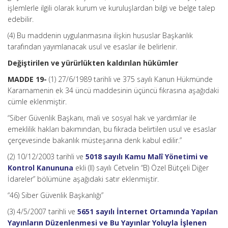
işlemlerle ilgili olarak kurum ve kuruluşlardan bilgi ve belge talep
edebilir.
(4) Bu maddenin uygulanmasına ilişkin hususlar Başkanlık
tarafından yayımlanacak usul ve esaslar ile belirlenir.
Değiştirilen ve yürürlükten kaldırılan hükümler
MADDE 19-
(1) 27/6/1989 tarihli ve 375 sayılı Kanun Hükmünde
Kararnamenin ek 34 üncü maddesinin üçüncü fıkrasına aşağıdaki
cümle eklenmiştir.
“Siber Güvenlik Başkanı, mali ve sosyal hak ve yardımlar ile
emeklilik hakları bakımından, bu fıkrada belirtilen usul ve esaslar
çerçevesinde bakanlık müsteşarına denk kabul edilir.”
(2) 10/12/2003 tarihli ve
5018 sayılı Kamu Malî Yönetimi ve
Kontrol Kanununa
ekli (II) sayılı Cetvelin “B) Özel Bütçeli Diğer
İdareler” bölümüne aşağıdaki satır eklenmiştir.
“46) Siber Güvenlik Başkanlığı”
(3) 4/5/2007 tarihli ve
5651 sayılı İnternet Ortamında Yapılan
Yayınların Düzenlenmesi ve Bu Yayınlar Yoluyla İşlenen