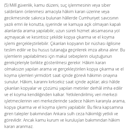
(5) Millî güvenlik, kamu düzeni, suç işlenmesinin veya siber
saldırıların önlenmesi amacıyla hâkim kararı üzerine veya
gecikmesinde sakınca bulunan hâllerde Cumhuriyet savcısının
yazılı emri ile konutta, işyerinde ve kamuya açık olmayan kapalı
alanlarda arama yapılabilir, uzun süreli hizmet aksamasına yol
açmayacak ve kesintisiz şekilde kopya çıkarma ve el koyma
işlemi gerçekleştirilebilir. Çıkarılan kopyanın bir nüshası ilgilisine
teslim edilir ve bu husus tutanağa geçirilerek imza altına alınır. Bu
işlemlerin yapılabilmesi için makul sebeplerin oluştuğunun
gerekçeleriyle birlikte gösterilmesi gerekir. Hâkim kararı
olmaksızın yapılan arama ve gerçekleştirilen kopya çıkarma ve el
koyma işlemleri yirmidört saat içinde görevli hâkimin onayına
sunulur. Hâkim, kararını kırksekiz saat içinde açıklar; aksi hâlde
çıkarılan kopyalar ve çözümü yapılan metinler derhâl imha edilir
ve el koyma kendiliğinden kalkar. Yetkilendirilmiş veri merkezi
işletmecilerinin veri merkezlerinde sadece hâkim kararıyla arama,
kopya çıkarma ve el koyma işlemi yapılabilir. Bu fıkra kapsamına
giren talepler bakımından Ankara sulh ceza hâkimliği yetkili ve
görevlidir. Ancak kamu kurum ve kuruluşları bakımından hâkim
kararı aranmaz.