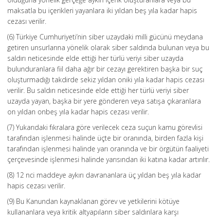
maksatla bu içerikleri yayanlara iki yıldan beş yıla kadar hapis
cezası verilir.
(6) Türkiye Cumhuriyeti’nin siber uzaydaki milli gücünü meydana
getiren unsurlarına yönelik olarak siber saldırıda bulunan veya bu
saldırı neticesinde elde ettiği her türlü veriyi siber uzayda
bulunduranlara fiil daha ağır bir cezayı gerektiren başka bir suç
oluşturmadığı takdirde sekiz yıldan oniki yıla kadar hapis cezası
verilir. Bu saldırı neticesinde elde ettiği her türlü veriyi siber
uzayda yayan, başka bir yere gönderen veya satışa çıkaranlara
on yıldan onbeş yıla kadar hapis cezası verilir.
(7) Yukarıdaki fıkralara göre verilecek ceza suçun kamu görevlisi
tarafından işlenmesi halinde üçte bir oranında, birden fazla kişi
tarafından işlenmesi halinde yarı oranında ve bir örgütün faaliyeti
çerçevesinde işlenmesi halinde yarısından iki katına kadar artırılır.
(8) 12 nci maddeye aykırı davrananlara üç yıldan beş yıla kadar
hapis cezası verilir.
(9) Bu Kanundan kaynaklanan görev ve yetkilerini kötüye
kullananlara veya kritik altyapıların siber saldırılara karşı