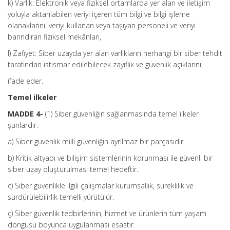
k) Varlık: Elektronik veya fiziksel ortamlarda yer alan ve iletişim
yoluyla aktarılabilen veriyi içeren tüm bilgi ve bilgi işleme
olanaklarını, veriyi kullanan veya taşıyan personeli ve veriyi
barındıran fiziksel mekânları,
l) Zafiyet: Siber uzayda yer alan varlıkların herhangi bir siber tehdit
tarafından istismar edilebilecek zayıflık ve güvenlik açıklarını,
ifade eder.
Temel ilkeler
MADDE 4-
(1) Siber güvenliğin sağlanmasında temel ilkeler
şunlardır:
a) Siber güvenlik milli güvenliğin ayrılmaz bir parçasıdır.
b) Kritik altyapı ve bilişim sistemlerinin korunması ile güvenli bir
siber uzay oluşturulması temel hedeftir.
c) Siber güvenlikle ilgili çalışmalar kurumsallık, süreklilik ve
sürdürülebilirlik temelli yürütülür.
ç) Siber güvenlik tedbirlerinin, hizmet ve ürünlerin tüm yaşam
döngüsü boyunca uygulanması esastır.