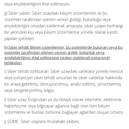
veya erişilebilirliğinin ihlal edilmesini,
ğ) Siber saldırı: Siber uzaydaki bilişim sistemlerinin ve bu
sistemler tarafından işlenen verinin gizliliği, bütünlüğü veya
erişilebilirliğini ortadan kaldırmak amacıyla, siber uzayın herhangi
bir yerindeki kişi veya bilişim sistemlerine yönelik olarak kasıtlı
yapılan işlemleri,
h) Siber tehdit: Bilişim sistemlerinin, bu sistemlerde bulunan veya bu
sistemler tarafından işlenen verinin gizlilik, bütünlük veya
erişilebilirliğinin ihlal edilmesine neden olabilecek potansiyel
tehlikeleri,
ı) Siber tehdit istihbaratı: Siber uzaydaki varlıklara yönelik mevcut
veya potansiyel siber tehdit unsurları ile siber saldırılar hakkında
bir araya getirilmiş, dönüştürülmüş, analiz edilmiş, yorumlanmış
veya zenginleştirilmiş bilgiyi,
i) Siber uzay: Doğrudan ya da dolaylı olarak internete, elektronik
haberleşme veya bilgisayar ağlarına bağlı olan tüm bilişim
sistemlerini ve bunları birbirine bağlayan ağlardan oluşan ortamı,
j) SOME: Siber olaylara müdahale ekibini,