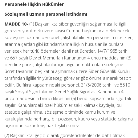
Personele İlişkin Hükümler
Sözleşmeli uzman personel istihdamı
MADDE 10-
(1) Başkanlıkta siber güvenliğin sağlanması ile ilgili
görevleri yürütmek üzere sayısı Cumhurbaşkanınca belirlenecek
sözleşmeli uzman personel çalıştırılabilir. Bu personelin nitelikleri,
atanma şartları gibi istihdamlarına ilişkin hususlar ile bunlara
verilecek her türlü ödemeler dahil net ücretler, 14/7/1965 tarihli
ve 657 sayılı Devlet Memurları Kanununun 4 üncü maddesinin (B)
bendine göre çalıştırılanlar için uygulanmakta olan sözleşme
ücret tavanının beş katını aşmamak üzere Siber Güvenlik Kurulu
tarafından ilgililerin yürüteceği görevler göz önüne alınarak tespit
edilir. Bu fıkra kapsamındaki personel, 31/5/2006 tarihli ve 5510
sayılı Sosyal Sigortalar ve Genel Sağlık Sigortası Kanununun 4
üncü maddesinin birinci fıkrasının (a) bendi kapsamında sigortalı
sayılır. Kanunlardaki özel hükümler saklı kalmak kaydıyla, bu
statüde çalıştırılma, sözleşme bitiminde kamu kurum ve
kuruluşlarında herhangi bir pozisyon, kadro veya statüde çalışma
açısından kazanılmış hak teşkil etmez.
(2) Başkanlıkta; geçici olarak görevlendirilenler de dahil olmak