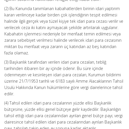
(2) Bu Kanunda tanımlanan kabahatlerden birinin idari yaptırım
kararı verilinceye kadar birden çok işlendiğinin tespit edilmesi
halinde ilgili gerçek veya tüzel kişiye tek idari para cezası verilir ve
verilecek ceza iki katını aşmayacak şekilde artırılarak uygulanır.
Kabahatin işlenmesi nedeniyle bir menfaat temin edilmesi veya
zarara sebebiyet verilmesi halinde verilecek idari para cezasının
miktarı bu menfaat veya zararın üç katından az beş katından
fazla olamaz.
(3) Başkanlık tarafından verilen idari para cezaları, tebliğ
tarihinden itibaren bir ay içinde ödenir. Bu süre içinde
ödenmeyen ve kesinleşen idari para cezaları, Kurumun bildirimi
üzerine 21/7/1953 tarihli ve 6183 sayılı Amme Alacaklarının Tahsil
Usulü Hakkında Kanun hükümlerine göre vergi dairelerince tahsil
edilir.
(4) Tahsil edilen idari para cezalarının yüzde ellisi Başkanlık
bütçesine, yüzde ellisi genel bütçeye gelir kaydedilir. Başkanlığın
tahsil ettiği idari para cezalarından ayrılan genel bütçe payı; vergi
dairesince tahsil edilen idari para cezalarından ayrılan Başkanlık
payı, tahsilatı takip eden ay sonuna kadar aktarılır.