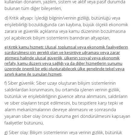
kullanılan donanım, yazılım, sistem ve aktif veya pasif durumda
bulunan tüm diğer bileşenleri,
d) Kritik altyapı: İşlediği bilginin/verinin gizliliği, bütünlüğü veya
erişilebilirliği bozulduğunda can kaybına, büyük ölçekli ekonomik
zarara ve güvenlik açıklarına veya kamu düzeninin bozulmasına
yol açabilecek bilişim sistemlerini barındıran altyapıları,
e) Kritik kamu hizmeti: Ulusal, toplumsal veya ekonomik faaliyetlerin
sürdürülmesi için gerekli olan ve kesintiye uğraması veya zarar
görmesi halinde ulusal güvenlik, ülkenin sosyal veya ekonomik
refahı, kamu düzeni veya sağlığı ya da diğer hizmetlerin sunumu
üzerinde önemli bir etki oluşturabilecek ülke genelinde tekel veya
sınırlı ikame ile sunulan hizmeti,
f) Siber güvenlik: Siber uzayı oluşturan bilişim sistemlerinin
saldırılardan korunmasını, bu ortamda işlenen verinin gizlilik,
bütünlük ve erişilebilirliğinin güvence altına alınmasını, saldırıların
ve siber olayların tespit edilmesini, bu tespitlere karşı tepki ve
alarm mekanizmalarının devreye alınmasını ve sonrasında
yaşanan siber olay öncesi duruma geri döndürülmesini kapsayan
faaliyetler bütününü,
g) Siber olay: Bilişim sistemlerinin veya verinin gizlilik, bütünlük