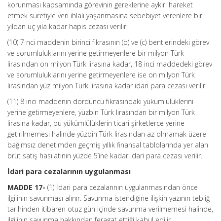
korunması kapsamında görevinin gereklerine aykırı hareket
etmek suretiyle veri ihlali yaşanmasına sebebiyet verenlere bir
yıldan üç yıla kadar hapis cezası verilir.
(10) 7 nci maddenin birinci fıkrasının (b) ve (c) bentlerindeki görev
ve sorumluluklarını yerine getirmeyenlere bir milyon Türk
lirasından on milyon Türk lirasına kadar, 18 inci maddedeki görev
ve sorumluluklarını yerine getirmeyenlere ise on milyon Türk
lirasından yüz milyon Türk lirasına kadar idari para cezası verilir.
(11) 8 inci maddenin dördüncü fıkrasındaki yükümlülüklerini
yerine getirmeyenlere, yüzbin Türk lirasından bir milyon Türk
lirasına kadar, bu yükümlülüklerin ticari şirketlerce yerine
getirilmemesi halinde yüzbin Türk lirasından az olmamak üzere
bağımsız denetimden geçmiş yıllık finansal tablolarında yer alan
brüt satış hasılatının yüzde 5’ine kadar idari para cezası verilir.
İdari para cezalarının uygulanması
MADDE 17-
(1) İdari para cezalarının uygulanmasından önce
ilgilinin savunması alınır. Savunma istendiğine ilişkin yazının tebliğ
tarihinden itibaren otuz gün içinde savunma verilmemesi halinde,
ilgilinin savunma hakkından feragat ettiği kabul edilir.