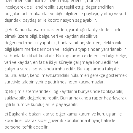
üzerinden saldırılara ait izleri takip edebilir, bunları
inceleyerek delillendirebilir, suç teşkil ettiği değerlendirilen
bulguları adli makamlar ve diğer ilgililer ile paylaşır, yurt içi ve yurt
dışındaki paydaşlar ile koordinasyon sağlayabilir.
ç) Bu Kanun kapsamındakilerden, yürüttüğü faaliyetlerle sınırlı
olmak üzere bilgi, belge, veri ve kayıtları alabilir ve
değerlendirmesini yapabilir, bunlara ait arşivlerden, elektronik
bilgi işlem merkezlerinden ve iletişim altyapısından yararlanabilir
ve bunlarla irtibat kurabilir. Bu kapsamda elde edilen bilgi, belge,
veri ve kayıtlar, en fazla iki yıl süreyle çalışmaya konu edilir ve
çalışma süresi sonrasında imha edilir. Bu kapsamda talepte
bulunulanlar, kendi mevzuatındaki hükümleri gerekçe göstermek
suretiyle talebin yerine getirilmesinden kaçınamazlar.
d) Bilişim sistemlerindeki log kayıtlarını bünyesinde toplayabilir,
saklayabilir, değerlendirebilir. Bunlar hakkında rapor hazırlayarak
ilgili kurum ve kuruluşlar ile paylaşabilir.
e) Başkanlık, bakanlıklar ve diğer kamu kurum ve kuruluşları ile
koordineli olarak siber güvenlik konularında ihtiyaç halinde
personel tefrik edebilir.