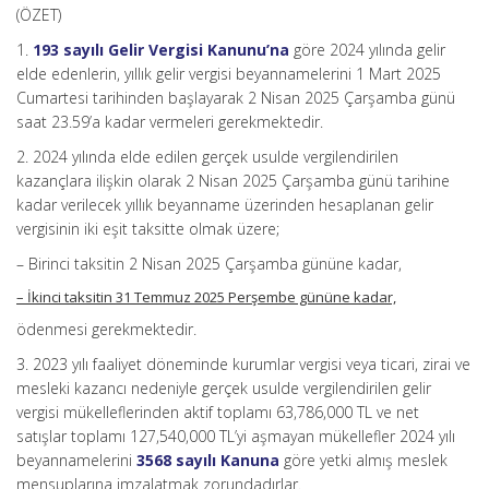
(ÖZET)
1.
193 sayılı Gelir Vergisi Kanunu’na
göre 2024 yılında gelir
elde edenlerin, yıllık gelir vergisi beyannamelerini 1 Mart 2025
Cumartesi tarihinden başlayarak 2 Nisan 2025 Çarşamba günü
saat 23.59’a kadar vermeleri gerekmektedir.
2. 2024 yılında elde edilen gerçek usulde vergilendirilen
kazançlara ilişkin olarak 2 Nisan 2025 Çarşamba günü tarihine
kadar verilecek yıllık beyanname üzerinden hesaplanan gelir
vergisinin iki eşit taksitte olmak üzere;
– Birinci taksitin 2 Nisan 2025 Çarşamba gününe kadar,
– İkinci taksitin 31 Temmuz 2025 Perşembe gününe kadar,
ödenmesi gerekmektedir.
3. 2023 yılı faaliyet döneminde kurumlar vergisi veya ticari, zirai ve
mesleki kazancı nedeniyle gerçek usulde vergilendirilen gelir
vergisi mükelleflerinden aktif toplamı 63,786,000 TL ve net
satışlar toplamı 127,540,000 TL’yi aşmayan mükellefler 2024 yılı
beyannamelerini
3568 sayılı Kanuna
göre yetki almış meslek
mensuplarına imzalatmak zorundadırlar.