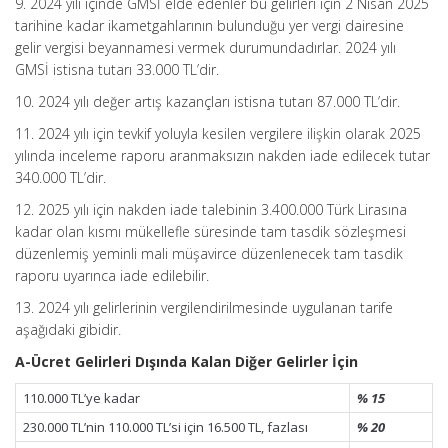
9. 2024 yılı içinde GMSİ elde edenler bu gelirleri için 2 Nisan 2025
tarihine kadar ikametgahlarının bulunduğu yer vergi dairesine
gelir vergisi beyannamesi vermek durumundadırlar. 2024 yılı
GMSİ istisna tutarı 33.000 TL’dir.
10. 2024 yılı değer artış kazançları istisna tutarı 87.000 TL’dir.
11. 2024 yılı için tevkif yoluyla kesilen vergilere ilişkin olarak 2025
yılında inceleme raporu aranmaksızın nakden iade edilecek tutar
340.000 TL’dir.
12. 2025 yılı için nakden iade talebinin 3.400.000 Türk Lirasına
kadar olan kısmı mükellefle süresinde tam tasdik sözleşmesi
düzenlemiş yeminli mali müşavirce düzenlenecek tam tasdik
raporu uyarınca iade edilebilir.
13. 2024 yılı gelirlerinin vergilendirilmesinde uygulanan tarife
aşağıdaki gibidir.
A-Ücret Gelirleri Dışında Kalan Diğer Gelirler İçin
110.000 TL’ye kadar
% 15
230.000 TL’nin 110.000 TL’si için 16.500 TL, fazlası
% 20