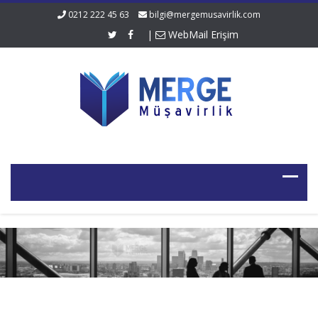
0212 222 45 63
bilgi@mergemusavirlik.com
|
WebMail Erişim