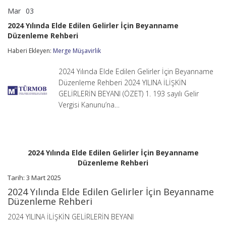
Mar
03
2024
yorumlar kapalı
Yılında
2024 Yılında Elde Edilen Gelirler İçin Beyanname
Elde
Düzenleme Rehberi
Edilen
Gelirler
Haberi Ekleyen:
Merge Müşavirlik
İçin
Beyanname
Düzenleme
2024 Yılında Elde Edilen Gelirler İçin Beyanname
Rehberi
Düzenleme Rehberi 2024 YILINA İLİŞKİN
için
GELİRLERİN BEYANI (ÖZET) 1. 193 sayılı Gelir
Vergisi Kanunu’na…
2024 Yılında Elde Edilen Gelirler İçin Beyanname
Düzenleme Rehberi
Tarih: 3 Mart 2025
2024 Yılında Elde Edilen Gelirler İçin Beyanname
Düzenleme Rehberi
2024 YILINA İLİŞKİN GELİRLERİN BEYANI