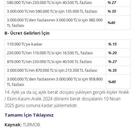
580.000 TL’nin 230.000 TL’si için 40.500 TL fazlası
% 27
3.000.000 TL’nin 580.000 TL’si için 135.000 TL fazlası
% 35
3.000.000 TL’den fazlasının 3.000.000 TL’si için 982.000
%40
TL fazlası
B- Ücret Gelirleri İçin
110.000 TL’ye kadar
% 15
230.000 TL’nin 110.000 TL’si için 16.500 TL, fazlası
% 20
870.000 TL’nin 230.000 TL’si için 40.500 TL fazlası
% 27
3.000.000 TL’nin 870.000 TL’si için 213.300 TL fazlası
% 35
3.000.000 TL’den fazlasının 3.000.000 TL’si için 958.800
%40
TL fazlası
14. Aylık ya da üç aylık berat dosyası yükleyen gerçek kişiler Aralık
/ Ekim-Kasım-Aralık 2024 dönemi berat dosyalarını 10 Nisan
2025 günü sonuna kadar yüklemelidir.
Tamamı İçin Tıklayınız
Kaynak:
TÜRMOB