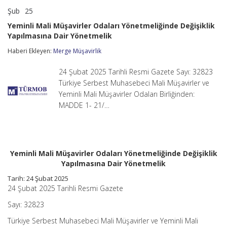
Şub
25
Yeminli
yorumlar kapalı
Mali
Yeminli Mali Müşavirler Odaları Yönetmeliğinde Değişiklik
Müşavirler
Yapılmasına Dair Yönetmelik
Odaları
Yönetmeliğinde
Haberi Ekleyen:
Merge Müşavirlik
Değişiklik
Yapılmasına
Dair
24 Şubat 2025 Tarihli Resmi Gazete Sayı: 32823
Yönetmelik
Türkiye Serbest Muhasebeci Mali Müşavirler ve
için
Yeminli Mali Müşavirler Odaları Birliğinden:
MADDE 1- 21/…
Yeminli Mali Müşavirler Odaları Yönetmeliğinde Değişiklik
Yapılmasına Dair Yönetmelik
Tarih: 24 Şubat 2025
24 Şubat 2025 Tarihli Resmi Gazete
Sayı: 32823
Türkiye Serbest Muhasebeci Mali Müşavirler ve Yeminli Mali