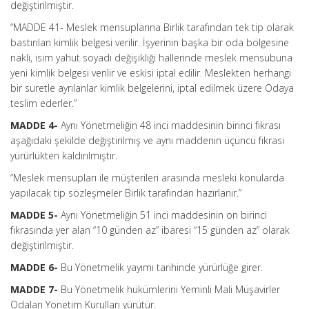
değiştirilmiştir.
“MADDE 41- Meslek mensuplarına Birlik tarafından tek tip olarak
bastırılan kimlik belgesi verilir. İşyerinin başka bir oda bölgesine
nakli, isim yahut soyadı değişikliği hallerinde meslek mensubuna
yeni kimlik belgesi verilir ve eskisi iptal edilir. Meslekten herhangi
bir suretle ayrılanlar kimlik belgelerini, iptal edilmek üzere Odaya
teslim ederler.”
MADDE 4-
Aynı Yönetmeliğin 48 inci maddesinin birinci fıkrası
aşağıdaki şekilde değiştirilmiş ve aynı maddenin üçüncü fıkrası
yürürlükten kaldırılmıştır.
“Meslek mensupları ile müşterileri arasında mesleki konularda
yapılacak tip sözleşmeler Birlik tarafından hazırlanır.”
MADDE 5-
Aynı Yönetmeliğin 51 inci maddesinin on birinci
fıkrasında yer alan “10 günden az” ibaresi “15 günden az” olarak
değiştirilmiştir.
MADDE 6-
Bu Yönetmelik yayımı tarihinde yürürlüğe girer.
MADDE 7-
Bu Yönetmelik hükümlerini Yeminli Mali Müşavirler
Odaları Yönetim Kurulları yürütür.