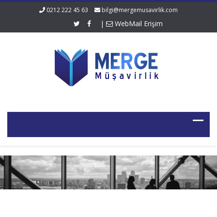
0212 222 45 63
bilgi@mergemusavirlik.com
|
WebMail Erişim