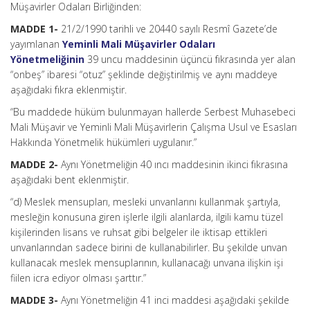
Müşavirler Odaları Birliğinden:
MADDE 1-
21/2/1990 tarihli ve 20440 sayılı Resmî Gazete’de
yayımlanan
Yeminli Mali Müşavirler Odaları
Yönetmeliğinin
39 uncu maddesinin üçüncü fıkrasında yer alan
“onbeş” ibaresi “otuz” şeklinde değiştirilmiş ve aynı maddeye
aşağıdaki fıkra eklenmiştir.
“Bu maddede hüküm bulunmayan hallerde Serbest Muhasebeci
Mali Müşavir ve Yeminli Mali Müşavirlerin Çalışma Usul ve Esasları
Hakkında Yönetmelik hükümleri uygulanır.”
MADDE 2-
Aynı Yönetmeliğin 40 ıncı maddesinin ikinci fıkrasına
aşağıdaki bent eklenmiştir.
“d) Meslek mensupları, mesleki unvanlarını kullanmak şartıyla,
mesleğin konusuna giren işlerle ilgili alanlarda, ilgili kamu tüzel
kişilerinden lisans ve ruhsat gibi belgeler ile iktisap ettikleri
unvanlarından sadece birini de kullanabilirler. Bu şekilde unvan
kullanacak meslek mensuplarının, kullanacağı unvana ilişkin işi
fiilen icra ediyor olması şarttır.”
MADDE 3-
Aynı Yönetmeliğin 41 inci maddesi aşağıdaki şekilde