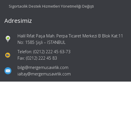
Sigortacılık Destek Hizmetleri Yönetmeliği Değişti
Adresimiz
Halil Rıfat Paşa Mah. Perpa Ticaret Merkezi B Blok Kat:11
No: 1585 Şişli – İSTANBUL
Telefon: (0212) 222 45 63-73
Fax: (0212) 222 45 83
bilgi@mergemusavirlik.com
ialtay@mergemusavirlik.com
Hızlı Menü
Ana Sayfa
Hakkımızda
Hizmetlerimiz
Güncel Mevzuat
İletişim