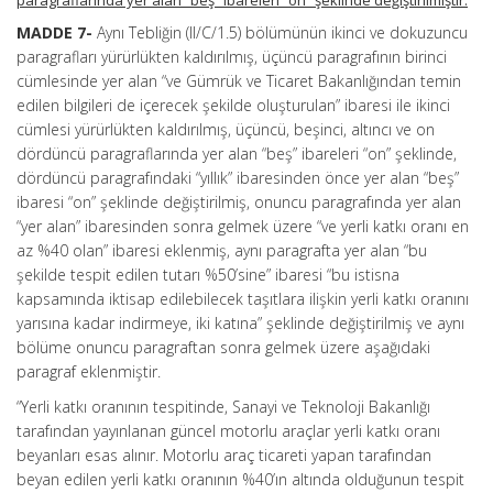
paragraflarında yer alan “beş” ibareleri “on” şeklinde değiştirilmiştir.
MADDE 7-
Aynı Tebliğin (II/C/1.5) bölümünün ikinci ve dokuzuncu
paragrafları yürürlükten kaldırılmış, üçüncü paragrafının birinci
cümlesinde yer alan “ve Gümrük ve Ticaret Bakanlığından temin
edilen bilgileri de içerecek şekilde oluşturulan” ibaresi ile ikinci
cümlesi yürürlükten kaldırılmış, üçüncü, beşinci, altıncı ve on
dördüncü paragraflarında yer alan “beş” ibareleri “on” şeklinde,
dördüncü paragrafındaki “yıllık” ibaresinden önce yer alan “beş”
ibaresi “on” şeklinde değiştirilmiş, onuncu paragrafında yer alan
“yer alan” ibaresinden sonra gelmek üzere “ve yerli katkı oranı en
az %40 olan” ibaresi eklenmiş, aynı paragrafta yer alan “bu
şekilde tespit edilen tutarı %50’sine” ibaresi “bu istisna
kapsamında iktisap edilebilecek taşıtlara ilişkin yerli katkı oranını
yarısına kadar indirmeye, iki katına” şeklinde değiştirilmiş ve aynı
bölüme onuncu paragraftan sonra gelmek üzere aşağıdaki
paragraf eklenmiştir.
“Yerli katkı oranının tespitinde, Sanayi ve Teknoloji Bakanlığı
tarafından yayınlanan güncel motorlu araçlar yerli katkı oranı
beyanları esas alınır. Motorlu araç ticareti yapan tarafından
beyan edilen yerli katkı oranının %40’ın altında olduğunun tespit