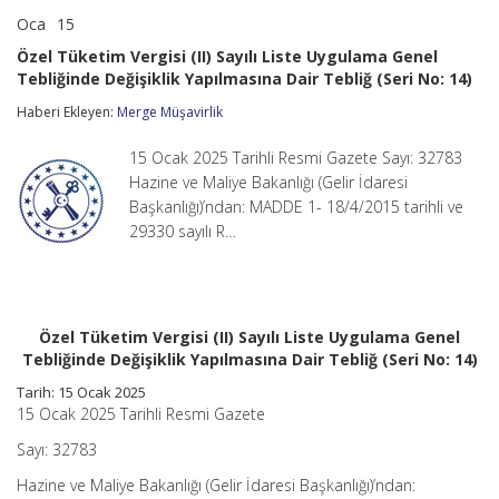
Oca
15
Özel
yorumlar kapalı
Tüketim
Özel Tüketim Vergisi (II) Sayılı Liste Uygulama Genel
Vergisi
Tebliğinde Değişiklik Yapılmasına Dair Tebliğ (Seri No: 14)
(II)
Sayılı
Haberi Ekleyen:
Merge Müşavirlik
Liste
Uygulama
Genel
15 Ocak 2025 Tarihli Resmi Gazete Sayı: 32783
Tebliğinde
Hazine ve Maliye Bakanlığı (Gelir İdaresi
Değişiklik
Başkanlığı)’ndan: MADDE 1- 18/4/2015 tarihli ve
Yapılmasına
29330 sayılı R…
Dair
Tebliğ
(Seri
No:
14)
için
Özel Tüketim Vergisi (II) Sayılı Liste Uygulama Genel
Tebliğinde Değişiklik Yapılmasına Dair Tebliğ (Seri No: 14)
Tarih: 15 Ocak 2025
15 Ocak 2025 Tarihli Resmi Gazete
Sayı: 32783
Hazine ve Maliye Bakanlığı (Gelir İdaresi Başkanlığı)’ndan: