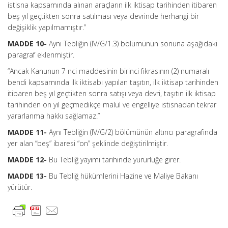
istisna kapsamında alınan araçların ilk iktisap tarihinden itibaren
beş yıl geçtikten sonra satılması veya devrinde herhangi bir
değişiklik yapılmamıştır.”
MADDE 10-
Aynı Tebliğin (IV/G/1.3) bölümünün sonuna aşağıdaki
paragraf eklenmiştir.
“Ancak Kanunun 7 nci maddesinin birinci fıkrasının (2) numaralı
bendi kapsamında ilk iktisabı yapılan taşıtın, ilk iktisap tarihinden
itibaren beş yıl geçtikten sonra satışı veya devri, taşıtın ilk iktisap
tarihinden on yıl geçmedikçe malul ve engelliye istisnadan tekrar
yararlanma hakkı sağlamaz.”
MADDE 11-
Aynı Tebliğin (IV/G/2) bölümünün altıncı paragrafında
yer alan “beş” ibaresi “on” şeklinde değiştirilmiştir.
MADDE 12-
Bu Tebliğ yayımı tarihinde yürürlüğe girer.
MADDE 13-
Bu Tebliğ hükümlerini Hazine ve Maliye Bakanı
yürütür.