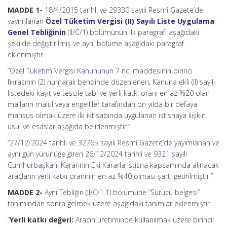
MADDE 1-
18/4/2015 tarihli ve 29330 sayılı Resmî Gazete’de
yayımlanan
Özel Tüketim Vergisi (II) Sayılı Liste Uygulama
Genel Tebliğinin
(II/C/1) bölümünün ilk paragrafı aşağıdaki
şekilde değiştirilmiş ve aynı bölüme aşağıdaki paragraf
eklenmiştir.
“
Özel Tüketim Vergisi Kanununun
7 nci maddesinin birinci
fıkrasının (2) numaralı bendinde düzenlenen, Kanuna ekli (II) sayılı
listedeki kayıt ve tescile tabi ve yerli katkı oranı en az %20 olan
malların malul veya engelliler tarafından on yılda bir defaya
mahsus olmak üzere ilk iktisabında uygulanan istisnaya ilişkin
usul ve esaslar aşağıda belirlenmiştir.”
“27/12/2024 tarihli ve 32765 sayılı Resmî Gazete’de yayımlanan ve
aynı gün yürürlüğe giren 26/12/2024 tarihli ve
9321 sayılı
Cumhurbaşkanı Kararının
Eki Kararla istisna kapsamında alınacak
araçların yerli katkı oranının en az %40 olması şartı getirilmiştir.”
MADDE 2-
Aynı Tebliğin (II/C/1.1) bölümüne “Sürücü belgesi”
tanımından sonra gelmek üzere aşağıdaki tanımlar eklenmiştir.
“
Yerli katkı değeri:
Aracın üretiminde kullanılmak üzere birincil