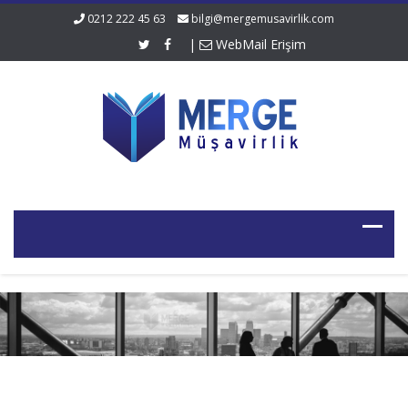
0212 222 45 63
bilgi@mergemusavirlik.com
|
WebMail Erişim