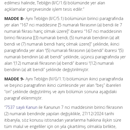
edilmesi halinde, Tebliğin (II/C/1.6) bölümünde yer alan
açıklamalar çerçevesinde işlem tesis edilir.”
MADDE 8-
Aynı Tebliğin (II/C/5.1) bölümünün birinci paragrafında
yer alan “167 nci maddesine [5 numaralı fıkrasının (a) bendi ile 7
numaralı fıkrası hariç olmak üzere]” ibaresi “167 nci maddesinin
birinci fıkrasına [(3) numaralı bendi, (5) numaralı bendinin (a) alt
bendi ve (7) numaralı bendi hariç olmak üzere]” şeklinde, ikinci
paragrafında yer alan “(5) numaralı fıkrasının (a) bendi” ibaresi “(5)
numaralı bendinin (a) alt bendi” şeklinde, üçüncü paragrafında yer
alan “(12) numaralı fıkrasının (a) bendi” ibaresi “(12) numaralı
bendinin (a) alt bendi” şeklinde değiştirilmiştir.
MADDE 9-
Aynı Tebliğin (IV/G/1.1) bölümünün ikinci paragrafında
ve beşinci paragrafının ikinci cümlesinde yer alan “beş” ibareleri
“on” şeklinde değiştirilmiş ve aynı bölümün sonuna aşağıdaki
paragraf eklenmiştir.
“
7537 sayılı Kanun
ile Kanunun 7 nci maddesinin birinci fıkrasının
(2) numaralı bendinde yapılan değişiklikle, 27/12/2024 tarihi
itibarıyla, söz konusu istisnadan yararlanma hakkına ilişkin süre
tüm malul ve engelliler için on yıla çıkartılmış olmakla birlikte,