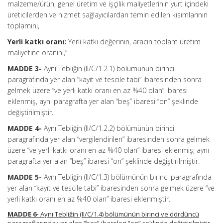
malzeme/ürün, genel üretim ve işçilik maliyetlerinin yurt içindeki
üreticilerden ve hizmet sağlayıcılardan temin edilen kısımlarının
toplamını,
Yerli katkı oranı:
Yerli katkı değerinin, aracın toplam üretim
maliyetine oranını,”
MADDE 3-
Aynı Tebliğin (II/C/1.2.1) bölümünün birinci
paragrafında yer alan “kayıt ve tescile tabi” ibaresinden sonra
gelmek üzere “ve yerli katkı oranı en az %40 olan” ibaresi
eklenmiş, aynı paragrafta yer alan “beş” ibaresi “on” şeklinde
değiştirilmiştir.
MADDE 4-
Aynı Tebliğin (II/C/1.2.2) bölümünün birinci
paragrafında yer alan “vergilendirilen” ibaresinden sonra gelmek
üzere “ve yerli katkı oranı en az %40 olan” ibaresi eklenmiş, aynı
paragrafta yer alan “beş” ibaresi “on” şeklinde değiştirilmiştir.
MADDE 5-
Aynı Tebliğin (II/C/1.3) bölümünün birinci paragrafında
yer alan “kayıt ve tescile tabi” ibaresinden sonra gelmek üzere “ve
yerli katkı oranı en az %40 olan” ibaresi eklenmiştir.
MADDE 6-
Aynı Tebliğin (II/C/1.4) bölümünün birinci ve dördüncü