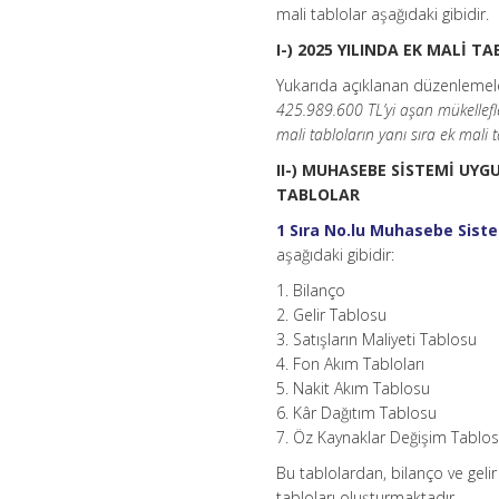
mali tablolar aşağıdaki gibidir.
I-) 2025 YILINDA EK MALİ
Yukarıda açıklanan düzenlemel
425.989.600 TL’yi aşan mükellefle
mali tabloların yanı sıra ek mali 
II-) MUHASEBE SİSTEMİ UY
TABLOLAR
1 Sıra No.lu Muhasebe Sist
aşağıdaki gibidir:
1. Bilanço
2. Gelir Tablosu
3. Satışların Maliyeti Tablosu
4. Fon Akım Tabloları
5. Nakit Akım Tablosu
6. Kâr Dağıtım Tablosu
7. Öz Kaynaklar Değişim Tablo
Bu tablolardan, bilanço ve gelir 
tabloları oluşturmaktadır.