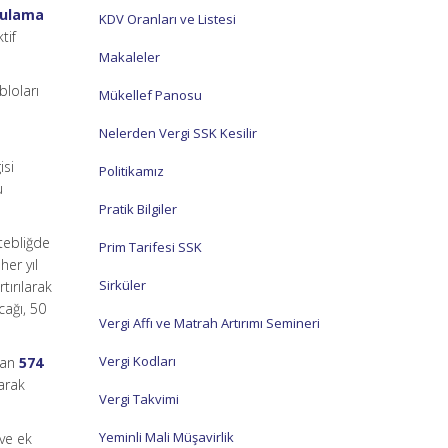
gulama
KDV Oranları ve Listesi
tif
Makaleler
bloları
Mükellef Panosu
Nelerden Vergi SSK Kesilir
isi
Politikamız
u
Pratik Bilgiler
 tebliğde
Prim Tarifesi SSK
her yıl
Sirküler
tırılarak
cağı, 50
Vergi Affı ve Matrah Artırımı Semineri
Vergi Kodları
nan
574
arak
Vergi Takvimi
Yeminli Mali Müşavirlik
ve ek