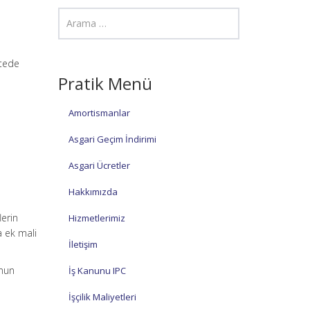
etede
Pratik Menü
Amortismanlar
Asgari Geçim İndirimi
Asgari Ücretler
Hakkımızda
lerin
Hizmetlerimiz
a ek mali
İletişim
unun
İş Kanunu IPC
İşçilik Maliyetleri