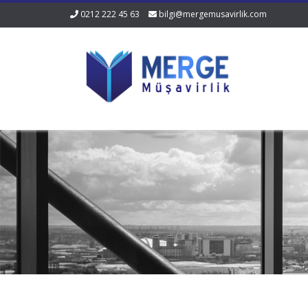
0212 222 45 63
bilgi@mergemusavirlik.com