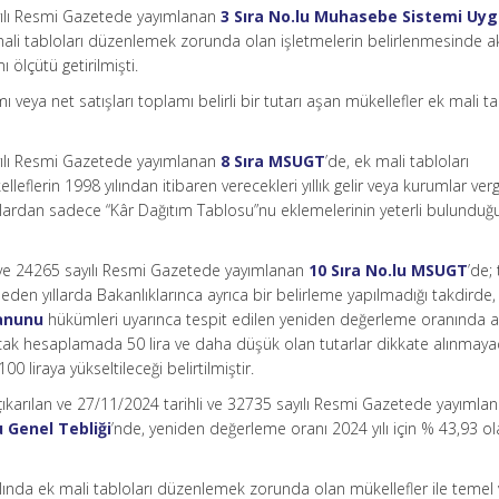
yılı Resmi Gazetede yayımlanan
3 Sıra No.lu Muhasebe Sistemi Uy
ali tabloları düzenlemek zorunda olan işletmelerin belirlenmesinde ak
 ölçütü getirilmişti.
 veya net satışları toplamı belirli bir tutarı aşan mükellefler ek mali ta
yılı Resmi Gazetede yayımlanan
8 Sıra MSUGT
’de, ek mali tabloları
lerin 1998 yılından itibaren verecekleri yıllık gelir veya kurumlar verg
ardan sadece “Kâr Dağıtım Tablosu”nu eklemelerinin yeterli bulunduğ
 ve 24265 sayılı Resmi Gazetede yayımlanan
10 Sıra No.lu MSUGT
’de;
 eden yıllarda Bakanlıklarınca ayrıca bir belirleme yapılmadığı takdirde, 
Kanunu
hükümleri uyarınca tespit edilen yeniden değerleme oranında ar
acak hesaplamada 50 lira ve daha düşük olan tutarlar dikkate alınmaya
00 liraya yükseltileceği belirtilmiştir.
çıkarılan ve 27/11/2024 tarihli ve 32735 sayılı Resmi Gazetede yayımla
u Genel Tebliği
’nde, yeniden değerleme oranı 2024 yılı için % 43,93 ol
ında ek mali tabloları düzenlemek zorunda olan mükellefler ile temel 