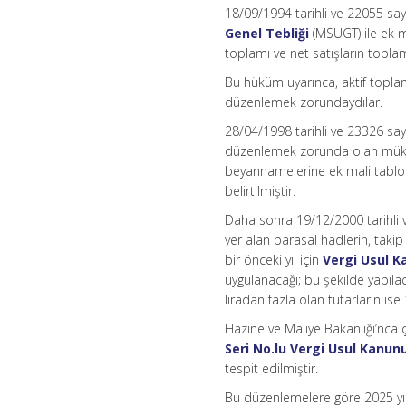
18/09/1994 tarihli ve 22055 sa
Genel Tebliği
(MSUGT) ile ek m
toplamı ve net satışların toplamı
Bu hüküm uyarınca, aktif toplamı
düzenlemek zorundaydılar.
28/04/1998 tarihli ve 23326 sa
düzenlemek zorunda olan mükellef
beyannamelerine ek mali tablol
belirtilmiştir.
Daha sonra 19/12/2000 tarihli
yer alan parasal hadlerin, takip
bir önceki yıl için
Vergi Usul 
uygulanacağı; bu şekilde yapıl
liradan fazla olan tutarların ise 1
Hazine ve Maliye Bakanlığı’nca 
Seri No.lu Vergi Usul Kanun
tespit edilmiştir.
Bu düzenlemelere göre 2025 yıl