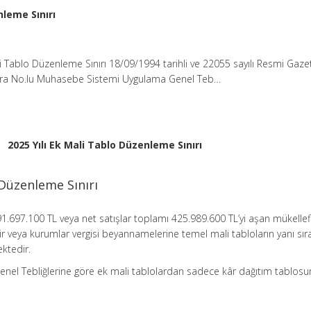
nleme Sınırı
li Tablo Düzenleme Sınırı 18/09/1994 tarihli ve 22055 sayılı Resmi Gaz
ıra No.lu Muhasebe Sistemi Uygulama Genel Teb…
2025 Yılı Ek Mali Tablo Düzenleme Sınırı
 Düzenleme Sınırı
191.697.100 TL veya net satışlar toplamı 425.989.600 TL’yi aşan mükellef
gelir veya kurumlar vergisi beyannamelerine temel mali tabloların yanı sır
ktedir.
el Tebliğlerine göre ek mali tablolardan sadece kâr dağıtım tablos