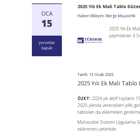
2025 Yılı Ek Mali Tablo Düze
OCA
Haberi Ekleyen:
Merge Müşavirlik
15
2025 Yılı Ek Ma
yayımlanan 3 S
2025
yorumlar
Yılı
kapalı
Ek
Mali
Tablo
Düzenleme
Sınırı
Tarih: 13 Ocak 2025
için
2025 Yılı Ek Mali Tablo
ÖZET:
2024 yılı aktif toplamı 
2025 yılında verecekleri yıllık 
tabloları da eklemeleri gerekme
Muhasebe Sistemi Uygulama Gen
eklenmesi yeterlidir.