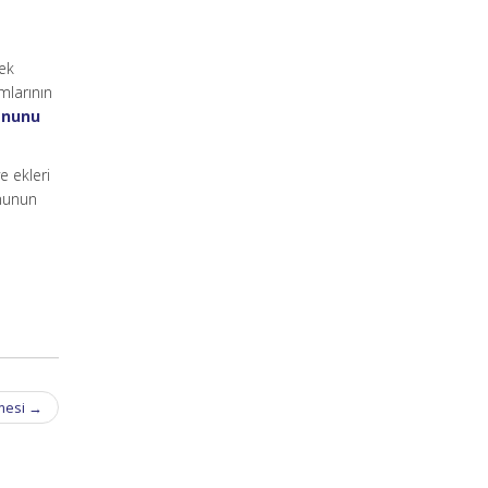
ek
mlarının
Kanunu
e ekleri
anunun
mesi
→