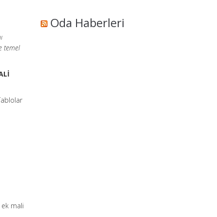
Oda Haberleri
ı
e temel
ALİ
Tablolar
e ek mali