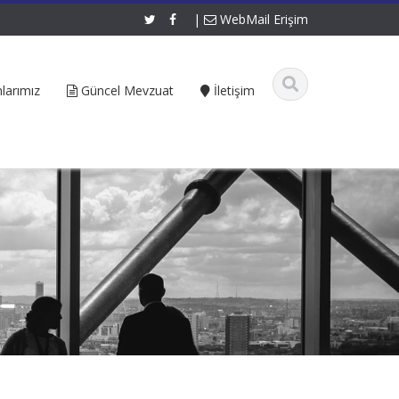
|
WebMail Erişim
larımız
Güncel Mevzuat
İletişim