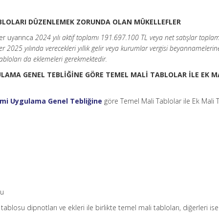
 TABLOLARI DÜZENLEMEK ZORUNDA OLAN MÜKELLEFLER
er uyarınca
2024 yılı aktif toplamı 191.697.100 TL veya net satışlar toplam
r 2025 yılında verecekleri yıllık gelir veya kurumlar vergisi beyannamelerin
tabloları da eklemeleri gerekmektedir.
GULAMA GENEL TEBLİĞİNE GÖRE TEMEL MALİ TABLOLAR İLE EK M
emi Uygulama Genel Tebliğine
göre Temel Mali Tablolar ile Ek Mali 
su
tablosu dipnotları ve ekleri ile birlikte temel mali tabloları, diğerleri is