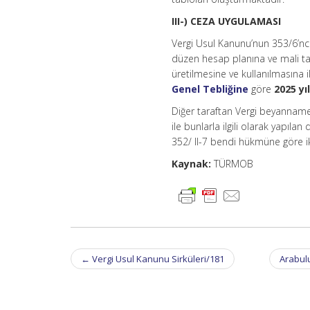
III-) CEZA UYGULAMASI
Vergi Usul Kanunu’nun 353/6’n
düzen hesap planına ve mali tab
üretilmesine ve kullanılmasına 
Genel Tebliğine
göre
2025 yıl
Diğer taraftan Vergi beyannamele
ile bunlarla ilgili olarak yapı
352/ II-7 bendi hükmüne göre ik
Kaynak:
TÜRMOB
Post
←
Vergi Usul Kanunu Sirküleri/181
Arabul
navigation