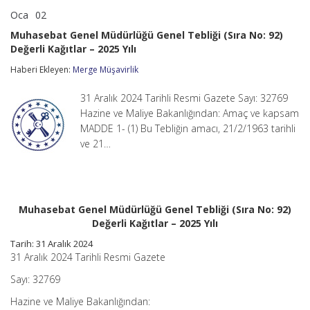
Oca
02
Muhasebat
yorumlar kapalı
Genel
Muhasebat Genel Müdürlüğü Genel Tebliği (Sıra No: 92)
Müdürlüğü
Değerli Kağıtlar – 2025 Yılı
Genel
Tebliği
Haberi Ekleyen:
Merge Müşavirlik
(Sıra
No:
92)
31 Aralık 2024 Tarihli Resmi Gazete Sayı: 32769
Değerli
Hazine ve Maliye Bakanlığından: Amaç ve kapsam
Kağıtlar
MADDE 1- (1) Bu Tebliğin amacı, 21/2/1963 tarihli
–
ve 21…
2025
Yılı
için
Muhasebat Genel Müdürlüğü Genel Tebliği (Sıra No: 92)
Değerli Kağıtlar – 2025 Yılı
Tarih: 31 Aralık 2024
31 Aralık 2024 Tarihli Resmi Gazete
Sayı: 32769
Hazine ve Maliye Bakanlığından: