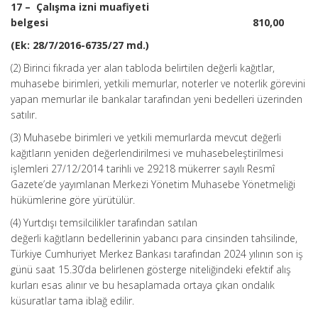
17 – Çalışma izni muafiyeti
belgesi 810,00
(Ek: 28/7/2016-6735/27 md.)
(2) Birinci fıkrada yer alan tabloda belirtilen değerli kağıtlar,
muhasebe birimleri, yetkili memurlar, noterler ve noterlik görevini
yapan memurlar ile bankalar tarafından yeni bedelleri üzerinden
satılır.
(3) Muhasebe birimleri ve yetkili memurlarda mevcut değerli
kağıtların yeniden değerlendirilmesi ve muhasebeleştirilmesi
işlemleri 27/12/2014 tarihli ve 29218 mükerrer sayılı Resmî
Gazete’de yayımlanan Merkezi Yönetim Muhasebe Yönetmeliği
hükümlerine göre yürütülür.
(4) Yurtdışı temsilcilikler tarafından satılan
değerli kağıtların bedellerinin yabancı para cinsinden tahsilinde,
Türkiye Cumhuriyet Merkez Bankası tarafından 2024 yılının son iş
günü saat 15.30’da belirlenen gösterge niteliğindeki efektif alış
kurları esas alınır ve bu hesaplamada ortaya çıkan ondalık
küsuratlar tama iblağ edilir.