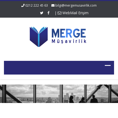
0212 222 45 63
bilgi@mergemusavirlik.com
|
WebMail Erişim