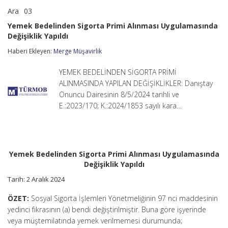
Ara
03
Yemek
yorumlar kapalı
Bedelinden
Yemek Bedelinden Sigorta Primi Alınması Uygulamasında
Sigorta
Değişiklik Yapıldı
Primi
Alınması
Haberi Ekleyen:
Merge Müşavirlik
Uygulamasında
Değişiklik
Yapıldı
YEMEK BEDELİNDEN SİGORTA PRİMİ
için
ALINMASINDA YAPILAN DEĞİŞİKLİKLER: Danıştay
Onuncu Dairesinin 8/5/2024 tarihli ve
E.:2023/170; K.:2024/1853 sayılı kara…
Yemek Bedelinden Sigorta Primi Alınması Uygulamasında
Değişiklik Yapıldı
Tarih: 2 Aralık 2024
ÖZET:
Sosyal Sigorta İşlemleri Yönetmeliğinin 97 nci maddesinin
yedinci fıkrasının (a) bendi değiştirilmiştir. Buna göre işyerinde
veya müştemilatında yemek verilmemesi durumunda;