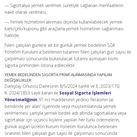
— Sigortalıya yemek verilmek suretiyle sağlanan menfaatlerin
nakit olarak verilmesi,
— Yemek hizmetinin alınması dışında kullanılabilecek yemek
kartı/çeki/kuponu gibi araçlarla yemek hizmetinin sağlanması
halinde,
Fiilen çalışılan günlere ait bir günlük yemek bedelinin SGK
Yönetim Kurulunca belirlenen tutarının fiilen çalışılan gün sayısı ile
çarpılması sonucunda bulunulacak tutarını aşmayan kısmı
sigorta priminden istisna edilecektir.
YEMEK BEDELİNDEN SİGORTA PRİMİ ALINMASINDA YAPILAN
DEĞİŞİKLİKLER:
Danıştay Onuncu Dairesinin 8/5/2024 tarihli ve E.:2023/170;
K.:2024/1853 sayılı kararı ile
Sosyal Sigorta İşlemleri
Yönetmeliğinin
97 nci maddesinin yedinci fıkrasının (a)
bendinde yer alan” İşyerinde veya müştemilatında yemek
verilmemesi şartıyla yemek bedeli adı altında sigortalılara veya
sigortalılar için üçüncü kişilere yapılan her türlü ödemelerin,
günlük asgari ücretin Kurum Yönetim Kurulunca belirlenen
oranının fiilen çalışılan gün sayısı ile çarpılması sonucunda