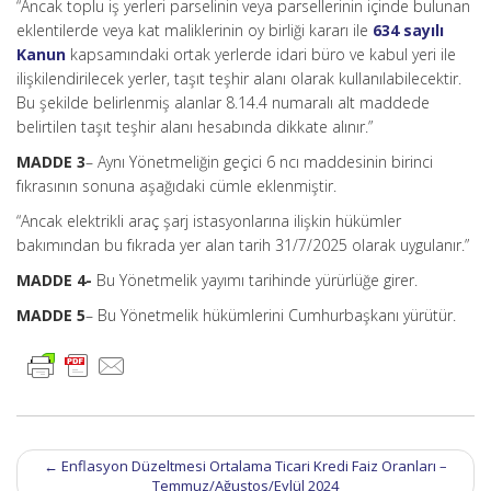
“Ancak toplu iş yerleri parselinin veya parsellerinin içinde bulunan
eklentilerde veya kat maliklerinin oy birliği kararı ile
634 sayılı
Kanun
kapsamındaki ortak yerlerde idari büro ve kabul yeri ile
ilişkilendirilecek yerler, taşıt teşhir alanı olarak kullanılabilecektir.
Bu şekilde belirlenmiş alanlar 8.14.4 numaralı alt maddede
belirtilen taşıt teşhir alanı hesabında dikkate alınır.”
MADDE 3
– Aynı Yönetmeliğin geçici 6 ncı maddesinin birinci
fıkrasının sonuna aşağıdaki cümle eklenmiştir.
“Ancak elektrikli araç şarj istasyonlarına ilişkin hükümler
bakımından bu fıkrada yer alan tarih 31/7/2025 olarak uygulanır.”
MADDE 4-
Bu Yönetmelik yayımı tarihinde yürürlüğe girer.
MADDE 5
– Bu Yönetmelik hükümlerini Cumhurbaşkanı yürütür.
Post
←
Enflasyon Düzeltmesi Ortalama Ticari Kredi Faiz Oranları –
navigation
Temmuz/Ağustos/Eylül 2024