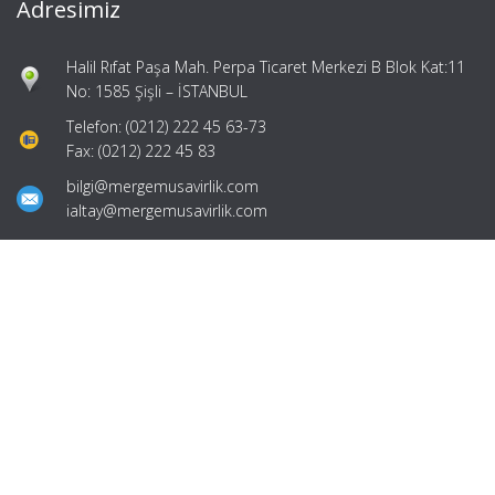
Adresimiz
Halil Rıfat Paşa Mah. Perpa Ticaret Merkezi B Blok Kat:11
No: 1585 Şişli – İSTANBUL
Telefon: (0212) 222 45 63-73
Fax: (0212) 222 45 83
bilgi@mergemusavirlik.com
ialtay@mergemusavirlik.com
Hızlı Menü
Ana Sayfa
Hakkımızda
Hizmetlerimiz
Güncel Mevzuat
İletişim
Mevzuat: Alomaliye.com
|
ABACIPARK
Web Hosting