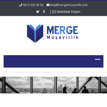
0212 222 45 63
bilgi@mergemusavirlik.com
|
WebMail Erişim