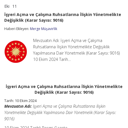
Eki
11
İşyeri
yorumlar kapalı
Açma
İşyeri Açma ve Çalışma Ruhsatlarına İlişkin Yönetmelikte
ve
Değişiklik (Karar Sayısı: 9016)
Çalışma
Ruhsatlarına
Haberi Ekleyen:
Merge Müşavirlik
İlişkin
Yönetmelikte
Değişiklik
Mevzuatın Adı: İşyeri Açma ve Çalışma
(Karar
Ruhsatlarına İlişkin Yönetmelikte Değişiklik
Sayısı:
Yapılmasına Dair Yönetmelik (Karar Sayısı: 9016)
9016)
10 Ekim 2024 Tarih…
için
İşyeri Açma ve Çalışma Ruhsatlarına İlişkin Yönetmelikte
Değişiklik (Karar Sayısı: 9016)
Tarih: 10 Ekim 2024
Mevzuatın Adı:
İşyeri Açma ve Çalışma Ruhsatlarına İlişkin
Yönetmelikte Değişiklik Yapılmasına Dair Yönetmelik (Karar Sayısı:
9016)
10 Ekim 2024 Tarihli Resmi Gazete