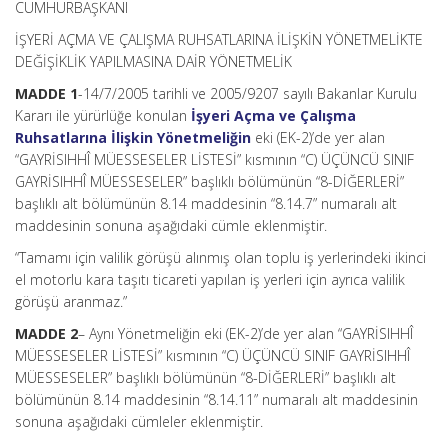
CUMHURBAŞKANI
İŞYERİ AÇMA VE ÇALIŞMA RUHSATLARINA İLİŞKİN YÖNETMELİKTE
DEĞİŞİKLİK YAPILMASINA DAİR YÖNETMELİK
MADDE 1
-14/7/2005 tarihli ve 2005/9207 sayılı Bakanlar Kurulu
Kararı ile yürürlüğe konulan
İşyeri Açma ve Çalışma
Ruhsatlarına İlişkin Yönetmeliğin
eki (EK-2)’de yer alan
“GAYRİSIHHÎ MÜESSESELER LİSTESİ” kısmının “C) ÜÇÜNCÜ SINIF
GAYRİSIHHÎ MÜESSESELER” başlıklı bölümünün “8-DİĞERLERİ”
başlıklı alt bölümünün 8.14 maddesinin “8.14.7” numaralı alt
maddesinin sonuna aşağıdaki cümle eklenmiştir.
“Tamamı için valilik görüşü alınmış olan toplu iş yerlerindeki ikinci
el motorlu kara taşıtı ticareti yapılan iş yerleri için ayrıca valilik
görüşü aranmaz.”
MADDE 2
– Aynı Yönetmeliğin eki (EK-2)’de yer alan “GAYRİSIHHÎ
MÜESSESELER LİSTESİ” kısmının “C) ÜÇÜNCÜ SINIF GAYRİSIHHÎ
MÜESSESELER” başlıklı bölümünün “8-DİĞERLERİ” başlıklı alt
bölümünün 8.14 maddesinin “8.14.11” numaralı alt maddesinin
sonuna aşağıdaki cümleler eklenmiştir.