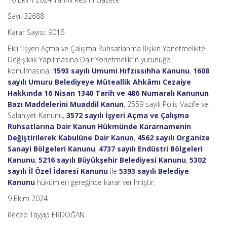
Sayı: 32688
Karar Sayısı: 9016
Ekli “İşyeri Açma ve Çalışma Ruhsatlanma İlişkin Yönetmelikte
Değişiklik Yapılmasına Dair Yönetmelik”in yürürlüğe
konulmasına,
1593 sayılı Umumi Hıfzıssıhha Kanunu
,
1608
sayılı Umuru Belediyeye Müteallik Ahkâmı Cezaiye
Hakkında 16 Nisan 1340 Tarih ve 486 Numaralı Kanunun
Bazı Maddelerini Muaddil Kanun
, 2559 sayılı Polis Vazife ve
Salahiyet Kanunu,
3572 sayılı İşyeri Açma ve Çalışma
Ruhsatlarına Dair Kanun Hükmünde Kararnamenin
Değiştirilerek Kabulüne Dair Kanun
,
4562 sayılı Organize
Sanayi Bölgeleri Kanunu
,
4737 sayılı Endüstri Bölgeleri
Kanunu
,
5216 sayılı Büyükşehir Belediyesi Kanunu
,
5302
sayılı İl Özel İdaresi Kanunu
ile
5393 sayılı Belediye
Kanunu
hükümleri gereğince karar verilmiştir.
9 Ekim 2024
Recep Tayyip ERDOĞAN