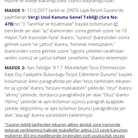
Hazine ve Maliye Bakanlığı (Gelir İdaresi Başkanlığı)’ndan:
MADDE 1-
11/2/2017 tarihli ve 29976 sayılı Resmî Gazete’de
yayımlanan
Vergi Usul Kanunu Genel Tebliği (Sıra No:
478)
’nin “3. Tanımlar ve Kısaltmalar” başlıklı bölümünün (g)
bendinde yer alan “az” ibaresinden sonra gelmek üzere “ve 10
milyon Türk lirasından fazla” ibaresi, “süresiz” ibaresinden sonra
gelmek üzere “ve şartsız” ibaresi, “teminat mektuplarını,”
ibaresinden sonra gelmek üzere “sigorta şirketleri tarafından
verilen süresiz ve şartsız kefalet senetlerini,” ibaresi eklenmiştir.
MADDE 2-
Aynı Tebliğin “4.1.7. Mükellefiyet Tesis Ettirmeksizin
Kayıt Dışı Faaliyette Bulunduğu Tespit Edilenlerin Durumu” başlıklı
bölümünün ikinci paragrafında yer alan “tesis tarihinden itibaren
bir ay içinde” ibaresi “tesisini müteakiben” şeklinde, “otuz” ibaresi
“altmış” şeklinde, dördüncü paragrafında yer alan “Otuz” ibaresi
“Altmış” şeklinde ve aynı bölümün üçüncü paragrafı aşağıdaki
şekilde değiştirilmiş ve aynı bölümün beşinci paragrafında yer
alan “alacağı” ibaresi yürürlükten kaldırılmıştır.
“Yazının tebliğ tarihinden itibaren altmış günlük süre içerisinde
teminat verilmemesi halinde mükellefler adına 213 sayılı Kanunun
mükerrer 355 inci maddesinde öngörülen özel usulsüzlük cezası