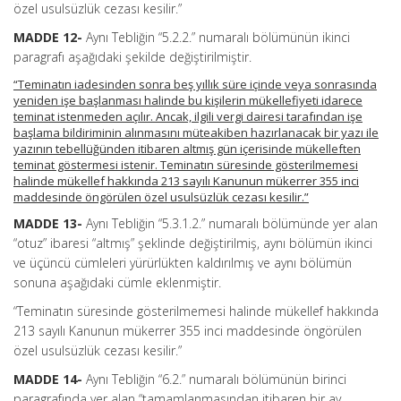
özel usulsüzlük cezası kesilir.”
MADDE 12-
Aynı Tebliğin “5.2.2.” numaralı bölümünün ikinci
paragrafı aşağıdaki şekilde değiştirilmiştir.
“Teminatın iadesinden sonra beş yıllık süre içinde veya sonrasında
yeniden işe başlanması halinde bu kişilerin mükellefiyeti idarece
teminat istenmeden açılır. Ancak, ilgili vergi dairesi tarafından işe
başlama bildiriminin alınmasını müteakiben hazırlanacak bir yazı ile
yazının tebellüğünden itibaren altmış gün içerisinde mükelleften
teminat göstermesi istenir. Teminatın süresinde gösterilmemesi
halinde mükellef hakkında 213 sayılı Kanunun mükerrer 355 inci
maddesinde öngörülen özel usulsüzlük cezası kesilir.”
MADDE 13-
Aynı Tebliğin “5.3.1.2.” numaralı bölümünde yer alan
“otuz” ibaresi “altmış” şeklinde değiştirilmiş, aynı bölümün ikinci
ve üçüncü cümleleri yürürlükten kaldırılmış ve aynı bölümün
sonuna aşağıdaki cümle eklenmiştir.
“Teminatın süresinde gösterilmemesi halinde mükellef hakkında
213 sayılı Kanunun mükerrer 355 inci maddesinde öngörülen
özel usulsüzlük cezası kesilir.”
MADDE 14-
Aynı Tebliğin “6.2.” numaralı bölümünün birinci
paragrafında yer alan “tamamlanmasından itibaren bir ay