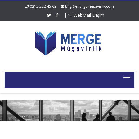
0212 222 45 63
bilgi@mergemusavirlik.com
|
WebMail Erişim