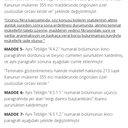
Kanunun mükerrer 355 inci maddesinde öngörülen özel
usulsüzlük cezası kesilir ve” şeklinde değiştirilmiştir.
“Üçüncü fıkra kapsamında, söz konusu kişilerin statülerinin altmış
günlük süreden sonra sona erdirilmesi durumunda, alınmış teminat
mükellefin talebi üzerine, maddenin yedinci fıkrasındaki süre ve
şartlar aranmaksızın ve başkaca vergi borcu bulunmaması kaydıyla
mükellefe iade olunur.”
MADDE 5-
Aynı Tebliğin “4.4.2.” numaralı bölümünün ikinci
paragrafının dördüncü ve beşinci cümleleri yürürlükten kaldırılmış
ve aynı paragrafın sonuna aşağıdaki cümle eklenmiştir.
“Teminatın gösterilmemesi halinde mükellef hakkında 213 sayılı
Kanunun mükerrer 355 inci maddesinde öngörülen özel
usulsüzlük cezası kesilir.”
MADDE 6-
Aynı Tebliğin “4.5.1.1.” numaralı bölümünün üçüncü
paragrafında yer alan “vergi dairesi başkanlıkları/” ibaresi
yürürlükten kaldırılmıştır.
MADDE 7-
Aynı Tebliğin “4.5.1.2.” numaralı bölümünün ikinci
paragrafı aşağıdaki şekilde değiştirilmiştir.