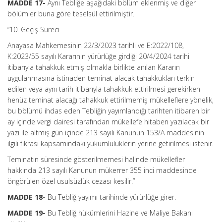
MADDE 17-
Aynı Tebliğe aşağıdaki bölüm eklenmiş ve diğer
bölümler buna göre teselsül ettirilmiştir.
“10. Geçiş Süreci
Anayasa Mahkemesinin 22/3/2023 tarihli ve E:2022/108,
K:2023/55 sayılı Kararının yürürlüğe girdiği 20/4/2024 tarihi
itibarıyla tahakkuk etmiş olmakla birlikte anılan Kararın
uygulanmasına istinaden teminat alacak tahakkukları terkin
edilen veya aynı tarih itibarıyla tahakkuk ettirilmesi gerekirken
henüz teminat alacağı tahakkuk ettirilmemiş mükelleflere yönelik,
bu bölümü ihdas eden Tebliğin yayımlandığı tarihten itibaren bir
ay içinde vergi dairesi tarafından mükellefe hitaben yazılacak bir
yazı ile altmış gün içinde 213 sayılı Kanunun 153/A maddesinin
ilgili fıkrası kapsamındaki yükümlülüklerin yerine getirilmesi istenir.
Teminatın süresinde gösterilmemesi halinde mükellefler
hakkında 213 sayılı Kanunun mükerrer 355 inci maddesinde
öngörülen özel usulsüzlük cezası kesilir.”
MADDE 18-
Bu Tebliğ yayımı tarihinde yürürlüğe girer.
MADDE 19-
Bu Tebliğ hükümlerini Hazine ve Maliye Bakanı