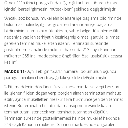
Örnek 11’in ikinci paragrafındaki “girdiği tarihten itibaren bir ay
içinde” ibaresi “girmesini müteakiben” şeklinde değiştirilmiştir.
“Ancak, söz konusu mükellefin bilahare işe başlama bildiriminde
bulunması halinde, ilgili vergi dairesi tarafından işe başlama
bildiriminin alınmasını müteakiben, sahte belge düzenleme fiili
nedeniyle yapılan tarhiyatın kesinleşmiş olması şartıyla, alınması
gereken teminat mükelleften istenir. Teminatın süresinde
gösterilmemesi halinde mükellef hakkında 213 sayılı Kanunun
mükerrer 355 inci maddesinde öngörülen özel usulsüzlük cezası
kesilir.”
MADDE 11-
Aynı Tebliğin “5.2.1.” numaralı bölümünün üçüncü
paragrafının ikinci bendi aşağıdaki şekilde değiştirilmiştir.
“- Fiil, maddenin dördüncü fıkrası kapsamında ise vergi borçları
ile işlenen fiilden doğan vergi borçları alınan teminattan mahsup
edilir, ayrıca mükelleften mezkûr fıkra hükmünce yeniden teminat
istenir. Bu teminatın hesabında mahsup neticesinde kalan
teminat tutarı istenecek yeni teminat tutarından düşülür.
Teminatın süresinde gösterilmemesi halinde mükellef hakkında
213 sayılı Kanunun mükerrer 355 inci maddesinde öngörülen