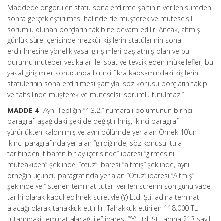
Maddede öngörülen statü sona erdirme şartının verilen süreden
sonra gerçekleştirilmesi halinde de müşterek ve müteselsil
sorumlu olunan borçların takibine devam edilir. Ancak, altmış
günlük süre içerisinde mezkûr kişilerin statülerinin sona
erdirilmesine yönelik yasal girişimleri başlatmış olan ve bu
durumu muteber vesikalar ile ispat ve tevsik eden mükellefler, bu
yasal girişimler sonucunda birinci fıkra kapsamındaki kişilerin
statülerinin sona erdirilmesi şartıyla, söz konusu borçların takip
ve tahsilinde müşterek ve müteselsil sorumlu tutulmaz.”
MADDE 4-
Aynı Tebliğin “4.3.2.” numaralı bölümünün birinci
paragrafı aşağıdaki şekilde değiştirilmiş, ikinci paragrafı
yürürlükten kaldırılmış ve aynı bölümde yer alan Örnek 10’un
ikinci paragrafında yer alan “girdiğinde, söz konusu ıttıla
tarihinden itibaren bir ay içerisinde” ibaresi “girmesini
müteakiben” şeklinde, “otuz” ibaresi “altmış” şeklinde, aynı
örneğin üçüncü paragrafında yer alan “Otuz” ibaresi “Altmış”
şeklinde ve “istenen teminat tutarı verilen sürenin son günü vade
tarihi olarak kabul edilmek suretiyle (Y) Ltd. Şti. adına teminat
alacağı olarak tahakkuk ettirilir. Tahakkuk ettirilen 118.000 TL
tutarındaki teminat alacağı ile” ibaresi “(Y) Ltd. Şti. adına 213 sayılı