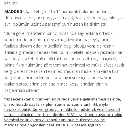
kesilir.”
MADDE 3-
Aynı Tebliğin “4.3.1.” numaralı bölümünün ikinci,
dördüncü ve beşinci paragrafları aşağıdaki şekilde değiştirilmiş ve
aynı bölümün üçüncü paragrafı yürürlükten kaldırılmıştır.
“Buna göre, maddenin birinci fıkrasında sayılanlarla ortaklık,
yönetiminde bulunma, devralma, devrolunma keyfiyetinin,
faaliyeti devam eden mükellefin bağlı olduğu vergi dairesinin
ıttılaına girmesini müteakiben bu mükellefe hitaben yazılacak bir
yazı ile yazıyı tebellüğ ettiği tarihten itibaren altmış gün içinde,
birinci fıkra hükmüne göre teminat verilmesi ve mükellefiyet kaydı
vergi dairesince re’sen terkin edilmiş olan mükellefin varsa tüm
vergi borçlarının ödenmesi veya aynı süre içerisinde sayılan
kişilerin statülerinin sonlandırılması koşullarından birinin
sağlanması istenir.”
“İki seçenekten birinin verilen sürede yerine getirilmemesi halinde,
birinci fıkrada sayılan kişilerin teminat isteme tarihi itibarıyla
tahakkuk etmiş tüm vergi borçları, mükellef müşterek ve müteselsil
sorumlu olmak üzere, bu kişilerden 6183 sayılı Kanun uyarınca takip
ve tahsil edilir. Ayrıca 213 sayılı Kanunun mükerrer 355 inci
maddesinde öngörülen özel usulsüzlük cezası uygulanır.