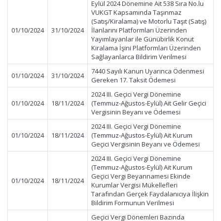
Eylül 2024 Dönemine Ait 538 Sıra No.lu
VUKGT Kapsamında Taşınmaz
(Satış/Kiralama) ve Motorlu Taşıt (Satış)
01/10/2024
31/10/2024
İlanlarını Platformları Üzerinden
Yayımlayanlar ile Günübirlik Konut
Kiralama İşini Platformları Üzerinden
Sağlayanlarca Bildirim Verilmesi
7440 Sayılı Kanun Uyarınca Ödenmesi
01/10/2024
31/10/2024
Gereken 17. Taksit Ödemesi
2024 III. Geçici Vergi Dönemine
01/10/2024
18/11/2024
(Temmuz-Ağustos-Eylül) Ait Gelir Geçici
Vergisinin Beyanı ve Ödemesi
2024 III. Geçici Vergi Dönemine
01/10/2024
18/11/2024
(Temmuz-Ağustos-Eylül) Ait Kurum
Geçici Vergisinin Beyanı ve Ödemesi
2024 III. Geçici Vergi Dönemine
(Temmuz-Ağustos-Eylül) Ait Kurum
Geçici Vergi Beyannamesi Ekinde
01/10/2024
18/11/2024
Kurumlar Vergisi Mükellefleri
Tarafından Gerçek Faydalanıcıya İlişkin
Bildirim Formunun Verilmesi
Geçici Vergi Dönemleri Bazında