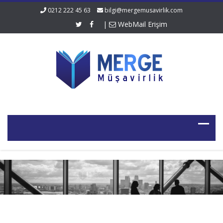
0212 222 45 63
bilgi@mergemusavirlik.com
|
WebMail Erişim