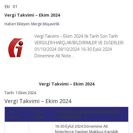
Eki
01
Vergi
yorumlar kapalı
Takvimi
Vergi Takvimi – Ekim 2024
–
Ekim
Haberi Ekleyen:
Merge Müşavirlik
2024
için
Vergi Takvimi – Ekim 2024 İlk Tarih Son Tarih
VERGİLER/HARÇLAR/BİLDİRİMLER VE DİĞERLERİ
01/10/2024 09/10/2024 16-30 Eylül 2024
Dönemine Ait Note…
Vergi Takvimi – Ekim 2024
Tarih: 1 Ekim 2024
Vergi Takvimi – Ekim 2024
İlk
Son
VERGİLER/HARÇLAR/BİLDİRİMLER
Tarih
Tarih
VE DİĞERLERİ
16-30 Eylül 2024 Dönemine Ait
Noterlerce Yapılan Makbuz Karşılığı