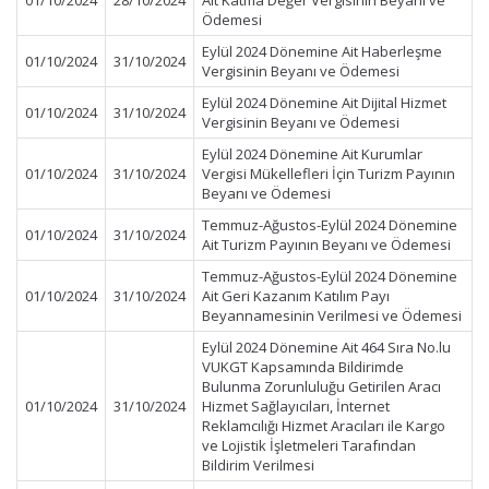
01/10/2024
28/10/2024
Ait Katma Değer Vergisinin Beyanı ve
Ödemesi
Eylül 2024 Dönemine Ait Haberleşme
01/10/2024
31/10/2024
Vergisinin Beyanı ve Ödemesi
Eylül 2024 Dönemine Ait Dijital Hizmet
01/10/2024
31/10/2024
Vergisinin Beyanı ve Ödemesi
Eylül 2024 Dönemine Ait Kurumlar
01/10/2024
31/10/2024
Vergisi Mükellefleri İçin Turizm Payının
Beyanı ve Ödemesi
Temmuz-Ağustos-Eylül 2024 Dönemine
01/10/2024
31/10/2024
Ait Turizm Payının Beyanı ve Ödemesi
Temmuz-Ağustos-Eylül 2024 Dönemine
01/10/2024
31/10/2024
Ait Geri Kazanım Katılım Payı
Beyannamesinin Verilmesi ve Ödemesi
Eylül 2024 Dönemine Ait 464 Sıra No.lu
VUKGT Kapsamında Bildirimde
Bulunma Zorunluluğu Getirilen Aracı
01/10/2024
31/10/2024
Hizmet Sağlayıcıları, İnternet
Reklamcılığı Hizmet Aracıları ile Kargo
ve Lojistik İşletmeleri Tarafından
Bildirim Verilmesi