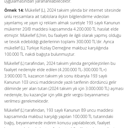
uygulamasından yararlanılabilecektir.
Örnek 14:
Mükellef (L), 2024 takvim yılında bir internet sitesinde
ünlü ressamlara ait tablolara ilişkin bilgilendirme videoları
yayınlamış ve yayın içi reklam almak suretiyle 193 sayılı Kanunun
mükerrer 20/B maddesi kapsamında 4.200.000 TL hasılat elde
etmiştir. Mükellef (L)’nin, bu faaliyeti ile ilgili olarak yapmış olduğu
ve tevsik edebildiği giderlerinin toplamı 300.000 TL’dir. Ayrıca
mükellef (L), Türkiye Kızılay Derneğine makbuz karşılığında
100.000 TL nakdi bağışta bulunmuştur.
Mükellef (L) tarafından, 2024 takvim yılında gerçekleştirilen bu
faaliyet nedeniyle elde edilen (4.200.000 TL-300.000 TL=)
3.900.000 TL kazancın takvim yılı sonu itibarıyla 193 sayılı
Kanunun 103 üncü maddesinde yazılı tarifenin dördüncü gelir
diliminde yer alan tutarı (2024 takvim yılı için 3.000.000 TL) aşması
nedeniyle, bu kazançlar için yıllık gelir vergisi beyannamesi
verilmesi gerekmektedir.
Mükellef (L) tarafından, 193 sayılı Kanunun 89 uncu maddesi
kapsamında makbuz karşılığı yapılan 100.000 TL tutarındaki
bağış, beyannamede indirim konusu yapılabilecek, faaliyet