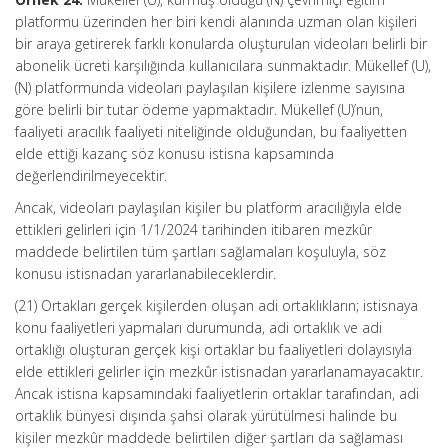
platformu üzerinden her biri kendi alanında uzman olan kişileri
bir araya getirerek farklı konularda oluşturulan videoları belirli bir
abonelik ücreti karşılığında kullanıcılara sunmaktadır. Mükellef (U),
(N) platformunda videoları paylaşılan kişilere izlenme sayısına
göre belirli bir tutar ödeme yapmaktadır. Mükellef (U)’nun,
faaliyeti aracılık faaliyeti niteliğinde olduğundan, bu faaliyetten
elde ettiği kazanç söz konusu istisna kapsamında
değerlendirilmeyecektir.
Ancak, videoları paylaşılan kişiler bu platform aracılığıyla elde
ettikleri gelirleri için 1/1/2024 tarihinden itibaren mezkûr
maddede belirtilen tüm şartları sağlamaları koşuluyla, söz
konusu istisnadan yararlanabileceklerdir.
(21) Ortakları gerçek kişilerden oluşan adi ortaklıkların; istisnaya
konu faaliyetleri yapmaları durumunda, adi ortaklık ve adi
ortaklığı oluşturan gerçek kişi ortaklar bu faaliyetleri dolayısıyla
elde ettikleri gelirler için mezkûr istisnadan yararlanamayacaktır.
Ancak istisna kapsamındaki faaliyetlerin ortaklar tarafından, adi
ortaklık bünyesi dışında şahsi olarak yürütülmesi halinde bu
kişiler mezkûr maddede belirtilen diğer şartları da sağlaması