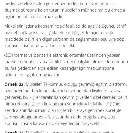
nedeniyle elde edilen gelirler üzerinden komisyon bedelini
düşmek suretiyle kalan tutarı mükellefin münhasıran bu amaçla
açılan hesabına aktarmaktadır.
Mükellefin istisna kapsamındaki faaliyeti dolayısıyla üçüncü taraf
hizmet sağlayıcısı aracılığıyla elde ettiği gelirler için mezkûr
maddede belirtilen diğer şartların da sağlanması koşuluyla söz
konusu istisnadan yararlanılabilecektir.
(20) İnternet ve benzeri elektronik ortamlar üzerinden yapılan
faaliyetin münhasıran aracılık hizmetine ilişkin olması durumunda
bu faaliyetlerden elde edilen kazançlar için mezkûr istisna
hükümleri uygulanmayacaktır.
Örnek 23:
Mükellef (T), kurmuş olduğu çevrimiçi eğitim platformu
üzerinden her biri kendi alanında uzman olan kişileri bir araya
getirerek, bu kişiler tarafından çevrimiçi verilen özel dersleri belirli
bir ücret karşılığında kullanıcılara sunmaktadır. Mükellef (T)’nin
kendi alanında uzman olan kişileri bir araya getirmek suretiyle
yapmış olduğu aracılık faaliyetinden elde ettiği kazanç, söz
konusu istisna kapsamında değerlendirilmeyecektir.
Örnek 24:
Mükellef (U), kurmuş olduğu (N) çevrimiçi eğitim