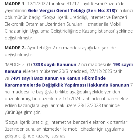
MADDE 1-
12/1/2022 tarihli ve 31717 sayılı Resmî Gazete’de
yayımlanan
Gelir Vergisi Genel Tebliği (Seri No: 318)
’nin ikinci
bölümünün başlığı “Sosyal İçerik Üreticiliği, İnternet ve Benzeri
Elektronik Ortamlar Üzerinden Sunulan Hizmetler ile Mobil
Cihazlar İçin Uygulama Geliştiriciliğinde Kazanç İstisnası” şeklinde
değiştirilmiştir.
MADDE 2-
Aynı Tebliğin 2 nci maddesi aşağıdaki şekilde
değiştirilmiştir.
“MADDE 2- (1)
7338 sayılı Kanunun
2 nci maddesi ile
193 sayılı
Kanuna
eklenen mükerrer 20/B maddesi, 27/12/2023 tarihli
ve
7491 sayılı Bazı Kanun ve Kanun Hükmünde
Kararnamelerde Değişiklik Yapılması Hakkında Kanunun
7
nci maddesi ile başlığıyla birlikte aşağıdaki şekilde yeniden
düzenlenmiş, bu düzenleme 1/1/2024 tarihinden itibaren elde
edilen kazançlara uygulanmak üzere 28/12/2023 tarihinde
yürürlüğe girmiştir.
“Sosyal içerik üreticiliği, internet ve benzeri elektronik ortamlar
üzerinden sunulan hizmetler ile mobil cihazlar için uygulama
geliştiriciliğinde kazanç istisnası