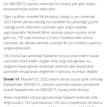
için 880.000 TL) aşması nedeniyle bu kazanç yıllık gelir vergisi
beyannamesiyle beyan edilecektir.
Diğer taraftan, mükellef (N) kiralamış olduğu iş yeri nedeniyle
2022 takvim yılında ödediği kira bedelleri ile çalıştırdığı işçisine
ödediği ücret ödemeleri üzerinden gelir vergisi tevkifatı
yapmayacaktır. Mükellef (N)’nin yanında çalışan işçisinin ücret
geliri ise, 193 sayılı Kanunun 23 üncü maddesindeki istisna
hükümleri de dikkate alınmak suretiyle 95 inci maddesi uyarınca
vergilendirilecektir.
(14) İstisna kapsamındaki faaliyetler sonucu elde edilen hasılat
üzerinden tevkif edilen vergiler nihai vergi olacağından, bu
vergilerin başka gelirler nedeniyle verilecek yıllık beyanname
üzerinden hesaplanan vergilerden mahsubu mümkün değildir.
Örnek 17:
Mükellef (O), 2022 takvim yılında sosyal içerik üreticiliği
faaliyetinden 500.000 TL, internet üzerinden yapılan perakende
ticareti faaliyetinden ise 800.000 TL kazanç elde etmiştir.
Anılan mükellefin istisna kapsamındaki faaliyeti nedeniyle elde
ettiği kazancı 193 sayılı Kanunun 103 üncü maddesinin dördüncü