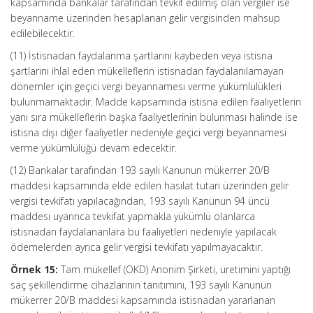
kapsamında bankalar tarafından tevkif edilmiş olan vergiler ise
beyanname üzerinden hesaplanan gelir vergisinden mahsup
edilebilecektir.
(11) İstisnadan faydalanma şartlarını kaybeden veya istisna
şartlarını ihlal eden mükelleflerin istisnadan faydalanılamayan
dönemler için geçici vergi beyannamesi verme yükümlülükleri
bulunmamaktadır. Madde kapsamında istisna edilen faaliyetlerin
yanı sıra mükelleflerin başka faaliyetlerinin bulunması halinde ise
istisna dışı diğer faaliyetler nedeniyle geçici vergi beyannamesi
verme yükümlülüğü devam edecektir.
(12) Bankalar tarafından 193 sayılı Kanunun mükerrer 20/B
maddesi kapsamında elde edilen hasılat tutarı üzerinden gelir
vergisi tevkifatı yapılacağından, 193 sayılı Kanunun 94 üncü
maddesi uyarınca tevkifat yapmakla yükümlü olanlarca
istisnadan faydalananlara bu faaliyetleri nedeniyle yapılacak
ödemelerden ayrıca gelir vergisi tevkifatı yapılmayacaktır.
Örnek 15:
Tam mükellef (OKD) Anonim Şirketi, üretimini yaptığı
saç şekillendirme cihazlarının tanıtımını, 193 sayılı Kanunun
mükerrer 20/B maddesi kapsamında istisnadan yararlanan