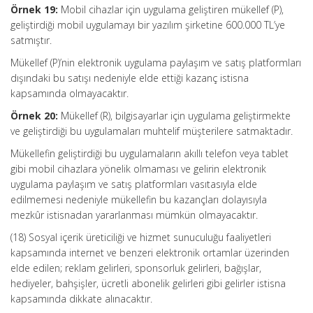
Örnek 19:
Mobil cihazlar için uygulama geliştiren mükellef (P),
geliştirdiği mobil uygulamayı bir yazılım şirketine 600.000 TL’ye
satmıştır.
Mükellef (P)’nin elektronik uygulama paylaşım ve satış platformları
dışındaki bu satışı nedeniyle elde ettiği kazanç istisna
kapsamında olmayacaktır.
Örnek 20:
Mükellef (R), bilgisayarlar için uygulama geliştirmekte
ve geliştirdiği bu uygulamaları muhtelif müşterilere satmaktadır.
Mükellefin geliştirdiği bu uygulamaların akıllı telefon veya tablet
gibi mobil cihazlara yönelik olmaması ve gelirin elektronik
uygulama paylaşım ve satış platformları vasıtasıyla elde
edilmemesi nedeniyle mükellefin bu kazançları dolayısıyla
mezkûr istisnadan yararlanması mümkün olmayacaktır.
(18) Sosyal içerik üreticiliği ve hizmet sunuculuğu faaliyetleri
kapsamında internet ve benzeri elektronik ortamlar üzerinden
elde edilen; reklam gelirleri, sponsorluk gelirleri, bağışlar,
hediyeler, bahşişler, ücretli abonelik gelirleri gibi gelirler istisna
kapsamında dikkate alınacaktır.