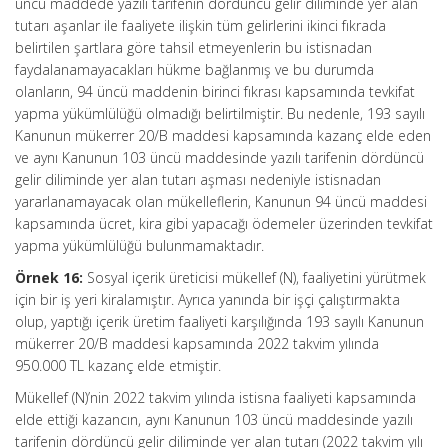
üncü maddede yazılı tarifenin dördüncü gelir diliminde yer alan
tutarı aşanlar ile faaliyete ilişkin tüm gelirlerini ikinci fıkrada
belirtilen şartlara göre tahsil etmeyenlerin bu istisnadan
faydalanamayacakları hükme bağlanmış ve bu durumda
olanların, 94 üncü maddenin birinci fıkrası kapsamında tevkifat
yapma yükümlülüğü olmadığı belirtilmiştir. Bu nedenle, 193 sayılı
Kanunun mükerrer 20/B maddesi kapsamında kazanç elde eden
ve aynı Kanunun 103 üncü maddesinde yazılı tarifenin dördüncü
gelir diliminde yer alan tutarı aşması nedeniyle istisnadan
yararlanamayacak olan mükelleflerin, Kanunun 94 üncü maddesi
kapsamında ücret, kira gibi yapacağı ödemeler üzerinden tevkifat
yapma yükümlülüğü bulunmamaktadır.
Örnek 16:
Sosyal içerik üreticisi mükellef (N), faaliyetini yürütmek
için bir iş yeri kiralamıştır. Ayrıca yanında bir işçi çalıştırmakta
olup, yaptığı içerik üretim faaliyeti karşılığında 193 sayılı Kanunun
mükerrer 20/B maddesi kapsamında 2022 takvim yılında
950.000 TL kazanç elde etmiştir.
Mükellef (N)’nin 2022 takvim yılında istisna faaliyeti kapsamında
elde ettiği kazancın, aynı Kanunun 103 üncü maddesinde yazılı
tarifenin dördüncü gelir diliminde yer alan tutarı (2022 takvim yılı