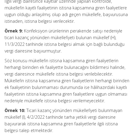
İlgili vergi dairesince kayıtlar üzerinde yapılan kontrolde,
mükellefin kayıtlı faaliyetinin istisna kapsamına giren faaliyetlere
uygun olduğu anlaşılmış olup adı geçen mükellefe, başvurusuna
istinaden, istisna belgesi verilecektir.
Örnek 9:
Konfeksiyon ürünlerinin perakende satışı nedeniyle
ticari kazanç yönünden mükellefiyeti bulunan mükellef (H),
11/3/2022 tarihinde istisna belgesi almak için bağlı bulunduğu
vergi dairesine başvurmuştur.
Söz konusu mükellefin istisna kapsamına giren faaliyetlerin
herhangi birinden ek faaliyette bulunacağını bildirmesi halinde,
vergi dairesince mükellefe istisna belgesi verilebilecektir.
Mükellefin istisna kapsamına giren faaliyetlerin herhangi birinden
ek faaliyetinin bulunmaması durumunda ise hâlihazırdaki kayıtlı
faaliyetinin istisna kapsamına giren faaliyetlere uygun olmaması
nedeniyle mükellefe istisna belgesi verilemeyecektir.
Örnek 10:
Ticari kazanç yönünden mükellefiyeti bulunmayan
mükellef (I), 4/2/2022 tarihinde tarha yetkili vergi dairesine
başvurarak istisna kapsamına giren faaliyetlerle ilgili istisna
belgesi talep etmektedir.