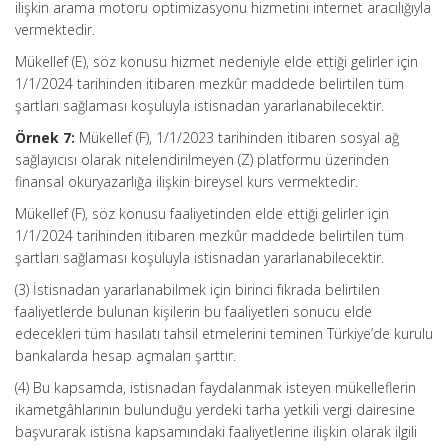
ilişkin arama motoru optimizasyonu hizmetini internet aracılığıyla
vermektedir.
Mükellef (E), söz konusu hizmet nedeniyle elde ettiği gelirler için
1/1/2024 tarihinden itibaren mezkûr maddede belirtilen tüm
şartları sağlaması koşuluyla istisnadan yararlanabilecektir.
Örnek 7:
Mükellef (F), 1/1/2023 tarihinden itibaren sosyal ağ
sağlayıcısı olarak nitelendirilmeyen (Z) platformu üzerinden
finansal okuryazarlığa ilişkin bireysel kurs vermektedir.
Mükellef (F), söz konusu faaliyetinden elde ettiği gelirler için
1/1/2024 tarihinden itibaren mezkûr maddede belirtilen tüm
şartları sağlaması koşuluyla istisnadan yararlanabilecektir.
(3) İstisnadan yararlanabilmek için birinci fıkrada belirtilen
faaliyetlerde bulunan kişilerin bu faaliyetleri sonucu elde
edecekleri tüm hasılatı tahsil etmelerini teminen Türkiye’de kurulu
bankalarda hesap açmaları şarttır.
(4) Bu kapsamda, istisnadan faydalanmak isteyen mükelleflerin
ikametgâhlarının bulunduğu yerdeki tarha yetkili vergi dairesine
başvurarak istisna kapsamındaki faaliyetlerine ilişkin olarak ilgili