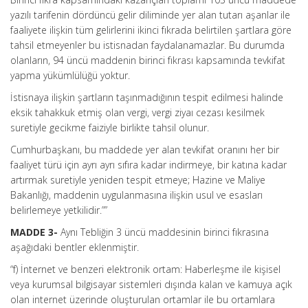
yazılı tarifenin dördüncü gelir diliminde yer alan tutarı aşanlar ile
faaliyete ilişkin tüm gelirlerini ikinci fıkrada belirtilen şartlara göre
tahsil etmeyenler bu istisnadan faydalanamazlar. Bu durumda
olanların, 94 üncü maddenin birinci fıkrası kapsamında tevkifat
yapma yükümlülüğü yoktur.
İstisnaya ilişkin şartların taşınmadığının tespit edilmesi halinde
eksik tahakkuk etmiş olan vergi, vergi ziyaı cezası kesilmek
suretiyle gecikme faiziyle birlikte tahsil olunur.
Cumhurbaşkanı, bu maddede yer alan tevkifat oranını her bir
faaliyet türü için ayrı ayrı sıfıra kadar indirmeye, bir katına kadar
artırmak suretiyle yeniden tespit etmeye; Hazine ve Maliye
Bakanlığı, maddenin uygulanmasına ilişkin usul ve esasları
belirlemeye yetkilidir.””
MADDE 3-
Aynı Tebliğin 3 üncü maddesinin birinci fıkrasına
aşağıdaki bentler eklenmiştir.
“f) İnternet ve benzeri elektronik ortam: Haberleşme ile kişisel
veya kurumsal bilgisayar sistemleri dışında kalan ve kamuya açık
olan internet üzerinde oluşturulan ortamlar ile bu ortamlara