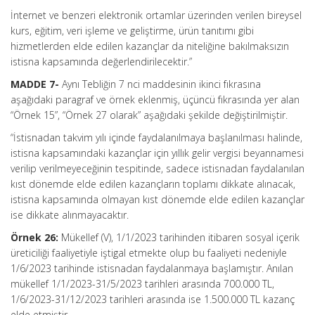
İnternet ve benzeri elektronik ortamlar üzerinden verilen bireysel
kurs, eğitim, veri işleme ve geliştirme, ürün tanıtımı gibi
hizmetlerden elde edilen kazançlar da niteliğine bakılmaksızın
istisna kapsamında değerlendirilecektir.”
MADDE 7-
Aynı Tebliğin 7 nci maddesinin ikinci fıkrasına
aşağıdaki paragraf ve örnek eklenmiş, üçüncü fıkrasında yer alan
“Örnek 15”, “Örnek 27 olarak” aşağıdaki şekilde değiştirilmiştir.
“İstisnadan takvim yılı içinde faydalanılmaya başlanılması halinde,
istisna kapsamındaki kazançlar için yıllık gelir vergisi beyannamesi
verilip verilmeyeceğinin tespitinde, sadece istisnadan faydalanılan
kıst dönemde elde edilen kazançların toplamı dikkate alınacak,
istisna kapsamında olmayan kıst dönemde elde edilen kazançlar
ise dikkate alınmayacaktır.
Örnek 26:
Mükellef (V), 1/1/2023 tarihinden itibaren sosyal içerik
üreticiliği faaliyetiyle iştigal etmekte olup bu faaliyeti nedeniyle
1/6/2023 tarihinde istisnadan faydalanmaya başlamıştır. Anılan
mükellef 1/1/2023-31/5/2023 tarihleri arasında 700.000 TL,
1/6/2023-31/12/2023 tarihleri arasında ise 1.500.000 TL kazanç
elde etmiştir.