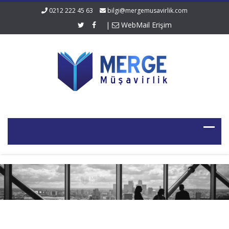
0212 222 45 63
bilgi@mergemusavirlik.com
|
WebMail Erişim