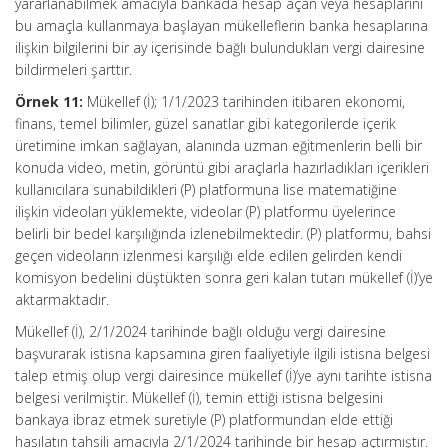
yararlanabilmek amacıyla bankada hesap açan veya hesaplarını
bu amaçla kullanmaya başlayan mükelleflerin banka hesaplarına
ilişkin bilgilerini bir ay içerisinde bağlı bulundukları vergi dairesine
bildirmeleri şarttır.
Örnek 11:
Mükellef (İ); 1/1/2023 tarihinden itibaren ekonomi,
finans, temel bilimler, güzel sanatlar gibi kategorilerde içerik
üretimine imkan sağlayan, alanında uzman eğitmenlerin belli bir
konuda video, metin, görüntü gibi araçlarla hazırladıkları içerikleri
kullanıcılara sunabildikleri (P) platformuna lise matematiğine
ilişkin videoları yüklemekte, videolar (P) platformu üyelerince
belirli bir bedel karşılığında izlenebilmektedir. (P) platformu, bahsi
geçen videoların izlenmesi karşılığı elde edilen gelirden kendi
komisyon bedelini düştükten sonra geri kalan tutarı mükellef (İ)’ye
aktarmaktadır.
Mükellef (İ), 2/1/2024 tarihinde bağlı olduğu vergi dairesine
başvurarak istisna kapsamına giren faaliyetiyle ilgili istisna belgesi
talep etmiş olup vergi dairesince mükellef (İ)’ye aynı tarihte istisna
belgesi verilmiştir. Mükellef (İ), temin ettiği istisna belgesini
bankaya ibraz etmek suretiyle (P) platformundan elde ettiği
hasılatın tahsili amacıyla 2/1/2024 tarihinde bir hesap açtırmıştır.