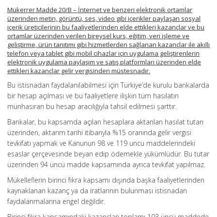
Mükerrer Madde 20/B – İnternet ve benzeri elektronik ortamlar
üzerinden metin, görüntü, ses, video gibi içerikler paylaşan sosyal
içerik üreticilerinin bu faaliyetlerinden elde ettikleri kazançlar ve bu
ortamlar üzerinden verilen bireysel kurs, eğitim, veri işleme ve
geliştirme, ürün tanıtımı gibi hizmetlerden sağlanan kazançlar ile akıllı
telefon veya tablet gibi mobil cihazlar için uygulama geliştirenlerin
elektronik uygulama paylaşım ve satış platformları üzerinden elde
ettikleri kazançlar gelir vergisinden müstesnadır.
Bu istisnadan faydalanılabilmesi için Türkiye’de kurulu bankalarda
bir hesap açılması ve bu faaliyetlere ilişkin tüm hasılatın
münhasıran bu hesap aracılığıyla tahsil edilmesi şarttır.
Bankalar, bu kapsamda açılan hesaplara aktarılan hasılat tutarı
üzerinden, aktarım tarihi itibarıyla %15 oranında gelir vergisi
tevkifatı yapmak ve Kanunun 98 ve 119 uncu maddelerindeki
esaslar çerçevesinde beyan edip ödemekle yükümlüdür. Bu tutar
üzerinden 94 üncü madde kapsamında ayrıca tevkifat yapılmaz.
Mükelleflerin birinci fıkra kapsamı dışında başka faaliyetlerinden
kaynaklanan kazanç ya da iratlarının bulunması istisnadan
faydalanmalarına engel değildir.
Birinci fıkra kapsamındaki kazançları toplamı 103 üncü maddede