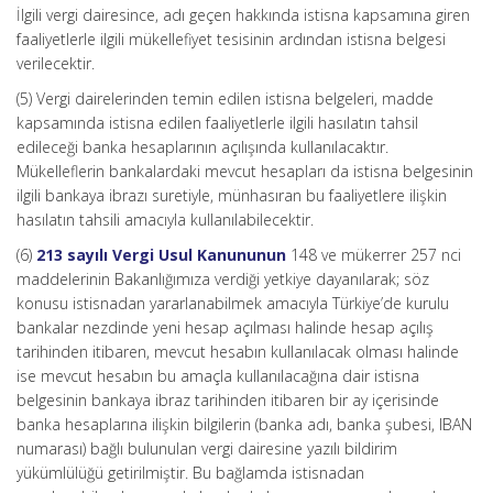
İlgili vergi dairesince, adı geçen hakkında istisna kapsamına giren
faaliyetlerle ilgili mükellefiyet tesisinin ardından istisna belgesi
verilecektir.
(5) Vergi dairelerinden temin edilen istisna belgeleri, madde
kapsamında istisna edilen faaliyetlerle ilgili hasılatın tahsil
edileceği banka hesaplarının açılışında kullanılacaktır.
Mükelleflerin bankalardaki mevcut hesapları da istisna belgesinin
ilgili bankaya ibrazı suretiyle, münhasıran bu faaliyetlere ilişkin
hasılatın tahsili amacıyla kullanılabilecektir.
(6)
213 sayılı Vergi Usul Kanununun
148 ve mükerrer 257 nci
maddelerinin Bakanlığımıza verdiği yetkiye dayanılarak; söz
konusu istisnadan yararlanabilmek amacıyla Türkiye’de kurulu
bankalar nezdinde yeni hesap açılması halinde hesap açılış
tarihinden itibaren, mevcut hesabın kullanılacak olması halinde
ise mevcut hesabın bu amaçla kullanılacağına dair istisna
belgesinin bankaya ibraz tarihinden itibaren bir ay içerisinde
banka hesaplarına ilişkin bilgilerin (banka adı, banka şubesi, IBAN
numarası) bağlı bulunulan vergi dairesine yazılı bildirim
yükümlülüğü getirilmiştir. Bu bağlamda istisnadan