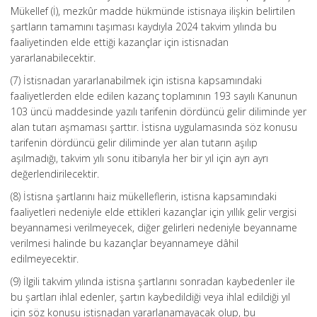
Mükellef (İ), mezkûr madde hükmünde istisnaya ilişkin belirtilen
şartların tamamını taşıması kaydıyla 2024 takvim yılında bu
faaliyetinden elde ettiği kazançlar için istisnadan
yararlanabilecektir.
(7) İstisnadan yararlanabilmek için istisna kapsamındaki
faaliyetlerden elde edilen kazanç toplamının 193 sayılı Kanunun
103 üncü maddesinde yazılı tarifenin dördüncü gelir diliminde yer
alan tutarı aşmaması şarttır. İstisna uygulamasında söz konusu
tarifenin dördüncü gelir diliminde yer alan tutarın aşılıp
aşılmadığı, takvim yılı sonu itibarıyla her bir yıl için ayrı ayrı
değerlendirilecektir.
(8) İstisna şartlarını haiz mükelleflerin, istisna kapsamındaki
faaliyetleri nedeniyle elde ettikleri kazançlar için yıllık gelir vergisi
beyannamesi verilmeyecek, diğer gelirleri nedeniyle beyanname
verilmesi halinde bu kazançlar beyannameye dâhil
edilmeyecektir.
(9) İlgili takvim yılında istisna şartlarını sonradan kaybedenler ile
bu şartları ihlal edenler, şartın kaybedildiği veya ihlal edildiği yıl
için söz konusu istisnadan yararlanamayacak olup, bu