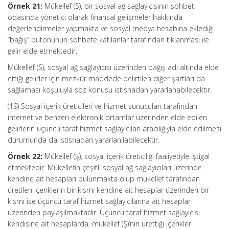
Örnek 21:
Mükellef (S), bir sosyal ağ sağlayıcısının sohbet
odasında yönetici olarak finansal gelişmeler hakkında
değerlendirmeler yapmakta ve sosyal medya hesabına eklediği
“bağış” butonunun sohbete katılanlar tarafından tıklanması ile
gelir elde etmektedir.
Mükellef (S), sosyal ağ sağlayıcısı üzerinden bağış adı altında elde
ettiği gelirler için mezkûr maddede belirtilen diğer şartları da
sağlaması koşuluyla söz konusu istisnadan yararlanabilecektir.
(19) Sosyal içerik üreticileri ve hizmet sunucuları tarafından
internet ve benzeri elektronik ortamlar üzerinden elde edilen
gelirlerin üçüncü taraf hizmet sağlayıcıları aracılığıyla elde edilmesi
durumunda da istisnadan yararlanılabilecektir.
Örnek 22:
Mükellef (Ş), sosyal içerik üreticiliği faaliyetiyle iştigal
etmektedir. Mükellefin çeşitli sosyal ağ sağlayıcıları üzerinde
kendine ait hesapları bulunmakta olup mükellef tarafından
üretilen içeriklerin bir kısmı kendine ait hesaplar üzerinden bir
kısmı ise üçüncü taraf hizmet sağlayıcılarına ait hesaplar
üzerinden paylaşılmaktadır. Üçüncü taraf hizmet sağlayıcısı
kendisine ait hesaplarda, mükellef (Ş)’nin ürettiği içerikler