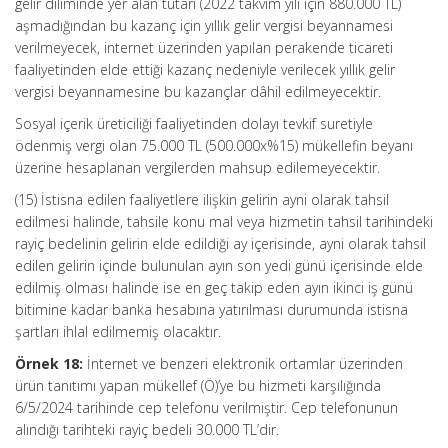
gelir diliminde yer alan tutarı (2022 takvim yılı için 880.000 TL)
aşmadığından bu kazanç için yıllık gelir vergisi beyannamesi
verilmeyecek, internet üzerinden yapılan perakende ticareti
faaliyetinden elde ettiği kazanç nedeniyle verilecek yıllık gelir
vergisi beyannamesine bu kazançlar dâhil edilmeyecektir.
Sosyal içerik üreticiliği faaliyetinden dolayı tevkif suretiyle
ödenmiş vergi olan 75.000 TL (500.000x%15) mükellefin beyanı
üzerine hesaplanan vergilerden mahsup edilemeyecektir.
(15) İstisna edilen faaliyetlere ilişkin gelirin ayni olarak tahsil
edilmesi halinde, tahsile konu mal veya hizmetin tahsil tarihindeki
rayiç bedelinin gelirin elde edildiği ay içerisinde, ayni olarak tahsil
edilen gelirin içinde bulunulan ayın son yedi günü içerisinde elde
edilmiş olması halinde ise en geç takip eden ayın ikinci iş günü
bitimine kadar banka hesabına yatırılması durumunda istisna
şartları ihlal edilmemiş olacaktır.
Örnek 18:
İnternet ve benzeri elektronik ortamlar üzerinden
ürün tanıtımı yapan mükellef (Ö)’ye bu hizmeti karşılığında
6/5/2024 tarihinde cep telefonu verilmiştir. Cep telefonunun
alındığı tarihteki rayiç bedeli 30.000 TL’dir.