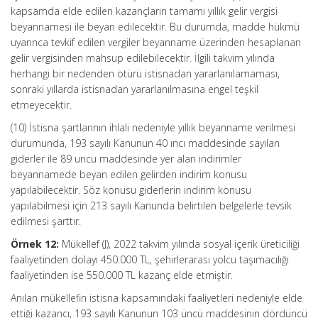
kapsamda elde edilen kazançların tamamı yıllık gelir vergisi
beyannamesi ile beyan edilecektir. Bu durumda, madde hükmü
uyarınca tevkif edilen vergiler beyanname üzerinden hesaplanan
gelir vergisinden mahsup edilebilecektir. İlgili takvim yılında
herhangi bir nedenden ötürü istisnadan yararlanılamaması,
sonraki yıllarda istisnadan yararlanılmasına engel teşkil
etmeyecektir.
(10) İstisna şartlarının ihlali nedeniyle yıllık beyanname verilmesi
durumunda, 193 sayılı Kanunun 40 ıncı maddesinde sayılan
giderler ile 89 uncu maddesinde yer alan indirimler
beyannamede beyan edilen gelirden indirim konusu
yapılabilecektir. Söz konusu giderlerin indirim konusu
yapılabilmesi için 213 sayılı Kanunda belirtilen belgelerle tevsik
edilmesi şarttır.
Örnek 12:
Mükellef (J), 2022 takvim yılında sosyal içerik üreticiliği
faaliyetinden dolayı 450.000 TL, şehirlerarası yolcu taşımacılığı
faaliyetinden ise 550.000 TL kazanç elde etmiştir.
Anılan mükellefin istisna kapsamındaki faaliyetleri nedeniyle elde
ettiği kazancı, 193 sayılı Kanunun 103 üncü maddesinin dördüncü