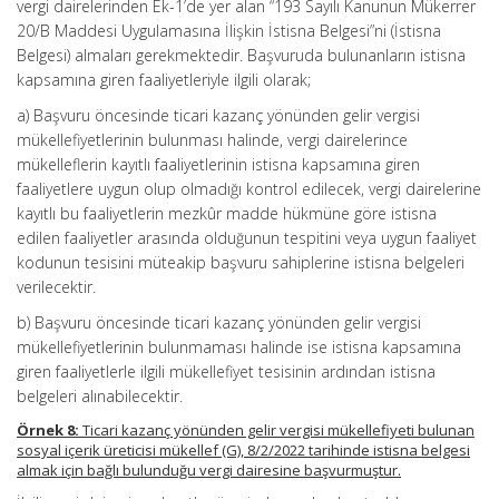
vergi dairelerinden Ek-1’de yer alan “193 Sayılı Kanunun Mükerrer
20/B Maddesi Uygulamasına İlişkin İstisna Belgesi”ni (İstisna
Belgesi) almaları gerekmektedir. Başvuruda bulunanların istisna
kapsamına giren faaliyetleriyle ilgili olarak;
a) Başvuru öncesinde ticari kazanç yönünden gelir vergisi
mükellefiyetlerinin bulunması halinde, vergi dairelerince
mükelleflerin kayıtlı faaliyetlerinin istisna kapsamına giren
faaliyetlere uygun olup olmadığı kontrol edilecek, vergi dairelerine
kayıtlı bu faaliyetlerin mezkûr madde hükmüne göre istisna
edilen faaliyetler arasında olduğunun tespitini veya uygun faaliyet
kodunun tesisini müteakip başvuru sahiplerine istisna belgeleri
verilecektir.
b) Başvuru öncesinde ticari kazanç yönünden gelir vergisi
mükellefiyetlerinin bulunmaması halinde ise istisna kapsamına
giren faaliyetlerle ilgili mükellefiyet tesisinin ardından istisna
belgeleri alınabilecektir.
Örnek 8:
Ticari kazanç yönünden gelir vergisi mükellefiyeti bulunan
sosyal içerik üreticisi mükellef (G), 8/2/2022 tarihinde istisna belgesi
almak için bağlı bulunduğu vergi dairesine başvurmuştur.