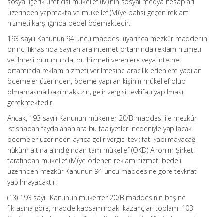
sosyal içerik üreticisi mükellef (M)’nin sosyal medya hesapları
üzerinden yapmakta ve mükellef (M)’ye bahsi geçen reklam
hizmeti karşılığında bedel ödemektedir.
193 sayılı Kanunun 94 üncü maddesi uyarınca mezkûr maddenin
birinci fıkrasında sayılanlara internet ortamında reklam hizmeti
verilmesi durumunda, bu hizmeti verenlere veya internet
ortamında reklam hizmeti verilmesine aracılık edenlere yapılan
ödemeler üzerinden, ödeme yapılan kişinin mükellef olup
olmamasına bakılmaksızın, gelir vergisi tevkifatı yapılması
gerekmektedir.
Ancak, 193 sayılı Kanunun mükerrer 20/B maddesi ile mezkûr
istisnadan faydalananlara bu faaliyetleri nedeniyle yapılacak
ödemeler üzerinden ayrıca gelir vergisi tevkifatı yapılmayacağı
hüküm altına alındığından tam mükellef (OKD) Anonim Şirketi
tarafından mükellef (M)’ye ödenen reklam hizmeti bedeli
üzerinden mezkûr Kanunun 94 üncü maddesine göre tevkifat
yapılmayacaktır.
(13) 193 sayılı Kanunun mükerrer 20/B maddesinin beşinci
fıkrasına göre, madde kapsamındaki kazançları toplamı 103