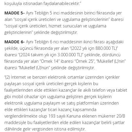
koşuluyla istisnadan faydalanabilecektir.”
MADDE 5-
Aynı Tebliğin 5 inci maddesinin birinci fıkrasında yer
alan “sosyal içerik üreticileri ve uygulama geliştiricilerinin” ibaresi
“sosyal içerik üreticileri, hizmet sunucuları ve uygulama
geliştiricilerinin” şeklinde değiştirilmiştir.
MADDE 6-
Aynı Tebliğin 6 ncı maddesinin ikinci fıkrası aşağıdaki
şekilde, üçüncü fıkrasında yer alan “(2022 yılı için 880.000 TL)”
ibaresi “(2024 takvim yılı için 3.000.000 TL)” şeklinde, dördüncü
fıkrasında yer alan “Örnek 14” ibaresi “Örnek 25”, “Mükellef (L)’nin”
ibaresi “Mükellef (Ü)’nün” şeklinde değiştirilmiştir.
“(2) İnternet ve benzeri elektronik ortamlar üzerinden içerikler
paylaşan sosyal içerik üreticileri gerçek kişilerin bu
faaliyetlerinden elde ettikleri kazançlar ile akıllı telefon veya tablet
gibi mobil cihazlar için uygulama geliştiren gerçek kişilerin
elektronik uygulama paylaşım ve satış platformları üzerinden
elde ettikleri kazançlar ticari kazanç kapsamında
vergilendirilmekte olup 193 sayılı Kanuna eklenen mükerrer 20/B
maddesiyle bu faaliyetlerden elde edilen kazançlar belirli şartlar
dâhilinde gelir vergisinden istisna edilmiştir.