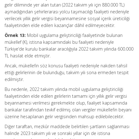
gelir diliminde yer alan tutarı (2022 takvim yılı için 880.000 TL)
aşmadığından şehirlerarası yolcu taşımacılığı faaliyeti nedeniyle
verilecek yıllık gelir vergisi beyannamesine sosyal içerik üreticiliği
faaliyetinden elde edilen kazançlar dâhil edilmeyecektir.
Örnek 13:
Mobil uygulama geliştiriciliği faaliyetinde bulunan
mükellef (K), istisna kapsamındaki bu faaliyeti nedeniyle
Türkiye’de kurulu bankalar aracılığıyla 2022 takvim yılında 600.000
TL hasılat elde etmiştir.
Ancak, mükellefin söz konusu faaliyeti nedeniyle nakden tahsil
ettiği gelirlerinin de bulunduğu, takvim yılı sona ermeden tespit
edilmiştir.
Bu nedenle, 2022 takvim yılında mobil uygulama geliştiriciliği
faaliyetinden elde edilen gelirlerin tamamı için yıllık gelir vergisi
beyannamesi verilmesi gerekmekte olup, faaliyet kapsamında
bankalar tarafından tevkif edilmiş olan vergiler mükellefin beyanı
üzerine hesaplanan gelir vergisinden mahsup edilebilecektir.
Diğer taraftan, mezkûr maddede belirtilen şartların sağlanması
halinde 2023 takvim yılı ve sonraki yıllar için de istisna