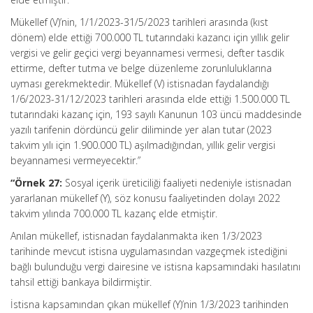
Mükellef (V)’nin, 1/1/2023-31/5/2023 tarihleri arasında (kıst
dönem) elde ettiği 700.000 TL tutarındaki kazancı için yıllık gelir
vergisi ve gelir geçici vergi beyannamesi vermesi, defter tasdik
ettirme, defter tutma ve belge düzenleme zorunluluklarına
uyması gerekmektedir. Mükellef (V) istisnadan faydalandığı
1/6/2023-31/12/2023 tarihleri arasında elde ettiği 1.500.000 TL
tutarındaki kazanç için, 193 sayılı Kanunun 103 üncü maddesinde
yazılı tarifenin dördüncü gelir diliminde yer alan tutar (2023
takvim yılı için 1.900.000 TL) aşılmadığından, yıllık gelir vergisi
beyannamesi vermeyecektir.”
“Örnek 27:
Sosyal içerik üreticiliği faaliyeti nedeniyle istisnadan
yararlanan mükellef (Y), söz konusu faaliyetinden dolayı 2022
takvim yılında 700.000 TL kazanç elde etmiştir.
Anılan mükellef, istisnadan faydalanmakta iken 1/3/2023
tarihinde mevcut istisna uygulamasından vazgeçmek istediğini
bağlı bulunduğu vergi dairesine ve istisna kapsamındaki hasılatını
tahsil ettiği bankaya bildirmiştir.
İstisna kapsamından çıkan mükellef (Y)’nin 1/3/2023 tarihinden