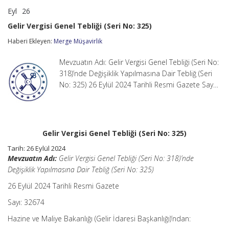
Eyl
26
Gelir
yorumlar kapalı
Vergisi
Gelir Vergisi Genel Tebliği (Seri No: 325)
Genel
Tebliği
Haberi Ekleyen:
Merge Müşavirlik
(Seri
No:
Mevzuatın Adı: Gelir Vergisi Genel Tebliği (Seri No:
325)
için
318)’nde Değişiklik Yapılmasına Dair Tebliğ (Seri
No: 325) 26 Eylül 2024 Tarihli Resmi Gazete Say…
Gelir Vergisi Genel Tebliği (Seri No: 325)
Tarih: 26 Eylül 2024
Mevzuatın Adı:
Gelir Vergisi Genel Tebliği (Seri No: 318)’nde
Değişiklik Yapılmasına Dair Tebliğ (Seri No: 325)
26 Eylül 2024 Tarihli Resmi Gazete
Sayı: 32674
Hazine ve Maliye Bakanlığı (Gelir İdaresi Başkanlığı)’ndan: