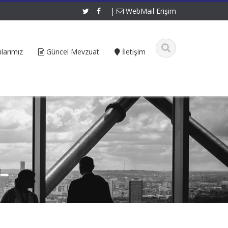
|
WebMail Erişim
larımız
Güncel Mevzuat
İletişim