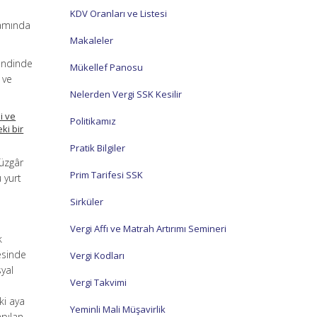
KDV Oranları ve Listesi
psamında
Makaleler
bendinde
Mükellef Panosu
 ve
Nelerden Vergi SSK Kesilir
i ve
Politikamız
ki bir
Pratik Bilgiler
rüzgâr
Prim Tarifesi SSK
 yurt
Sirküler
Vergi Affı ve Matrah Artırımı Semineri
k
esinde
Vergi Kodları
syal
Vergi Takvimi
ki aya
Yeminli Mali Müşavirlik
apılan