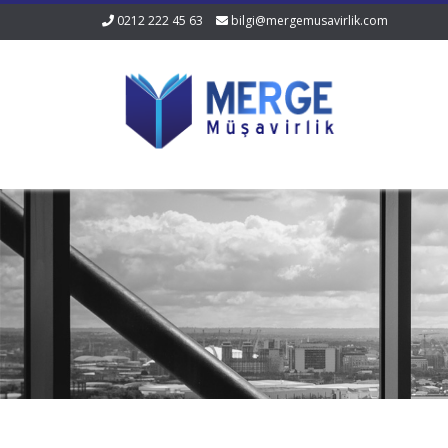
0212 222 45 63
bilgi@mergemusavirlik.com