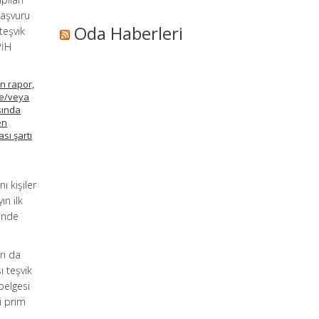
başvuru
Oda Haberleri
teşvik
PİH
in rapor,
ve/veya
sında
en
sı şartı
ı kişiler
ın ilk
inde
rı da
ı teşvik
belgesi
i prim