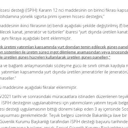
hissesi desteği (İSPİH): Kararın 12 nci maddesinin on birinci fıkrası ka
tihdamına yönelik sigorta primi işveren hissesi desteğini,”
maddesinin ikinci fıkrasının (e) bendi aşağıdaki şekilde değiştirilmiş (f) 
ilecek kanat, jeneratör ve türbinler” ibaresi “yurt dışında üretilen kanat
e aynı fıkraya aşağıdaki bent eklenmiştir.
rik üretimi yatırımları kapsamında yurt dışından temin edilecek güneş panel
on sistemleri ile üretim süreci ingot dilimleme aşamasından veya öncesinde
üretilen güneş hücreleri kullanılarak üretilen güneş panelleri,”
da ve bağlantı anlaşmasındaki sözleşme gücü ile sınırlı olmak kaydıyla 
mi yatırımları kapsamında yurt dışında üretilen jeneratörler ile jeneratörü
naseller.”
ü maddesine aşağıdaki fıkralar eklenmiştir.
/6/2021 tarihi ve sonrasındaki müracaatlara istinaden düzenlenen teşvi
İSPİH desteğinin uygulanabilmesi için yatırımcıların yatırım teşvik belg
ssesi desteği uygulamasının bittiği dönemi takip eden 3 ay içerisinde So
aşvurması gerekmektedir. Teşvik belgesi üzerinde Bakanlıkça ilave bir
l Güvenlik Kurumu Başkanlığı tarafından İSPİH desteği başvuru tarihinde
stek uygulamasına başlanır; ancak, Sosyal Güvenlik Kurumu Başkanlığına y