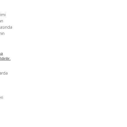
rimi
an
arasında
nin
ma
irilir.
arda
ri