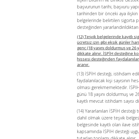
başvurunun tarihi, başvuru yapı
tarihinden bir önceki aya ilişkin
belgelerinde belirtilen sigorta pr
desteğinden yararlandırıldıktan
(12) Teşvik belgelerinde kayıtlı si
ücretsiz izin gibi eksik günler 
genç (18 yaşını doldurmuş ve 26 
dikkate alınır. İSPİH desteğine ko
hissesi desteğinden faydalanılan
aranır.
(13) İSPİH desteği, istihdam edi
faydalanılacak kişi sayısının he
olması gerekmemektedir. İSPİH d
günü 18 yaşını doldurmuş ve 26
kayıtlı mevcut istihdam sayısı di
(14) Yararlanılan İSPİH desteği t
dahil olmak üzere teşvik belges
belgesinde kayıtlı olan ilave is
kapsamında İSPİH desteği uygul
tutarları toplamı dikkate alınır.