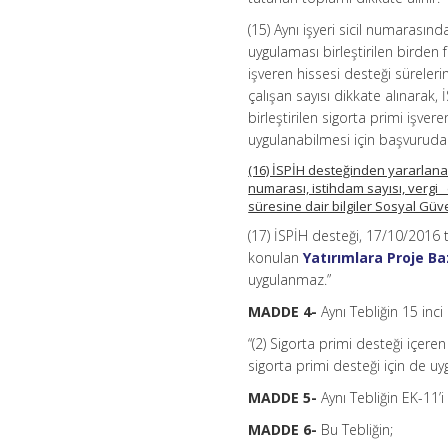
(15) Aynı işyeri sicil numarası
uygulaması birleştirilen birden 
işveren hissesi desteği süreler
çalışan sayısı dikkate alınarak, 
birleştirilen sigorta primi işv
uygulanabilmesi için başvuruda 
(16) İSPİH desteğinden yararlanabil
numarası, istihdam sayısı, verg
süresine dair bilgiler Sosyal Güv
(17) İSPİH desteği, 17/10/2016 t
konulan
Yatırımlara Proje Ba
uygulanmaz.”
MADDE 4-
Aynı Tebliğin 15 inc
“(2) Sigorta primi desteği içer
sigorta primi desteği için de uyg
MADDE 5-
Aynı Tebliğin EK-11’i 
MADDE 6-
Bu Tebliğin;