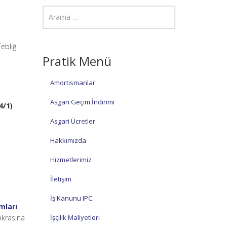
Tebliğ
Pratik Menü
Amortismanlar
Asgari Geçim İndirimi
4/1)
Asgari Ücretler
Hakkımızda
Hizmetlerimiz
İletişim
İş Kanunu IPC
mları
fıkrasına
İşçilik Maliyetleri