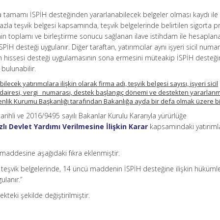
nda tamamı İSPİH desteğinden yararlanabilecek belgeler olması kaydı ile
fazla teşvik belgesi kapsamında, teşvik belgelerinde belirtilen sigorta p
inin toplamı ve birleştirme sonucu sağlanan ilave istihdam ile hesaplan
İSPİH desteği uygulanır. Diğer taraftan, yatırımcılar aynı işyeri sicil num
eren hissesi desteği uygulamasının sona ermesini müteakip İSPİH desteği
bulunabilir.
ecek yatırımcılara ilişkin olarak firma adı, teşvik belgesi sayısı, işyeri sicil
i dairesi, vergi numarası, destek başlangıç dönemi ve destekten yararlan
enlik Kurumu Başkanlığı tarafından Bakanlığa ayda bir defa olmak üzere bild
arihli ve 2016/9495 sayılı Bakanlar Kurulu Kararıyla yürürlüğe
zlı Devlet Yardımı Verilmesine İlişkin Karar
kapsamındaki yatırıml
i maddesine aşağıdaki fıkra eklenmiştir.
en teşvik belgelerinde, 14 üncü maddenin İSPİH desteğine ilişkin hükümle
ulanır.”
ekteki şekilde değiştirilmiştir.