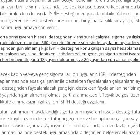
lan ayın biri ile yirmisi arasında ise; söz konusu başvuru kapsamında 
 bildirimlerden dolayı da İSPİH desteğinden yararlanılabilir. Yatırımcılar 
imi işveren hissesi desteği süresinin her bir yılına karşılık bir ay için, İS
 sonra uygulamaya son verilir.
gorta primi işveren hissesi desteğinden kısmi süreli çalışma, sigortalıya ilişk
hariç olmak üzere toplam 360 gün prim ödeme süresinde faydalanmış kadın 
yaşından gün almamış kişi) İSPİH desteğine konu çalışan sayısı hesaplama
nu çalışan sayısı belirlenirken, istihdam edilen genç için sigorta primi işver
 her bir ayın ilk günü 18 yaşını doldurmuş ve 26 yaşından gün almamış olma
lecek kadın ve/veya genç sigortalılar için uygulanır. İSPİH desteğinden
saplanmasında esas çalışanlar ile destekten faydalanılan çalışanların ayn
esteğinden faydalanılacak genç için destekten faydalanılan her bir ay
 yaşından gün almamış olması şartı aranmaktadır. Teşvik belgesi üzer
kkate alınmaksızın ilgili ay için İSPİH desteği uygulanır.
utarı, yatırımcının faydalandığı sigorta primi işveren hissesi desteği tuta
inde kayıtlı azami destek tutarını geçemez ve hesaplanan çalışan sayıs
tihdam sayısını aşamaz. Aynı işyeri sicil numarasında birden fazla teşvik 
anması halinde destek uygulamasında birleştirilen belgelerdeki azam