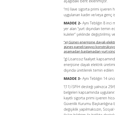
aşağıdaki bent eklenmiştir.
“m) İlave sigorta primi işveren 
uygulanan kadın ve/veya genç is
MADDE 2-
Aynı Tebliğin 8 inci 
yer alan “yurt dışından temin ed
kuleler” şeklinde değiştirilmiş v
“e) Güneş enerjisine dayalı elekt
güneş paneli taşıyıcı konstrüksiy
aşamadan başlamadan yurt içinde 
“g) Lisanssız faaliyet kapsamın
enerjisine dayalı elektrik üreti
dışında üretilerek temin edilen 
MADDE 3-
Aynı Tebliğin 14 ünc
“(11) İSPİH desteği yalnızca 29
belgeleri kapsamında uygulanır. 
kayıtlı sigorta primi işveren hi
Güvenlik Kurumu Başkanlığına b
değişiklik yapılmaksızın, Sosya
ilişkin bildirim ile birlikte de