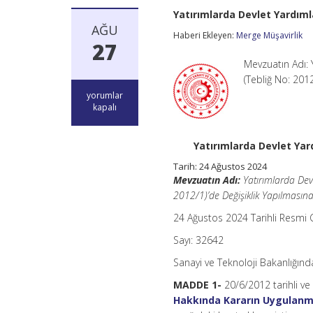
Yatırımlarda Devlet Yardıml
AĞU
Haberi Ekleyen:
Merge Müşavirlik
27
Mevzuatın Adı: 
(Tebliğ No: 201
Yatırımlarda
yorumlar
Devlet
kapalı
Yardımları
Hakkında
Kararın
Yatırımlarda Devlet Yar
Uygulanmasına
İlişkin
Tarih: 24 Ağustos 2024
Tebliğ
Mevzuatın Adı:
Yatırımlarda Devl
(No:
2012/1)’de Değişiklik Yapılmasına
2024/1)
için
24 Ağustos 2024 Tarihli Resmi
Sayı: 32642
Sanayi ve Teknoloji Bakanlığınd
MADDE 1-
20/6/2012 tarihli v
Hakkında Kararın Uygulanmas