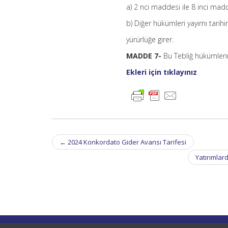
a) 2 nci maddesi ile 8 inci madd
b) Diğer hükümleri yayımı tarihi
yürürlüğe girer.
MADDE 7-
Bu Tebliğ hükümlerin
Ekleri için tıklayınız
Post
←
2024 Konkordato Gider Avansı Tarifesi
navigation
Yatırımlar