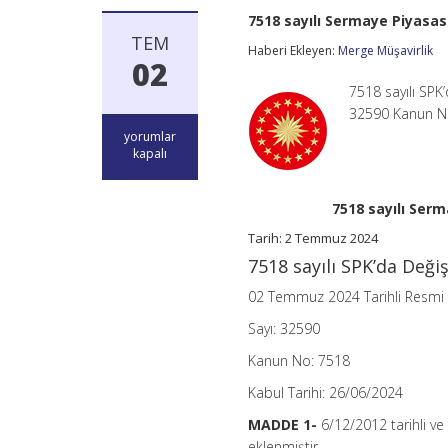
7518 sayılı Sermaye Piyasa
TEM
Haberi Ekleyen:
Merge Müşavirlik
02
7518 sayılı SPK
32590 Kanun No
7518
yorumlar
sayılı
kapalı
Sermaye
Piyasası
Kanununda
7518 sayılı Ser
Değişiklik
Yapılmasına
Tarih: 2 Temmuz 2024
Dair
7518 sayılı SPK’da Değiş
Kanun
için
02 Temmuz 2024 Tarihli Resmi
Sayı: 32590
Kanun No: 7518
Kabul Tarihi: 26/06/2024
MADDE 1-
6/12/2012 tarihli v
eklenmiştir.