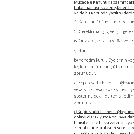
Mücadele Kanunu kapsamındaki su
bulunmaması, kasten işlenen bir
ya da bu Kanunda yazılı suçlar
4) Kanunun 101 inci maddesinin 
5) Gerekli mali güç ve işin gere
6) Ortaklık yapısının şeffaf ve a
şarttır.
b) Yönetim kurulu üyelerinin ve 
kişilerin bu fıkranın (a) bendind
zorunludur.
c) Kripto varlık hizmet sağlayıcı
veya şirket esas sözleşmesi uy
gösterme şeklinde temsil edilme
zorunludur.
ç) Kripto varlık hizmet sağlayıcı
dolaylı olarak yüzde on veya dah
temsil edilme hakkı veren imtiyazl
zorunludur. Kuruluştan sonraki or
oy haklarının doğrudan veya dola