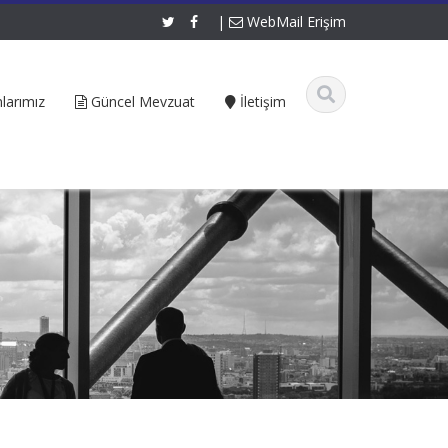
|
WebMail Erişim
larımız
Güncel Mevzuat
İletişim