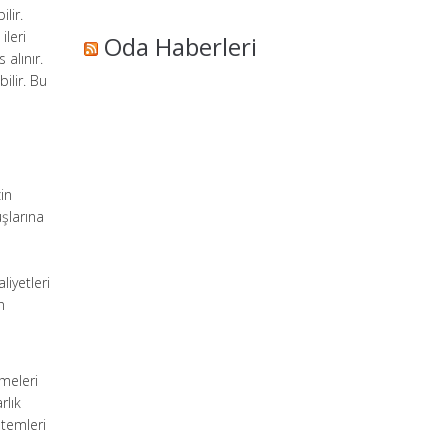
lir.
ileri
Oda Haberleri
alınır.
ilir. Bu
in
uşlarına
liyetleri
n
emeleri
rlık
stemleri