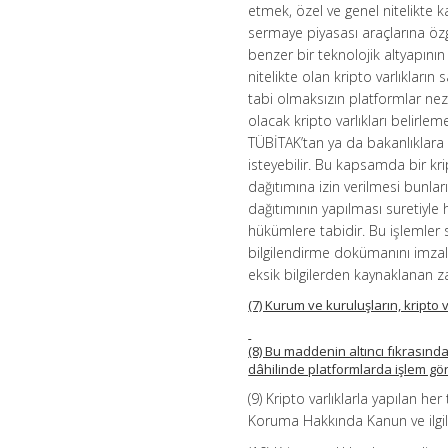
etmek, özel ve genel nitelikte k
sermaye piyasası araçlarına özgü
benzer bir teknolojik altyapının
nitelikte olan kripto varlıkların
tabi olmaksızın platformlar nez
olacak kripto varlıkları belir
TÜBİTAK’tan ya da bakanlıklara ba
isteyebilir. Bu kapsamda bir kri
dağıtımına izin verilmesi bunla
dağıtımının yapılması suretiyle 
hükümlere tabidir. Bu işlemler s
bilgilendirme dokümanını imzala
eksik bilgilerden kaynaklanan 
(7) Kurum ve kuruluşların, kripto 
(8) Bu maddenin altıncı fıkrasında 
dâhilinde platformlarda işlem gör
(9) Kripto varlıklarla yapılan her
Koruma Hakkında Kanun ve ilgil