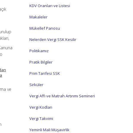
KDV Oranları ve Listesi
açık
a
Makaleler
Mükellef Panosu
turulup
kları,
Nelerden Vergi SSK Kesilir
 Kanuna
Politikamız
to
Pratik Bilgiler
ndan
Prim Tarifesi SSK
ma
Sirküler
lama ve
Vergi Affı ve Matrah Artırımı Semineri
Vergi Kodları
Vergi Takvimi
n
Yeminli Mali Müşavirlik