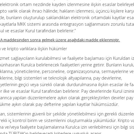
 elektronik ortam nezdinde kayden izlenmesine ilişkin esaslar belirleyebi
to varlık olarak ihracı hâlinde; hakların izlenmesi, üçüncü kişilere karşı 
, bunların oluşturulup saklandıkları elektronik ortamdaki kayıtlar esas 
kayıtlarla MKK sistemi arasında entegrasyon sağlanmasını zorunlu tutab
ul ve esaslar Kurul tarafından belirlenir.”
5/A maddesinden sonra gelmek üzere aşağıdaki madde eklenmiştir.
ı ve kripto varlıklara ilişkin hükümler
zmet sağlayıcıların kurulabilmesi ve faaliyete başlaması için Kuruldan iz
nhasıran Kurulca belirlenecek faaliyetleri yerine getirir. Bunların kurul
aklarına, yöneticilerine, personeline, organizasyonuna, sermayelerine ve
lerine, bilgi sistemleri ve teknolojik altyapılarına, pay devirlerine,
iyetlerinin geçici veya sürekli olarak durdurulmasına ilişkin esaslar ile faa
ilke ve esaslar Kurul tarafından belirlenir. Pay devirlerinde Kurul iznini
arınca yapılan düzenlemelere aykırı olarak gerçekleştirilen devirler pay
kme aykırı olarak pay defterine yapılan kayıtlar hükümsüzdür.
ıları, sistemlerinin güvenli bir şekilde yönetilebilmesi için gerekli düzenl
kli iç kontrol birim ve sistemlerini oluşturmakla yükümlüdür. Kripto va
na ve/veya faaliyete başlamalarına Kurulca izin verilebilmesi için bilgi si
ında TÜBİTAK’ın belirleyeceği kriterlere uygunluk aranır.