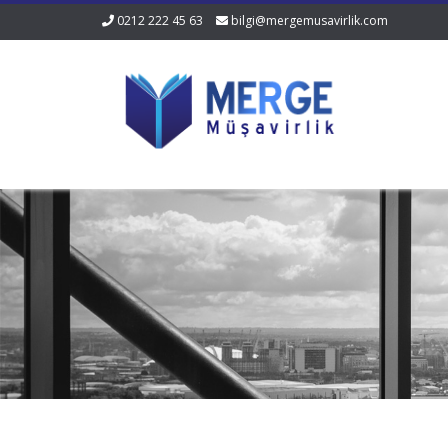
0212 222 45 63
bilgi@mergemusavirlik.com