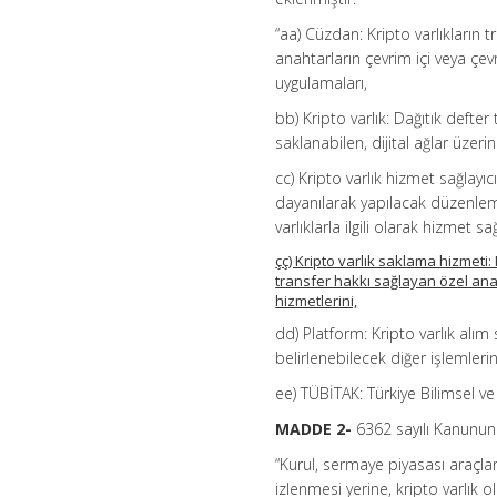
“aa) Cüzdan: Kripto varlıkların tr
anahtarların çevrim içi veya çe
uygulamaları,
bb) Kripto varlık: Dağıtık defter
saklanabilen, dijital ağlar üzer
cc) Kripto varlık hizmet sağlayı
dayanılarak yapılacak düzenleme
varlıklarla ilgili olarak hizmet 
çç) Kripto varlık saklama hizmeti:
transfer hakkı sağlayan özel ana
hizmetlerini,
dd) Platform: Kripto varlık alım 
belirlenebilecek diğer işlemlerin
ee) TÜBİTAK: Türkiye Bilimsel v
MADDE 2-
6362 sayılı Kanunun
“Kurul, sermaye piyasası araçl
izlenmesi yerine, kripto varlık o