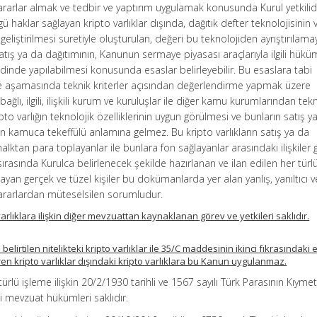
ararlar almak ve tedbir ve yaptırım uygulamak konusunda Kurul yetkilidi
 haklar sağlayan kripto varlıklar dışında, dağıtık defter teknolojisinin 
 geliştirilmesi suretiyle oluşturulan, değeri bu teknolojiden ayrıştırılam
 satış ya da dağıtımının, Kanunun sermaye piyasası araçlarıyla ilgili hükü
dinde yapılabilmesi konusunda esaslar belirleyebilir. Bu esaslara tabi
leme aşamasında teknik kriterler açısından değerlendirme yapmak üzere
ğlı, ilgili, ilişkili kurum ve kuruluşlar ile diğer kamu kurumlarından tek
pto varlığın teknolojik özelliklerinin uygun görülmesi ve bunların satış y
rın kamuca tekeffülü anlamına gelmez. Bu kripto varlıkların satış ya da
halktan para toplayanlar ile bunlara fon sağlayanlar arasındaki ilişkiler 
ırasında Kurulca belirlenecek şekilde hazırlanan ve ilan edilen her türl
yan gerçek ve tüzel kişiler bu dokümanlarda yer alan yanlış, yanıltıcı 
zararlardan müteselsilen sorumludur.
varlıklara ilişkin diğer mevzuattan kaynaklanan görev ve yetkileri saklıdır.
belirtilen nitelikteki kripto varlıklar ile 35/C maddesinin ikinci fıkrasındaki 
en kripto varlıklar dışındaki kripto varlıklara bu Kanun uygulanmaz.
 türlü işleme ilişkin 20/2/1930 tarihli ve 1567 sayılı Türk Parasının Kıymet
i mevzuat hükümleri saklıdır.