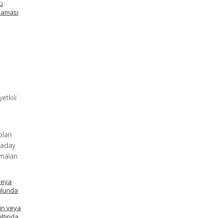
ü
lmaması
etkili
 olan
 aday
maları
 veya
rulunda
nin veya
altında