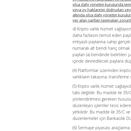
olsa dahi yönetim kurulunda temsi
veya oy haklarının doğrudan veya
altında olsa dahi yönetim kurulun
yer alan şartları taşımaları zorun
d) Kripto varlık hizmet sağlayı
daha fazlasını temsil eden payl
imtiyazlı paylarına sahip gerçek v
numaralı alt bendi hariç olmak ü
payları (a) bendinde belirtilen ş
içinde devredilecek paylara düşe
(4) Platformlar üzerinden kripto 
varlıkların takasına, transferin
(5) Kripto varlık hizmet sağlay
tabi değildir. Bu madde ile 3
yönlendirilmesi gereken hususl
düzenleyici işlemler tesis eder
yetkilidir. Bu madde ile 35/C 
düzenlemeler için Bankacılık 
(6) Sermaye piyasası araçlarına 