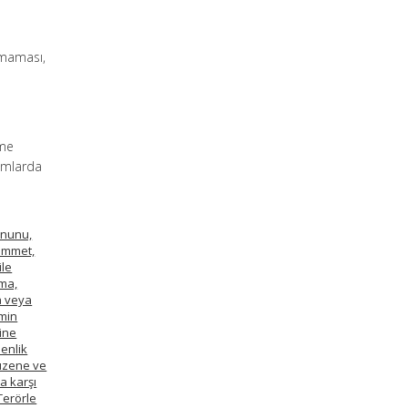
lmaması,
n
eme
rumlarda
Kanunu,
zimmet,
ile
rma,
a veya
zmin
sine
enlik
düzene ve
a karşı
Terörle