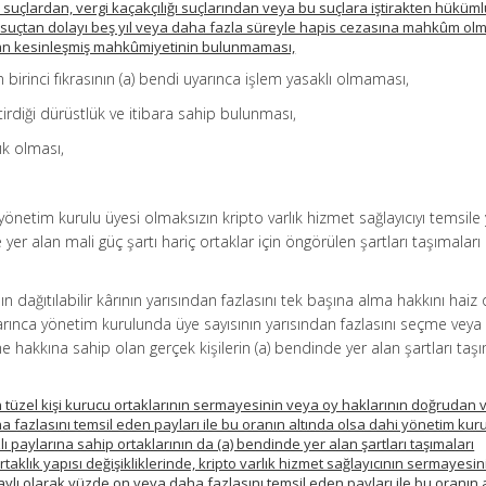
çlardan, vergi kaçakçılığı suçlarından veya bu suçlara iştirakten hüküml
 suçtan dolayı beş yıl veya daha fazla süreyle hapis cezasına mahkûm o
dan kesinleşmiş mahkûmiyetinin bulunmaması,
birinci fıkrasının (a) bendi uyarınca işlem yasaklı olmaması,
ktirdiği dürüstlük ve itibara sahip bulunması,
çık olması,
yönetim kurulu üyesi olmaksızın kripto varlık hizmet sağlayıcıyı temsile y
e yer alan mali güç şartı hariç ortaklar için öngörülen şartları taşımaları
nın dağıtılabilir kârının yarısından fazlasını tek başına alma hakkını haiz
arınca yönetim kurulunda üye sayısının yarısından fazlasını seçme veya
 hakkına sahip olan gerçek kişilerin (a) bendinde yer alan şartları taşı
nın tüzel kişi kurucu ortaklarının sermayesinin veya oy haklarının doğrudan
a fazlasını temsil eden payları ile bu oranın altında olsa dahi yönetim ku
ı paylarına sahip ortaklarının da (a) bendinde yer alan şartları taşımaları
taklık yapısı değişikliklerinde, kripto varlık hizmet sağlayıcının sermayesi
ylı olarak yüzde on veya daha fazlasını temsil eden payları ile bu oranın 