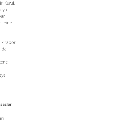
r. Kurul,
veya
ayan
mlerine
nik rapor
a da
genel
ü
veya
esaslar
ini