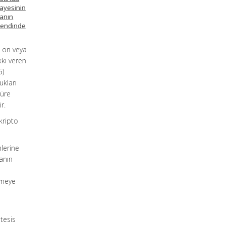
mayesinin
ranın
 bendinde
e on veya
kkı veren
5)
ukları
süre
r.
 kripto
mlerine
anın
rmeye
 tesis