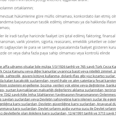
cılarının ortaklarının;
r mevzuat hükümlerine göre müflis olmaması, konkordato ilan etmiş o
landırma başvurusunun tasdik edilmiş olmaması ya da hakkında iflası
maması,
r ile iradi tasfiye haricinde faaliyet izni iptal edilmiş faktoring, finansal
inansman, varlık yönetim, sigorta, reasürans, emeklilik şirketleri ve öd
eti sağlayıcıları ile para ve sermaye piyasalarında faaliyet gösteren ku
üzde on veya daha fazla paya sahip olmaması veya kontrolü elinde
re affa uğramış olsalar bile mülga 1/3/1926 tarihli ve 765 sayılı Türk Ceza 
Türk Ceza Kanunu veya diğer kanunlar uyarınca basit veya nitelikli zimmet, 
cılık, sahtecilik, güveni kötüye kullanma, dolanlı iflas gibi yüz kızartıcı suçlar 
ında kalan kaçakçılık suçlarından, resmî ihale ve alım satımlara fesat karıştı
bilişim sistemini engelleme, bozma, verileri yok etme veya değiştirme, bank
ması, suçtan kaynaklanan malvarlığı değerlerini aklama suçlarından, teröri
 ve 7262 sayılı Kitle İmha Silahlarının Yayılmasının Finansmanının Önlenme
e sayılan suçlardan veya Devletin şahsiyetine karşı işlenen suçlar ile egem
gınlığına karşı suçlardan, Devletin güvenliğine karşı suçlardan, Anayasal 
unmaya karşı suçlardan, Devlet sırlarını açığa vurma suçu ile Devlet sırların
devletlerle olan ilişkilere karşı suçlardan, 12/4/1991 tarihli ve 3713 sayılı 