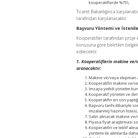
kooperatiflerde %75’i,
Ticaret Bakanlığınca karşılanabi
tarafından karşılanacaktır.
Başvuru Yöntemi ve İstenil
Kooperatifler tarafından proje
konusuna göre belirtilen belgel
edilecektir.
1. Kooperatiflerin makine ve/v
aranacaktır:
Makine ve/veya ekipman al
Kooperatifin makine ve/vey
İmzaya yetkili yönetim kuru
Kooperatif yönetim ve dene
Kooperatifin en son yaptığ
Başvuru tarihi itibariyle s
imzalanmış hazirun listesi,
Satın alınacak makine ve/
Piyasa fiyat araştırması so
Kooperatifin ve teklif alın
yöntemi ile alımlarda dah