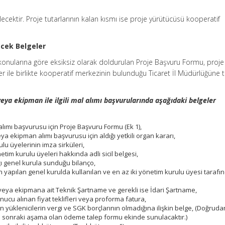
lecektir. Proje tutarlarının kalan kısmı ise proje yürütücüsü kooperatif
ecek Belgeler
 konularına göre eksiksiz olarak doldurulan Proje Başvuru Formu, proje
er ile birlikte kooperatif merkezinin bulunduğu Ticaret İl Müdürlüğüne 
eya ekipman ile ilgili mal alımı başvurularında aşağıdaki belgeler
ımı başvurusu için Proje Başvuru Formu (Ek 1),
a ekipman alımı başvurusu için aldığı yetkili organ kararı,
lu üyelerinin imza sirküleri,
tim kurulu üyeleri hakkında adli sicil belgesi,
ı genel kurula sunduğu bilanço,
on yapılan genel kurulda kullanılan ve en az iki yönetim kurulu üyesi tarafı
veya ekipmana ait Teknik Şartname ve gerekli ise İdari Şartname,
nucu alınan fiyat teklifleri veya proforma fatura,
an yüklenicilerin vergi ve SGK borçlarının olmadığına ilişkin belge, (Doğruda
a sonraki aşama olan ödeme talep formu ekinde sunulacaktır.)