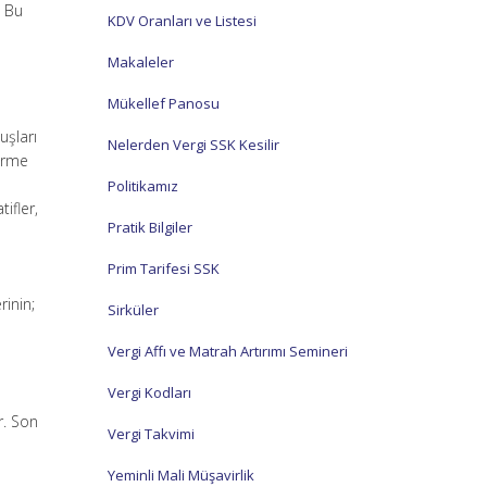
. Bu
KDV Oranları ve Listesi
Makaleler
Mükellef Panosu
uşları
Nelerden Vergi SSK Kesilir
dirme
Politikamız
ifler,
Pratik Bilgiler
e
Prim Tarifesi SSK
inin;
Sirküler
Vergi Affı ve Matrah Artırımı Semineri
Vergi Kodları
r. Son
Vergi Takvimi
Yeminli Mali Müşavirlik