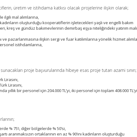
rin, üretim ve istihdama katkısı olacak projelerine ilişkin olarak;
ilgili mal alımlarına,
 kadınların oluşturduğu kooperatiflerin işletecekleri yaşlı ve engelli bakım
leri, kreş ve gündüz bakımevlerinin demirbaş eşya niteliğindeki yatırım mal
ımı ve pazarlanmasına ilişkin sergi ve fuar katılımlarına yönelik hizmet alımla
i personel istihdamlarına,
 sunacakları proje başvurularında hibeye esas proje tutarı azami sınırı;
k Lirasını,
ürk Lirasını,
nda yıllık bir personel için 204.000 TL’yi, iki personel için toplam 408.000 TL’y
rlarının;
rde % 75’i, diğer bölgelerde % 50’si,
şartı aranmaksızın ortaklarının en az % 90’ını kadınların oluşturduğu