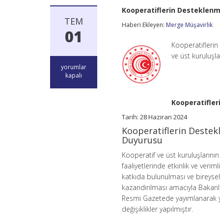
Kooperatiflerin Desteklen
TEM
Haberi Ekleyen:
Merge Müşavirlik
01
Kooperatifleri
ve üst kuruluşl
Kooperatiflerin
yorumlar
Desteklenmesi
kapalı
Programına
Yönelik
Başvuru
Kooperatifle
Duyurusu
için
Tarih: 28 Haziran 2024
Kooperatiflerin Deste
Duyurusu
Kooperatif ve üst kuruluşlarını
faaliyetlerinde etkinlik ve veri
katkıda bulunulması ve bireysel
kazandırılması amacıyla Bakanlı
Resmi Gazetede yayımlanarak yü
değişiklikler yapılmıştır.