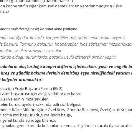
ımı ile ilgili taahhütname, (Taahhütname 1)
a kooperatifin diğer kamusal desteklerden yararlanmadığına ilişkin
me 2)
tırım malı desteğine ilişkin satın alma yöntemi:
tında olduğu durumlarda, kooperatifler doğrudan temin usulü izleyerek
 Proje Başvuru Formunu doldurur. Kooperatifler, hibe sözleşmesi imzalandıkt
gun olanı ile alım sözleşmesi imzalar.
tünde olduğu durumlarda; pazarlık usulü izlenerek alımlar yapılır.
kadınların oluşturduğu kooperatiflerin işletecekleri yaşlı ve engelli 
, kreş ve gündüz bakımevlerinin demirbaş eşya niteliğindeki yatırım 
 belgeler aranacaktır:
urusu için Proje Başvuru Formu
(
Ek 2)
,
 alımı başvurusu için aldığı yetkili organ kararı,
lu üyelerinin imza sirküleri,
tim kurulu üyeleri hakkında adli sicil belgesi,
zmetler İl/İlçe Müdürlüğüne Özel Kreş, Gündüz Bakımevi, Özel Çocuk Kulübü
i açma izni başvurulduğuna ilişkin belge,
ı genel kurula sunduğu bilanço,
on yapılan genel kurulda kullanılan ve en az iki yönetim kurulu üyesi tarafı