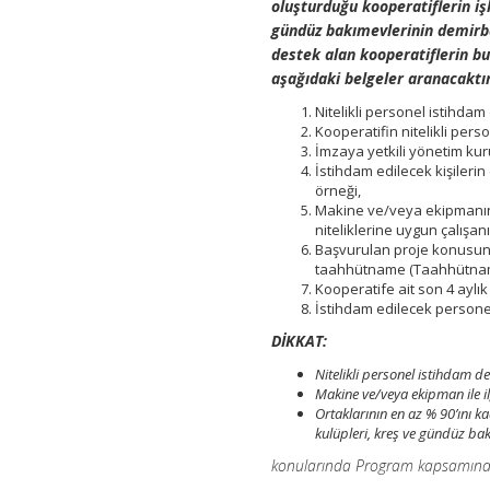
oluşturduğu kooperatiflerin işl
gündüz bakımevlerinin demirb
destek alan kooperatiflerin bu
aşağıdaki belgeler aranacaktır
Nitelikli personel istihdam
Kooperatifin nitelikli pers
İmzaya yetkili yönetim kuru
İstihdam edilecek kişilerin
örneği,
Makine ve/veya ekipmanın
niteliklerine uygun çalış
Başvurulan proje konusund
taahhütname (Taahhütna
Kooperatife ait son 4 aylık
İstihdam edilecek personele 
DİKKAT:
Nitelikli personel istihdam de
Makine ve/veya ekipman ile ilg
Ortaklarının en az % 90’ını ka
kulüpleri, kreş ve gündüz bak
konularında Program kapsamında d