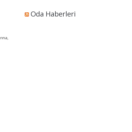
Oda Haberleri
ı
rına,
i