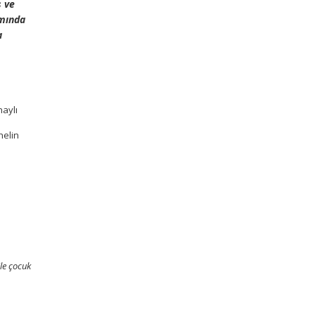
ş ve
amında
a
naylı
nelin
ile çocuk