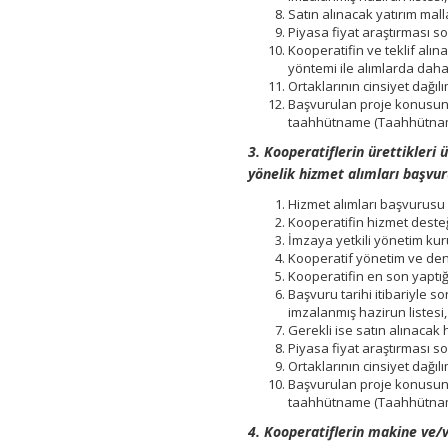
Satın alınacak yatırım mall
Piyasa fiyat araştırması so
Kooperatifin ve teklif alın
yöntemi ile alımlarda dah
Ortaklarının cinsiyet dağıl
Başvurulan proje konusund
taahhütname (Taahhütnam
3. Kooperatiflerin
ürettikleri ü
yönelik hizmet alımları başvur
Hizmet alımları başvurusu 
Kooperatifin hizmet desteği
İmzaya yetkili yönetim kuru
Kooperatif yönetim ve dene
Kooperatifin en son yaptığ
Başvuru tarihi itibariyle s
imzalanmış hazirun listesi,
Gerekli ise satın alınacak
Piyasa fiyat araştırması so
Ortaklarının cinsiyet dağıl
Başvurulan proje konusund
taahhütname (Taahhütnam
4. Kooperatiflerin
makine ve/ve