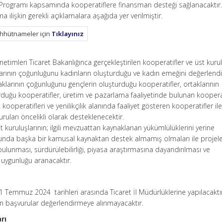
 Programı kapsamında kooperatiflere finansman desteği sağlanacaktır
işkin gerekli açıklamalara aşağıda yer verilmiştir.
ahhütnameler için
Tıklayınız
netimleri Ticaret Bakanlığınca gerçekleştirilen kooperatifler ve üst kurul
klarının çoğunluğunu kadınların oluşturduğu ve kadın emeğini değerlen
klarının çoğunluğunu gençlerin oluşturduğu kooperatifler, ortaklarının
rduğu kooperatifler, üretim ve pazarlama faaliyetinde bulunan kooperat
 kooperatifleri ve yenilikçilik alanında faaliyet gösteren kooperatifler il
uruları öncelikli olarak desteklenecektir.
 kuruluşlarının; ilgili mevzuattan kaynaklanan yükümlülüklerini yerine
sunda başka bir kamusal kaynaktan destek almamış olmaları ile projeler
ulunması, sürdürülebilirliği, piyasa araştırmasına dayandırılması ve
a uygunluğu aranacaktır.
Temmuz 2024 tarihleri arasında Ticaret İl Müdürlüklerine yapılacaktı
n başvurular değerlendirmeye alınmayacaktır.
rı