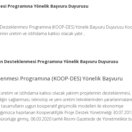
mesi Programına Yönelik Başvuru Duyurusu
n Desteklenmesi Programına (KOOP-DES) Yönelik Başvuru Duyurusu Koo
arının üretim ve istihdama katkısı olacak yatır…
rin Desteklenmesi Programına Yönelik Başvuru Duyurusu
klenmesi Programına (KOOP-DES) Yönelik Başvuru
n üretim ve istihdama katkısı olacak yatırım projelerinin desteklenmesi,
mliliğin sağlanması, teknoloji ve yeni üretim tekniklerinden yararlanmalar
 tasarrufların uygun kooperatif girişimcilik modelleri ile ekonomiye
ğımızca hazırlanan Kooperatifçilik Proje Destek Yönetmeliği 30.07.2013 
rürlüğe girmiş, 06.03.2020 tarihli Resmi Gazetede de Yönetmelikte b