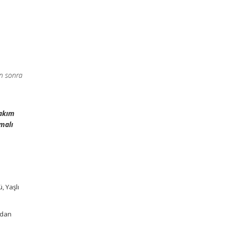
an sonra
bakım
malı
, Yaşlı
ndan