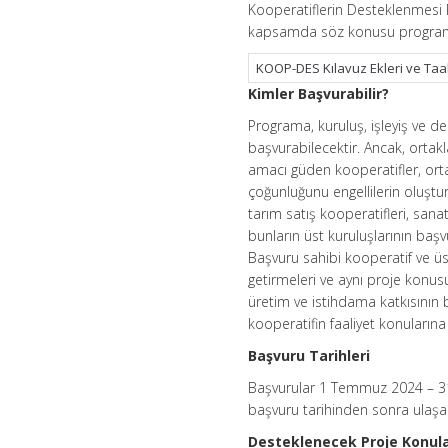
Kooperatiflerin Desteklenmesi
kapsamda söz konusu programa il
KOOP-DES Kılavuz Ekleri ve Ta
Kimler Başvurabilir?
Programa, kuruluş, işleyiş ve de
başvurabilecektir. Ancak, orta
amacı güden kooperatifler, orta
çoğunluğunu engellilerin oluştu
tarım satış kooperatifleri, sanat
bunların üst kuruluşlarının başv
Başvuru sahibi kooperatif ve üst
getirmeleri ve aynı proje konu
üretim ve istihdama katkısının b
kooperatifin faaliyet konuların
Başvuru Tarihleri
Başvurular 1 Temmuz 2024 – 31 
başvuru tarihinden sonra ulaşa
Desteklenecek Proje Konula