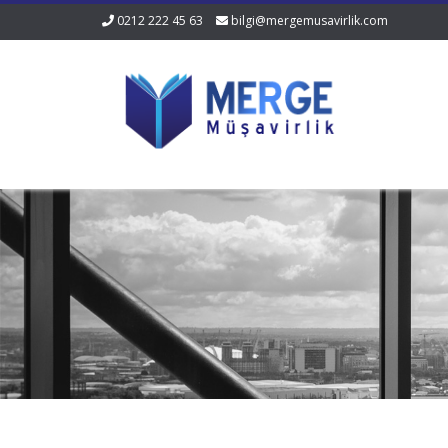
0212 222 45 63
bilgi@mergemusavirlik.com