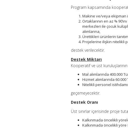
Program kapsamında kooperatifle
Makine ve/veya ekipman ile 
Ortaklarının en az % 90’ını
merkezleri ile çocuk kulüp
alımlarına,
Ürettikleri ürünlerin tanıt
Projelerine ilişkin nitelikl
destek verilecektir.
Destek Miktarı
Kooperatif ve üst kuruluşlarının
Mal alımlarında 400.000 Tür
Hizmet alımlarında 60.000 T
Nitelikli personel istihdamı
geçemeyecektir.
Destek Oranı
Üst sınırlar içerisinde proje tuta
Kalkınmada öncelikli yörele
Kalkınmada öncelikli yöre 