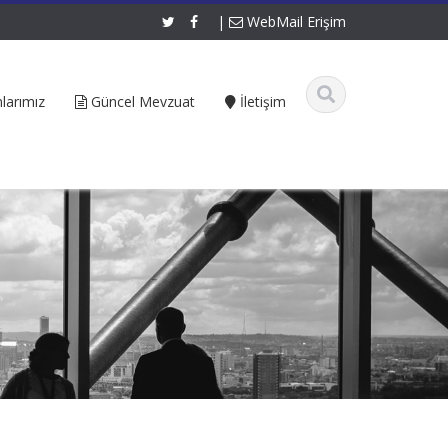
|
WebMail Erişim
larımız
Güncel Mevzuat
İletişim