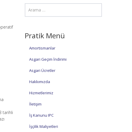
peratif
Pratik Menü
Amortismanlar
Asgari Geçim İndirimi
Asgari Ücretler
Hakkımızda
Hizmetlerimiz
ına
İletişim
tarihli
İş Kanunu IPC
azı
İşçilik Maliyetleri