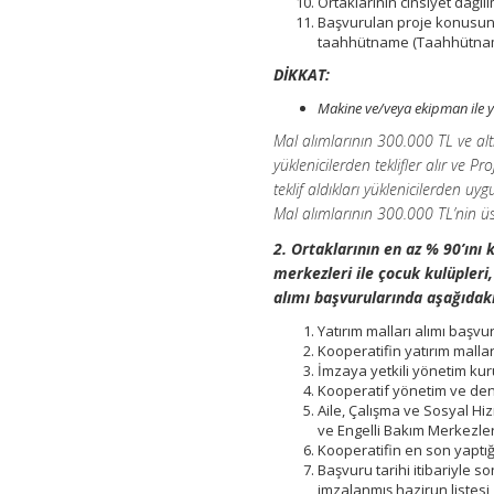
Ortaklarının cinsiyet dağıl
Başvurulan proje konusund
taahhütname (Taahhütna
DİKKAT:
Makine ve/veya ekipman ile ya
Mal alımlarının 300.000 TL ve al
yüklenicilerden teklifler alır ve
teklif aldıkları yüklenicilerden uy
Mal alımlarının 300.000 TL’nin üs
2. Ortaklarının en az % 90’ını 
merkezleri ile çocuk kulüpleri
alımı başvurularında aşağıdaki
Yatırım malları alımı başv
Kooperatifin yatırım malları
İmzaya yetkili yönetim kuru
Kooperatif yönetim ve dene
Aile, Çalışma ve Sosyal Hi
ve Engelli Bakım Merkezler
Kooperatifin en son yaptığ
Başvuru tarihi itibariyle s
imzalanmış hazirun listesi,