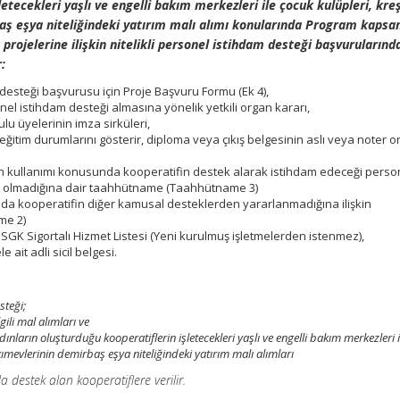
etecekleri yaşlı ve engelli bakım merkezleri ile çocuk kulüpleri, kre
aş eşya niteliğindeki yatırım malı alımı konularında Program kaps
 projelerine ilişkin nitelikli personel istihdam desteği başvurularınd
:
 desteği başvurusu için Proje Başvuru Formu (Ek 4),
onel istihdam desteği almasına yönelik yetkili organ kararı,
lu üyelerinin imza sirküleri,
 eğitim durumlarını gösterir, diploma veya çıkış belgesinin aslı veya noter o
 kullanımı konusunda kooperatifin destek alarak istihdam edeceği perso
anı olmadığına dair taahhütname (Taahhütname 3)
a kooperatifin diğer kamusal desteklerden yararlanmadığına ilişkin
me 2)
 SGK Sigortalı Hizmet Listesi (Yeni kurulmuş işletmelerden istenmez),
ait adli sicil belgesi.
steği;
ili mal alımları ve
dınların oluşturduğu kooperatiflerin işletecekleri yaşlı ve engelli bakım merkezleri 
ımevlerinin demirbaş eşya niteliğindeki yatırım malı alımları
estek alan kooperatiflere verilir.