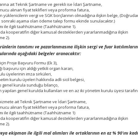
arına ait Teknik Şartname ve gerekli ise İdari Şartname,
nucu alınan fiyat teklifleri veya proforma fatura,
an yüklenicilerin vergi ve SGK borçlarının olmadığına ilişkin belge, (Doğruda
a sonraki aşama olan ödeme talep formu ekinde sunulacaktır.)
ımı ile ilgili taahhütname (Taahhütname 1).
a kooperatifin diğer kamusal desteklerden yararlanmadığına ilişkin
e 2).
rünlerin tanıtımı ve pazarlanmasına ilişkin sergi ve fuar katılımları
ularında aşağıdaki belgeler aranacaktır:
için Proje Başvuru Formu (Ek 3),
 başvuru için aldığı yetkili organ kararı,
lu üyelerinin imza sirküleri,
tim kurulu üyeleri hakkında adli sicil belgesi,
ı genel kurula sunduğu bilanço,
on yapılan genel kurulda kullanılan ve en az iki yönetim kurulu üyesi tarafı
 hizmete ait Teknik Şartname ve İdari Şartname,
nucu alınan fiyat teklifleri veya proforma fatura,
ımı ile ilgili taahhütname (Taahhütname 1)
a kooperatifin diğer kamusal desteklerden yararlanmadığına ilişkin
e 2).
ya ekipman ile ilgili mal alımları ile ortaklarının en az % 90’ını kad