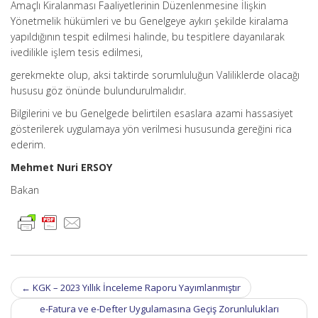
Amaçlı Kiralanması Faaliyetlerinin Düzenlenmesine İlişkin
Yönetmelik hükümleri ve bu Genelgeye aykırı şekilde kiralama
yapıldığının tespit edilmesi halinde, bu tespitlere dayanılarak
ivedilikle işlem tesis edilmesi,
gerekmekte olup, aksi taktirde sorumluluğun Valiliklerde olacağı
hususu göz önünde bulundurulmalıdır.
Bilgilerini ve bu Genelgede belirtilen esaslara azami hassasiyet
gösterilerek uygulamaya yön verilmesi hususunda gereğini rica
ederim.
Mehmet Nuri ERSOY
Bakan
Post
←
KGK – 2023 Yıllık İnceleme Raporu Yayımlanmıştır
navigation
e-Fatura ve e-Defter Uygulamasına Geçiş Zorunlulukları