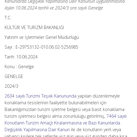
Kanunlarda Değişiklik Yapılmasına Dair Kanunun uygulanmasına
ilişkin 10.06.2024 tarihli ve 2024/3 sıra sayılı Genelge
T.C.
KÜLTÜR VE TURİZM BAKANLIĞI
Yatırım ve İşletmeler Genel Müdürlüğü
Sayı : E-29753132-010.06.02-5256985
Tarih: 10.06.2024
Konu : Genelge
GENELGE
2024/3
2634 sayılı Turizmi Teşvik Kanununda
yapılan düzenlemeyle
konaklama tesislerinin faaliyette bulunabilmeleri için
Bakanlığımızdan turizm işletme belgesi veya basit konaklama
turizm işletmesi belgesi alma zorunluluğu getirilmiş,
7464 sayılı
Konutların Turizm Amaçlı Kiralanmasına ve Bazı Kanunlarda
Değişiklik Yapılmasına Dair Kanun
ile de konutların yerli veya
yabancı kişilere tek seferde yüz gün veya yüz günden daha kısa