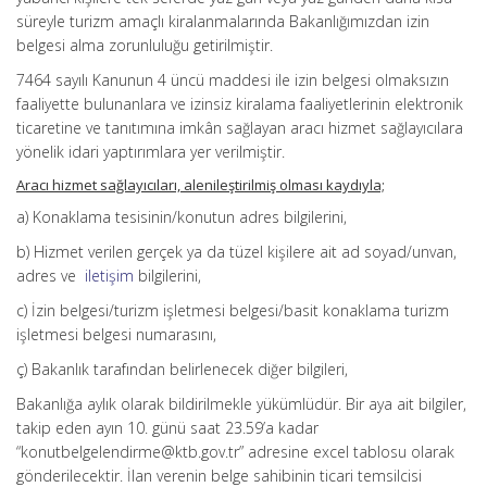
süreyle turizm amaçlı kiralanmalarında Bakanlığımızdan izin
belgesi alma zorunluluğu getirilmiştir.
7464 sayılı Kanunun 4 üncü maddesi ile izin belgesi olmaksızın
faaliyette bulunanlara ve izinsiz kiralama faaliyetlerinin elektronik
ticaretine ve tanıtımına imkân sağlayan aracı hizmet sağlayıcılara
yönelik idari yaptırımlara yer verilmiştir.
Aracı hizmet sağlayıcıları, alenileştirilmiş olması kaydıyla;
a) Konaklama tesisinin/konutun adres bilgilerini,
b) Hizmet verilen gerçek ya da tüzel kişilere ait ad soyad/unvan,
adres ve
iletişim
bilgilerini,
c) İzin belgesi/turizm işletmesi belgesi/basit konaklama turizm
işletmesi belgesi numarasını,
ç) Bakanlık tarafından belirlenecek diğer bilgileri,
Bakanlığa aylık olarak bildirilmekle yükümlüdür. Bir aya ait bilgiler,
takip eden ayın 10. günü saat 23.59’a kadar
“konutbelgelendirme@ktb.gov.tr” adresine excel tablosu olarak
gönderilecektir. İlan verenin belge sahibinin ticari temsilcisi