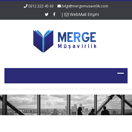
0212 222 45 63
bilgi@mergemusavirlik.com
|
WebMail Erişim