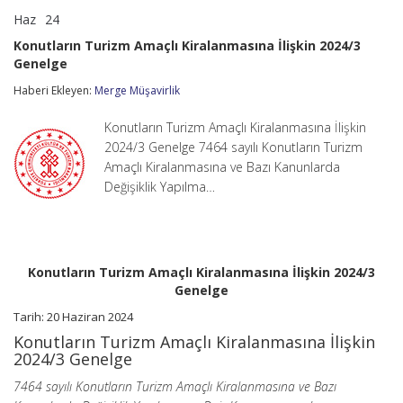
Haz
24
Konutların
yorumlar kapalı
Turizm
Konutların Turizm Amaçlı Kiralanmasına İlişkin 2024/3
Amaçlı
Genelge
Kiralanmasına
İlişkin
Haberi Ekleyen:
Merge Müşavirlik
2024/3
Genelge
için
Konutların Turizm Amaçlı Kiralanmasına İlişkin
2024/3 Genelge 7464 sayılı Konutların Turizm
Amaçlı Kiralanmasına ve Bazı Kanunlarda
Değişiklik Yapılma…
Konutların Turizm Amaçlı Kiralanmasına İlişkin 2024/3
Genelge
Tarih: 20 Haziran 2024
Konutların Turizm Amaçlı Kiralanmasına İlişkin
2024/3 Genelge
7464 sayılı Konutların Turizm Amaçlı Kiralanmasına ve Bazı