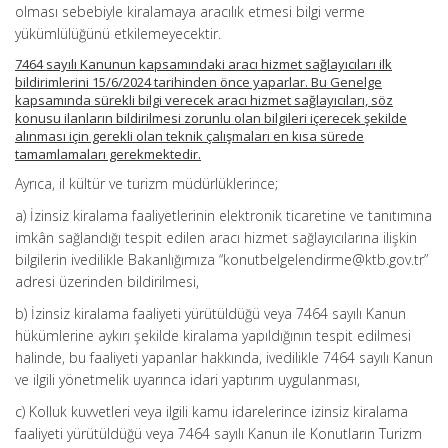
olması sebebiyle kiralamaya aracılık etmesi bilgi verme
yükümlülüğünü etkilemeyecektir.
7464 sayılı Kanunun kapsamındaki aracı hizmet sağlayıcıları ilk
bildirimlerini 15/6/2024 tarihinden önce yaparlar. Bu Genelge
kapsamında sürekli bilgi verecek aracı hizmet sağlayıcıları, söz
konusu ilanların bildirilmesi zorunlu olan bilgileri içerecek şekilde
alınması için gerekli olan teknik çalışmaları en kısa sürede
tamamlamaları gerekmektedir.
Ayrıca, il kültür ve turizm müdürlüklerince;
a) İzinsiz kiralama faaliyetlerinin elektronik ticaretine ve tanıtımına
imkân sağlandığı tespit edilen aracı hizmet sağlayıcılarına ilişkin
bilgilerin ivedilikle Bakanlığımıza “konutbelgelendirme@ktb.gov.tr”
adresi üzerinden bildirilmesi,
b) İzinsiz kiralama faaliyeti yürütüldüğü veya 7464 sayılı Kanun
hükümlerine aykırı şekilde kiralama yapıldığının tespit edilmesi
halinde, bu faaliyeti yapanlar hakkında, ivedilikle 7464 sayılı Kanun
ve ilgili yönetmelik uyarınca idari yaptırım uygulanması,
c) Kolluk kuvvetleri veya ilgili kamu idarelerince izinsiz kiralama
faaliyeti yürütüldüğü veya 7464 sayılı Kanun ile Konutların Turizm