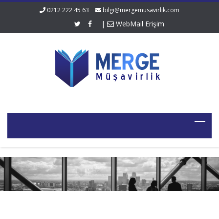
0212 222 45 63
bilgi@mergemusavirlik.com
|
WebMail Erişim