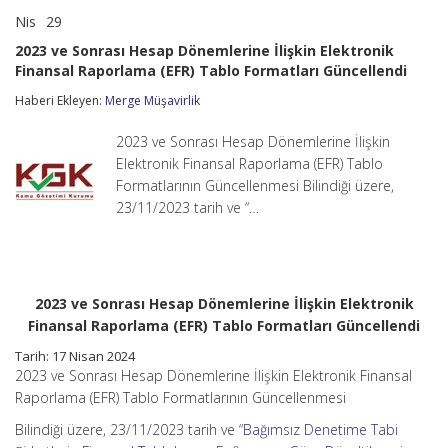
Nis
29
2023
yorumlar kapalı
ve
2023 ve Sonrası Hesap Dönemlerine İlişkin Elektronik
Sonrası
Finansal Raporlama (EFR) Tablo Formatları Güncellendi
Hesap
Dönemlerine
Haberi Ekleyen:
Merge Müşavirlik
İlişkin
Elektronik
Finansal
2023 ve Sonrası Hesap Dönemlerine İlişkin
Raporlama
Elektronik Finansal Raporlama (EFR) Tablo
(EFR)
Formatlarının Güncellenmesi Bilindiği üzere,
Tablo
23/11/2023 tarih ve “…
Formatları
Güncellendi
için
2023 ve Sonrası Hesap Dönemlerine İlişkin Elektronik
Finansal Raporlama (EFR) Tablo Formatları Güncellendi
Tarih: 17 Nisan 2024
2023 ve Sonrası Hesap Dönemlerine İlişkin Elektronik Finansal
Raporlama (EFR) Tablo Formatlarının Güncellenmesi
Bilindiği üzere, 23/11/2023 tarih ve “
Bağımsız Denetime Tabi