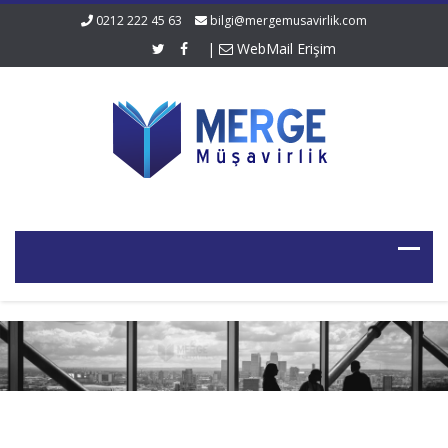
0212 222 45 63
bilgi@mergemusavirlik.com
|
WebMail Erişim