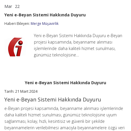
Mar
22
Yeni
yorumlar kapalı
e-
Yeni e-Beyan Sistemi Hakkında Duyuru
Beyan
Sistemi
Haberi Ekleyen:
Merge Müşavirlik
Hakkında
Duyuru
Yeni e-Beyan Sistemi Hakkında Duyuru e-Beyan
için
projesi kapsamında, beyanname alınması
işlemlerinde daha kaliteli hizmet sunulması,
günümüz teknolojisine…
Yeni e-Beyan Sistemi Hakkında Duyuru
Tarih: 21 Mart 2024
Yeni e-Beyan Sistemi Hakkında Duyuru
e-Beyan projesi kapsamında, beyanname alınması işlemlerinde
daha kaliteli hizmet sunulması, günümüz teknolojisine uyum
sağlanması, kolay, hızlı, kesintisiz ve güvenli bir şekilde
beyannamelerin verilebilmesi amacıyla beyannamelere özgü veri