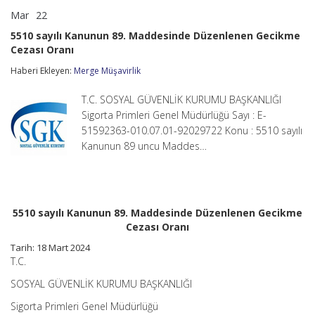
Mar
22
5510
yorumlar kapalı
sayılı
5510 sayılı Kanunun 89. Maddesinde Düzenlenen Gecikme
Kanunun
Cezası Oranı
89.
Maddesinde
Haberi Ekleyen:
Merge Müşavirlik
Düzenlenen
Gecikme
Cezası
T.C. SOSYAL GÜVENLİK KURUMU BAŞKANLIĞI
Oranı
Sigorta Primleri Genel Müdürlüğü Sayı : E-
için
51592363-010.07.01-92029722 Konu : 5510 sayılı
Kanunun 89 uncu Maddes…
5510 sayılı Kanunun 89. Maddesinde Düzenlenen Gecikme
Cezası Oranı
Tarih: 18 Mart 2024
T.C.
SOSYAL GÜVENLİK KURUMU BAŞKANLIĞI
Sigorta Primleri Genel Müdürlüğü