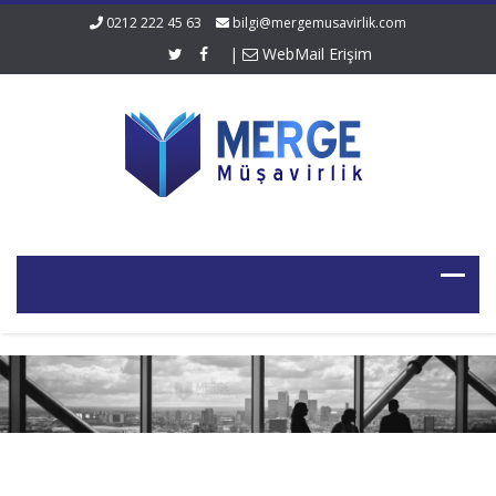
0212 222 45 63
bilgi@mergemusavirlik.com
|
WebMail Erişim