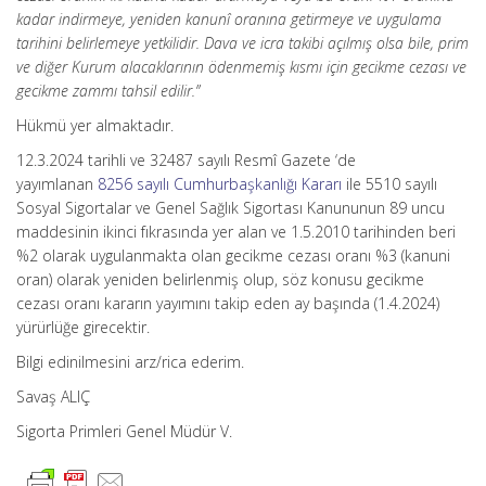
kadar indirmeye, yeniden kanunî oranına getirmeye ve uygulama
tarihini belirlemeye yetkilidir. Dava ve icra takibi açılmış olsa bile, prim
ve diğer Kurum alacaklarının ödenmemiş kısmı için gecikme cezası ve
gecikme zammı tahsil edilir.”
Hükmü yer almaktadır.
12.3.2024 tarihli ve 32487 sayılı Resmî Gazete ‘de
yayımlanan
8256 sayılı Cumhurbaşkanlığı Kararı
ile 5510 sayılı
Sosyal Sigortalar ve Genel Sağlık Sigortası Kanununun 89 uncu
maddesinin ikinci fıkrasında yer alan ve 1.5.2010 tarihinden beri
%2 olarak uygulanmakta olan gecikme cezası oranı %3 (kanuni
oran) olarak yeniden belirlenmiş olup, söz konusu gecikme
cezası oranı kararın yayımını takip eden ay başında (1.4.2024)
yürürlüğe girecektir.
Bilgi edinilmesini arz/rica ederim.
Savaş ALIÇ
Sigorta Primleri Genel Müdür V.