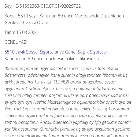
Sayı : E-51592363-010.07.01-92029722
Konu : 5510 sayılı Kanunun 89 uncu Maddesinde Düzenlenen
Gecikme Cezası Oranı
Tarih: 15.03.2024
GENEL YAZI
5510 sayılı Sosyal Sigortalar ve Genel Sağlık Sigortası
Kanununun
89 uncu maddesinin ikinci fıkrasında;
“Kurumun prim ve diğer alacakları süresi içinde ve tam olarak
ödenmezse, ödenmeyen kısmı sürenin bittiği tarihten itibaren ilk üç
aylık sürede her bir ay için %3 (%2) oranında gecikme cezası
uygulanarak artırılır. Ayrıca, her ay için bulunan tutarlara ödeme
süresinin bittiği tarihten başlamak üzere borç ödeninceye kadar her
ay için ayrı ayrı Hazine Müsteşarlığınca açıklanacak bir önceki aya ait
Yeni Türk Lirası cinsinden iskontolu ihraç edilen Devlet iç borçlanma
senetlerinin aylık ortalama faizi bileşik bazda uygulanarak gecikme
zammı hesaplanır. Ancak, ödemenin yapıldığı ay için gecikme zammı
günlük hesaplanır. Cumhurbaşkanı, ilk üç ay için uygulanan gecikme
cezası oranını iki katına kadar artırmaya veya bu oranı %1 oranına