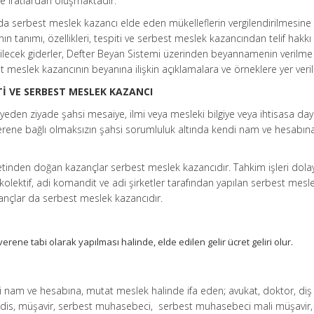
e iratlardan oluşmaktadır.
da serbest meslek kazancı elde eden mükelleflerin vergilendirilmesine 
n tanımı, özellikleri, tespiti ve serbest meslek kazancından telif hakkı 
lebilecek giderler, Defter Beyan Sistemi üzerinden beyannamenin verilm
 meslek kazancının beyanına ilişkin açıklamalara ve örneklere yer veril
Tİ VE SERBEST MESLEK KAZANCI
yeden ziyade şahsi mesaiye, ilmi veya mesleki bilgiye veya ihtisasa da
 işverene bağlı olmaksızın şahsi sorumluluk altında kendi nam ve hesabın
etinden doğan kazançlar serbest meslek kazancıdır. Tahkim işleri dolay
e kolektif, adi komandit ve adi şirketler tarafından yapılan serbest mesl
zançlar da serbest meslek kazancıdır.
verene tabi olarak yapılması halinde, elde edilen gelir ücret geliri olur.
i nam ve hesabına, mutat meslek halinde ifa eden; avukat, doktor, diş
dis, müşavir, serbest muhasebeci, serbest muhasebeci mali müşavir, 