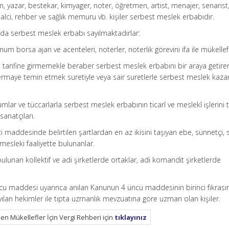
 yazar, bestekar, kimyager, noter, öğretmen, artist, menajer, senarist
lci, rehber ve sağlık memuru vb. kişiler serbest meslek erbabıdır.
r da serbest meslek erbabı sayılmaktadırlar:
 borsa ajan ve acenteleri, noterler, noterlik görevini ifa ile mükellef
tarifine girmemekle beraber serbest meslek erbabını bir araya getire
ermaye temin etmek suretiyle veya sair suretlerle serbest meslek kaz
umlar ve tüccarlarla serbest meslek erbabının ticarî ve meslekî işlerini 
anatçıları.
i maddesinde belirtilen şartlardan en az ikisini taşıyan ebe, sünnetçi, s
mesleki faaliyette bulunanlar.
lunan kollektif ve adi şirketlerde ortaklar, adi komandit şirketlerde
u maddesi uyarınca anılan Kanunun 4 üncü maddesinin birinci fıkrasın
ılan hekimler ile tıpta uzmanlık mevzuatına göre uzman olan kişiler.
n Mükellefler İçin Vergi Rehberi için
tıklayınız