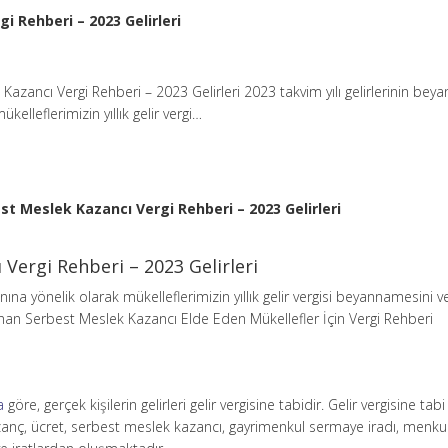
i Rehberi – 2023 Gelirleri
Kazancı Vergi Rehberi – 2023 Gelirleri 2023 takvim yılı gelirlerinin beya
kelleflerimizin yıllık gelir vergi…
st Meslek Kazancı Vergi Rehberi – 2023 Gelirleri
Vergi Rehberi – 2023 Gelirleri
anına yönelik olarak mükelleflerimizin yıllık gelir vergisi beyannamesini v
anan Serbest Meslek Kazancı Elde Eden Mükellefler İçin Vergi Rehberi
a
göre, gerçek kişilerin gelirleri gelir vergisine tabidir. Gelir vergisine tabi 
 kazanç, ücret, serbest meslek kazancı, gayrimenkul sermaye iradı, menku