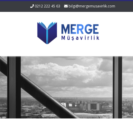
0212 222 45 63
bilgi@mergemusavirlik.com