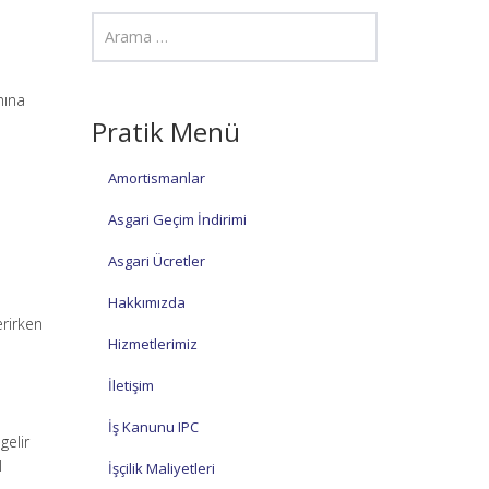
nına
Pratik Menü
Amortismanlar
Asgari Geçim İndirimi
Asgari Ücretler
Hakkımızda
erirken
Hizmetlerimiz
İletişim
İş Kanunu IPC
gelir
l
İşçilik Maliyetleri