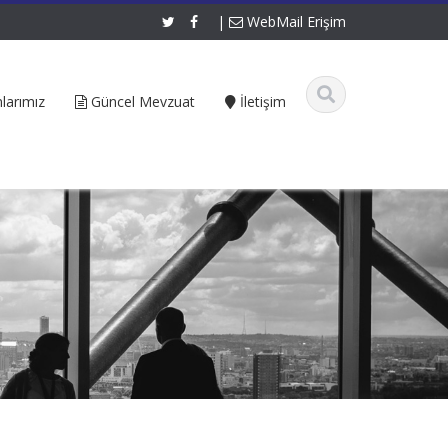
|
WebMail Erişim
larımız
Güncel Mevzuat
İletişim