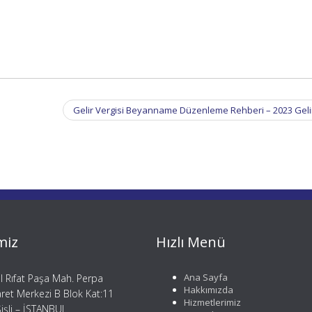
Gelir Vergisi Beyanname Düzenleme Rehberi – 2023 Geli
miz
Hızlı Menü
Ana Sayfa
il Rıfat Paşa Mah. Perpa
Hakkımızda
aret Merkezi B Blok Kat:11
Hizmetlerimiz
işli – İSTANBUL