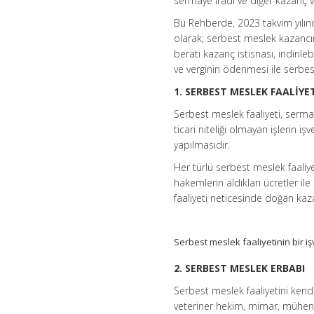
sermaye iradı ve diğer kazanç v
Bu Rehberde, 2023 takvim yılın
olarak; serbest meslek kazancını
beratı kazanç istisnası, indiri
ve verginin ödenmesi ile serbest
1. SERBEST MESLEK FAALİYE
Serbest meslek faaliyeti, serma
ticari niteliği olmayan işlerin
yapılmasıdır.
Her türlü serbest meslek faaliy
hakemlerin aldıkları ücretler il
faaliyeti neticesinde doğan ka
Serbest meslek faaliyetinin bir iş
2. SERBEST MESLEK ERBABI
Serbest meslek faaliyetini kend
veteriner hekim, mimar, mühen