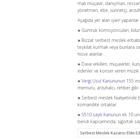
mali müşavir, danışman, ressam,
yönetmen, ebe, sünnetçi, arzuha
Aşağıda yer alan işleri yapanla
»
Gümrük komisyoncuları, bilumum
»
Bizzat serbest meslek erbabı 
teşkilat kurmak veya bunlara s
hisse alanlar.
»
Dava vekilleri, müşavirler, kur
edenler ve konser veren müzik s
»
Vergi Usul Kanununun
155 inc
memuru, arzuhalci, rehber gibi 
»
Serbest meslek faaliyetinde bu
komandite ortaklar.
»
5510 sayılı Kanunun
ek 10 unc
bendi kapsamında; sigortalı say
Serbest Meslek Kazancı Elde Ede