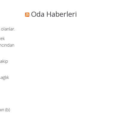
,
Oda Haberleri
 olanlar.
rek
ancından
takip
ağlık
ın (b)