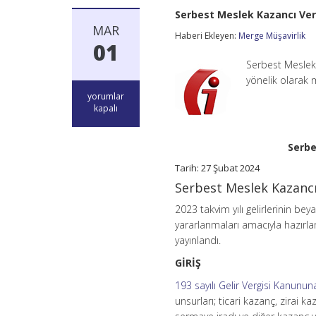
Serbest Meslek Kazancı Verg
MAR
Haberi Ekleyen:
Merge Müşavirlik
01
Serbest Meslek 
yönelik olarak mü
Serbest
yorumlar
Meslek
kapalı
Kazancı
Vergi
Rehberi
Serbe
–
2023
Tarih: 27 Şubat 2024
Gelirleri
Serbest Meslek Kazancı 
için
2023 takvim yılı gelirlerinin bey
yararlanmaları amacıyla hazırl
yayınlandı.
GİRİŞ
193 sayılı Gelir Vergisi Kanunun
unsurları; ticari kazanç, zirai