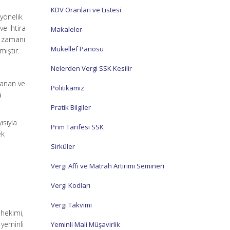
KDV Oranları ve Listesi
yönelik
ve ihtira
Makaleler
e zamanı
Mükellef Panosu
miştir.
Nelerden Vergi SSK Kesilir
yanan ve
Politikamız
a
Pratik Bilgiler
ısıyla
Prim Tarifesi SSK
ek
Sirküler
Vergi Affı ve Matrah Artırımı Semineri
Vergi Kodları
Vergi Takvimi
 hekimi,
yeminli
Yeminli Mali Müşavirlik