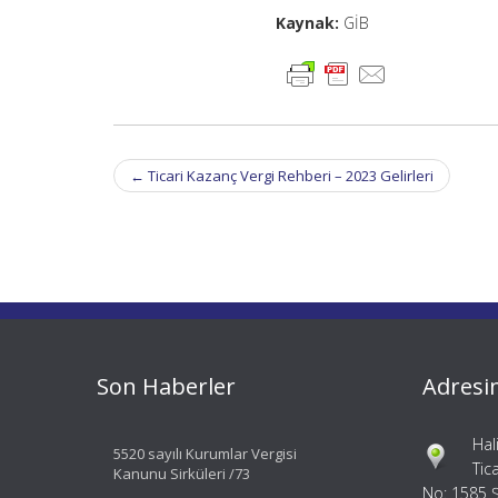
Kaynak:
GİB
Post
←
Ticari Kazanç Vergi Rehberi – 2023 Gelirleri
navigation
Son Haberler
Adresi
Hal
5520 sayılı Kurumlar Vergisi
Tic
Kanunu Sirküleri /73
No: 1585 Ş