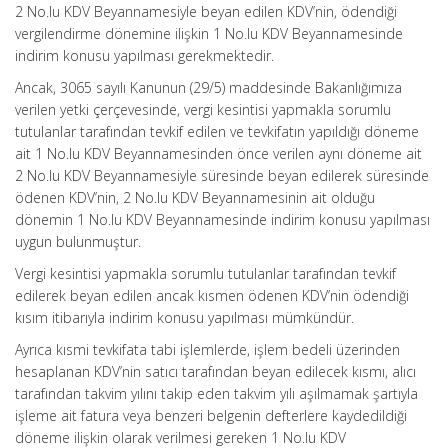
2 No.lu KDV Beyannamesiyle beyan edilen KDV’nin, ödendiği
vergilendirme dönemine ilişkin 1 No.lu KDV Beyannamesinde
indirim konusu yapılması gerekmektedir.
Ancak, 3065 sayılı Kanunun (29/5) maddesinde Bakanlığımıza
verilen yetki çerçevesinde, vergi kesintisi yapmakla sorumlu
tutulanlar tarafından tevkif edilen ve tevkifatın yapıldığı döneme
ait 1 No.lu KDV Beyannamesinden önce verilen aynı döneme ait
2 No.lu KDV Beyannamesiyle süresinde beyan edilerek süresinde
ödenen KDV’nin, 2 No.lu KDV Beyannamesinin ait olduğu
dönemin 1 No.lu KDV Beyannamesinde indirim konusu yapılması
uygun bulunmuştur.
Vergi kesintisi yapmakla sorumlu tutulanlar tarafından tevkif
edilerek beyan edilen ancak kısmen ödenen KDV’nin ödendiği
kısım itibarıyla indirim konusu yapılması mümkündür.
Ayrıca kısmi tevkifata tabi işlemlerde, işlem bedeli üzerinden
hesaplanan KDV’nin satıcı tarafından beyan edilecek kısmı, alıcı
tarafından takvim yılını takip eden takvim yılı aşılmamak şartıyla
işleme ait fatura veya benzeri belgenin defterlere kaydedildiği
döneme ilişkin olarak verilmesi gereken 1 No.lu KDV