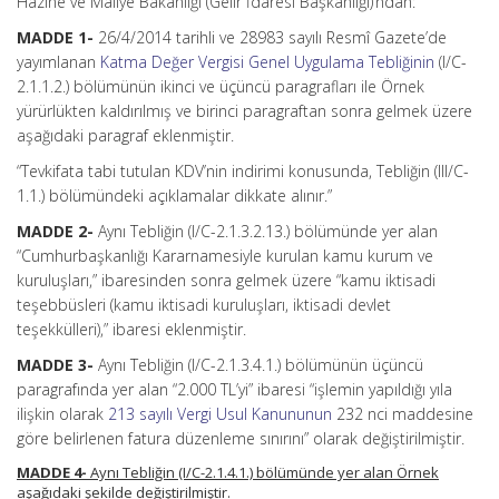
Hazine ve Maliye Bakanlığı (Gelir İdaresi Başkanlığı)’ndan:
MADDE 1-
26/4/2014 tarihli ve 28983 sayılı Resmî Gazete’de
yayımlanan
Katma Değer Vergisi Genel Uygulama Tebliğinin
(I/C-
2.1.1.2.) bölümünün ikinci ve üçüncü paragrafları ile Örnek
yürürlükten kaldırılmış ve birinci paragraftan sonra gelmek üzere
aşağıdaki paragraf eklenmiştir.
“Tevkifata tabi tutulan KDV’nin indirimi konusunda, Tebliğin (III/C-
1.1.) bölümündeki açıklamalar dikkate alınır.”
MADDE 2-
Aynı Tebliğin (I/C-2.1.3.2.13.) bölümünde yer alan
“Cumhurbaşkanlığı Kararnamesiyle kurulan kamu kurum ve
kuruluşları,” ibaresinden sonra gelmek üzere “kamu iktisadi
teşebbüsleri (kamu iktisadi kuruluşları, iktisadi devlet
teşekkülleri),” ibaresi eklenmiştir.
MADDE 3-
Aynı Tebliğin (I/C-2.1.3.4.1.) bölümünün üçüncü
paragrafında yer alan “2.000 TL’yi” ibaresi “işlemin yapıldığı yıla
ilişkin olarak
213 sayılı Vergi Usul Kanununun
232 nci maddesine
göre belirlenen fatura düzenleme sınırını” olarak değiştirilmiştir.
MADDE 4-
Aynı Tebliğin (I/C-2.1.4.1.) bölümünde yer alan Örnek
aşağıdaki şekilde değiştirilmiştir.