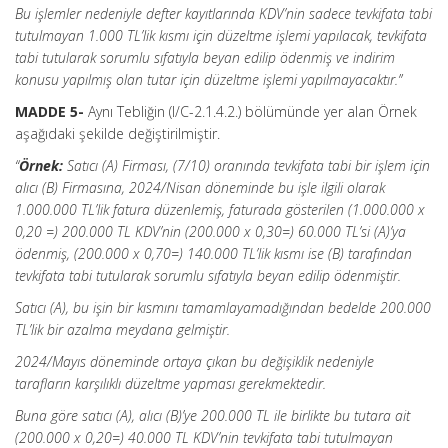
Bu işlemler nedeniyle defter kayıtlarında KDV’nin sadece tevkifata tabi
tutulmayan 1.000 TL’lik kısmı için düzeltme işlemi yapılacak, tevkifata
tabi tutularak sorumlu sıfatıyla beyan edilip ödenmiş ve indirim
konusu yapılmış olan tutar için düzeltme işlemi yapılmayacaktır.”
MADDE 5-
Aynı Tebliğin (I/C-2.1.4.2.) bölümünde yer alan Örnek
aşağıdaki şekilde değiştirilmiştir.
“
Örnek:
Satıcı (A) Firması, (7/10) oranında tevkifata tabi bir işlem için
alıcı (B) Firmasına, 2024/Nisan döneminde bu işle ilgili olarak
1.000.000 TL’lik fatura düzenlemiş, faturada gösterilen (1.000.000 x
0,20 =) 200.000 TL KDV’nin (200.000 x 0,30=) 60.000 TL’si (A)’ya
ödenmiş, (200.000 x 0,70=) 140.000 TL’lik kısmı ise (B) tarafından
tevkifata tabi tutularak sorumlu sıfatıyla beyan edilip ödenmiştir.
Satıcı (A), bu işin bir kısmını tamamlayamadığından bedelde 200.000
TL’lik bir azalma meydana gelmiştir.
2024/Mayıs döneminde ortaya çıkan bu değişiklik nedeniyle
tarafların karşılıklı düzeltme yapması gerekmektedir.
Buna göre satıcı (A), alıcı (B)’ye 200.000 TL ile birlikte bu tutara ait
(200.000 x 0,20=) 40.000 TL KDV’nin tevkifata tabi tutulmayan