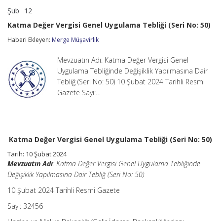
Şub
12
Katma
yorumlar kapalı
Değer
Katma Değer Vergisi Genel Uygulama Tebliği (Seri No: 50)
Vergisi
Genel
Haberi Ekleyen:
Merge Müşavirlik
Uygulama
Tebliği
Mevzuatın Adı: Katma Değer Vergisi Genel
(Seri
No:
Uygulama Tebliğinde Değişiklik Yapılmasına Dair
50)
Tebliğ (Seri No: 50) 10 Şubat 2024 Tarihli Resmi
için
Gazete Sayı:…
Katma Değer Vergisi Genel Uygulama Tebliği (Seri No: 50)
Tarih: 10 Şubat 2024
Mevzuatın Adı
: Katma Değer Vergisi Genel Uygulama Tebliğinde
Değişiklik Yapılmasına Dair Tebliğ (Seri No: 50)
10 Şubat 2024 Tarihli Resmi Gazete
Sayı: 32456