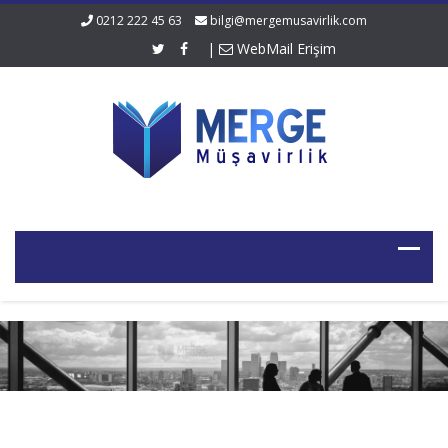
0212 222 45 63
bilgi@mergemusavirlik.com
|
WebMail Erişim