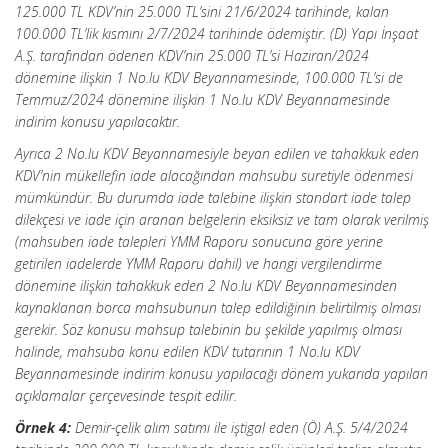
125.000 TL KDV’nin 25.000 TL’sini 21/6/2024 tarihinde, kalan
100.000 TL’lik kısmını 2/7/2024 tarihinde ödemiştir. (D) Yapı İnşaat
A.Ş. tarafından ödenen KDV’nin 25.000 TL’si Haziran/2024
dönemine ilişkin 1 No.lu KDV Beyannamesinde, 100.000 TL’si de
Temmuz/2024 dönemine ilişkin 1 No.lu KDV Beyannamesinde
indirim konusu yapılacaktır.
Ayrıca 2 No.lu KDV Beyannamesiyle beyan edilen ve tahakkuk eden
KDV’nin mükellefin iade alacağından mahsubu suretiyle ödenmesi
mümkündür. Bu durumda iade talebine ilişkin standart iade talep
dilekçesi ve iade için aranan belgelerin eksiksiz ve tam olarak verilmiş
(mahsuben iade talepleri YMM Raporu sonucuna göre yerine
getirilen iadelerde YMM Raporu dahil) ve hangi vergilendirme
dönemine ilişkin tahakkuk eden 2 No.lu KDV Beyannamesinden
kaynaklanan borca mahsubunun talep edildiğinin belirtilmiş olması
gerekir. Söz konusu mahsup talebinin bu şekilde yapılmış olması
halinde, mahsuba konu edilen KDV tutarının 1 No.lu KDV
Beyannamesinde indirim konusu yapılacağı dönem yukarıda yapılan
açıklamalar çerçevesinde tespit edilir.
Örnek 4:
Demir-çelik alım satımı ile iştigal eden (Ö) A.Ş. 5/4/2024