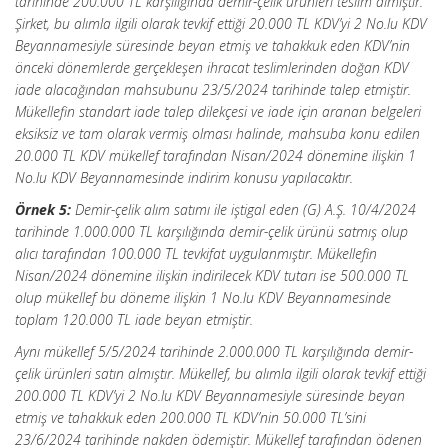
tarihinde 200.000 TL karşılığında demir-çelik ürünleri teslim almıştır.
Şirket, bu alımla ilgili olarak tevkif ettiği 20.000 TL KDV’yi 2 No.lu KDV
Beyannamesiyle süresinde beyan etmiş ve tahakkuk eden KDV’nin
önceki dönemlerde gerçekleşen ihracat teslimlerinden doğan KDV
iade alacağından mahsubunu 23/5/2024 tarihinde talep etmiştir.
Mükellefin standart iade talep dilekçesi ve iade için aranan belgeleri
eksiksiz ve tam olarak vermiş olması halinde, mahsuba konu edilen
20.000 TL KDV mükellef tarafından Nisan/2024 dönemine ilişkin 1
No.lu KDV Beyannamesinde indirim konusu yapılacaktır.
Örnek 5:
Demir-çelik alım satımı ile iştigal eden (G) A.Ş. 10/4/2024
tarihinde 1.000.000 TL karşılığında demir-çelik ürünü satmış olup
alıcı tarafından 100.000 TL tevkifat uygulanmıştır. Mükellefin
Nisan/2024 dönemine ilişkin indirilecek KDV tutarı ise 500.000 TL
olup mükellef bu döneme ilişkin 1 No.lu KDV Beyannamesinde
toplam 120.000 TL iade beyan etmiştir.
Aynı mükellef 5/5/2024 tarihinde 2.000.000 TL karşılığında demir-
çelik ürünleri satın almıştır. Mükellef, bu alımla ilgili olarak tevkif ettiği
200.000 TL KDV’yi 2 No.lu KDV Beyannamesiyle süresinde beyan
etmiş ve tahakkuk eden 200.000 TL KDV’nin 50.000 TL’sini
23/6/2024 tarihinde nakden ödemiştir. Mükellef tarafından ödenen