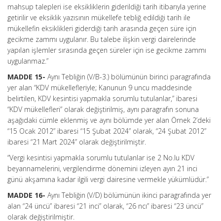
mahsup talepleri ise eksikliklerin giderildiği tarih itibarıyla yerine
getirilir ve eksiklik yazısının mükellefe tebliğ edildiği tarih ile
mükellefin eksiklikleri giderdiği tarih arasında geçen süre için
gecikme zammı uygulanır. Bu talebe ilişkin vergi dairelerinde
yapılan işlemler sırasında geçen süreler için ise gecikme zammı
uygulanmaz.”
MADDE 15-
Aynı Tebliğin (V/B-3.) bölümünün birinci paragrafında
yer alan “KDV mükellefleriyle; Kanunun 9 uncu maddesinde
belirtilen, KDV kesintisi yapmakla sorumlu tutulanlar,” ibaresi
“KDV mükellefleri” olarak değiştirilmiş, aynı paragrafın sonuna
aşağıdaki cümle eklenmiş ve aynı bölümde yer alan Örnek 2’deki
“15 Ocak 2012” ibaresi “15 Şubat 2024” olarak, “24 Şubat 2012”
ibaresi “21 Mart 2024” olarak değiştirilmiştir.
“Vergi kesintisi yapmakla sorumlu tutulanlar ise 2 No.lu KDV
beyannamelerini, vergilendirme dönemini izleyen ayın 21 inci
günü akşamına kadar ilgili vergi dairesine vermekle yükümlüdür.”
MADDE 16-
Aynı Tebliğin (V/D) bölümünün ikinci paragrafında yer
alan “24 üncü” ibaresi “21 inci” olarak, “26 ncı” ibaresi “23 üncü”
olarak değiştirilmiştir.