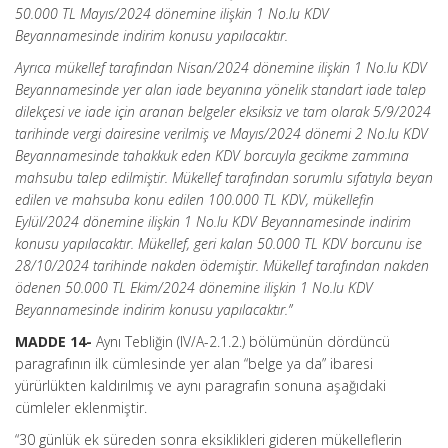
50.000 TL Mayıs/2024 dönemine ilişkin 1 No.lu KDV
Beyannamesinde indirim konusu yapılacaktır.
Ayrıca mükellef tarafından Nisan/2024 dönemine ilişkin 1 No.lu KDV
Beyannamesinde yer alan iade beyanına yönelik standart iade talep
dilekçesi ve iade için aranan belgeler eksiksiz ve tam olarak 5/9/2024
tarihinde vergi dairesine verilmiş ve Mayıs/2024 dönemi 2 No.lu KDV
Beyannamesinde tahakkuk eden KDV borcuyla gecikme zammına
mahsubu talep edilmiştir. Mükellef tarafından sorumlu sıfatıyla beyan
edilen ve mahsuba konu edilen 100.000 TL KDV, mükellefin
Eylül/2024 dönemine ilişkin 1 No.lu KDV Beyannamesinde indirim
konusu yapılacaktır. Mükellef, geri kalan 50.000 TL KDV borcunu ise
28/10/2024 tarihinde nakden ödemiştir. Mükellef tarafından nakden
ödenen 50.000 TL Ekim/2024 dönemine ilişkin 1 No.lu KDV
Beyannamesinde indirim konusu yapılacaktır.”
MADDE 14-
Aynı Tebliğin (IV/A-2.1.2.) bölümünün dördüncü
paragrafının ilk cümlesinde yer alan “belge ya da” ibaresi
yürürlükten kaldırılmış ve aynı paragrafın sonuna aşağıdaki
cümleler eklenmiştir.
“30 günlük ek süreden sonra eksiklikleri gideren mükelleflerin