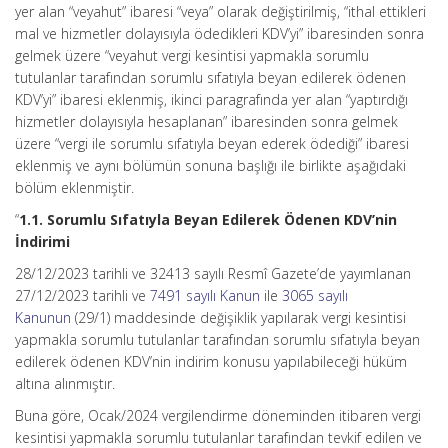
yer alan “veyahut” ibaresi “veya” olarak değiştirilmiş, “ithal ettikleri
mal ve hizmetler dolayısıyla ödedikleri KDV’yi” ibaresinden sonra
gelmek üzere “veyahut vergi kesintisi yapmakla sorumlu
tutulanlar tarafından sorumlu sıfatıyla beyan edilerek ödenen
KDV’yi” ibaresi eklenmiş, ikinci paragrafında yer alan “yaptırdığı
hizmetler dolayısıyla hesaplanan” ibaresinden sonra gelmek
üzere “vergi ile sorumlu sıfatıyla beyan ederek ödediği” ibaresi
eklenmiş ve aynı bölümün sonuna başlığı ile birlikte aşağıdaki
bölüm eklenmiştir.
“
1.1. Sorumlu Sıfatıyla Beyan Edilerek Ödenen KDV’nin
İndirimi
28/12/2023 tarihli ve 32413 sayılı Resmî Gazete’de yayımlanan
27/12/2023 tarihli ve
7491 sayılı Kanun
ile
3065 sayılı
Kanunun
(29/1) maddesinde değişiklik yapılarak vergi kesintisi
yapmakla sorumlu tutulanlar tarafından sorumlu sıfatıyla beyan
edilerek ödenen KDV’nin indirim konusu yapılabileceği hüküm
altına alınmıştır.
Buna göre, Ocak/2024 vergilendirme döneminden itibaren vergi
kesintisi yapmakla sorumlu tutulanlar tarafından tevkif edilen ve