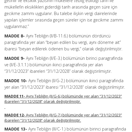
getirilir ve eksiklik yazısının mükellefe tebliğ edildiği tarih ile
mükellefin eksiklikleri giderdiği tarih arasında geçen süre için
gecikme zammı uygulanır. Bu talebe ilişkin vergi dairelerinde
yapılan işlemler sırasında geçen süreler için ise gecikme zammı
uygulanmaz.”
MADDE 8-
Aynı Tebliğin (II/B-11.6.) bölümünün dördüncü
paragrafında yer alan “beyan edilen bu vergi, aynı döneme ait”
ibaresi “beyan edilerek ödenen bu vergi,” olarak değiştirilmiştir.
MADDE 9-
Aynı Tebliğin (II/E-3.) bölümünün birinci paragrafında
ve (II/E-3.1.1.) bölümünün ikinci paragrafında yer alan
“31/12/2023” ibareleri “31/12/2028” olarak değiştirilmiştir.
MADDE 10-
Aynı Tebliğin (II/G-2.) bölümünün ikinci paragrafında
yer alan “31/12/2023” ibaresi “31/12/2028” olarak değiştirilmiştir.
MADDE 11-
Aynı Tebliğin (II/G-6.) bölümünde yer alan “31/12/2023”
ibareleri “31/12/2028” olarak değiştirilmiştir.
MADDE 12-
Aynı Tebliğin (II/G-7.) bölümünde yer alan “31/12/2023”
ibareleri “31/12/2028” olarak değiştirilmiştir.
MADDE 13-
Aynı Tebliğin (III/C-1.) bölümünün birinci paragrafında