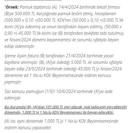
“
Örnek:
Pamuk toptancısı (A), 14/4/2024 tarihinde tekstil firması
(B)’ye 500.000 TL karşılığında pamuk teslim etmiş, hesaplanan
(500.000 x 0,10 =)50.000 TL KDV’nin (50.000 x 0,10 =)5.000 TL’lik
kısmı (A)’ya ödenmiş ve onun tarafından beyan edilmiş, (50.000 x
0,90 =) 45.000 TL’lik kısmı ise (B) tarafından tevkifata tabi tutulmuş
ve Nisan/2024 dönemi beyannamesi ile sorumlu sıfatıyla beyan
edilip ödenmiştir.
İşleme ilişkin fatura (B) tarafından 21/4/2024 tarihinde yasal
kayıtlara alınmıştır. (B), (A)’ya ödediği 5.000 TL ile sorumlu sıfatıyla
beyan edip 23/5/2024 tarihinde ödediği 45.000 TL’yi Nisan/2024
dönemine ait 1 No.lu KDV Beyannamesinde indirim konusu
yapmıştır.
Söz konusu pamuğun (1/5)’i 10/6/2024 tarihinde (A)’ya iade
edilmiştir.
Bu durumda (B), (A)’dan 101.000 TL geri alacak, mal iadesinin gerçekleştiği
dönemde, 1.000 TL’yi 1 No.lu KDV Beyannamesi ile beyan edecektir.
(A) ise, aynı dönemde 1.000 TL’yi 1 No.lu KDV Beyannamesinde
indirim konusu yapacaktır.