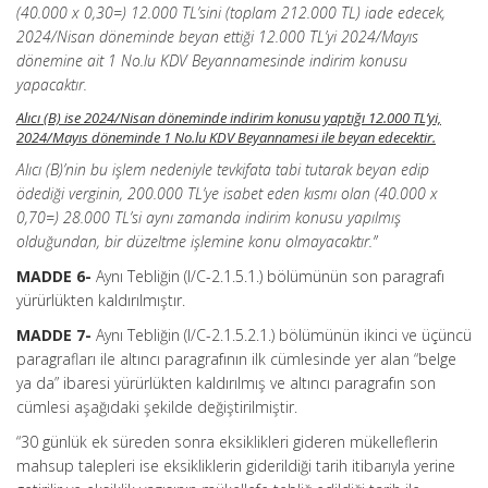
(40.000 x 0,30=) 12.000 TL’sini (toplam 212.000 TL) iade edecek,
2024/Nisan döneminde beyan ettiği 12.000 TL’yi 2024/Mayıs
dönemine ait 1 No.lu KDV Beyannamesinde indirim konusu
yapacaktır.
Alıcı (B) ise 2024/Nisan döneminde indirim konusu yaptığı 12.000 TL’yi,
2024/Mayıs döneminde 1 No.lu KDV Beyannamesi ile beyan edecektir.
Alıcı (B)’nin bu işlem nedeniyle tevkifata tabi tutarak beyan edip
ödediği verginin, 200.000 TL’ye isabet eden kısmı olan (40.000 x
0,70=) 28.000 TL’si aynı zamanda indirim konusu yapılmış
olduğundan, bir düzeltme işlemine konu olmayacaktır.”
MADDE 6-
Aynı Tebliğin (I/C-2.1.5.1.) bölümünün son paragrafı
yürürlükten kaldırılmıştır.
MADDE 7-
Aynı Tebliğin (I/C-2.1.5.2.1.) bölümünün ikinci ve üçüncü
paragrafları ile altıncı paragrafının ilk cümlesinde yer alan “belge
ya da” ibaresi yürürlükten kaldırılmış ve altıncı paragrafın son
cümlesi aşağıdaki şekilde değiştirilmiştir.
“30 günlük ek süreden sonra eksiklikleri gideren mükelleflerin
mahsup talepleri ise eksikliklerin giderildiği tarih itibarıyla yerine