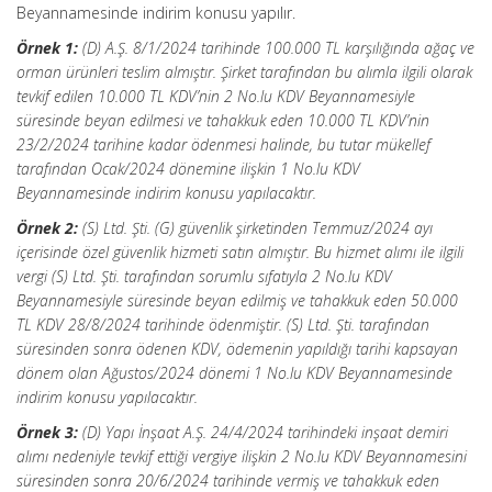
Beyannamesinde indirim konusu yapılır.
Örnek 1:
(D) A.Ş. 8/1/2024 tarihinde 100.000 TL karşılığında ağaç ve
orman ürünleri teslim almıştır. Şirket tarafından bu alımla ilgili olarak
tevkif edilen 10.000 TL KDV’nin 2 No.lu KDV Beyannamesiyle
süresinde beyan edilmesi ve tahakkuk eden 10.000 TL KDV’nin
23/2/2024 tarihine kadar ödenmesi halinde, bu tutar mükellef
tarafından Ocak/2024 dönemine ilişkin 1 No.lu KDV
Beyannamesinde indirim konusu yapılacaktır.
Örnek 2:
(S) Ltd. Şti. (G) güvenlik şirketinden Temmuz/2024 ayı
içerisinde özel güvenlik hizmeti satın almıştır. Bu hizmet alımı ile ilgili
vergi (S) Ltd. Şti. tarafından sorumlu sıfatıyla 2 No.lu KDV
Beyannamesiyle süresinde beyan edilmiş ve tahakkuk eden 50.000
TL KDV 28/8/2024 tarihinde ödenmiştir. (S) Ltd. Şti. tarafından
süresinden sonra ödenen KDV, ödemenin yapıldığı tarihi kapsayan
dönem olan Ağustos/2024 dönemi 1 No.lu KDV Beyannamesinde
indirim konusu yapılacaktır.
Örnek 3:
(D) Yapı İnşaat A.Ş. 24/4/2024 tarihindeki inşaat demiri
alımı nedeniyle tevkif ettiği vergiye ilişkin 2 No.lu KDV Beyannamesini
süresinden sonra 20/6/2024 tarihinde vermiş ve tahakkuk eden