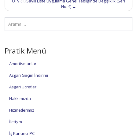
ÖTV (III) Sayılı Liste Uygulama Genel Tebliğinde Değişiklik (Seri
No: 4)
→
Pratik Menü
Amortismanlar
Asgari Geçim İndirimi
Asgari Ücretler
Hakkımızda
Hizmetlerimiz
İletişim
İş Kanunu IPC