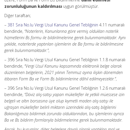
zorunluluğunun kaldırılması
uygun görülmüştür.
Diğer taraftan;
–
381 Sıra No.lu Vergi Usul Kanunu Genel Tebliğinin
4.11 numaralı
bendinde,
“Noterlerin, Kanunlarına göre vermiş oldukları noterlik
hizmetlerini Bs formu ile bildirilmelerine gerek bulunmamaktadır. Aynı
şekilde, noterlerde yaptırılan işlemlerin de Ba formu ile bildirilmesine
gerek bulunmamaktadır.”
,
– 396 Sıra No.lu Vergi Usul Kanunu Genel Tebliğinin 1.1.8 numaralı
bendinde,
“Vergi Usul Kanunu kapsamında elektronik belge olarak
düzenlenen belgelerin, 2021 yılının Temmuz ayına ilişkin dönemden
itibaren Form Ba ve Form Bs bildirimlerine dâhil edilmeyecektir.”
,
– 396 Sıra No.lu Vergi Usul Kanunu Genel Tebliğinin 1.2.6 numaralı
bendinde,
“Döviz alış-satışı yapan mükellefler ile yetkili müessese izin
belgeli ve altın borsasına üye olup kıymetli maden alış-satışı ile
uğraşan mükellefler belirli miktarın üzerindeki alış-satış bilgilerini
Bakanlığımıza bildirmek zorunda olduklarından, bu işlemlerini ayrıca
Ba ve Bs bildirim formlarıyla bildirmelerine gerek bulunmamaktadır.
Ancak, bu kurumlar, diğer belgelere dayalı olarak yaptıkları mal ve