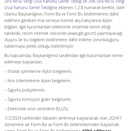
Sıra No.lu Vergi Usul Kanunu Genel Tebliği
ile
396 Sıra No.lu Vergi
Usul Kanunu Genel Tebliğine
eklenen 1.2.8 numaralı bentte, Gelir
İdaresi Başkanlığının, Form Ba ve Form Bs bildirimlerine dâhil
edilmesi gereken mal ve/veya hizmet alış/satışlarına ilişkin
bilgileri, ilgili kurumlardan elektronik ortamda temin ettiği
takdirde, resmi internet sitesinde (www.gib.gov.tr) yayımlayacağı
duyuru ile bu bilgilerin bildirimlere dâhil edilme zorunluluğunu
kaldırmaya yetkili olduğu belirtilmiştir.
Bu kapsamda, Başkanlığımız tarafından ilgili kurumlardan temin
edilmeye başlanılan;
– İthalat işlemlerine ilişkin belgelerin,
– Kira ödemelerine ilişkin belgelerin,
– Sigorta poliçelerinin,
– Sigorta komisyon gider belgesinin,
– Elektronik ürün senedinin (ELÜS),
1/2/2024 tarihinden itibaren verilmeye başlanacak olan 2024/1
dönemine ait Form Ba ve Form Bs bildirimlerinden başlamak
üzere, Form Ba ve Form Bs bildirimlerine
dâhil edilmesi