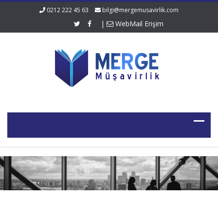
0212 222 45 63
bilgi@mergemusavirlik.com
|
WebMail Erişim