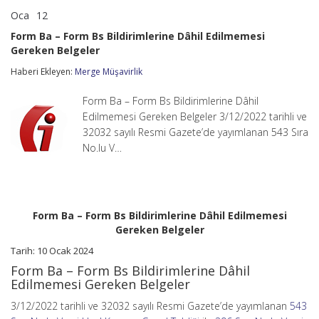
Oca
12
Form
yorumlar kapalı
Ba
Form Ba – Form Bs Bildirimlerine Dâhil Edilmemesi
–
Gereken Belgeler
Form
Bs
Haberi Ekleyen:
Merge Müşavirlik
Bildirimlerine
Dâhil
Edilmemesi
Form Ba – Form Bs Bildirimlerine Dâhil
Gereken
Edilmemesi Gereken Belgeler 3/12/2022 tarihli ve
Belgeler
32032 sayılı Resmi Gazete’de yayımlanan 543 Sıra
için
No.lu V…
Form Ba – Form Bs Bildirimlerine Dâhil Edilmemesi
Gereken Belgeler
Tarih: 10 Ocak 2024
Form Ba – Form Bs Bildirimlerine Dâhil
Edilmemesi Gereken Belgeler
3/12/2022 tarihli ve 32032 sayılı Resmi Gazete’de yayımlanan
543