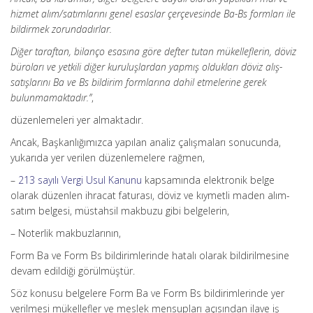
hizmet alım/satımlarını genel esaslar çerçevesinde Ba-Bs formları ile
bildirmek zorundadırlar.
Diğer taraftan, bilanço esasına göre defter tutan mükelleflerin, döviz
büroları ve yetkili diğer kuruluşlardan yapmış oldukları döviz alış-
satışlarını Ba ve Bs bildirim formlarına dahil etmelerine gerek
bulunmamaktadır.”
,
düzenlemeleri yer almaktadır.
Ancak, Başkanlığımızca yapılan analiz çalışmaları sonucunda,
yukarıda yer verilen düzenlemelere rağmen,
–
213 sayılı Vergi Usul Kanunu
kapsamında elektronik belge
olarak düzenlen ihracat faturası, döviz ve kıymetli maden alım-
satım belgesi, müstahsil makbuzu gibi belgelerin,
– Noterlik makbuzlarının,
Form Ba ve Form Bs bildirimlerinde hatalı olarak bildirilmesine
devam edildiği görülmüştür.
Söz konusu belgelere Form Ba ve Form Bs bildirimlerinde yer
verilmesi mükellefler ve meslek mensupları açısından ilave iş