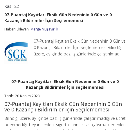
Kas
22
07-
yorumlar kapalı
Puantaj
07-Puantaj Kayıtları Eksik Gün Nedeninin 0 Gün ve 0
Kayıtları
Kazançlı Bildirimler İçin Seçilememesi
Eksik
Gün
Haberi Ekleyen:
Merge Müşavirlik
Nedeninin
0
Gün
07-Puantaj Kayıtları Eksik Gün Nedeninin 0 Gün ve
ve
0 Kazançlı Bildirimler İçin Seçilememesi Bilindiği
0
üzere, ay içinde bazı iş günlerinde çalıştırılmad…
Kazançlı
Bildirimler
İçin
Seçilememesi
için
07-Puantaj Kayıtları Eksik Gün Nedeninin 0 Gün ve 0
Kazançlı Bildirimler İçin Seçilememesi
Tarih: 20 Kasım 2023
07-Puantaj Kayıtları Eksik Gün Nedeninin 0 Gün
ve 0 Kazançlı Bildirimler İçin Seçilememesi
Bilindiği üzere, ay içinde bazı iş günlerinde çalıştırılmadığı ve ücret
ödenmediği beyan edilen sigortalıların eksik çalışma nedenleri