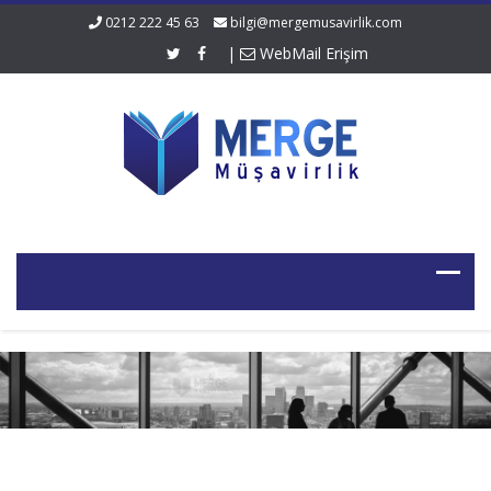
0212 222 45 63
bilgi@mergemusavirlik.com
|
WebMail Erişim