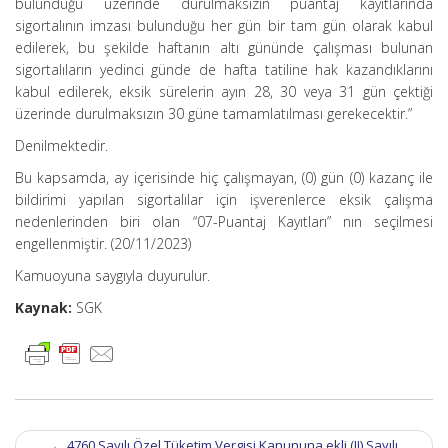
bulunduğu üzerinde durulmaksızın puantaj kayıtlarında
sigortalının imzası bulunduğu her gün bir tam gün olarak kabul
edilerek, bu şekilde haftanın altı gününde çalışması bulunan
sigortalıların yedinci günde de hafta tatiline hak kazandıklarını
kabul edilerek, eksik sürelerin ayın 28, 30 veya 31 gün çektiği
üzerinde durulmaksızın 30 güne tamamlatılması gerekecektir.”
Denilmektedir.
Bu kapsamda, ay içerisinde hiç çalışmayan, (0) gün (0) kazanç ile
bildirimi yapılan sigortalılar için işverenlerce eksik çalışma
nedenlerinden biri olan “07-Puantaj Kayıtları” nın seçilmesi
engellenmiştir. (20/11/2023)
Kamuoyuna saygıyla duyurulur.
Kaynak:
SGK
Post
←
4760 Sayılı Özel Tüketim Vergisi Kanununa ekli (II) Sayılı