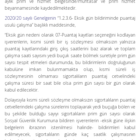
aylık prim ve hizmet belgesinde/muhtasar ve prim hizmet
beyannamesinde kaydedilmektedir.
2020/20 sayılı Genelgenin
“1.2.3.6- Eksik gün bildiriminde puantaj
usulü çalışma” başlıklı maddesinde,
“Eksik gün nedeni olarak 07-Puantaj kayıtları seçeneğini kodlayan
işverenlerin, kısmi süreli bir iş sözleşmesi olmaksızın yalnızca
puantaj kayıtlarındaki giriş çıkış saatlerini baz alarak ve toplam
çalışma saati sayısını yedi buçuk saate bölmek suretiyle prim gün
sayısı tespit etmeleri durumunda, bu bildirimlerin doğruluğunun
kabulüne imkan bulunmamakta olup, kısmi süreli iş
sözleşmesinin olmaması sigortalıların puantaj cetvelindeki
çalışma süresi bir saat bile olsa prim gün sayısı bir gün olarak
kabul edilecektir.
Dolayısıyla kısmi süreli sözleşme olmaksızın sigortalıların puantaj
cetvellerindeki çalışma sürelerini toplayarak yedi buçuğa bölen ve
bu şekilde bulduğu sayıyı sigortalıların prim gün sayısı olarak
Sosyal Güvenlik Kurumuna bildiren işverenlerin -eksik güne ilişkin
belgelerin ibrazının istenilmesi halinde- bildirimleri kabul
edilmeyecek, sigortalıların günde kaç saatlik çalışmasının