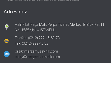
Adresimiz
Halil Rıfat Paşa Mah. Perpa Ticaret Merkezi B Blok Kat:11
No: 1585 Şişli – İSTANBUL
Telefon: (0212) 222 45 63-73
Fax: (0212) 222 45 83
bilgi@mergemusavirlik.com
ialtay@mergemusavirlik.com
Hızlı Menü
Ana Sayfa
Hakkımızda
Hizmetlerimiz
Güncel Mevzuat
İletişim