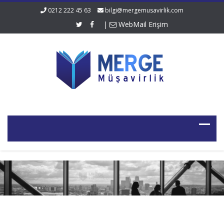
0212 222 45 63
bilgi@mergemusavirlik.com
|
WebMail Erişim