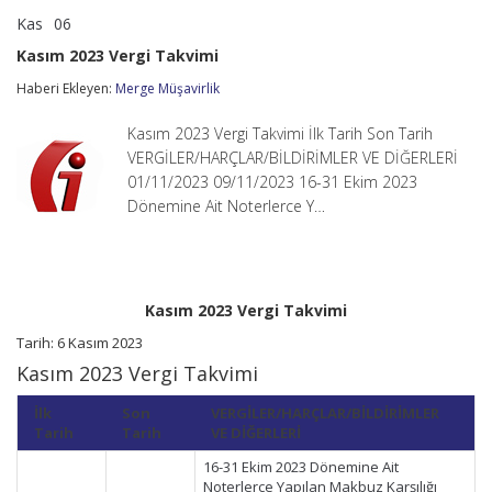
Kas
06
Kasım
yorumlar kapalı
2023
Kasım 2023 Vergi Takvimi
Vergi
Takvimi
Haberi Ekleyen:
Merge Müşavirlik
için
Kasım 2023 Vergi Takvimi İlk Tarih Son Tarih
VERGİLER/HARÇLAR/BİLDİRİMLER VE DİĞERLERİ
01/11/2023 09/11/2023 16-31 Ekim 2023
Dönemine Ait Noterlerce Y…
Kasım 2023 Vergi Takvimi
Tarih: 6 Kasım 2023
Kasım 2023 Vergi Takvimi
İlk
Son
VERGİLER/HARÇLAR/BİLDİRİMLER
Tarih
Tarih
VE DİĞERLERİ
16-31 Ekim 2023 Dönemine Ait
Noterlerce Yapılan Makbuz Karşılığı