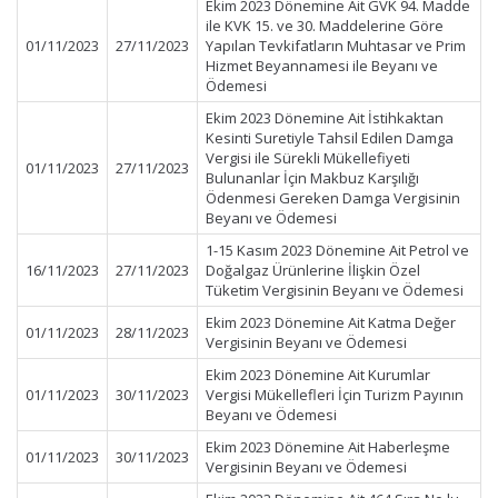
Ekim 2023 Dönemine Ait GVK 94. Madde
ile KVK 15. ve 30. Maddelerine Göre
01/11/2023
27/11/2023
Yapılan Tevkifatların Muhtasar ve Prim
Hizmet Beyannamesi ile Beyanı ve
Ödemesi
Ekim 2023 Dönemine Ait İstihkaktan
Kesinti Suretiyle Tahsil Edilen Damga
Vergisi ile Sürekli Mükellefiyeti
01/11/2023
27/11/2023
Bulunanlar İçin Makbuz Karşılığı
Ödenmesi Gereken Damga Vergisinin
Beyanı ve Ödemesi
1-15 Kasım 2023 Dönemine Ait Petrol ve
16/11/2023
27/11/2023
Doğalgaz Ürünlerine İlişkin Özel
Tüketim Vergisinin Beyanı ve Ödemesi
Ekim 2023 Dönemine Ait Katma Değer
01/11/2023
28/11/2023
Vergisinin Beyanı ve Ödemesi
Ekim 2023 Dönemine Ait Kurumlar
01/11/2023
30/11/2023
Vergisi Mükellefleri İçin Turizm Payının
Beyanı ve Ödemesi
Ekim 2023 Dönemine Ait Haberleşme
01/11/2023
30/11/2023
Vergisinin Beyanı ve Ödemesi