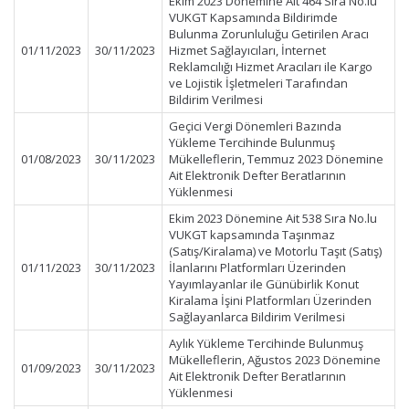
Ekim 2023 Dönemine Ait 464 Sıra No.lu
VUKGT Kapsamında Bildirimde
Bulunma Zorunluluğu Getirilen Aracı
01/11/2023
30/11/2023
Hizmet Sağlayıcıları, İnternet
Reklamcılığı Hizmet Aracıları ile Kargo
ve Lojistik İşletmeleri Tarafından
Bildirim Verilmesi
Geçici Vergi Dönemleri Bazında
Yükleme Tercihinde Bulunmuş
01/08/2023
30/11/2023
Mükelleflerin, Temmuz 2023 Dönemine
Ait Elektronik Defter Beratlarının
Yüklenmesi
Ekim 2023 Dönemine Ait 538 Sıra No.lu
VUKGT kapsamında Taşınmaz
(Satış/Kiralama) ve Motorlu Taşıt (Satış)
01/11/2023
30/11/2023
İlanlarını Platformları Üzerinden
Yayımlayanlar ile Günübirlik Konut
Kiralama İşini Platformları Üzerinden
Sağlayanlarca Bildirim Verilmesi
Aylık Yükleme Tercihinde Bulunmuş
Mükelleflerin, Ağustos 2023 Dönemine
01/09/2023
30/11/2023
Ait Elektronik Defter Beratlarının
Yüklenmesi