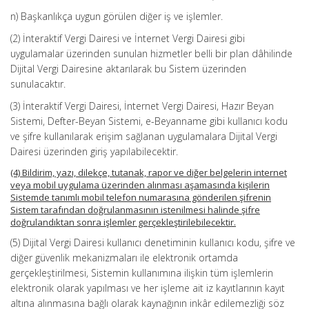
n) Başkanlıkça uygun görülen diğer iş ve işlemler.
(2) İnteraktif Vergi Dairesi ve İnternet Vergi Dairesi gibi
uygulamalar üzerinden sunulan hizmetler belli bir plan dâhilinde
Dijital Vergi Dairesine aktarılarak bu Sistem üzerinden
sunulacaktır.
(3) İnteraktif Vergi Dairesi, İnternet Vergi Dairesi, Hazır Beyan
Sistemi, Defter-Beyan Sistemi, e-Beyanname gibi kullanıcı kodu
ve şifre kullanılarak erişim sağlanan uygulamalara Dijital Vergi
Dairesi üzerinden giriş yapılabilecektir.
(4) Bildirim, yazı, dilekçe, tutanak, rapor ve diğer belgelerin internet
veya mobil uygulama üzerinden alınması aşamasında kişilerin
Sistemde tanımlı mobil telefon numarasına gönderilen şifrenin
Sistem tarafından doğrulanmasının istenilmesi halinde şifre
doğrulandıktan sonra işlemler gerçekleştirilebilecektir.
(5) Dijital Vergi Dairesi kullanıcı denetiminin kullanıcı kodu, şifre ve
diğer güvenlik mekanizmaları ile elektronik ortamda
gerçekleştirilmesi, Sistemin kullanımına ilişkin tüm işlemlerin
elektronik olarak yapılması ve her işleme ait iz kayıtlarının kayıt
altına alınmasına bağlı olarak kaynağının inkâr edilemezliği söz