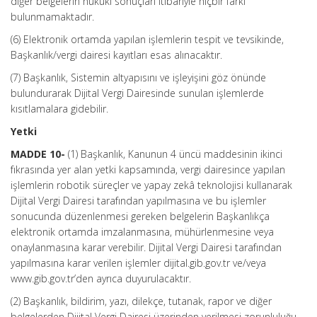
diğer belgelerin hukuki sonuçları itibariyle hiçbir farkı
bulunmamaktadır.
(6) Elektronik ortamda yapılan işlemlerin tespit ve tevsikinde,
Başkanlık/vergi dairesi kayıtları esas alınacaktır.
(7) Başkanlık, Sistemin altyapısını ve işleyişini göz önünde
bulundurarak Dijital Vergi Dairesinde sunulan işlemlerde
kısıtlamalara gidebilir.
Yetki
MADDE 10-
(1) Başkanlık, Kanunun 4 üncü maddesinin ikinci
fıkrasında yer alan yetki kapsamında, vergi dairesince yapılan
işlemlerin robotik süreçler ve yapay zekâ teknolojisi kullanarak
Dijital Vergi Dairesi tarafından yapılmasına ve bu işlemler
sonucunda düzenlenmesi gereken belgelerin Başkanlıkça
elektronik ortamda imzalanmasına, mühürlenmesine veya
onaylanmasına karar verebilir. Dijital Vergi Dairesi tarafından
yapılmasına karar verilen işlemler dijital.gib.gov.tr ve/veya
www.gib.gov.tr’den ayrıca duyurulacaktır.
(2) Başkanlık, bildirim, yazı, dilekçe, tutanak, rapor ve diğer
belgelerden Dijital Vergi Dairesi üzerinden verilmesi zorunluluğu