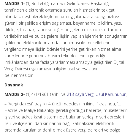
MADDE 1-
(1) Bu Tebliğin amacı, Gelir İdaresi Başkanlığı
tarafından elektronik ortamda sunulan hizmetlerin tek çatı
altında birleştirilerek kişilerin tüm uygulamalara kolay, hızlı ve
güvenli bir şekilde erişim sağlaması, beyanname, bildirim, yazı,
dilekçe, tutanak, rapor ve diğer belgelerin elektronik ortamda
verilebilmesi ve bu belgelere ilişkin yapılan işlemlerin sonuçlarının
ilgililerine elektronik ortamda sunulması ile mükelleflerin
vergilendirmeye ilişkin ödevlerini yerine getirirken hizmet alma
süreçlerinde günümüz bilişim teknolojilerinin getirdiği
imkânlardan daha fazla yararlanması amacıyla geliştirilen Dijital
Vergi Dairesi uygulamasına ilişkin usul ve esasların
belirlenmesidir.
Dayanak
MADDE 2-
(1) 4/1/1961 tarihli ve
213 sayılı Vergi Usul Kanununun
;
– “Vergi dairesi” başlıklı 4 üncü maddesinin ikinci fıkrasında, “…
Hazine ve Maliye Bakanlığı, gerekli gördüğü hallerde; mükelleflerin
iş yeri ve adres kayıt sisteminde bulunan yerleşim yeri adresleri
ile il ve ilçelerin idari sınırlarına bağlı kalmaksızın elektronik
ortamda kurulanlar dahil olmak üzere vergi daireleri ve bölge