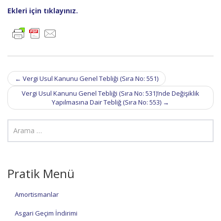
Ekleri için tıklayınız.
Post
←
Vergi Usul Kanunu Genel Tebliği (Sıra No: 551)
navigation
Vergi Usul Kanunu Genel Tebliği (Sıra No: 531)’nde Değişiklik
Yapılmasına Dair Tebliğ (Sıra No: 553)
→
Pratik Menü
Amortismanlar
Asgari Geçim İndirimi