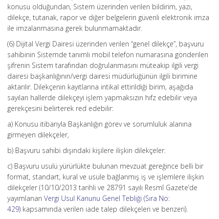
konusu olduğundan, Sistem üzerinden verilen bildirim, yazı,
dilekçe, tutanak, rapor ve diğer belgelerin güvenli elektronik imza
ile imzalanmasına gerek bulunmamaktadır.
(6) Dijital Vergi Dairesi üzerinden verilen “genel dilekçe”, başvuru
sahibinin Sistemde tanımlı mobil telefon numarasına gönderilen
şifrenin Sistem tarafından doğrulanmasını müteakip ilgili vergi
dairesi başkanlığının/vergi dairesi müdürlüğünün ilgili birimine
aktarılır. Dilekçenin kayıtlarına intikal ettirildiği birim, aşağıda
sayılan hallerde dilekçeyi işlem yapmaksızın hıfz edebilir veya
gerekçesini belirterek red edebilir:
a) Konusu itibarıyla Başkanlığın görev ve sorumluluk alanına
girmeyen dilekçeler,
b) Başvuru sahibi dışındaki kişilere ilişkin dilekçeler.
c) Başvuru usulü yürürlükte bulunan mevzuat gereğince belli bir
format, standart, kural ve usule bağlanmış iş ve işlemlere ilişkin
dilekçeler (10/10/2013 tarihli ve 28791 sayılı Resmî Gazete’de
yayımlanan
Vergi Usul Kanunu Genel Tebliği (Sıra No:
429)
kapsamında verilen iade talep dilekçeleri ve benzeri).