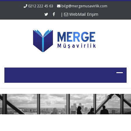
0212 222 45 63
bilgi@mergemusavirlik.com
|
WebMail Erişim