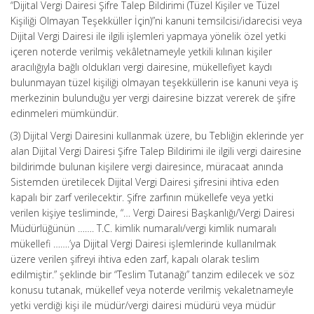
“Dijital Vergi Dairesi Şifre Talep Bildirimi (Tüzel Kişiler ve Tüzel
Kişiliği Olmayan Teşekküller İçin)”ni kanuni temsilcisi/idarecisi veya
Dijital Vergi Dairesi ile ilgili işlemleri yapmaya yönelik özel yetki
içeren noterde verilmiş vekâletnameyle yetkili kılınan kişiler
aracılığıyla bağlı oldukları vergi dairesine, mükellefiyet kaydı
bulunmayan tüzel kişiliği olmayan teşekküllerin ise kanuni veya iş
merkezinin bulunduğu yer vergi dairesine bizzat vererek de şifre
edinmeleri mümkündür.
(3) Dijital Vergi Dairesini kullanmak üzere, bu Tebliğin eklerinde yer
alan Dijital Vergi Dairesi Şifre Talep Bildirimi ile ilgili vergi dairesine
bildirimde bulunan kişilere vergi dairesince, müracaat anında
Sistemden üretilecek Dijital Vergi Dairesi şifresini ihtiva eden
kapalı bir zarf verilecektir. Şifre zarfının mükellefe veya yetki
verilen kişiye tesliminde, “… Vergi Dairesi Başkanlığı/Vergi Dairesi
Müdürlüğünün ……. T.C. kimlik numaralı/vergi kimlik numaralı
mükellefi …….’ya Dijital Vergi Dairesi işlemlerinde kullanılmak
üzere verilen şifreyi ihtiva eden zarf, kapalı olarak teslim
edilmiştir.” şeklinde bir “Teslim Tutanağı” tanzim edilecek ve söz
konusu tutanak, mükellef veya noterde verilmiş vekaletnameyle
yetki verdiği kişi ile müdür/vergi dairesi müdürü veya müdür