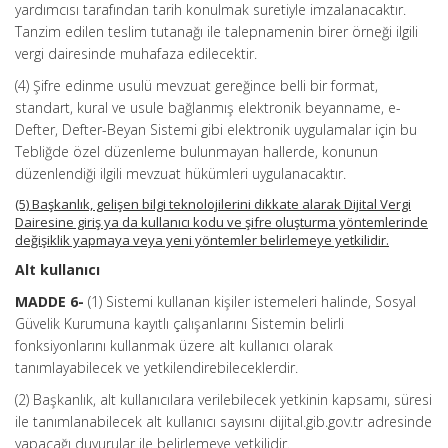
yardımcısı tarafından tarih konulmak suretiyle imzalanacaktır.
Tanzim edilen teslim tutanağı ile talepnamenin birer örneği ilgili
vergi dairesinde muhafaza edilecektir.
(4) Şifre edinme usulü mevzuat gereğince belli bir format,
standart, kural ve usule bağlanmış elektronik beyanname, e-
Defter, Defter-Beyan Sistemi gibi elektronik uygulamalar için bu
Tebliğde özel düzenleme bulunmayan hallerde, konunun
düzenlendiği ilgili mevzuat hükümleri uygulanacaktır.
(5) Başkanlık, gelişen bilgi teknolojilerini dikkate alarak Dijital Vergi
Dairesine giriş ya da kullanıcı kodu ve şifre oluşturma yöntemlerinde
değişiklik yapmaya veya yeni yöntemler belirlemeye yetkilidir.
Alt kullanıcı
MADDE 6-
(1) Sistemi kullanan kişiler istemeleri halinde, Sosyal
Güvelik Kurumuna kayıtlı çalışanlarını Sistemin belirli
fonksiyonlarını kullanmak üzere alt kullanıcı olarak
tanımlayabilecek ve yetkilendirebileceklerdir.
(2) Başkanlık, alt kullanıcılara verilebilecek yetkinin kapsamı, süresi
ile tanımlanabilecek alt kullanıcı sayısını dijital.gib.gov.tr adresinde
yapacağı duyurular ile belirlemeye yetkilidir.