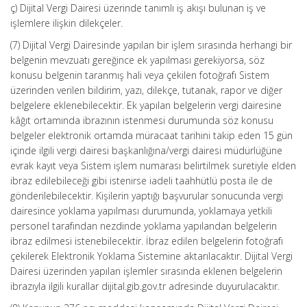
ç) Dijital Vergi Dairesi üzerinde tanımlı iş akışı bulunan iş ve
işlemlere ilişkin dilekçeler.
(7) Dijital Vergi Dairesinde yapılan bir işlem sırasında herhangi bir
belgenin mevzuatı gereğince ek yapılması gerekiyorsa, söz
konusu belgenin taranmış hali veya çekilen fotoğrafı Sistem
üzerinden verilen bildirim, yazı, dilekçe, tutanak, rapor ve diğer
belgelere eklenebilecektir. Ek yapılan belgelerin vergi dairesine
kâğıt ortamında ibrazının istenmesi durumunda söz konusu
belgeler elektronik ortamda müracaat tarihini takip eden 15 gün
içinde ilgili vergi dairesi başkanlığına/vergi dairesi müdürlüğüne
evrak kayıt veya Sistem işlem numarası belirtilmek suretiyle elden
ibraz edilebileceği gibi istenirse iadeli taahhütlü posta ile de
gönderilebilecektir. Kişilerin yaptığı başvurular sonucunda vergi
dairesince yoklama yapılması durumunda, yoklamaya yetkili
personel tarafından nezdinde yoklama yapılandan belgelerin
ibraz edilmesi istenebilecektir. İbraz edilen belgelerin fotoğrafı
çekilerek Elektronik Yoklama Sistemine aktarılacaktır. Dijital Vergi
Dairesi üzerinden yapılan işlemler sırasında eklenen belgelerin
ibrazıyla ilgili kurallar dijital.gib.gov.tr adresinde duyurulacaktır.