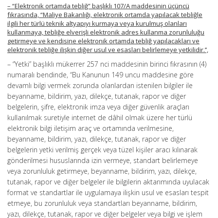
– “Elektronik ortamda tebliğ” başlıklı 107/A maddesinin üçüncü
fıkrasında, “Maliye Bakanlığı, elektronik ortamda yapılacak tebliğle
ilgili her türlü teknik altyapıyı kurmaya veya kurulmuş olanları
kullanmaya, tebliğe elverişli elektronik adres kullanma zorunluluğu
getirmeye ve kendisine elektronik ortamda tebliğ yapılacakları ve
elektronik tebliğe ilişkin diğer usul ve esasları belirlemeye yetkilidir.’’,
– “Yetki” başlıklı mükerrer 257 nci maddesinin birinci fıkrasının (4)
numaralı bendinde, “Bu Kanunun 149 uncu maddesine göre
devamlı bilgi vermek zorunda olanlardan istenilen bilgiler ile
beyanname, bildirim, yazı, dilekçe, tutanak, rapor ve diğer
belgelerin, şifre, elektronik imza veya diğer güvenlik araçları
kullanılmak suretiyle internet de dâhil olmak üzere her türlü
elektronik bilgi iletişim araç ve ortamında verilmesine,
beyanname, bildirim, yazı, dilekçe, tutanak, rapor ve diğer
belgelerin yetki verilmiş gerçek veya tüzel kişiler aracı kılınarak
gönderilmesi hususlarında izin vermeye, standart belirlemeye
veya zorunluluk getirmeye, beyanname, bildirim, yazı, dilekçe,
tutanak, rapor ve diğer belgeler ile bilgilerin aktarımında uyulacak
format ve standartlar ile uygulamaya ilişkin usul ve esasları tespit
etmeye, bu zorunluluk veya standartları beyanname, bildirim,
yazı, dilekçe, tutanak, rapor ve diğer belgeler veya bilgi ve işlem