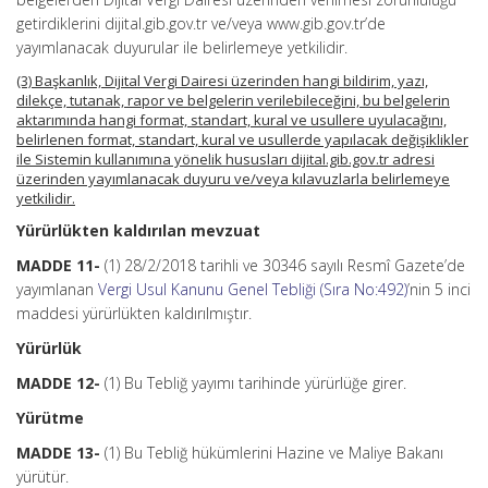
getirdiklerini dijital.gib.gov.tr ve/veya www.gib.gov.tr’de
yayımlanacak duyurular ile belirlemeye yetkilidir.
(3) Başkanlık, Dijital Vergi Dairesi üzerinden hangi bildirim, yazı,
dilekçe, tutanak, rapor ve belgelerin verilebileceğini, bu belgelerin
aktarımında hangi format, standart, kural ve usullere uyulacağını,
belirlenen format, standart, kural ve usullerde yapılacak değişiklikler
ile Sistemin kullanımına yönelik hususları dijital.gib.gov.tr adresi
üzerinden yayımlanacak duyuru ve/veya kılavuzlarla belirlemeye
yetkilidir.
Yürürlükten kaldırılan mevzuat
MADDE 11-
(1) 28/2/2018 tarihli ve 30346 sayılı Resmî Gazete’de
yayımlanan
Vergi Usul Kanunu Genel Tebliği (Sıra No:492)
’nin 5 inci
maddesi yürürlükten kaldırılmıştır.
Yürürlük
MADDE 12-
(1) Bu Tebliğ yayımı tarihinde yürürlüğe girer.
Yürütme
MADDE 13-
(1) Bu Tebliğ hükümlerini Hazine ve Maliye Bakanı
yürütür.