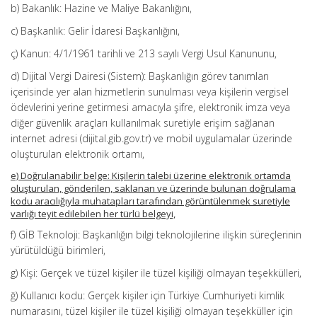
b) Bakanlık: Hazine ve Maliye Bakanlığını,
c) Başkanlık: Gelir İdaresi Başkanlığını,
ç) Kanun: 4/1/1961 tarihli ve 213 sayılı Vergi Usul Kanununu,
d) Dijital Vergi Dairesi (Sistem): Başkanlığın görev tanımları
içerisinde yer alan hizmetlerin sunulması veya kişilerin vergisel
ödevlerini yerine getirmesi amacıyla şifre, elektronik imza veya
diğer güvenlik araçları kullanılmak suretiyle erişim sağlanan
internet adresi (dijital.gib.gov.tr) ve mobil uygulamalar üzerinde
oluşturulan elektronik ortamı,
e) Doğrulanabilir belge: Kişilerin talebi üzerine elektronik ortamda
oluşturulan, gönderilen, saklanan ve üzerinde bulunan doğrulama
kodu aracılığıyla muhatapları tarafından görüntülenmek suretiyle
varlığı teyit edilebilen her türlü belgeyi,
f) GİB Teknoloji: Başkanlığın bilgi teknolojilerine ilişkin süreçlerinin
yürütüldüğü birimleri,
g) Kişi: Gerçek ve tüzel kişiler ile tüzel kişiliği olmayan teşekkülleri,
ğ) Kullanıcı kodu: Gerçek kişiler için Türkiye Cumhuriyeti kimlik
numarasını, tüzel kişiler ile tüzel kişiliği olmayan teşekküller için