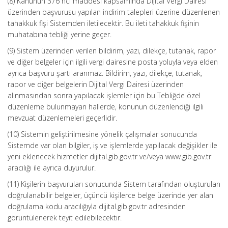
(8) Kanunun 376 ncı maddesi kapsamında Dijital Vergi Dairesi
üzerinden başvurusu yapılan indirim talepleri üzerine düzenlenen
tahakkuk fişi Sistemden iletilecektir. Bu ileti tahakkuk fişinin
muhatabına tebliği yerine geçer.
(9) Sistem üzerinden verilen bildirim, yazı, dilekçe, tutanak, rapor
ve diğer belgeler için ilgili vergi dairesine posta yoluyla veya elden
ayrıca başvuru şartı aranmaz. Bildirim, yazı, dilekçe, tutanak,
rapor ve diğer belgelerin Dijital Vergi Dairesi üzerinden
alınmasından sonra yapılacak işlemler için bu Tebliğde özel
düzenleme bulunmayan hallerde, konunun düzenlendiği ilgili
mevzuat düzenlemeleri geçerlidir.
(10) Sistemin geliştirilmesine yönelik çalışmalar sonucunda
Sistemde var olan bilgiler, iş ve işlemlerde yapılacak değişikler ile
yeni eklenecek hizmetler dijital.gib.gov.tr ve/veya www.gib.gov.tr
aracılığı ile ayrıca duyurulur.
(11) Kişilerin başvuruları sonucunda Sistem tarafından oluşturulan
doğrulanabilir belgeler, üçüncü kişilerce belge üzerinde yer alan
doğrulama kodu aracılığıyla dijital.gib.gov.tr adresinden
görüntülenerek teyit edilebilecektir.