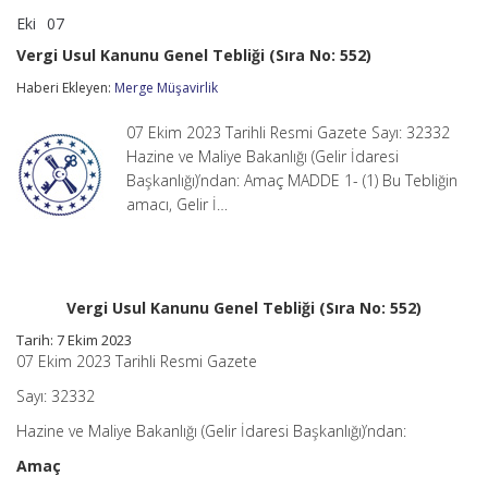
Eki
07
Vergi
yorumlar kapalı
Usul
Vergi Usul Kanunu Genel Tebliği (Sıra No: 552)
Kanunu
Genel
Haberi Ekleyen:
Merge Müşavirlik
Tebliği
(Sıra
07 Ekim 2023 Tarihli Resmi Gazete Sayı: 32332
No:
552)
Hazine ve Maliye Bakanlığı (Gelir İdaresi
için
Başkanlığı)’ndan: Amaç MADDE 1- (1) Bu Tebliğin
amacı, Gelir İ…
Vergi Usul Kanunu Genel Tebliği (Sıra No: 552)
Tarih: 7 Ekim 2023
07 Ekim 2023 Tarihli Resmi Gazete
Sayı: 32332
Hazine ve Maliye Bakanlığı (Gelir İdaresi Başkanlığı)’ndan:
Amaç