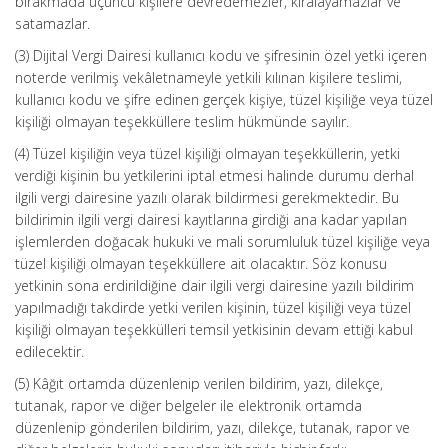
bırakmada üçüncü kişilere devredemezler, kiralayamazlar ve
satamazlar.
(3) Dijital Vergi Dairesi kullanıcı kodu ve şifresinin özel yetki içeren
noterde verilmiş vekâletnameyle yetkili kılınan kişilere teslimi,
kullanıcı kodu ve şifre edinen gerçek kişiye, tüzel kişiliğe veya tüzel
kişiliği olmayan teşekküllere teslim hükmünde sayılır.
(4) Tüzel kişiliğin veya tüzel kişiliği olmayan teşekküllerin, yetki
verdiği kişinin bu yetkilerini iptal etmesi halinde durumu derhal
ilgili vergi dairesine yazılı olarak bildirmesi gerekmektedir. Bu
bildirimin ilgili vergi dairesi kayıtlarına girdiği ana kadar yapılan
işlemlerden doğacak hukuki ve mali sorumluluk tüzel kişiliğe veya
tüzel kişiliği olmayan teşekküllere ait olacaktır. Söz konusu
yetkinin sona erdirildiğine dair ilgili vergi dairesine yazılı bildirim
yapılmadığı takdirde yetki verilen kişinin, tüzel kişiliği veya tüzel
kişiliği olmayan teşekkülleri temsil yetkisinin devam ettiği kabul
edilecektir.
(5) Kâğıt ortamda düzenlenip verilen bildirim, yazı, dilekçe,
tutanak, rapor ve diğer belgeler ile elektronik ortamda
düzenlenip gönderilen bildirim, yazı, dilekçe, tutanak, rapor ve