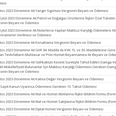
mesi
tos 2023 Dönemine Ait Yangın Sigortası Vergisinin Beyanı ve Ödemesi
 Eylül 2023 Dönemine Ait Petrol ve Doğalgaz Ürünlerine İlişkin Özel Tüketim
isinin Beyanı ve Ödemesi
 Eylül 2023 Dönemine Ait Noterlerce Yapılan Makbuz Karşılığı Ödemelere Ait
nnamenin Verilmesi ve Ödemesi
tos 2023 Dönemine Ait Konaklama Vergisinin Beyanı ve Ödemesi
tos 2023 Dönemine Ait GVK 94. Madde ile KVK 15. ve 30. Maddelerine Göre
lan Tevkifatların Muhtasar ve Prim Hizmet Beyannamesi ile Beyanı ve Öd
tos 2023 Dönemine Ait İstihkaktan Kesinti Suretiyle Tahsil Edilen Damga Ver
kli Mükellefiyeti Bulunanlar İçin Makbuz Karşılığı Ödenmesi Gereken Dam
isinin Beyanı ve Ödemesi
tos 2023 Dönemine Ait Katma Değer Vergisinin Beyanı ve Ödemesi
 Sayılı Kanun Uyarınca Ödenmesi Gereken 13. Taksit Ödemesi
tos 2023 Dönemine Ait Mal ve Hizmet Alımlarına İlişkin Bildirim Formu (Form
tos 2023 Dönemine Ait Mal ve Hizmet Satışlarına İlişkin Bildirim Formu (For
tos 2023 Dönemine Ait Dijital Hizmet Vergisinin Beyanı ve Ödemesi