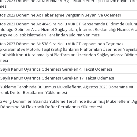
tos 2023 Dönemine Ait Kurumlar Vergisi Mükellefleri İçin Turizm Payının B
mesi
tos 2023 Dönemine Ait Haberleşme Vergisinin Beyanı ve Ödemesi
tos 2023 Dönemine Ait 464 Sıra No.lu VUKGT Kapsamında Bildirimde Bulu
luluğu Getirilen Aracı Hizmet Sağlayıcıları, İnternet Reklamcılığı Hizmet Ara
argo ve Lojistik İşletmeleri Tarafından Bildirim Verilmesi
tos 2023 Dönemine Ait 538 Sıra No.lu VUKGT kapsamında Taşınmaz
ş/Kiralama) ve Motorlu Taşıt (Satış) İlanlarını Platformları Üzerinden Yayım
ünübirlik Konut Kiralama İşini Platformları Üzerinden Sağlayanlarca Bildiri
lmesi
 Sayılı Kanun Uyarınca Ödenmesi Gereken 4. Taksit Ödemesi
 Sayılı Kanun Uyarınca Ödenmesi Gereken 17. Taksit Ödemesi
k Yükleme Tercihinde Bulunmuş Mükelleflerin, Ağustos 2023 Dönemine Ait
tronik Defter Beratlarının Yüklenmesi
ci Vergi Dönemleri Bazında Yükleme Tercihinde Bulunmuş Mükelleflerin, A
 Dönemine Ait Elektronik Defter Beratlarının Yüklenmesi