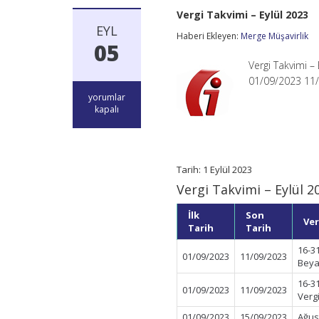
Vergi Takvimi – Eylül 2023
EYL
Haberi Ekleyen:
Merge Müşavirlik
05
Vergi Takvimi – 
01/09/2023 11
Vergi
yorumlar
Takvimi
kapalı
–
Eylül
2023
için
Tarih: 1 Eylül 2023
Vergi Takvimi – Eylül 2
İlk
Son
Ver
Tarih
Tarih
16-3
01/09/2023
11/09/2023
Beya
16-3
01/09/2023
11/09/2023
Verg
01/09/2023
15/09/2023
Ağus