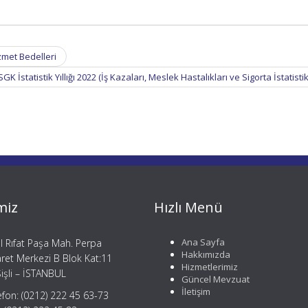
zmet Bedelleri
SGK İstatistik Yıllığı 2022 (İş Kazaları, Meslek Hastalıkları ve Sigorta İstatistik
miz
Hızlı Menü
Ana Sayfa
il Rıfat Paşa Mah. Perpa
Hakkımızda
aret Merkezi B Blok Kat:11
Hizmetlerimiz
işli – İSTANBUL
Güncel Mevzuat
İletişim
efon: (0212) 222 45 63-73