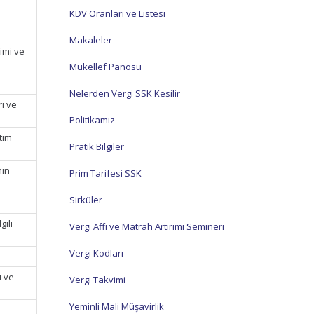
KDV Oranları ve Listesi
Makaleler
imi ve
Mükellef Panosu
Nelerden Vergi SSK Kesilir
ri ve
Politikamız
tim
Pratik Bilgiler
nin
Prim Tarifesi SSK
Sirküler
ili
Vergi Affı ve Matrah Artırımı Semineri
Vergi Kodları
ı ve
Vergi Takvimi
Yeminli Mali Müşavirlik