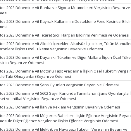
tos 2023 Dönemine Ait Banka ve Sigorta Muameleleri Vergisinin Beyanı ve
mesi
tos 2023 Dönemine Ait Kaynak Kullanımını Destekleme Fonu Kesintisi Bildir
mesi
os 2023 Dönemine Ait Ticaret Sicili Harçları Bildirimi Verilmesi ve Ödemesi
tos 2023 Dönemine Ait Alkollü İçecekler, Alkolsüz İçecekler, Tütün Mamulle
ronlara İlişkin Özel Tüketim Vergisinin Beyanı ve Ödemesi
tos 2023 Dönemine Ait Dayanıklı Tüketim ve Diğer Mallara İlişkin Özel Tüke
isinin Beyanı ve Ödemesi
tos 2023 Dönemine Ait Motorlu Taşıt Araçlarına İlişkin Özel Tüketim Vergisi
cile Tabi Olmayanlar) Beyanı ve Ödemesi
tos 2023 Dönemine Ait Şans Oyunları Vergisinin Beyanı ve Ödemesi
tos 2023 Dönemine Ait 5602 Sayılı Kanunda Tanımlanan Şans Oyunlarıyla İlg
set ve İntikal Vergisinin Beyanı ve Ödemesi
tos 2023 Dönemine Ait İlan ve Reklam Vergisinin Beyanı ve Ödemesi
tos 2023 Dönemine Ait Müşterek Bahislere İlişkin Eğlence Vergisinin Beyan
esi ile Diğer Eğlence Vergilerine İlişkin Eğlence Vergisinin Ödemesi
tos 2023 Dönemine Ait Elektrik ve Havagazı Tüketim Vergisinin Beyanı ve