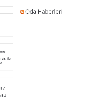
Oda Haberleri
emesi
gisi ile
ga
 Ba)
m Bs)