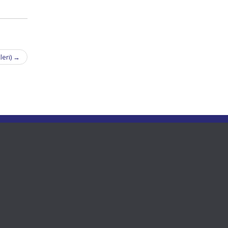
leri)
→