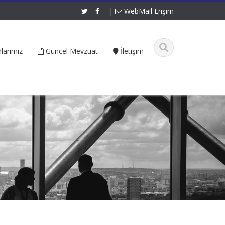
|
WebMail Erişim
larımız
Güncel Mevzuat
İletişim