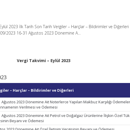
Eylül 2023 İlk Tarih Son Tarih Vergiler – Harçlar – Bildirimler ve Diğerleri
/09/2023 16-31 Ağustos 2023 Dönemine A…
Vergi Takvimi – Eylül 2023
023
giler – Harçlar – Bildirimler ve Diğerleri
1 Ağustos 2023 Dönemine Ait Noterlerce Yapılan Makbuz Karşılığı Ödemeler
nnamenin Verilmesi ve Ödemesi
1 Ağustos 2023 Dönemine Ait Petrol ve Doğalgaz Ürünlerine İlişkin Özel Tü
isinin Beyanı ve Ödemesi
tos 2023 Dönemine Ait Özel İletişim Vergisinin Beyanı ve Ödemesi